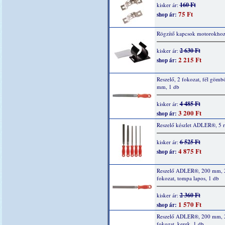
160 Ft
kisker ár:
75 Ft
shop ár:
Rögzítő kapcsok motorokhoz
2 630 Ft
kisker ár:
2 215 Ft
shop ár:
Reszelő, 2 fokozat, fél gömb
mm, 1 db
4 485 Ft
kisker ár:
3 200 Ft
shop ár:
Reszelő készlet ADLER®, 5 r
6 525 Ft
kisker ár:
4 875 Ft
shop ár:
Reszelő ADLER®, 200 mm, 
fokozat, tompa lapos, 1 db
2 360 Ft
kisker ár:
1 570 Ft
shop ár:
Reszelő ADLER®, 200 mm, 
fokozat, kerek, 1 db