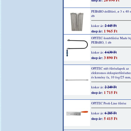
shop ár:
PEBARO drillfúró, ø 3 x 40
db
2 445 Ft
kisker ár:
1 965 Ft
shop ár:
OPITEC-lombfűrész Made b
PEBARO, 1 db
4 630 Ft
kisker ár:
3 890 Ft
shop ár:
OPITEC stift fűrészlapok az
elektromos dekupierfűrészhe
és kemény fa, 10 fog/25 mm,
2 240 Ft
kisker ár:
1 715 Ft
shop ár:
OPITEC Profi-Line fűrész
6 285 Ft
kisker ár:
5 415 Ft
shop ár: