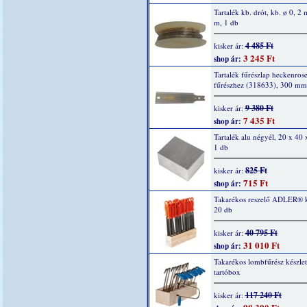
Tartalék kb. drót, kb. ø 0, 2
m, 1 db
4 485 Ft
kisker ár:
3 245 Ft
shop ár:
Tartalék fűrészlap heckenros
fűrészhez (318633), 300 mm
9 380 Ft
kisker ár:
7 435 Ft
shop ár:
Tartalék alu négyél, 20 x 40
1 db
825 Ft
kisker ár:
715 Ft
shop ár:
Takarékos reszelő ADLER® k
20 db
40 795 Ft
kisker ár:
31 010 Ft
shop ár:
Takarékos lombfűrész készlet
tartóbox
117 240 Ft
kisker ár: