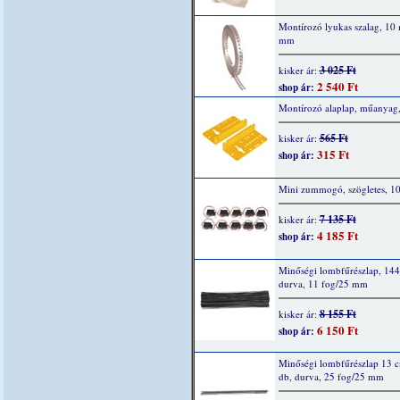
Montírozó lyukas szalag, 10
mm
3 025 Ft
kisker ár:
2 540 Ft
shop ár:
Montírozó alaplap, műanyag,
565 Ft
kisker ár:
315 Ft
shop ár:
Mini zummogó, szögletes, 1
7 135 Ft
kisker ár:
4 185 Ft
shop ár:
Minőségi lombfűrészlap, 144
durva, 11 fog/25 mm
8 155 Ft
kisker ár:
6 150 Ft
shop ár:
Minőségi lombfűrészlap 13 
db, durva, 25 fog/25 mm