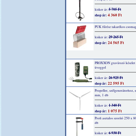
5 705 Ft
kisker ár:
4 360 Ft
shop ár:
PUK fűrész takarékos csomag
29 265 Ft
kisker ár:
24 565 Ft
shop ár:
PROXXON gravírozó készlet
üveggel
26 925 Ft
kisker ár:
22 595 Ft
shop ár:
Propeller, szélgenerátorhoz, 
mm, 1 db
1 340 Ft
kisker ár:
1 075 Ft
shop ár:
Profi asztalos szorító 250 x 8
db
6 930 Ft
kisker ár: