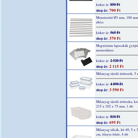
850 Ft
kisker ár:
700 Ft
shop ár:
Menetesrúd Ø3 mm, 100 mm
db/cs
565 Ft
kisker ár:
370 Ft
shop ár:
Magnézium lapocskák gyújtó
motorokhoz
2 520 Ft
kisker ár:
2 115 Ft
shop ár:
Műanyag tároló dobozok, 5 r
4 890 Ft
kisker ár:
3 590 Ft
shop ár:
Műanyag tároló dobozka, kiv
215 x 102 x 75 mm, 1 db
810 Ft
kisker ár:
695 Ft
shop ár:
Műanyag tálcák, kb 40, 5 x 3
cm, fényes fehér, 4 db