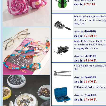
6 225 Ft
shop ár:
Wabeco gépisatu, pofaszéless
kb.100 mm, szorító vastagsá
mm, 1 db
23 195 Ft
kisker ár:
19 470 Ft
shop ár:
WABECO acél satu, kb.10, 5 
pofaszélesség kb.125 mm, szo
vastagság kb.125 mm
76 245 Ft
kisker ár:
63 990 Ft
shop ár:
Virax Hajlító fogó, hossza 2
db
24 475 Ft
kisker ár:
16 690 Ft
shop ár:
Villáskulcs készlet, 36 részes,
23 400 Ft
kisker ár:
19 640 Ft
shop ár: