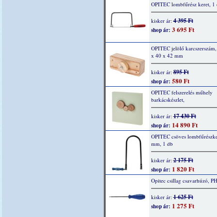
OPITEC lombfűrész keret, 1
4 395 Ft
kisker ár:
3 695 Ft
shop ár:
OPITEC jelölő karcszerszám,
x 40 x 42 mm
895 Ft
kisker ár:
580 Ft
shop ár:
OPITEC felszerelés műhely
barkácskészlet,
17 430 Ft
kisker ár:
14 890 Ft
shop ár:
OPITEC csöves lombfűrészke
mm, 1 db
2 175 Ft
kisker ár:
1 820 Ft
shop ár:
Opitec csillag csavarhúzó, PH
1 625 Ft
kisker ár:
1 275 Ft
shop ár: