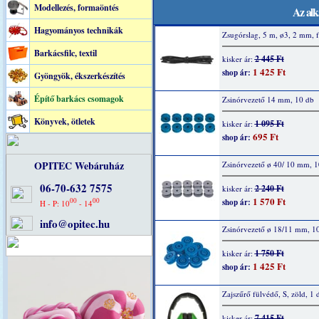
Modellezés, formaöntés
Az alk
Hagyományos technikák
Zsugórslag, 5 m, ø3, 2 mm, f
Barkácsfilc, textil
2 445 Ft
kisker ár:
1 425 Ft
shop ár:
Gyöngyök, ékszerkészítés
Építő barkács csomagok
Zsinórvezető 14 mm, 10 db
Könyvek, ötletek
1 095 Ft
kisker ár:
695 Ft
shop ár:
OPITEC Webáruház
Zsinórvezető ø 40/ 10 mm, 1
06-70-632 7575
2 240 Ft
kisker ár:
1 570 Ft
00
00
shop ár:
H - P: 10
- 14
info@opitec.hu
Zsinórvezető ø 18/11 mm, 1
1 750 Ft
kisker ár:
1 425 Ft
shop ár:
Zajszűrő fülvédő, S, zöld, 1 
7 415 Ft
kisker ár: