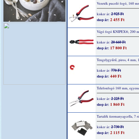
Vezeték pucoló fogó, 160 m
2 925 Ft
kisker ár:
2 455 Ft
shop ár:
Vágó fogó KNIPEX®, 200 m
20 660 Ft
kisker ár:
17 800 Ft
shop ár:
Tengelygyűrű, piros, 4 mm, 
770 Ft
kisker ár:
440 Ft
shop ár:
Telefonfogó 160 mm, egyene
2 225 Ft
kisker ár:
1 860 Ft
shop ár:
Tartalék üzemanyagcella, 7 r
2 730 Ft
kisker ár:
2 115 Ft
shop ár: