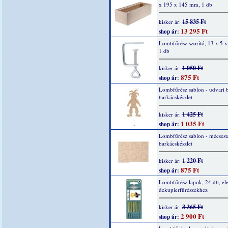
x 195 x 145 mm, 1 db
15 835 Ft
kisker ár:
13 295 Ft
shop ár:
Lombfűrész szorító, 13 x 5 
1 db
1 050 Ft
kisker ár:
875 Ft
shop ár:
Lombfűrész sablon - udvari 
barkácskészlet
1 425 Ft
kisker ár:
1 035 Ft
shop ár:
Lombfűrész sablon - mécsesta
barkácskészlet
1 220 Ft
kisker ár:
875 Ft
shop ár:
Lombfűrész lapok, 24 db, el
dekupierfűrészekhez
3 365 Ft
kisker ár:
2 900 Ft
shop ár: