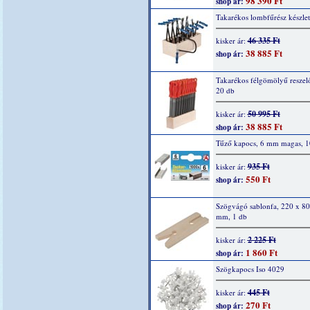
98 390 Ft
shop ár:
Takarékos lombfűrész készlet
46 335 Ft
kisker ár:
38 885 Ft
shop ár:
Takarékos félgömölyű reszelő
20 db
50 995 Ft
kisker ár:
38 885 Ft
shop ár:
Tűző kapocs, 6 mm magas, 1
935 Ft
kisker ár:
550 Ft
shop ár:
Szögvágó sablonfa, 220 x 80
mm, 1 db
2 225 Ft
kisker ár:
1 860 Ft
shop ár:
Szögkapocs Iso 4029
445 Ft
kisker ár:
270 Ft
shop ár: