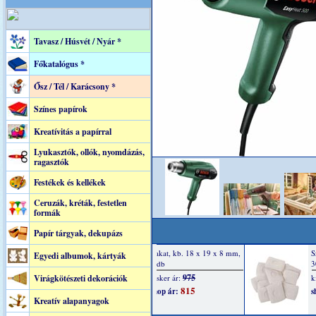
Tavasz / Húsvét / Nyár *
Főkatalógus *
Ősz / Tél / Karácsony *
Színes papírok
Kreatívitás a papírral
Lyukasztók, ollók, nyomdázás,
ragasztók
Festékek és kellékek
Ceruzák, kréták, festetlen
formák
Papír tárgyak, dekupázs
Egyedi albumok, kártyák
Virágkötészeti dekorációk
Kreatív alapanyagok