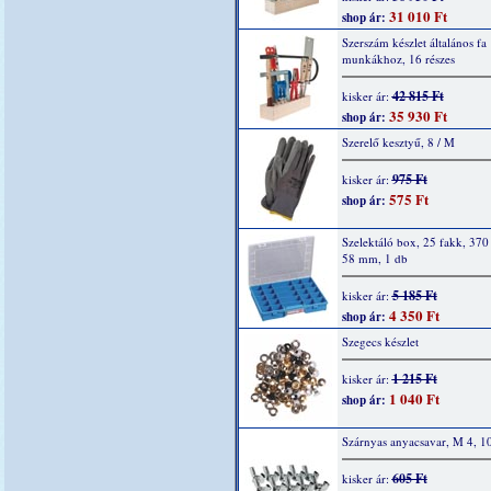
31 010 Ft
shop ár:
Szerszám készlet általános fa
munkákhoz, 16 részes
42 815 Ft
kisker ár:
35 930 Ft
shop ár:
Szerelő kesztyű, 8 / M
975 Ft
kisker ár:
575 Ft
shop ár:
Szelektáló box, 25 fakk, 370
58 mm, 1 db
5 185 Ft
kisker ár:
4 350 Ft
shop ár:
Szegecs készlet
1 215 Ft
kisker ár:
1 040 Ft
shop ár:
Szárnyas anyacsavar, M 4, 1
605 Ft
kisker ár: