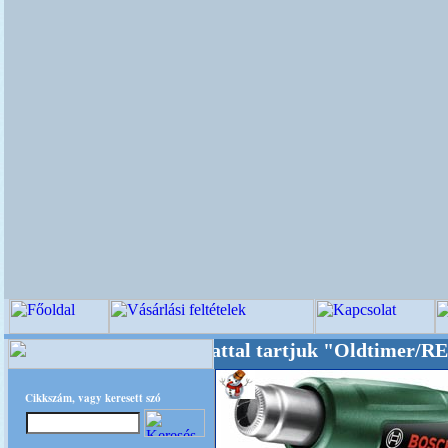
Oldalunkat akarattal tartjuk "Oldtimer/RETRO"
Cikkszám, vagy keresett szó