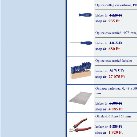
Opitec csillag csavarhúzó, PH
1 220 Ft
kisker ár:
935 Ft
shop ár:
Opitec csavarhúzó, 4/75 mm,
1 015 Ft
kisker ár:
680 Ft
shop ár:
Opitec csavarhúzó készlet
36 715 Ft
kisker ár:
27 075 Ft
shop ár:
Ónozott vaslemez, 0, 49 x 5
mm
5 300 Ft
kisker ár:
4 085 Ft
shop ár:
Oldalcsípő fogó 165 mm
2 285 Ft
kisker ár:
1 920 Ft
shop ár: