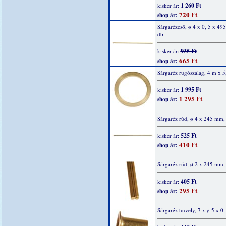
1 260 Ft
kisker ár:
720 Ft
shop ár:
Sárgarézcső, ø 4 x 0, 5 x 49
db
935 Ft
kisker ár:
665 Ft
shop ár:
Sárgaréz rugószalag, 4 m x 
1 995 Ft
kisker ár:
1 295 Ft
shop ár:
Sárgaréz rúd, ø 4 x 245 mm,
525 Ft
kisker ár:
410 Ft
shop ár:
Sárgaréz rúd, ø 2 x 245 mm,
405 Ft
kisker ár:
295 Ft
shop ár:
Sárgaréz hüvely, 7 x ø 5 x 0,