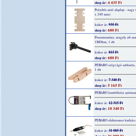
4 435 Ft
shop ár:
Préseltfa autó alaplap - nagy
x 240 mm)
935 Ft
kisker ár:
680 Ft
shop ár:
Potentiométer, tengely ø6 m
1MOhm, 1 db
815 Ft
kisker ár:
680 Ft
shop ár:
PEBARO szögvágó sablonfa,
1 db
7 340 Ft
kisker ár:
5 165 Ft
shop ár:
PEBARO lombfűrész autómat
12 315 Ft
kisker ár:
10 340 Ft
shop ár:
PEBARO elektromos barkács d
31 085 Ft
kisker ár:
26 090 Ft