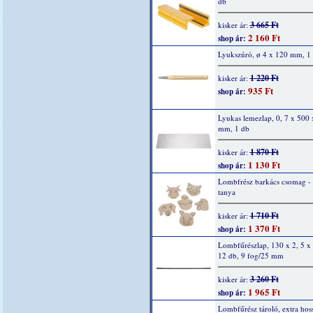
db
3 665 Ft
kisker ár:
2 160 Ft
shop ár:
Lyukszúró, ø 4 x 120 mm, 1
1 220 Ft
kisker ár:
935 Ft
shop ár:
Lyukas lemezlap, 0, 7 x 500
mm, 1 db
1 870 Ft
kisker ár:
1 130 Ft
shop ár:
Lombfrész barkács csomag -
tanya
1 710 Ft
kisker ár:
1 370 Ft
shop ár:
Lombfűrészlap, 130 x 2, 5 x
12 db, 9 fog/25 mm
3 260 Ft
kisker ár:
1 965 Ft
shop ár:
Lombfűrész tároló, extra hos