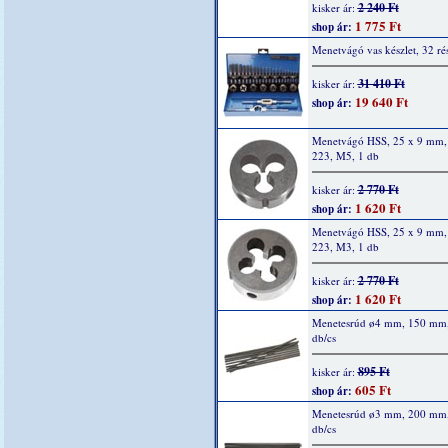
2 240 Ft
kisker ár:
1 775 Ft
shop ár:
Menetvágó vas készlet, 32 ré
31 410 Ft
kisker ár:
19 640 Ft
shop ár:
Menetvágó HSS, 25 x 9 mm,
223, M5, 1 db
2 770 Ft
kisker ár:
1 620 Ft
shop ár:
Menetvágó HSS, 25 x 9 mm,
223, M3, 1 db
2 770 Ft
kisker ár:
1 620 Ft
shop ár:
Menetesrúd ø4 mm, 150 mm
db/cs
895 Ft
kisker ár:
605 Ft
shop ár:
Menetesrúd ø3 mm, 200 mm
db/cs