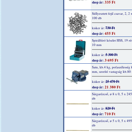
335 Ft
shop ár:
Süllyesztett fejű csavar, 2, 2 x
100 db
730 Ft
kisker ár:
455 Ft
shop ár:
Spirálfúró készlet HSS, 19 rés
10 mm
5 300 Ft
kisker ár:
3 695 Ft
shop ár:
Satu, kb.4 kg, pofaszélesség 
mm, szorító vastagság kb.8
25 470 Ft
kisker ár:
21 380 Ft
shop ár:
Sárgarézcső, ø 8 x 0, 5 x 24
db
820 Ft
kisker ár:
710 Ft
shop ár:
Sárgarézcső, ø 5 x 0, 5 x 49
db