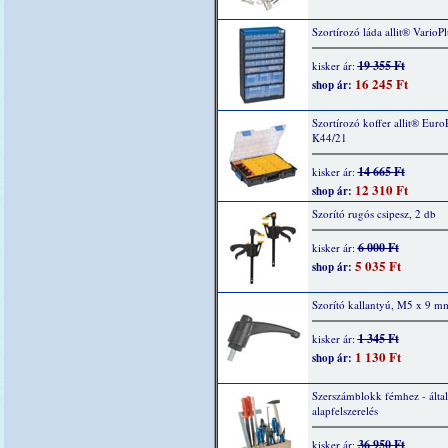
Szortírozó láda allit® VarioP
19 355 Ft
kisker ár:
16 245 Ft
shop ár:
Szortírozó koffer allit® Euro
K44/21
14 665 Ft
kisker ár:
12 310 Ft
shop ár:
Szorító rugós csipesz, 2 db
6 000 Ft
kisker ár:
5 035 Ft
shop ár:
Szorító kallantyú, M5 x 9 m
1 345 Ft
kisker ár:
1 130 Ft
shop ár:
Szerszámblokk fémhez - álta
alapfelszerelés
36 950 Ft
kisker ár: