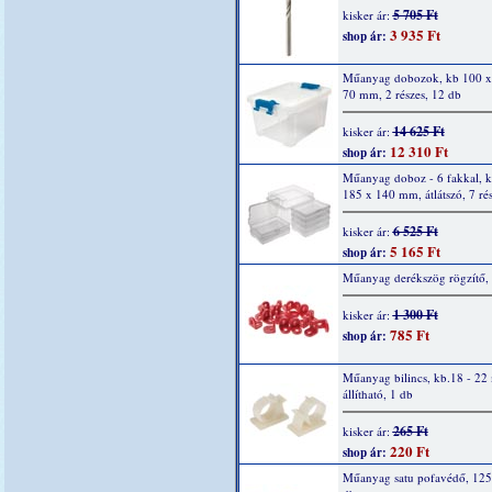
5 705 Ft
kisker ár:
3 935 Ft
shop ár:
Műanyag dobozok, kb 100 x
70 mm, 2 részes, 12 db
14 625 Ft
kisker ár:
12 310 Ft
shop ár:
Műanyag doboz - 6 fakkal, k
185 x 140 mm, átlátszó, 7 ré
6 525 Ft
kisker ár:
5 165 Ft
shop ár:
Műanyag derékszög rögzítő,
1 300 Ft
kisker ár:
785 Ft
shop ár:
Műanyag bilincs, kb.18 - 22
állítható, 1 db
265 Ft
kisker ár:
220 Ft
shop ár:
Műanyag satu pofavédő, 12