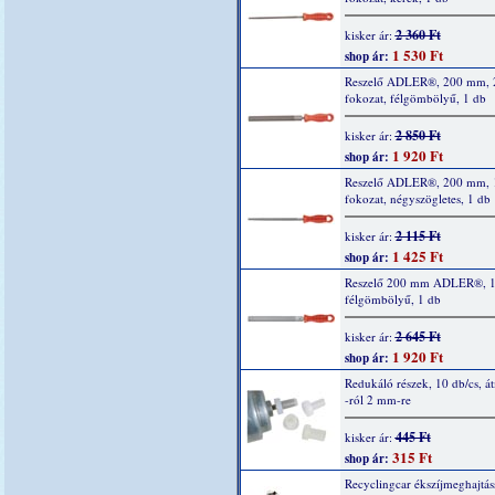
2 360 Ft
kisker ár:
1 530 Ft
shop ár:
Reszelő ADLER®, 200 mm, 
fokozat, félgömbölyű, 1 db
2 850 Ft
kisker ár:
1 920 Ft
shop ár:
Reszelő ADLER®, 200 mm, 
fokozat, négyszögletes, 1 db
2 115 Ft
kisker ár:
1 425 Ft
shop ár:
Reszelő 200 mm ADLER®, 1 
félgömbölyű, 1 db
2 645 Ft
kisker ár:
1 920 Ft
shop ár:
Redukáló részek, 10 db/cs, á
-ról 2 mm-re
445 Ft
kisker ár:
315 Ft
shop ár:
Recyclingcar ékszíjmeghajtáss