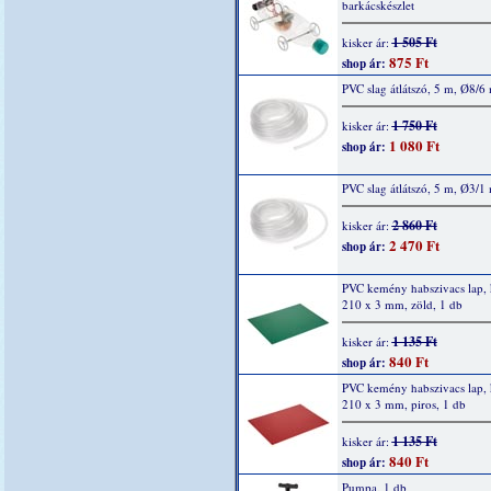
barkácskészlet
1 505 Ft
kisker ár:
875 Ft
shop ár:
PVC slag átlátszó, 5 m, Ø8/
1 750 Ft
kisker ár:
1 080 Ft
shop ár:
PVC slag átlátszó, 5 m, Ø3/
2 860 Ft
kisker ár:
2 470 Ft
shop ár:
PVC kemény habszivacs lap,
210 x 3 mm, zöld, 1 db
1 135 Ft
kisker ár:
840 Ft
shop ár:
PVC kemény habszivacs lap,
210 x 3 mm, piros, 1 db
1 135 Ft
kisker ár:
840 Ft
shop ár:
Pumpa, 1 db