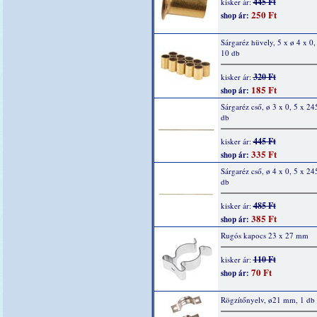
445 Ft
kisker ár:
250 Ft
shop ár:
Sárgaréz hüvely, 5 x ø 4 x 0
10 db
320 Ft
kisker ár:
185 Ft
shop ár:
Sárgaréz cső, ø 3 x 0, 5 x 2
db
445 Ft
kisker ár:
335 Ft
shop ár:
Sárgaréz cső, ø 4 x 0, 5 x 2
db
485 Ft
kisker ár:
385 Ft
shop ár:
Rugós kapocs 23 x 27 mm
110 Ft
kisker ár:
70 Ft
shop ár:
Rögzítőnyelv, ø21 mm, 1 db