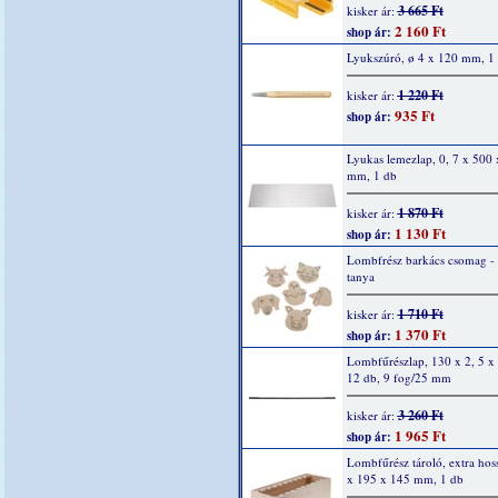
3 665 Ft
kisker ár:
2 160 Ft
shop ár:
Lyukszúró, ø 4 x 120 mm, 1
1 220 Ft
kisker ár:
935 Ft
shop ár:
Lyukas lemezlap, 0, 7 x 500
mm, 1 db
1 870 Ft
kisker ár:
1 130 Ft
shop ár:
Lombfrész barkács csomag -
tanya
1 710 Ft
kisker ár:
1 370 Ft
shop ár:
Lombfűrészlap, 130 x 2, 5 x
12 db, 9 fog/25 mm
3 260 Ft
kisker ár:
1 965 Ft
shop ár:
Lombfűrész tároló, extra hos
x 195 x 145 mm, 1 db