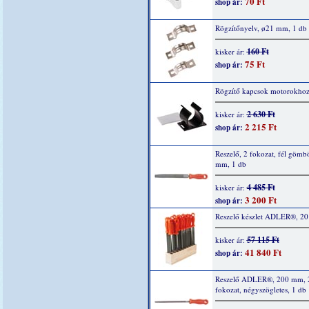
70 Ft
shop ár:
Rögzítőnyelv, ø21 mm, 1 db
160 Ft
kisker ár:
75 Ft
shop ár:
Rögzítő kapcsok motorokhoz
2 630 Ft
kisker ár:
2 215 Ft
shop ár:
Reszelő, 2 fokozat, fél gömb
mm, 1 db
4 485 Ft
kisker ár:
3 200 Ft
shop ár:
Reszelő készlet ADLER®, 20
57 115 Ft
kisker ár:
41 840 Ft
shop ár:
Reszelő ADLER®, 200 mm, 
fokozat, négyszögletes, 1 db