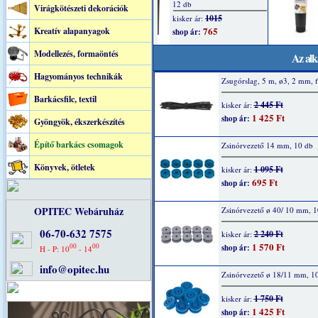
Virágkötészeti dekorációk
Kreatív alapanyagok
Modellezés, formaöntés
Az alk
Hagyományos technikák
Zsugórslag, 5 m, ø3, 2 mm, f
Barkácsfilc, textil
2 445 Ft
kisker ár:
1 425 Ft
shop ár:
Gyöngyök, ékszerkészítés
Építő barkács csomagok
Zsinórvezető 14 mm, 10 db
Könyvek, ötletek
1 095 Ft
kisker ár:
695 Ft
shop ár:
OPITEC Webáruház
Zsinórvezető ø 40/ 10 mm, 1
06-70-632 7575
2 240 Ft
kisker ár:
1 570 Ft
00
00
shop ár:
H - P: 10
- 14
info@opitec.hu
Zsinórvezető ø 18/11 mm, 1
1 750 Ft
kisker ár:
1 425 Ft
shop ár: