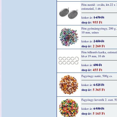
Fém medál - ovális, kb.22 x
ezüstszínű, 1 db
1 670 Ft
kisker ár:
955 Ft
shop ár:
Fém gyémántgyöngy, 200 g, 
10 mm, színes
2 850 Ft
kisker ár:
2 260 Ft
shop ár:
Fém billentős karika, ezüstszí
kb.ø 19 mm, 10 db
690 Ft
kisker ár:
455 Ft
shop ár:
Fagyöngy natúr, 500g cs.
6 525 Ft
kisker ár:
5 365 Ft
shop ár:
Fagyöngy keverék 2. oszt. 5
6 930 Ft
kisker ár:
5 165 Ft
shop ár: