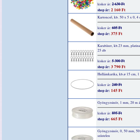
2 630 Ft
kisker ár:
2 160 Ft
shop ár:
Kartoncső, kb. 50 x 5 x 0, 4
605 Ft
kisker ár:
375 Ft
shop ár:
Karabíner, kb.23 mm, platina
25 db
5 300 Ft
kisker ár:
3 790 Ft
shop ár:
Hullámkarika, kb.ø 15 cm, 1
240 Ft
kisker ár:
145 Ft
shop ár:
Gyöngyzsinór, 1 mm, 20 m át
895 Ft
kisker ár:
665 Ft
shop ár:
Gyöngyzsinór, 0, 50 mm, 50
színtelen