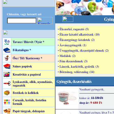
Cikkszám, vagy keresett szó
Gyöng
• Ékszerkő, ragasztó (5)
• Ékszer készítő alkatrészek (10)
• Ékszergyöngy készletek (2)
Tavasz / Húsvét / Nyár *
• Ásványgyöngyök (1)
Főkatalógus *
• Üveggyöngyök, ékszerépítő elemek (2)
• Medálok (2)
Ősz / Tél / Karácsony *
• Fém ékszerelemek (3)
Színes papírok
• Láncok, karkötők, gyűrűk (3)
• Bőrzsineg, velúrszalag (14)
Kreatívitás a papírral
Gyöngyök, ékszerkészítés
Lyukasztók, ollók, nyomdázás,
ragasztók
Vasalható gyöngyök,
Festékek és kellékek
11 330 Ft
kisker ár:
Ceruzák, kréták, festetlen
9 680 Ft
shop ár:
formák
Papír tárgyak, dekupázs
Vasalható gyöngy, kb.ø 5 x 