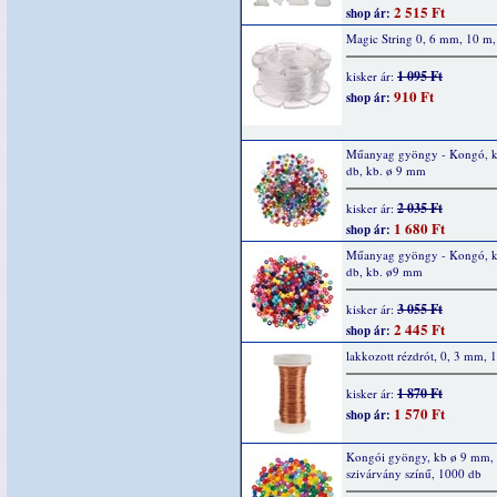
2 515 Ft
shop ár:
Magic String 0, 6 mm, 10 m, 
1 095 Ft
kisker ár:
910 Ft
shop ár:
Műanyag gyöngy - Kongó, 
db, kb. ø 9 mm
2 035 Ft
kisker ár:
1 680 Ft
shop ár:
Műanyag gyöngy - Kongó, 
db, kb. ø9 mm
3 055 Ft
kisker ár:
2 445 Ft
shop ár:
lakkozott rézdrót, 0, 3 mm, 
1 870 Ft
kisker ár:
1 570 Ft
shop ár:
Kongói gyöngy, kb ø 9 mm,
szivárvány színű, 1000 db