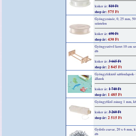
810 Ft
kisker ár:
575 Ft
shop ár:
Gyöngyzsinór, 0, 25 mm, 50
színtelen
690 Ft
kisker ár:
430 Ft
shop ár:
Gyöngyszövő keret 10 cm szé
db
3 665 Ft
kisker ár:
2 845 Ft
shop ár:
Gyöngyfektető sablonlapok- 
állatok
1 740 Ft
kisker ár:
1 485 Ft
shop ár:
Gyöngyfűző zsineg 1 mm, k
3 260 Ft
kisker ár:
2 515 Ft
shop ár:
Gyűrűs csavar, 20 x 6 mm, k
db