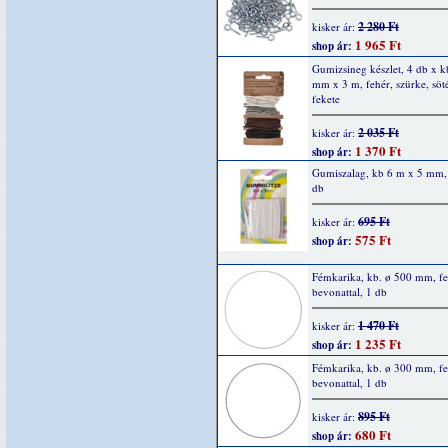
2 280 Ft
kisker ár:
1 965 Ft
shop ár:
Gumizsineg készlet, 4 db x k
mm x 3 m, fehér, szürke, söt
fekete
2 035 Ft
kisker ár:
1 370 Ft
shop ár:
Gumiszalag, kb 6 m x 5 mm, 
db
695 Ft
kisker ár:
575 Ft
shop ár:
Fémkarika, kb. ø 500 mm, fe
bevonattal, 1 db
1 470 Ft
kisker ár:
1 235 Ft
shop ár:
Fémkarika, kb. ø 300 mm, fe
bevonattal, 1 db
895 Ft
kisker ár:
680 Ft
shop ár: