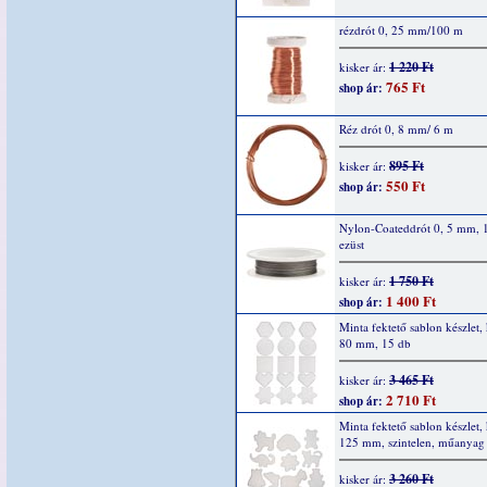
rézdrót 0, 25 mm/100 m
1 220 Ft
kisker ár:
765 Ft
shop ár:
Réz drót 0, 8 mm/ 6 m
895 Ft
kisker ár:
550 Ft
shop ár:
Nylon-Coateddrót 0, 5 mm, 
ezüst
1 750 Ft
kisker ár:
1 400 Ft
shop ár:
Minta fektető sablon készlet,
80 mm, 15 db
3 465 Ft
kisker ár:
2 710 Ft
shop ár:
Minta fektető sablon készlet, 
125 mm, szintelen, műanyag
3 260 Ft
kisker ár: