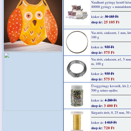
Vasalható gyöngy kezdő kész
40000 gyöngy + mintafektet
30 185 Ft
kisker ár:
25 105 Ft
shop ár:
Vas drót, cinkezett, 1 mm, k
100 g
935 Ft
kisker ár:
575 Ft
shop ár:
Vas drót, cinkezett, ø1, 5 mm
m, 100 g
935 Ft
kisker ár:
575 Ft
shop ár:
Üveggyöngy keverék, kb.2,
500 g színes opálos
4 280 Ft
kisker ár:
3 400 Ft
shop ár:
Sárgaréz drót, 0, 25 mm, 50
1 015 Ft
kisker ár:
720 Ft
shop ár: