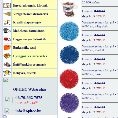
20.000, színes
Egyedi albumok, kártyák
9 425 Ft
kisker ár:
Virágkötészeti dekorációk
8 120 Ft
shop ár:
Kreatív alapanyagok
Vasalható gyöngy, kb. ø 5 x
6.000 db, világoskék
Modellezés, formaöntés
3 260 Ft
kisker ár:
Hagyományos technikák
2 295 Ft
shop ár:
Vasalható gyöngy, kb. ø 5 x
Barkácsfilc, textil
6.000 db, sötétkék
Gyöngyök, ékszerkészítés
3 260 Ft
kisker ár:
2 295 Ft
Építő barkács csomagok
shop ár:
Vasalható gyöngy, kb. ø 5 x
Könyvek, ötletek
6.000 db, piros
3 260 Ft
kisker ár:
2 295 Ft
shop ár:
OPITEC Webáruház
Vasalható gyöngy, kb. ø 5 x
06-70-632 7575
6.000 db, lila
00
00
H - P: 10
- 14
3 260 Ft
kisker ár:
info@opitec.hu
2 295 Ft
shop ár: