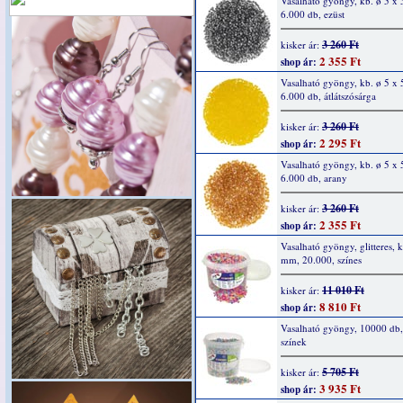
Vasalható gyöngy, kb. ø 5 x
6.000 db, ezüst
3 260 Ft
kisker ár:
2 355 Ft
shop ár:
Vasalható gyöngy, kb. ø 5 x
6.000 db, átlátszósárga
3 260 Ft
kisker ár:
2 295 Ft
shop ár:
Vasalható gyöngy, kb. ø 5 x
6.000 db, arany
3 260 Ft
kisker ár:
2 355 Ft
shop ár:
Vasalható gyöngy, glitteres, 
mm, 20.000, színes
11 010 Ft
kisker ár:
8 810 Ft
shop ár:
Vasalható gyöngy, 10000 db, 
színek
5 705 Ft
kisker ár:
3 935 Ft
shop ár: