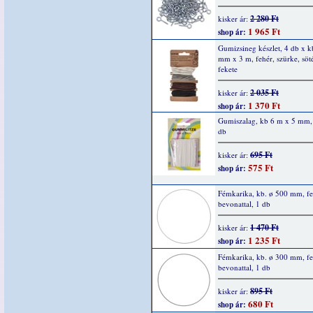
2 280 Ft
kisker ár:
1 965 Ft
shop ár:
Gumizsineg készlet, 4 db x k
mm x 3 m, fehér, szürke, söt
fekete
2 035 Ft
kisker ár:
1 370 Ft
shop ár:
Gumiszalag, kb 6 m x 5 mm, 
db
695 Ft
kisker ár:
575 Ft
shop ár:
Fémkarika, kb. ø 500 mm, fe
bevonattal, 1 db
1 470 Ft
kisker ár:
1 235 Ft
shop ár:
Fémkarika, kb. ø 300 mm, fe
bevonattal, 1 db
895 Ft
kisker ár:
680 Ft
shop ár: