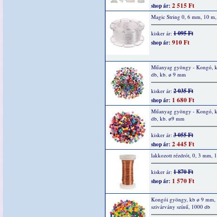
2 515 Ft
shop ár:
Magic String 0, 6 mm, 10 m, 
1 095 Ft
kisker ár:
910 Ft
shop ár:
Műanyag gyöngy - Kongó, 
db, kb. ø 9 mm
2 035 Ft
kisker ár:
1 680 Ft
shop ár:
Műanyag gyöngy - Kongó, 
db, kb. ø9 mm
3 055 Ft
kisker ár:
2 445 Ft
shop ár:
lakkozott rézdrót, 0, 3 mm, 
1 870 Ft
kisker ár:
1 570 Ft
shop ár:
Kongói gyöngy, kb ø 9 mm,
szivárvány színű, 1000 db