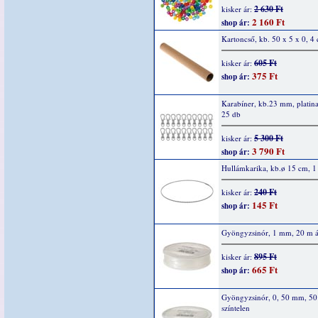
2 630 Ft
kisker ár:
2 160 Ft
shop ár:
Kartoncső, kb. 50 x 5 x 0, 4
605 Ft
kisker ár:
375 Ft
shop ár:
Karabíner, kb.23 mm, platina
25 db
5 300 Ft
kisker ár:
3 790 Ft
shop ár:
Hullámkarika, kb.ø 15 cm, 1
240 Ft
kisker ár:
145 Ft
shop ár:
Gyöngyzsinór, 1 mm, 20 m át
895 Ft
kisker ár:
665 Ft
shop ár:
Gyöngyzsinór, 0, 50 mm, 50
színtelen