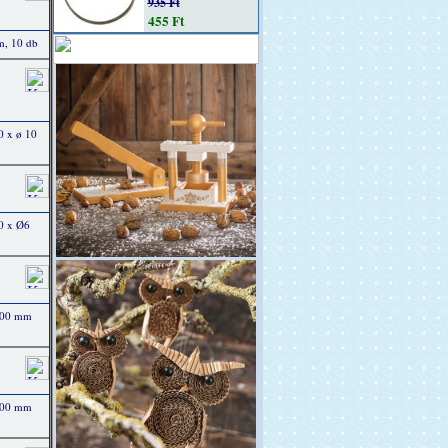
935 Ft
455 Ft
m, 10 db
0 x ø 10
0 x Ø6
500 mm
500 mm