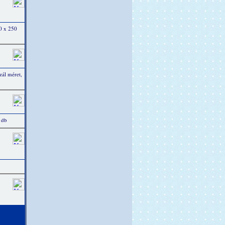
0 x 250
zál méret,
 db