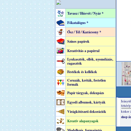
Tavasz / Húsvét / Nyár *
Főkatalógus *
Ősz / Tél / Karácsony *
Színes papírok
Kreatívitás a papírral
Lyukasztók, ollók, nyomdázás,
ragasztók
Festékek és kellékek
Ceruzák, kréták, festetlen
formák
Papír tárgyak, dekupázs
Egyedi albumok, kártyák
Virágkötészeti dekorációk
Kreatív alapanyagok
Modellezés, formaöntés