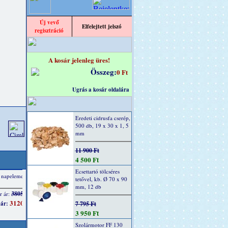
Új vevő
Elfelejtett jelszó
regisztráció
A kosár jelenleg üres!
Összeg:
0 Ft
Ugrás a kosár oldalára
Eredeti cidrusfa cserép,
500 db, 19 x 30 x 1, 5
mm
11 900 Ft
4 500 Ft
Ecsettartó tölcséres
tetővel, kb. Ø 70 x 90
mm, 12 db
7 795 Ft
3 950 Ft
Szolármotor FF 130