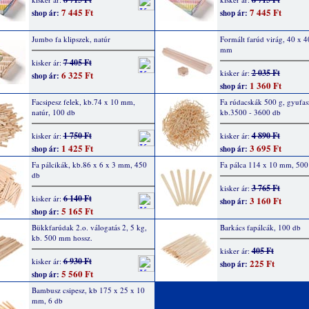
7 445 Ft
7 445 Ft
shop ár:
shop ár:
Jumbo fa klipszek, natúr
Formált farúd virág, 40 x 4
mm
7 405 Ft
kisker ár:
2 035 Ft
kisker ár:
6 325 Ft
shop ár:
1 360 Ft
shop ár:
Facsipesz felek, kb.74 x 10 mm,
Fa rúdacskák 500 g, gyufas
natúr, 100 db
kb.3500 - 3600 db
1 750 Ft
4 890 Ft
kisker ár:
kisker ár:
1 425 Ft
3 695 Ft
shop ár:
shop ár:
Fa pálcikák, kb.86 x 6 x 3 mm, 450
Fa pálca 114 x 10 mm, 500
db
3 765 Ft
kisker ár:
6 140 Ft
kisker ár:
3 160 Ft
shop ár:
5 165 Ft
shop ár:
Bükkfarúdak 2.o. válogatás 2, 5 kg,
Barkács fapálcák, 100 db
kb. 500 mm hossz.
405 Ft
kisker ár:
6 930 Ft
kisker ár:
225 Ft
shop ár:
5 560 Ft
shop ár:
Bambusz csipesz, kb 175 x 25 x 10
mm, 6 db