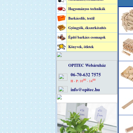
Hagyományos technikák
Barkácsfilc, textil
Gyöngyök, ékszerkészítés
Építő barkács csomagok
Könyvek, ötletek
OPITEC Webáruház
06-70-632 7575
00
00
H - P: 10
- 14
info@opitec.hu