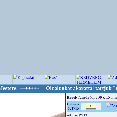
++++++ Oldalunkat akarattal tartjuk "Oldtime
Kerek fenyőrúd, 500 x 15 m
Cikkszám:
db
621715
290 Ft
kisker ár: