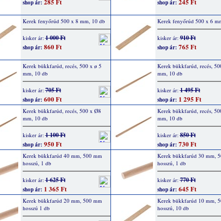
285 Ft
245 Ft
shop ár:
shop ár:
Kerek fenyőrúd 500 x 8 mm, 10 db
Kerek fenyőrúd 500 x 6 m
1 000 Ft
910 Ft
kisker ár:
kisker ár:
860 Ft
765 Ft
shop ár:
shop ár:
Kerek bükkfarúd, recés, 500 x ø 5
Kerek bükkfarúd, recés, 50
mm, 10 db
mm, 10 db
705 Ft
1 495 Ft
kisker ár:
kisker ár:
600 Ft
1 295 Ft
shop ár:
shop ár:
Kerek bükkfarúd, recés, 500 x Ø8
Kerek bükkfarúd, recés, 50
mm, 10 db
mm, 10 db
1 100 Ft
850 Ft
kisker ár:
kisker ár:
950 Ft
730 Ft
shop ár:
shop ár:
Kerek bükkfarúd 40 mm, 500 mm
Kerek bükkfarúd 30 mm, 
hosszú, 1 db
hosszú, 1 db
1 625 Ft
770 Ft
kisker ár:
kisker ár:
1 365 Ft
645 Ft
shop ár:
shop ár:
Kerek bükkfarúd 20 mm, 500 mm
Kerek bükkfarúd 10 mm, 
hosszú 1 db
hosszú, 10 db