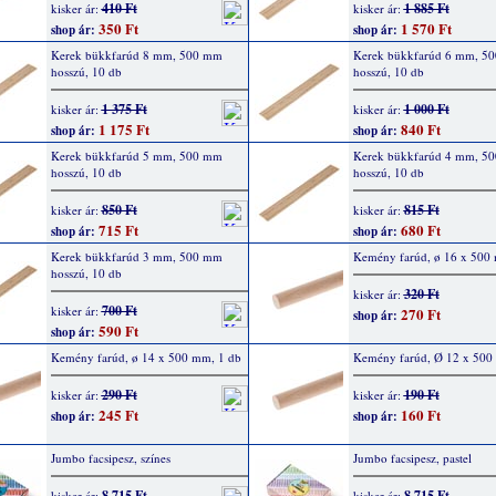
410 Ft
1 885 Ft
kisker ár:
kisker ár:
350 Ft
1 570 Ft
shop ár:
shop ár:
Kerek bükkfarúd 8 mm, 500 mm
Kerek bükkfarúd 6 mm, 5
hosszú, 10 db
hosszú, 10 db
1 375 Ft
1 000 Ft
kisker ár:
kisker ár:
1 175 Ft
840 Ft
shop ár:
shop ár:
Kerek bükkfarúd 5 mm, 500 mm
Kerek bükkfarúd 4 mm, 5
hosszú, 10 db
hosszú, 10 db
850 Ft
815 Ft
kisker ár:
kisker ár:
715 Ft
680 Ft
shop ár:
shop ár:
Kerek bükkfarúd 3 mm, 500 mm
Kemény farúd, ø 16 x 500
hosszú, 10 db
320 Ft
kisker ár:
700 Ft
kisker ár:
270 Ft
shop ár:
590 Ft
shop ár:
Kemény farúd, ø 14 x 500 mm, 1 db
Kemény farúd, Ø 12 x 500
290 Ft
190 Ft
kisker ár:
kisker ár:
245 Ft
160 Ft
shop ár:
shop ár:
Jumbo facsipesz, színes
Jumbo facsipesz, pastel
8 715 Ft
8 715 Ft
kisker ár:
kisker ár: