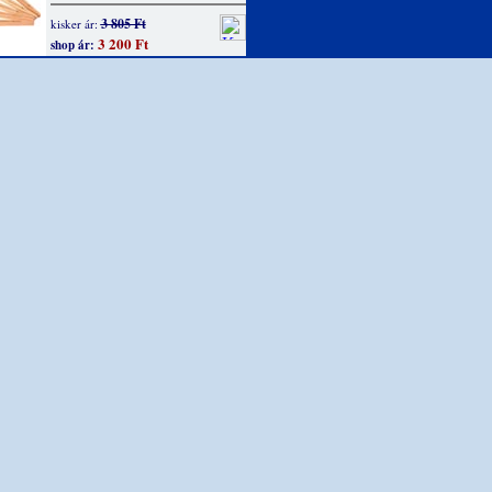
3 805 Ft
kisker ár:
3 200 Ft
shop ár: