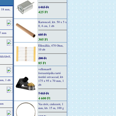
1 015 Ft
 x 18 mm,
425 Ft
Kartoncső, kb. 50 x 5 x
0, 4 cm, 1 db
 7 mm
605 Ft
305 Ft
Ellenállás, 470 Ohm,
10 db
ükkfából,
200 Ft
85 Ft
velleman®
forrasztópáka tartó
tisztító szivaccsal, kb
mm, 1 db
175 x 95 x 70 mm, 1
db
7 015 Ft
4 600 Ft
 mm
Vas drót, cinkezett, 1
mm, kb. 15 m, 100 g