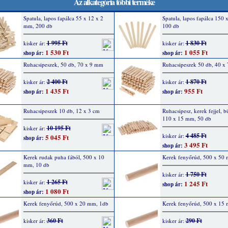
Az alkategória többi terméke
Spatula, lapos fapálca 55 x 12 x 2
Spatula, lapos fapálca 150
mm, 200 db
100 db
1 995 Ft
1 830 Ft
kisker ár:
kisker ár:
1 530 Ft
1 055 Ft
shop ár:
shop ár:
Ruhacsipeszek, 50 db, 70 x 9 mm
Ruhacsipeszek 50 db, 40 x
2 400 Ft
1 870 Ft
kisker ár:
kisker ár:
1 435 Ft
955 Ft
shop ár:
shop ár:
Ruhacsipeszek 10 db, 12 x 3 cm
Ruhacsipesz, kerek fejjel, b
110 x 15 mm, 50 db
10 195 Ft
kisker ár:
4 485 Ft
kisker ár:
5 045 Ft
shop ár:
3 495 Ft
shop ár:
Kerek rudak puha fából, 500 x 10
Kerek fenyőrúd, 500 x 50 
mm, 10 db
1 750 Ft
kisker ár:
1 265 Ft
kisker ár:
1 245 Ft
shop ár:
1 080 Ft
shop ár:
Kerek fenyőrúd, 500 x 20 mm, 1db
Kerek fenyőrúd, 500 x 15
360 Ft
290 Ft
kisker ár:
kisker ár: