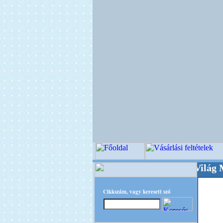
+++++++ OPITEC - A Kreatív Világ Mestere! +
Cikkszám, vagy keresett szó