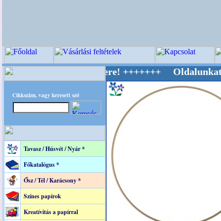
ív Világ Mestere! +++++++ Oldalunkat akaratt
Cikkszám, vagy keresett szó
Tavasz / Húsvét / Nyár *
Főkatalógus *
Ősz / Tél / Karácsony *
Színes papírok
Kreatívitás a papírral