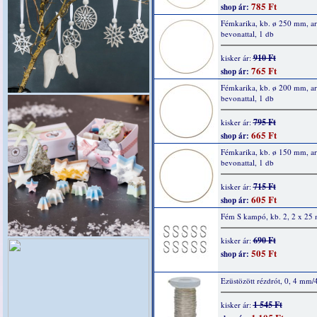
785 Ft
shop ár:
Fémkarika, kb. ø 250 mm, a
bevonattal, 1 db
910 Ft
kisker ár:
765 Ft
shop ár:
Fémkarika, kb. ø 200 mm, a
bevonattal, 1 db
795 Ft
kisker ár:
665 Ft
shop ár:
Fémkarika, kb. ø 150 mm, a
bevonattal, 1 db
715 Ft
kisker ár:
605 Ft
shop ár:
Fém S kampó, kb. 2, 2 x 25
690 Ft
kisker ár:
505 Ft
shop ár:
Ezüstözött rézdrót, 0, 4 mm/
1 545 Ft
kisker ár: