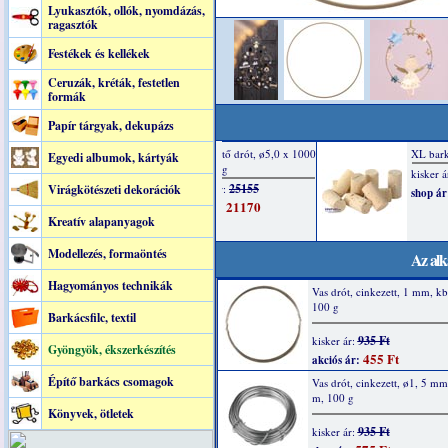
Lyukasztók, ollók, nyomdázás,
ragasztók
Festékek és kellékek
Ceruzák, kréták, festetlen
formák
Papír tárgyak, dekupázs
Egyedi albumok, kártyák
Virágkötészeti dekorációk
Kreatív alapanyagok
Modellezés, formaöntés
Az alk
Hagyományos technikák
Vas drót, cinkezett, 1 mm, kb
100 g
Barkácsfilc, textil
935 Ft
kisker ár:
Gyöngyök, ékszerkészítés
455 Ft
akciós ár:
Építő barkács csomagok
Vas drót, cinkezett, ø1, 5 mm
m, 100 g
Könyvek, ötletek
935 Ft
kisker ár: