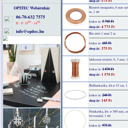
575 Ft
shop ár:
OPITEC Webáruház
Rézdrót öntapadós, 6 mm szé
m, 1 db
06-70-632 7575
5 705 Ft
kisker ár:
00
00
H - P: 10
- 14
4 775 Ft
shop ár:
info@opitec.hu
Réz drót 1 mm/ 2 m
605 Ft
kisker ár:
375 Ft
shop ár:
lakkozott rézdrót, 0, 3 mm, 
1 870 Ft
kisker ár:
1 570 Ft
shop ár:
Hullámkarika, kb.ø 15 cm, 1
240 Ft
kisker ár:
145 Ft
shop ár:
Fémkarika, kb. ø 300 mm, a
bevonattal, 1 db
975 Ft
kisker ár: