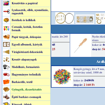
Kreatívitás a papírral
Lyukasztók, ollók, nyomdázás,
ragasztók
Festékek és kellékek
Ceruzák, kréták, festetlen
formák
Papír tárgyak, dekupázs
Egyedi albumok, kártyák
Virágkötészeti dekorációk
Kreatív alapanyagok
Az alk
Modellezés, formaöntés
Kongói gyöngy, kb ø 9 mm,
szivárvány színű, 1000 db
Hagyományos technikák
2 630 Ft
kisker ár:
Barkácsfilc, textil
2 160 Ft
shop ár:
Gyöngyök, ékszerkészítés
Építő barkács csomagok
Könyvek, ötletek