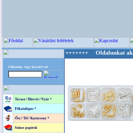
Világ Mestere! +++++++ Oldalunkat akarattal 
Cikkszám, vagy keresett szó
Tavasz / Húsvét / Nyár *
Főkatalógus *
Ősz / Tél / Karácsony *
Színes papírok