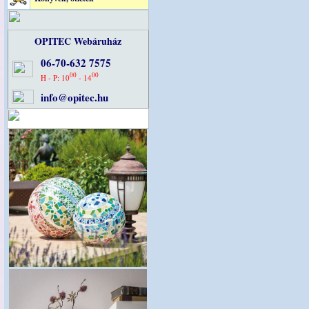
OPITEC Webáruház
06-70-632 7575
00
00
H - P: 10
- 14
info@opitec.hu