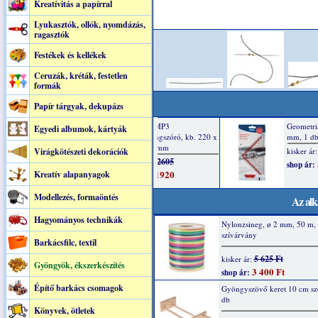
Kreatívitás a papírral
Lyukasztók, ollók, nyomdázás,
ragasztók
Festékek és kellékek
Ceruzák, kréták, festetlen
formák
Papír tárgyak, dekupázs
Egyedi albumok, kártyák
Virágkötészeti dekorációk
Kreatív alapanyagok
Modellezés, formaöntés
Az alk
Hagyományos technikák
Nylonzsineg, ø 2 mm, 50 m,
szívárvány
Barkácsfilc, textil
5 625 Ft
kisker ár:
Gyöngyök, ékszerkészítés
3 400 Ft
shop ár:
Építő barkács csomagok
Gyöngyszövő keret 10 cm szé
db
Könyvek, ötletek