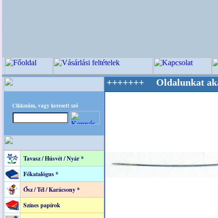
Világ Mestere! +++++++ Oldalunkat akarattal 
Cikkszám, vagy keresett szó
Tavasz / Húsvét / Nyár *
Főkatalógus *
Ősz / Tél / Karácsony *
Színes papírok