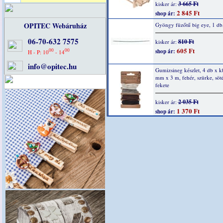
3 665 Ft
kisker ár:
2 845 Ft
shop ár:
OPITEC Webáruház
Gyöngy füzőtű big eye, 1 db
06-70-632 7575
810 Ft
kisker ár:
605 Ft
00
00
shop ár:
H - P: 10
- 14
info@opitec.hu
Gumizsineg készlet, 4 db x k
mm x 3 m, fehér, szürke, söt
fekete
2 035 Ft
kisker ár:
1 370 Ft
shop ár: