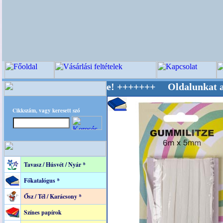
 Világ Mestere! +++++++ Oldalunkat akarattal
Cikkszám, vagy keresett szó
Tavasz / Húsvét / Nyár *
Főkatalógus *
Ősz / Tél / Karácsony *
Színes papírok