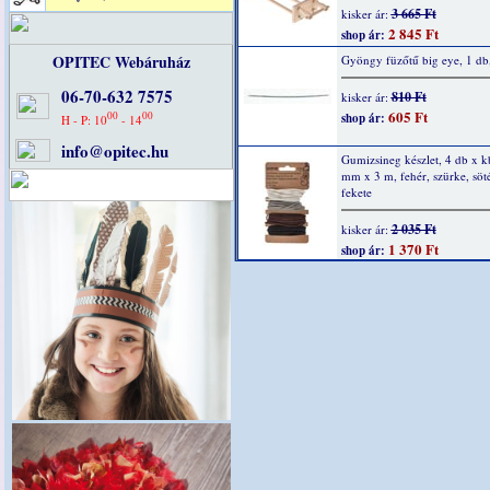
3 665 Ft
kisker ár:
2 845 Ft
shop ár:
OPITEC Webáruház
Gyöngy füzőtű big eye, 1 db
06-70-632 7575
810 Ft
kisker ár:
605 Ft
00
00
shop ár:
H - P: 10
- 14
info@opitec.hu
Gumizsineg készlet, 4 db x k
mm x 3 m, fehér, szürke, söt
fekete
2 035 Ft
kisker ár:
1 370 Ft
shop ár: