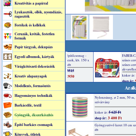
Kreatívitás a papírral
Lyukasztók, ollók, nyomdázás,
ragasztók
Festékek és kellékek
Ceruzák, kréták, festetlen
formák
Papír tárgyak, dekupázs
Egyedi albumok, kártyák
Virágkötészeti dekorációk
Kreatív alapanyagok
Modellezés, formaöntés
Az alk
Hagyományos technikák
Nylonzsineg, ø 2 mm, 50 m,
szívárvány
Barkácsfilc, textil
5 625 Ft
kisker ár:
Gyöngyök, ékszerkészítés
3 400 Ft
shop ár:
Építő barkács csomagok
Gyöngyszövő keret 10 cm szé
db
Könyvek, ötletek