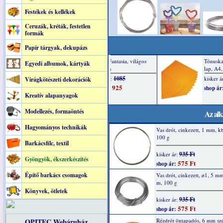
Festékek és kellékek
Ceruzák, kréták, festetlen
formák
Papír tárgyak, dekupázs
Egyedi albumok, kártyák
Virágkötészeti dekorációk
Kreatív alapanyagok
Modellezés, formaöntés
Az alk
Hagyományos technikák
Vas drót, cinkezett, 1 mm, k
100 g
Barkácsfilc, textil
935 Ft
kisker ár:
Gyöngyök, ékszerkészítés
575 Ft
shop ár:
Építő barkács csomagok
Vas drót, cinkezett, ø1, 5 mm
m, 100 g
Könyvek, ötletek
935 Ft
kisker ár:
575 Ft
shop ár:
OPITEC Webáruház
Rézdrót öntapadós, 6 mm szé