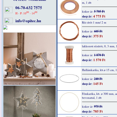
m, 1 db
06-70-632 7575
5 705 Ft
kisker ár:
00
00
H - P: 10
- 14
4 775 Ft
shop ár:
info@opitec.hu
Réz drót 1 mm/ 2 m
605 Ft
kisker ár:
375 Ft
shop ár:
lakkozott rézdrót, 0, 3 mm,
1 870 Ft
kisker ár:
1 570 Ft
shop ár:
Hullámkarika, kb.ø 15 cm, 
240 Ft
kisker ár:
145 Ft
shop ár:
Fémkarika, kb. ø 300 mm, a
bevonattal, 1 db
975 Ft
kisker ár:
785 Ft
shop ár: