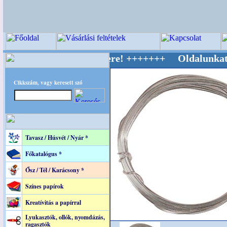
v Világ Mestere! +++++++ Oldalunkat akaratta
Cikkszám, vagy keresett szó
Tavasz / Húsvét / Nyár *
Főkatalógus *
Ősz / Tél / Karácsony *
Színes papírok
Kreatívitás a papírral
Lyukasztók, ollók, nyomdázás,
ragasztók