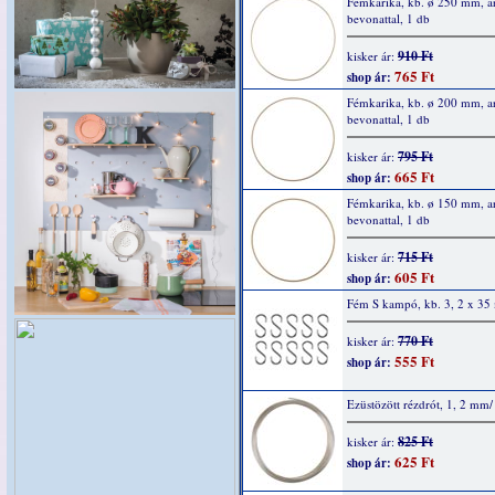
Fémkarika, kb. ø 250 mm, a
bevonattal, 1 db
910 Ft
kisker ár:
765 Ft
shop ár:
Fémkarika, kb. ø 200 mm, a
bevonattal, 1 db
795 Ft
kisker ár:
665 Ft
shop ár:
Fémkarika, kb. ø 150 mm, a
bevonattal, 1 db
715 Ft
kisker ár:
605 Ft
shop ár:
Fém S kampó, kb. 3, 2 x 3
770 Ft
kisker ár:
555 Ft
shop ár:
Ezüstözött rézdrót, 1, 2 mm/
825 Ft
kisker ár:
625 Ft
shop ár: