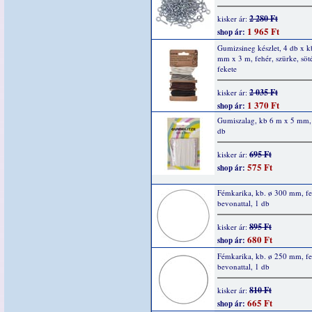
2 280 Ft
kisker ár:
1 965 Ft
shop ár:
Gumizsineg készlet, 4 db x k
mm x 3 m, fehér, szürke, söt
fekete
2 035 Ft
kisker ár:
1 370 Ft
shop ár:
Gumiszalag, kb 6 m x 5 mm, 
db
695 Ft
kisker ár:
575 Ft
shop ár:
Fémkarika, kb. ø 300 mm, fe
bevonattal, 1 db
895 Ft
kisker ár:
680 Ft
shop ár:
Fémkarika, kb. ø 250 mm, fe
bevonattal, 1 db
810 Ft
kisker ár:
665 Ft
shop ár: