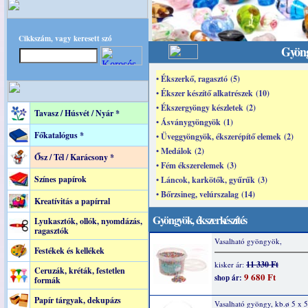
Cikkszám, vagy keresett szó
Gyöng
• Ékszerkő, ragasztó (5)
• Ékszer készítő alkatrészek (10)
• Ékszergyöngy készletek (2)
Tavasz / Húsvét / Nyár *
• Ásványgyöngyök (1)
Főkatalógus *
• Üveggyöngyök, ékszerépítő elemek (2)
• Medálok (2)
Ősz / Tél / Karácsony *
• Fém ékszerelemek (3)
Színes papírok
• Láncok, karkötők, gyűrűk (3)
• Bőrzsineg, velúrszalag (14)
Kreatívitás a papírral
Gyöngyök, ékszerkészítés
Lyukasztók, ollók, nyomdázás,
ragasztók
Vasalható gyöngyök,
Festékek és kellékek
11 330 Ft
kisker ár:
Ceruzák, kréták, festetlen
9 680 Ft
shop ár:
formák
Papír tárgyak, dekupázs
Vasalható gyöngy, kb.ø 5 x 