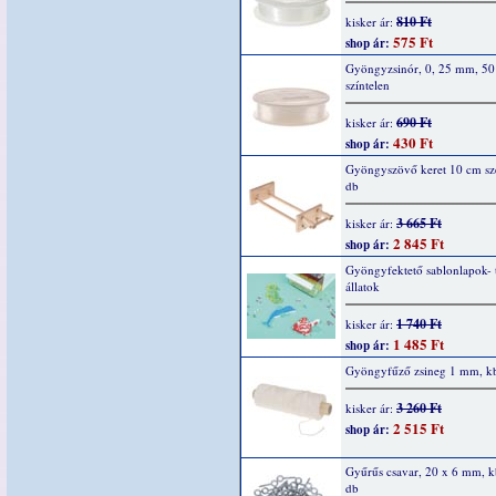
810 Ft
kisker ár:
575 Ft
shop ár:
Gyöngyzsinór, 0, 25 mm, 50
színtelen
690 Ft
kisker ár:
430 Ft
shop ár:
Gyöngyszövő keret 10 cm szé
db
3 665 Ft
kisker ár:
2 845 Ft
shop ár:
Gyöngyfektető sablonlapok- 
állatok
1 740 Ft
kisker ár:
1 485 Ft
shop ár:
Gyöngyfűző zsineg 1 mm, k
3 260 Ft
kisker ár:
2 515 Ft
shop ár:
Gyűrűs csavar, 20 x 6 mm, k
db