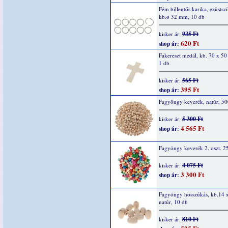
Fém billentős karika, ezüstszí
kb.ø 32 mm, 10 db
935 Ft
kisker ár:
620 Ft
shop ár:
Fakereszt medál, kb. 70 x 5
1 db
565 Ft
kisker ár:
395 Ft
shop ár:
Fagyöngy keverék, natúr, 50
5 300 Ft
kisker ár:
4 565 Ft
shop ár:
Fagyöngy keverék 2. oszt. 2
4 075 Ft
kisker ár:
3 300 Ft
shop ár:
Fagyöngy hosszúkás, kb.14 
natúr, 10 db
810 Ft
kisker ár: