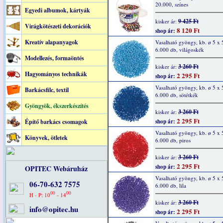
20.000, színes
Egyedi albumok, kártyák
9 425 Ft
kisker ár:
Virágkötészeti dekorációk
8 120 Ft
shop ár:
Kreatív alapanyagok
Vasalható gyöngy, kb. ø 5 x
6.000 db, világoskék
Modellezés, formaöntés
3 260 Ft
kisker ár:
Hagyományos technikák
2 295 Ft
shop ár:
Vasalható gyöngy, kb. ø 5 x
Barkácsfilc, textil
6.000 db, sötétkék
Gyöngyök, ékszerkészítés
3 260 Ft
kisker ár:
2 295 Ft
Építő barkács csomagok
shop ár:
Vasalható gyöngy, kb. ø 5 x
Könyvek, ötletek
6.000 db, piros
3 260 Ft
kisker ár:
2 295 Ft
shop ár:
OPITEC Webáruház
Vasalható gyöngy, kb. ø 5 x
06-70-632 7575
6.000 db, lila
00
00
H - P: 10
- 14
3 260 Ft
kisker ár:
info@opitec.hu
2 295 Ft
shop ár: