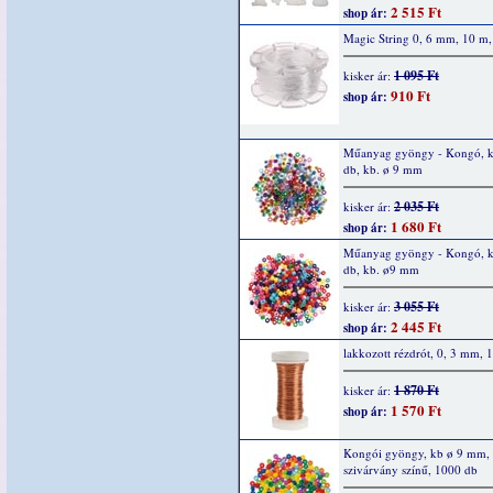
2 515 Ft
shop ár:
Magic String 0, 6 mm, 10 m, 
1 095 Ft
kisker ár:
910 Ft
shop ár:
Műanyag gyöngy - Kongó, 
db, kb. ø 9 mm
2 035 Ft
kisker ár:
1 680 Ft
shop ár:
Műanyag gyöngy - Kongó, 
db, kb. ø9 mm
3 055 Ft
kisker ár:
2 445 Ft
shop ár:
lakkozott rézdrót, 0, 3 mm, 
1 870 Ft
kisker ár:
1 570 Ft
shop ár:
Kongói gyöngy, kb ø 9 mm,
szivárvány színű, 1000 db