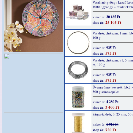
Vasalható gyöngy kezdő kész
40000 gyöngy + mintafektet
30 185 Ft
kisker ár:
25 105 Ft
shop ár:
Vas drót, cinkezett, 1 mm, k
100 g
935 Ft
kisker ár:
575 Ft
shop ár:
Vas drót, cinkezett, ø1, 5 mm
m, 100 g
935 Ft
kisker ár:
575 Ft
shop ár:
Üveggyöngy keverék, kb.2,
500 g színes opálos
4 280 Ft
kisker ár:
3 400 Ft
shop ár:
Sárgaréz drót, 0, 25 mm, 50
1 015 Ft
kisker ár:
720 Ft
shop ár: