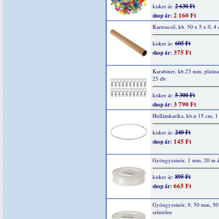
2 630 Ft
kisker ár:
2 160 Ft
shop ár:
Kartoncső, kb. 50 x 5 x 0, 4
605 Ft
kisker ár:
375 Ft
shop ár:
Karabíner, kb.23 mm, platina
25 db
5 300 Ft
kisker ár:
3 790 Ft
shop ár:
Hullámkarika, kb.ø 15 cm, 1
240 Ft
kisker ár:
145 Ft
shop ár:
Gyöngyzsinór, 1 mm, 20 m át
895 Ft
kisker ár:
665 Ft
shop ár:
Gyöngyzsinór, 0, 50 mm, 50
színtelen