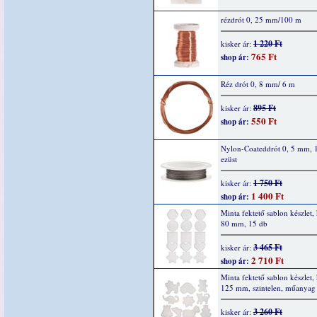
rézdrót 0, 25 mm/100 m
1 220 Ft
kisker ár:
765 Ft
shop ár:
Réz drót 0, 8 mm/ 6 m
895 Ft
kisker ár:
550 Ft
shop ár:
Nylon-Coateddrót 0, 5 mm, 
ezüst
1 750 Ft
kisker ár:
1 400 Ft
shop ár:
Minta fektető sablon készlet,
80 mm, 15 db
3 465 Ft
kisker ár:
2 710 Ft
shop ár:
Minta fektető sablon készlet, 
125 mm, szintelen, műanyag
3 260 Ft
kisker ár: