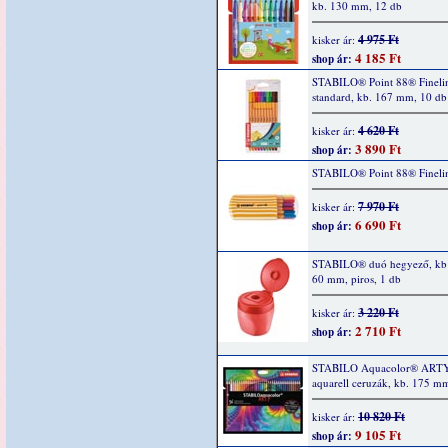
kb. 130 mm, 12 db
4 975 Ft
kisker ár:
4 185 Ft
shop ár:
STABILO® Point 88® Finelin
standard, kb. 167 mm, 10 db
4 620 Ft
kisker ár:
3 890 Ft
shop ár:
STABILO® Point 88® Fineli
7 970 Ft
kisker ár:
6 690 Ft
shop ár:
STABILO® duó hegyező, kb 
60 mm, piros, 1 db
3 220 Ft
kisker ár:
2 710 Ft
shop ár:
STABILO Aquacolor® ART
aquarell ceruzák, kb. 175 m
10 820 Ft
kisker ár:
9 105 Ft
shop ár: