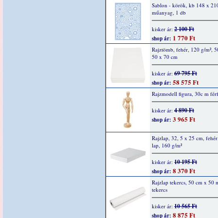
Sablon - körök, kb 148 x 2
műanyag, 1 db
2 100 Ft
kisker ár:
1 770 Ft
shop ár:
Rajztömb, fehér, 120 g/m², 5
50 x 70 cm
69 795 Ft
kisker ár:
58 575 Ft
shop ár:
Rajzmodell figura, 30c m férf
4 890 Ft
kisker ár:
3 965 Ft
shop ár:
Rajzlap, 32, 5 x 25 cm, fehér
lap, 160 g/m²
10 195 Ft
kisker ár:
8 370 Ft
shop ár:
Rajzlap tekercs, 50 cm x 50 
tekercs
10 565 Ft
kisker ár:
8 875 Ft
shop ár: