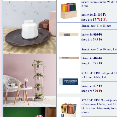
Színes ceruza Jumbo 96 db, b
5 mm
21 110 Ft
kisker ár:
17 715 Ft
shop ár:
Stencil-ecset 8, ø 18 mm
825 Ft
kisker ár:
695 Ft
shop ár:
Stencil-ecset 2, ø 10 mm, 1 
485 Ft
kisker ár:
395 Ft
shop ár:
STAEDTLER® radírgumi, kb
x 11 mm, fehér, 1 db
675 Ft
kisker ár:
570 Ft
shop ár:
STAEDTLER® Noris® jumb
színesceruza készlet, betét k
kb.175 mm, háromszög form
részes