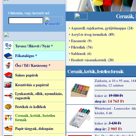
Cikkszám, vagy keresett szó
Ceruzák, k
• Aquarell, rajzkarton, gyűjtőmappa (24)
• Acryl és üveg termékek (89)
• Encaustic (9)
Tavasz / Húsvét / Nyár *
• Filctollak (76)
• Sablonok (6)
Főkatalógus *
• Feszített vászonkeretek (20)
Ősz / Tél / Karácsony *
Ceruzák, kréták, festetlen formák
Színes papírok
Zsírkréta, ø 10 x 95 mm, 14
Kreatívitás a papírral
zsírkréta, 12 színben
Lyukasztók, ollók, nyomdázás,
19 580 Ft
kisker ár:
ragasztók
14 765 Ft
shop ár:
Festékek és kellékek
Whiteboard - Lumocolor -filc
készlet, 4 db
Ceruzák, kréták, festetlen
formák
3 430 Ft
kisker ár:
2 905 Ft
Papír tárgyak, dekupázs
shop ár:
Trio Deco Metallic filctollak