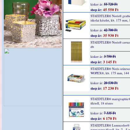
55 720 Ft
kisker ár:
45 550 Ft
shop ár:
STAEDTLER® Noris® grafit
iskolai készlet, kb. 175 mm,
42 700 Ft
kisker ár:
35 930 Ft
shop ár:
STAEDTLER® Noris® ceruza
db
3 750 Ft
kisker ár:
3 145 Ft
shop ár:
STAEDTLER® Noris színesc
WOPEX®, kb. 175 mm, 144
20 530 Ft
kisker ár:
17 230 Ft
shop ár:
STAEDTLER® marsgraphic
filctoll, 18 részes
7 335 Ft
kisker ár:
6 170 Ft
shop ár:
STAEDTLER® Lumucolor®
permanent filctoll, kb. 2 - 5