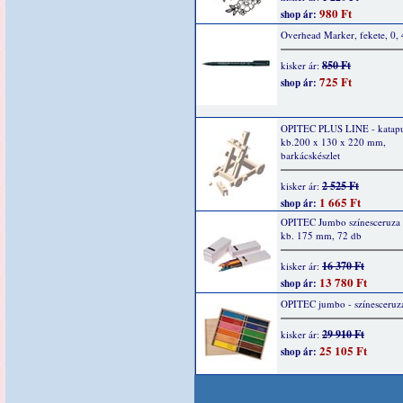
980 Ft
shop ár:
Overhead Marker, fekete, 0,
850 Ft
kisker ár:
725 Ft
shop ár:
OPITEC PLUS LINE - katapu
kb.200 x 130 x 220 mm,
barkácskészlet
2 525 Ft
kisker ár:
1 665 Ft
shop ár:
OPITEC Jumbo színesceruza k
kb. 175 mm, 72 db
16 370 Ft
kisker ár:
13 780 Ft
shop ár:
OPITEC jumbo - színesceruz
29 910 Ft
kisker ár:
25 105 Ft
shop ár: