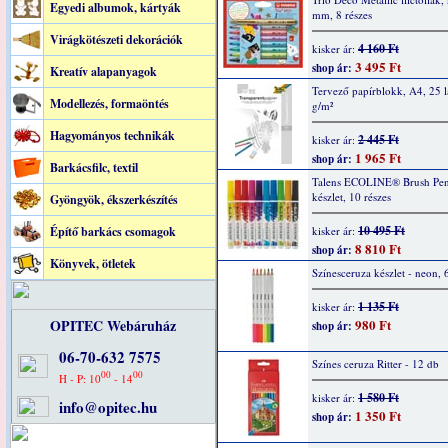
Egyedi albumok, kártyák
mm, 8 részes
Virágkötészeti dekorációk
4 160 Ft
kisker ár:
3 495 Ft
shop ár:
Kreatív alapanyagok
Tervező papírblokk, A4, 25 l
Modellezés, formaöntés
g/m²
Hagyományos technikák
2 445 Ft
kisker ár:
1 965 Ft
shop ár:
Barkácsfilc, textil
Talens ECOLINE® Brush Pen f
készlet, 10 részes
Gyöngyök, ékszerkészítés
10 495 Ft
Építő barkács csomagok
kisker ár:
8 810 Ft
shop ár:
Könyvek, ötletek
Színesceruza készlet - neon, 
1 135 Ft
kisker ár:
OPITEC Webáruház
980 Ft
shop ár:
06-70-632 7575
Színes ceruza Ritter - 12 db
00
00
H - P: 10
- 14
1 580 Ft
kisker ár:
info@opitec.hu
1 350 Ft
shop ár: