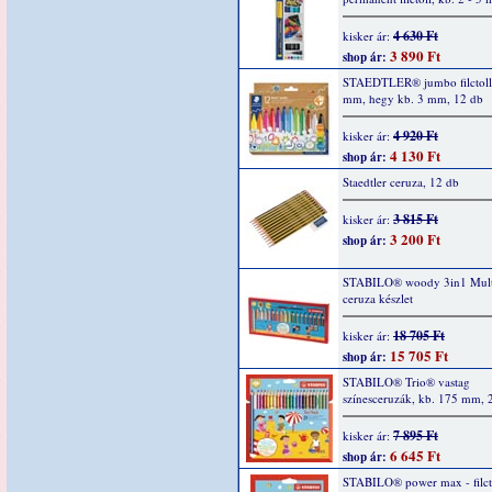
4 630 Ft
kisker ár:
3 890 Ft
shop ár:
STAEDTLER® jumbo filctoll
mm, hegy kb. 3 mm, 12 db
4 920 Ft
kisker ár:
4 130 Ft
shop ár:
Staedtler ceruza, 12 db
3 815 Ft
kisker ár:
3 200 Ft
shop ár:
STABILO® woody 3in1 Multi
ceruza készlet
18 705 Ft
kisker ár:
15 705 Ft
shop ár:
STABILO® Trio® vastag
színesceruzák, kb. 175 mm, 
7 895 Ft
kisker ár:
6 645 Ft
shop ár:
STABILO® power max - filct