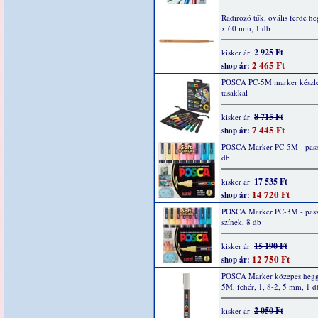
Radírozó tűk, ovális ferde he
x 60 mm, 1 db
2 925 Ft
kisker ár:
2 465 Ft
shop ár:
POSCA PC-5M marker készlet,
tasakkal
8 715 Ft
kisker ár:
7 445 Ft
shop ár:
POSCA Marker PC-5M - paszt
db
17 535 Ft
kisker ár:
14 720 Ft
shop ár:
POSCA Marker PC-3M - pasz
színek, 8 db
15 190 Ft
kisker ár:
12 750 Ft
shop ár:
POSCA Marker közepes hegg
5M, fehér, 1, 8-2, 5 mm, 1 d
2 050 Ft
kisker ár: