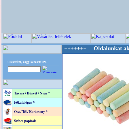
Világ Mestere! +++++++ Oldalunkat akarattal 
Cikkszám, vagy keresett szó
Tavasz / Húsvét / Nyár *
Főkatalógus *
Ősz / Tél / Karácsony *
Színes papírok