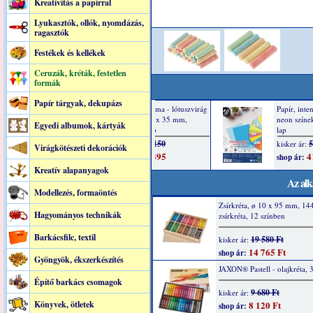
Kreatívitás a papírral
Lyukasztók, ollók, nyomdázás,
ragasztók
Festékek és kellékek
Ceruzák, kréták, festetlen
formák
Papír tárgyak, dekupázs
Egyedi albumok, kártyák
Virágkötészeti dekorációk
Kreatív alapanyagok
Az alk
Modellezés, formaöntés
Zsírkréta, ø 10 x 95 mm, 14
Hagyományos technikák
zsírkréta, 12 színben
Barkácsfilc, textil
19 580 Ft
kisker ár:
14 765 Ft
shop ár:
Gyöngyök, ékszerkészítés
JAXON® Pastell - olajkréta, 
Építő barkács csomagok
9 680 Ft
kisker ár:
Könyvek, ötletek
8 120 Ft
shop ár: