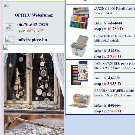
JAXON® 1000 Pastell olajkré
készlet, 24 db
OPITEC Webáruház
12 840 Ft
kisker ár:
06-70-632 7575
10 780 Ft
shop ár:
00
00
H - P: 10
- 14
Giotto táblakréta, 8 x 1 cm, 
info@opitec.hu
különböző színek
3 665 Ft
kisker ár:
2 950 Ft
shop ár:
FABER-CASTELL puha paszte
kb. 9 x 9 x 65 mm, 12 db-os 
4 670 Ft
kisker ár:
3 935 Ft
shop ár:
EBERHARD FABER aszfaltkr
készlet, kb. ø 22 x 100 mm, 
2 970 Ft
kisker ár:
2 560 Ft
shop ár: