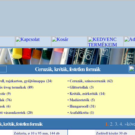
Ceruzák, kréták, festetlen formák
ell, rajzkarton, gyűjtőmappa (24)
• Ceruzák, színesceruzák (62)
 és üveg termékek (89)
• Glittertollak (3)
stic (9)
• Kréták, zsírkréták (14)
llak (76)
• Madáretetők (5)
nok (6)
• Hungarocell (31)
tett vászonkeretek (20)
• Aszfaltkréta (1)
, kréták, festetlen formák
1.
2.
3.
4.
»köv
Zsírkréta, ø 10 x 95 mm, 144 db
Zselétoll készlet 30 db