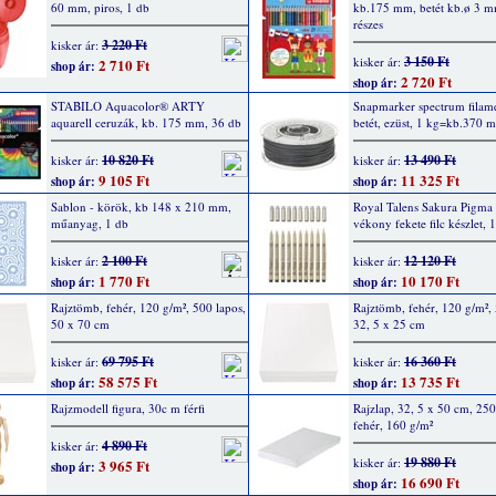
60 mm, piros, 1 db
kb.175 mm, betét kb.ø 3 m
részes
3 220 Ft
kisker ár:
3 150 Ft
kisker ár:
2 710 Ft
shop ár:
2 720 Ft
shop ár:
STABILO Aquacolor® ARTY
Snapmarker spectrum filam
aquarell ceruzák, kb. 175 mm, 36 db
betét, ezüst, 1 kg=kb.370 m
10 820 Ft
13 490 Ft
kisker ár:
kisker ár:
9 105 Ft
11 325 Ft
shop ár:
shop ár:
Sablon - körök, kb 148 x 210 mm,
Royal Talens Sakura Pigma
műanyag, 1 db
vékony fekete filc készlet, 
2 100 Ft
12 120 Ft
kisker ár:
kisker ár:
1 770 Ft
10 170 Ft
shop ár:
shop ár:
Rajztömb, fehér, 120 g/m², 500 lapos,
Rajztömb, fehér, 120 g/m², 
50 x 70 cm
32, 5 x 25 cm
69 795 Ft
16 360 Ft
kisker ár:
kisker ár:
58 575 Ft
13 735 Ft
shop ár:
shop ár:
Rajzmodell figura, 30c m férfi
Rajzlap, 32, 5 x 50 cm, 250
fehér, 160 g/m²
4 890 Ft
kisker ár:
19 880 Ft
kisker ár:
3 965 Ft
shop ár:
16 690 Ft
shop ár: