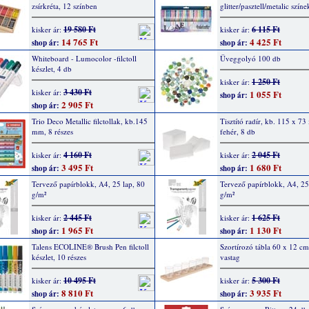
zsírkréta, 12 színben
glitter/pasztell/metalic színe
19 580 Ft
6 115 Ft
kisker ár:
kisker ár:
14 765 Ft
4 425 Ft
shop ár:
shop ár:
Whiteboard - Lumocolor -filctoll
Üveggolyó 100 db
készlet, 4 db
1 250 Ft
kisker ár:
3 430 Ft
kisker ár:
1 055 Ft
shop ár:
2 905 Ft
shop ár:
Trio Deco Metallic filctollak, kb.145
Tisztító radír, kb. 115 x 7
mm, 8 részes
fehér, 8 db
4 160 Ft
2 045 Ft
kisker ár:
kisker ár:
3 495 Ft
1 680 Ft
shop ár:
shop ár:
Tervező papírblokk, A4, 25 lap, 80
Tervező papírblokk, A4, 25
g/m²
g/m²
2 445 Ft
1 625 Ft
kisker ár:
kisker ár:
1 965 Ft
1 130 Ft
shop ár:
shop ár:
Talens ECOLINE® Brush Pen filctoll
Szortírozó tábla 60 x 12 cm
készlet, 10 részes
vastag
10 495 Ft
5 300 Ft
kisker ár:
kisker ár:
8 810 Ft
3 935 Ft
shop ár:
shop ár: