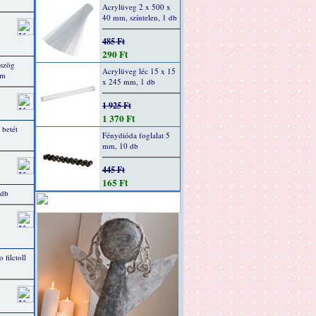
Acrylüveg 2 x 500 x
40 mm, színtelen, 1 db
485 Ft
290 Ft
mszög
Acrylüveg léc 15 x 15
mm
x 245 mm, 1 db
1 925 Ft
1 370 Ft
 betét
Fénydióda foglalat 5
mm, 10 db
445 Ft
165 Ft
 db
filctoll