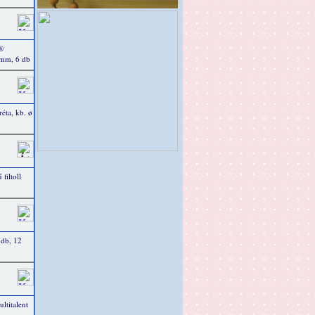
®
5 mm, 6 db
ta, kb. ø
iltoll
4 db, 12
titalent