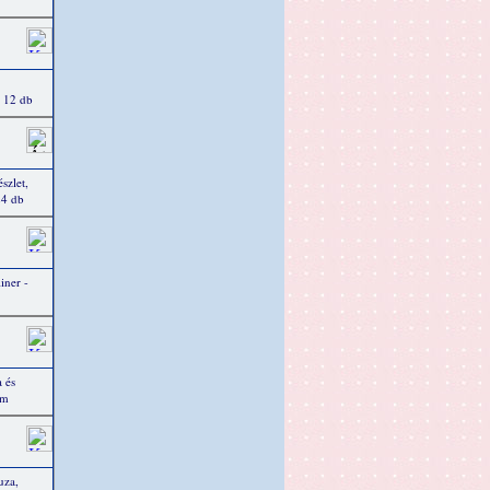
, 12 db
szlet,
24 db
iner -
 és
mm
uza,