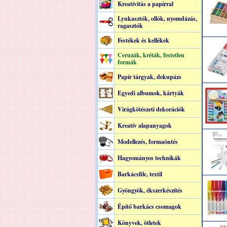
Kreatívitás a papírral
Lyukasztók, ollók, nyomdázás,
ragasztók
Festékek és kellékek
Ceruzák, kréták, festetlen
formák
Papír tárgyak, dekupázs
Egyedi albumok, kártyák
Virágkötészeti dekorációk
Kreatív alapanyagok
Modellezés, formaöntés
Hagyományos technikák
Barkácsfilc, textil
Gyöngyök, ékszerkészítés
Építő barkács csomagok
Könyvek, ötletek