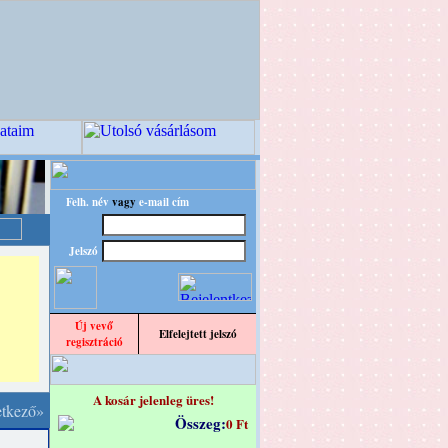
Felh. név
vagy
e-mail cím
Jelszó
Új vevő
Elfelejtett jelszó
regisztráció
A kosár jelenleg üres!
etkező»
Összeg:
0 Ft