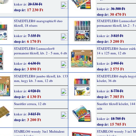
20 530 Ft
kisker ár:
36 300 Ft
kisker ár:
17 230 Ft
shop ár:
30 470 Ft
shop ár:
STAEDTLER® marsgraphic® duo
STAEDTLER® Lumucolor
filctoll, 18 részes
permanent filctoll, kb.2 - 
7 335 Ft
3 815 Ft
kisker ár:
kisker ár:
6 170 Ft
3 200 Ft
shop ár:
shop ár:
STAEDTLER® Lumucolor®
STAEDTLER® Junior zsírkré
permanent filctoll, kb. 2 - 5 mm, 6 db
14 x 125 mm, 12 db
4 630 Ft
2 995 Ft
kisker ár:
kisker ár:
3 890 Ft
2 575 Ft
shop ár:
shop ár:
STAEDTLER® jumbo filctoll, kb. 133
STAEDTLER® dupla hegyű f
mm, hegy kb. 3 mm, 12 db
készlet, 36 db
4 920 Ft
8 770 Ft
kisker ár:
kisker ár:
4 130 Ft
7 385 Ft
shop ár:
shop ár:
Staedtler ceruza, 12 db
Staedler filctoll készlet, 14
szín
3 815 Ft
kisker ár:
18 705 Ft
kisker ár:
3 200 Ft
shop ár:
15 705 Ft
shop ár:
STABILO® woody 3in1 Multitalent
STABILO® woody 3 in1 Mul
ceruza készlet
ceruza készlet