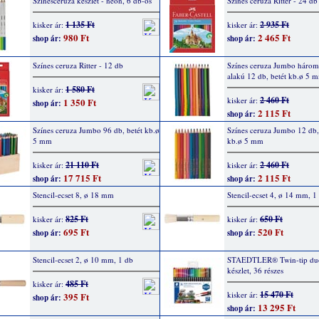
Színesceruza készlet - neon, 6 db-os
Színes ceruza Ritter - 24 db
1 135 Ft
2 935 Ft
kisker ár:
kisker ár:
980 Ft
2 465 Ft
shop ár:
shop ár:
Színes ceruza Ritter - 12 db
Színes ceruza Jumbo háro
alakú 12 db, betét kb.ø 5 
1 580 Ft
kisker ár:
2 460 Ft
kisker ár:
1 350 Ft
shop ár:
2 115 Ft
shop ár:
Színes ceruza Jumbo 96 db, betét kb.ø
Színes ceruza Jumbo 12 db,
5 mm
kb.ø 5 mm
21 110 Ft
2 460 Ft
kisker ár:
kisker ár:
17 715 Ft
2 115 Ft
shop ár:
shop ár:
Stencil-ecset 8, ø 18 mm
Stencil-ecset 4, ø 14 mm, 1
825 Ft
650 Ft
kisker ár:
kisker ár:
695 Ft
520 Ft
shop ár:
shop ár:
Stencil-ecset 2, ø 10 mm, 1 db
STAEDTLER® Twin-tip duo 
készlet, 36 részes
485 Ft
kisker ár:
15 470 Ft
kisker ár:
395 Ft
shop ár:
13 295 Ft
shop ár: