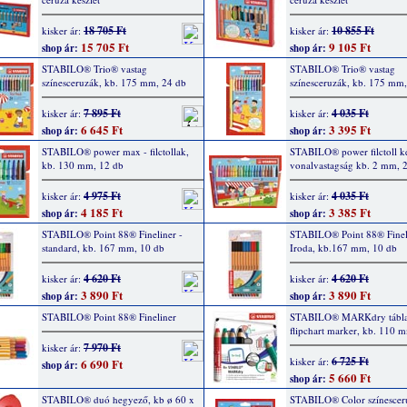
18 705 Ft
10 855 Ft
kisker ár:
kisker ár:
15 705 Ft
9 105 Ft
shop ár:
shop ár:
STABILO® Trio® vastag
STABILO® Trio® vastag
színesceruzák, kb. 175 mm, 24 db
színesceruzák, kb. 175 mm
7 895 Ft
4 035 Ft
kisker ár:
kisker ár:
6 645 Ft
3 395 Ft
shop ár:
shop ár:
STABILO® power max - filctollak,
STABILO® power filctoll ké
kb. 130 mm, 12 db
vonalvastagság kb. 2 mm, 
4 975 Ft
4 035 Ft
kisker ár:
kisker ár:
4 185 Ft
3 385 Ft
shop ár:
shop ár:
STABILO® Point 88® Fineliner -
STABILO® Point 88® Finel
standard, kb. 167 mm, 10 db
Iroda, kb.167 mm, 10 db
4 620 Ft
4 620 Ft
kisker ár:
kisker ár:
3 890 Ft
3 890 Ft
shop ár:
shop ár:
STABILO® Point 88® Fineliner
STABILO® MARKdry tábla
flipchart marker, kb. 110 
7 970 Ft
kisker ár:
6 725 Ft
kisker ár:
6 690 Ft
shop ár:
5 660 Ft
shop ár:
STABILO® duó hegyező, kb ø 60 x
STABILO® Color színescer