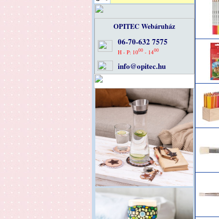
OPITEC Webáruház
06-70-632 7575
00
00
H - P: 10
- 14
info@opitec.hu