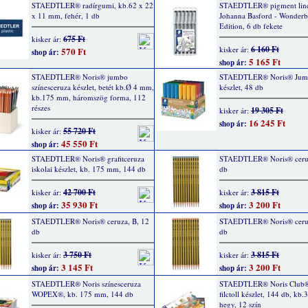
STAEDTLER® radírgumi, kb.62 x 22
STAEDTLER® pigment line
x 11 mm, fehér, 1 db
Johanna Basford - Wonderb
Edition, 6 db fekete
675 Ft
kisker ár:
6 160 Ft
kisker ár:
570 Ft
shop ár:
5 165 Ft
shop ár:
STAEDTLER® Noris® jumbo
STAEDTLER® Noris® Jumbo
színesceruza készlet, betét kb.Ø 4 mm,
készlet, 48 db
kb.175 mm, háromszög forma, 112
részes
19 305 Ft
kisker ár:
16 245 Ft
shop ár:
55 720 Ft
kisker ár:
45 550 Ft
shop ár:
STAEDTLER® Noris® grafitceruza
STAEDTLER® Noris® ceruz
iskolai készlet, kb. 175 mm, 144 db
db
42 700 Ft
3 815 Ft
kisker ár:
kisker ár:
35 930 Ft
3 200 Ft
shop ár:
shop ár:
STAEDTLER® Noris® ceruza, B, 12
STAEDTLER® Noris® ceruz
db
db
3 750 Ft
3 815 Ft
kisker ár:
kisker ár:
3 145 Ft
3 200 Ft
shop ár:
shop ár:
STAEDTLER® Noris színesceruza
STAEDTLER® Noris Club® 
WOPEX®, kb. 175 mm, 144 db
filctoll készlet, 144 db, kb
hegy, 12 szín