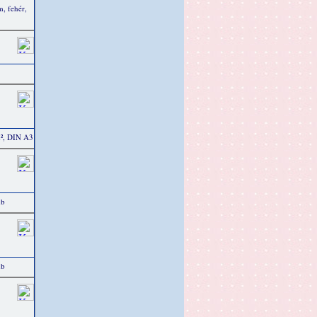
m, fehér,
m², DIN A3
db
db