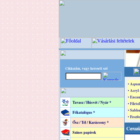
Cikkszám, vagy keresett szó
• Aquar
• Acryl
• Encau
Tavasz / Húsvét / Nyár *
• Filcto
• Sablo
Főkatalógus *
• Feszí
Ősz / Tél / Karácsony *
Ceruzák
Színes papírok