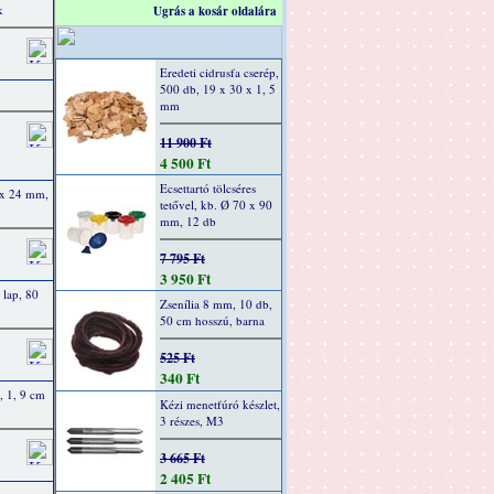
k
Ugrás a kosár oldalára
Eredeti cidrusfa cserép,
500 db, 19 x 30 x 1, 5
mm
11 900 Ft
4 500 Ft
Ecsettartó tölcséres
3 x 24 mm,
tetővel, kb. Ø 70 x 90
mm, 12 db
7 795 Ft
3 950 Ft
 lap, 80
Zsenília 8 mm, 10 db,
50 cm hosszú, barna
525 Ft
340 Ft
, 1, 9 cm
Kézi menetfúró készlet,
3 részes, M3
3 665 Ft
2 405 Ft