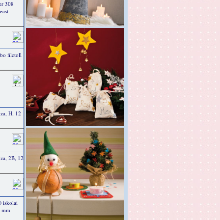
r 308
east
 filctoll
a, H, 12
a, 2B, 12
iskolai
.3 mm