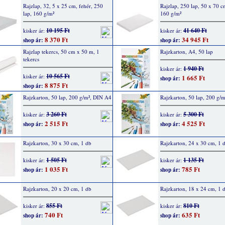
Rajzlap, 32, 5 x 25 cm, fehér, 250
Rajzlap, 250 lap, 50 x 70 c
lap, 160 g/m²
160 g/m²
10 195 Ft
41 640 Ft
kisker ár:
kisker ár:
8 370 Ft
34 945 Ft
shop ár:
shop ár:
Rajzlap tekercs, 50 cm x 50 m, 1
Rajzkarton, A4, 50 lap
tekercs
1 940 Ft
kisker ár:
10 565 Ft
kisker ár:
1 665 Ft
shop ár:
8 875 Ft
shop ár:
Rajzkarton, 50 lap, 200 g/m², DIN A4
Rajzkarton, 50 lap, 200 g/
3 260 Ft
5 300 Ft
kisker ár:
kisker ár:
2 515 Ft
4 525 Ft
shop ár:
shop ár:
Rajzkarton, 30 x 30 cm, 1 db
Rajzkarton, 24 x 30 cm, 1 
1 505 Ft
1 135 Ft
kisker ár:
kisker ár:
1 035 Ft
785 Ft
shop ár:
shop ár:
Rajzkarton, 20 x 20 cm, 1 db
Rajzkarton, 18 x 24 cm, 1 
855 Ft
810 Ft
kisker ár:
kisker ár:
740 Ft
635 Ft
shop ár:
shop ár: