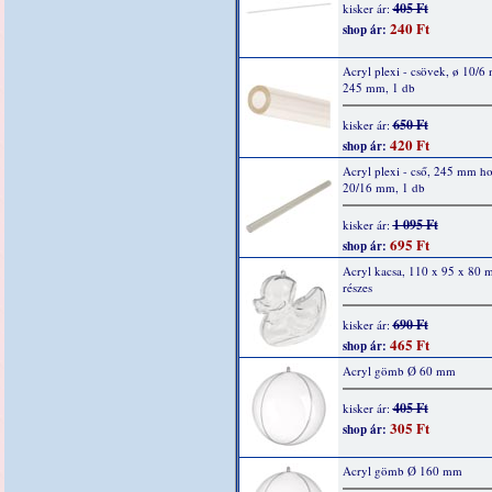
405 Ft
kisker ár:
240 Ft
shop ár:
Acryl plexi - csövek, ø 10/6
245 mm, 1 db
650 Ft
kisker ár:
420 Ft
shop ár:
Acryl plexi - cső, 245 mm ho
20/16 mm, 1 db
1 095 Ft
kisker ár:
695 Ft
shop ár:
Acryl kacsa, 110 x 95 x 80 
részes
690 Ft
kisker ár:
465 Ft
shop ár:
Acryl gömb Ø 60 mm
405 Ft
kisker ár:
305 Ft
shop ár:
Acryl gömb Ø 160 mm