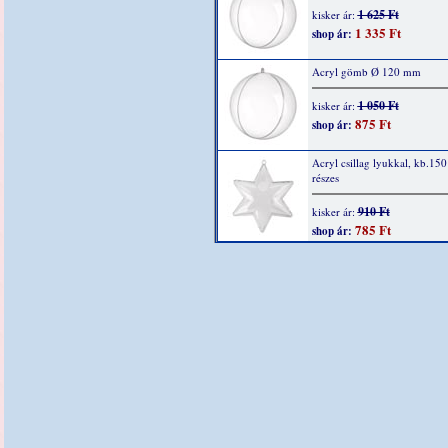
1 625 Ft
kisker ár:
1 335 Ft
shop ár:
Acryl gömb Ø 120 mm
1 050 Ft
kisker ár:
875 Ft
shop ár:
Acryl csillag lyukkal, kb.15
részes
910 Ft
kisker ár:
785 Ft
shop ár: