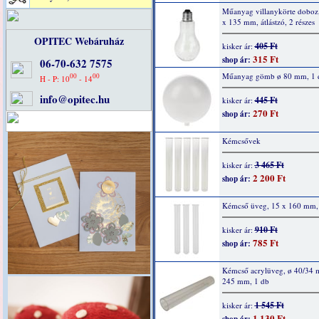
Műanyag villanykörte doboz
x 135 mm, átlástzó, 2 részes
OPITEC Webáruház
405 Ft
kisker ár:
315 Ft
shop ár:
06-70-632 7575
Műanyag gömb ø 80 mm, 1 
00
00
H - P: 10
- 14
info@opitec.hu
445 Ft
kisker ár:
270 Ft
shop ár:
Kémcsővek
3 465 Ft
kisker ár:
2 200 Ft
shop ár:
Kémcső üveg, 15 x 160 mm,
910 Ft
kisker ár:
785 Ft
shop ár:
Kémcső acrylüveg, ø 40/34 
245 mm, 1 db
1 545 Ft
kisker ár:
1 130 Ft