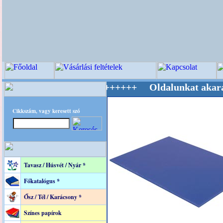
lág Mestere! +++++++ Oldalunkat akarattal tar
Cikkszám, vagy keresett szó
Tavasz / Húsvét / Nyár *
Főkatalógus *
Ősz / Tél / Karácsony *
Színes papírok