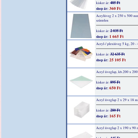
485 Ft
kisker ár:
360 Ft
shop ár:
Acrylüveg 2 x 250 x 500 m
színtelen
2 035 Ft
kisker ár:
1 665 Ft
shop ár:
Acryl-/ plexiüveg 5 kg, 20 -
32 635 Ft
kisker ár:
25 105 Ft
shop ár:
Acryl üveglap, kb.200 x 20
895 Ft
kisker ár:
650 Ft
shop ár:
Acryl üveglap 2 x 29 x 18 m
280 Ft
kisker ár:
165 Ft
shop ár:
Acryl üveglap 2 x 190 x 90