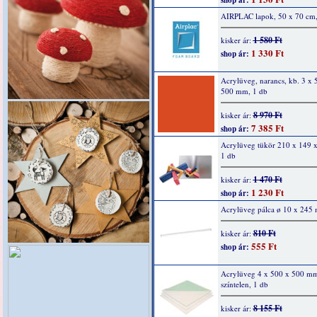
shop ár:
AIRPLAC lapok, 50 x 70 cm
1 580 Ft
kisker ár:
1 330 Ft
shop ár:
Acrylüveg, narancs, kb. 3 x 
500 mm, 1 db
8 970 Ft
kisker ár:
7 385 Ft
shop ár:
Acrylüveg tükör 210 x 149 
1 db
1 470 Ft
kisker ár:
1 230 Ft
shop ár:
Acrylüveg pálca ø 10 x 245
810 Ft
kisker ár:
555 Ft
shop ár:
Acrylüveg 4 x 500 x 500 m
színtelen, 1 db
8 155 Ft
kisker ár: