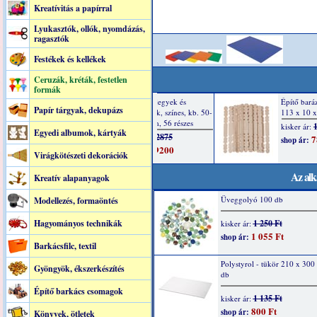
Kreatívitás a papírral
Lyukasztók, ollók, nyomdázás,
ragasztók
Festékek és kellékek
Ceruzák, kréták, festetlen
formák
Papír tárgyak, dekupázs
Egyedi albumok, kártyák
Virágkötészeti dekorációk
Az alk
Kreatív alapanyagok
Üveggolyó 100 db
Modellezés, formaöntés
Hagyományos technikák
1 250 Ft
kisker ár:
1 055 Ft
shop ár:
Barkácsfilc, textil
Polystyrol - tükör 210 x 30
Gyöngyök, ékszerkészítés
db
Építő barkács csomagok
1 135 Ft
kisker ár:
800 Ft
shop ár:
Könyvek, ötletek