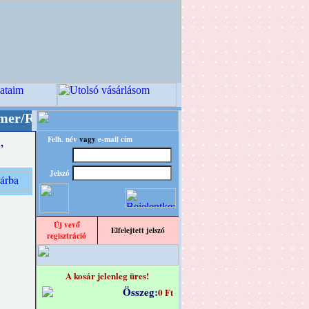
TRO" designba!
+++++++ OPITEC - A Kreatív Vil
Felh. név
vagy
e-mail cím
,
Jelszó
Új vevő
Elfelejtett jelszó
regisztráció
A kosár jelenleg üres!
Összeg:
0 Ft