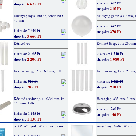
405 Ft
kisker ár:
6 675 Ft
shop ár:
315 Ft
shop ár:
Műanyag tojás, 100 db, fehér, 60 x
Műanyag gömb ø 80 mm, 1
45 mm
445 Ft
kisker ár:
7 340 Ft
kisker ár:
270 Ft
shop ár:
5 660 Ft
shop ár:
Kémcsővek
Kémcső üveg, 20 x 200 mm
3 465 Ft
1 710 Ft
kisker ár:
kisker ár:
2 200 Ft
1 080 Ft
shop ár:
shop ár:
Kémcső üveg, 15 x 160 mm, 3 db
Kémcső üveg, 12 x 75 mm,
910 Ft
1 425 Ft
kisker ár:
kisker ár:
785 Ft
910 Ft
shop ár:
shop ár:
Kémcső acrylüveg, ø 40/34 mm, kb.
Haranglap, ø35 mm, 3 mm f
245 mm, 1 db
240 Ft
kisker ár:
1 545 Ft
kisker ár:
140 Ft
shop ár:
1 130 Ft
shop ár:
AIRPLAC lapok, 50 x 70 cm, 5 mm
Acrylüveg, öntött, 70 x 70
db