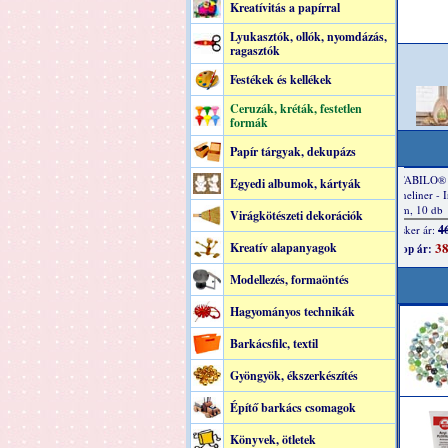
Kreatívitás a papírral
Lyukasztók, ollók, nyomdázás,
ragasztók
Festékek és kellékek
Ceruzák, kréták, festetlen
formák
Papír tárgyak, dekupázs
Egyedi albumok, kártyák
Virágkötészeti dekorációk
Kreatív alapanyagok
Modellezés, formaöntés
Hagyományos technikák
Barkácsfilc, textil
Gyöngyök, ékszerkészítés
Építő barkács csomagok
Könyvek, ötletek