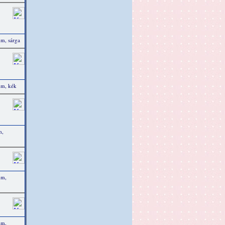
m, sárga
mm, kék
m,
mm,
mm,