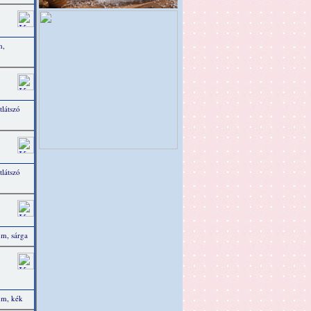
m,
látszó
látszó
m, sárga
mm, kék