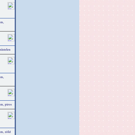
mm,
zíntelen
mm,
m, piros
m, zöld