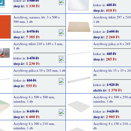
1 580 Ft
kisker ár:
605 Ft
kisker ár:
1 330 Ft
shop ár:
410 Ft
shop ár:
Acrylüveg, narancs, kb. 3 x 500 x
Acrylüveg tükör 297 x 21
500 mm, 1 db
1 db
8 970 Ft
2 695 Ft
kisker ár:
kisker ár:
7 385 Ft
2 260 Ft
shop ár:
shop ár:
Acrylüveg tükör 210 x 149 x 3 mm,
Acrylüveg pálca, ø 6 x 24
1 db
445 Ft
kisker ár:
1 470 Ft
kisker ár:
285 Ft
shop ár:
1 230 Ft
shop ár:
Acrylüveg pálca ø 10 x 245 mm, 1 db
Acrylüveg léc 15 x 15 x 2
db
810 Ft
kisker ár:
1 925 Ft
kisker ár:
555 Ft
shop ár:
1 370 Ft
akciós ár:
Acrylüveg 4 x 500 x 500 mm,
Acrylüveg 4 x 500 x 250 
színtelen, 1 db
színtelen, 1 db
8 155 Ft
3 625 Ft
kisker ár:
kisker ár:
6 400 Ft
2 905 Ft
shop ár:
shop ár:
Acrylüveg 4 x 300 x 210 mm,
Acrylüveg 4 x 150 x 210, sz
színtelen, 1 db
db