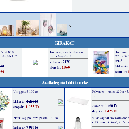
KIRAKAT
Az alkategória többi terméke
Üveggolyó 100 db
Polystyrol - tükör 250 x 4
db
1 250 Ft
kisker ár:
1 660 Ft
kisker ár:
1 055 Ft
shop ár:
1 425 Ft
shop ár:
Plexiüveg polírozó paszta, 150 ml
Műanyag villanykörte dobo
x 135 mm, átlástzó, 2 része
7 950 Ft
kisker ár: