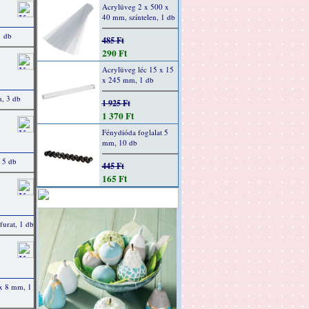
Acrylüveg 2 x 500 x
40 mm, színtelen, 1 db
 db
485 Ft
290 Ft
Acrylüveg léc 15 x 15
x 245 mm, 1 db
, 3 db
1 925 Ft
1 370 Ft
Fénydióda foglalat 5
mm, 10 db
 5 db
445 Ft
165 Ft
urat, 1 db
 x 8 mm, 1