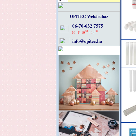
OPITEC Webáruház
06-70-632 7575
00
00
H - P: 10
- 14
info@opitec.hu