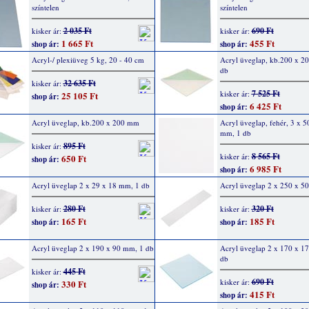
színtelen
színtelen
2 035 Ft
690 Ft
kisker ár:
kisker ár:
1 665 Ft
455 Ft
shop ár:
shop ár:
Acryl-/ plexiüveg 5 kg, 20 - 40 cm
Acryl üveglap, kb.200 x 2
db
32 635 Ft
kisker ár:
7 525 Ft
kisker ár:
25 105 Ft
shop ár:
6 425 Ft
shop ár:
Acryl üveglap, kb.200 x 200 mm
Acryl üveglap, fehér, 3 x 
mm, 1 db
895 Ft
kisker ár:
8 565 Ft
kisker ár:
650 Ft
shop ár:
6 985 Ft
shop ár:
Acryl üveglap 2 x 29 x 18 mm, 1 db
Acryl üveglap 2 x 250 x 5
280 Ft
320 Ft
kisker ár:
kisker ár:
165 Ft
185 Ft
shop ár:
shop ár:
Acryl üveglap 2 x 190 x 90 mm, 1 db
Acryl üveglap 2 x 170 x 1
db
445 Ft
kisker ár:
690 Ft
kisker ár:
330 Ft
shop ár:
415 Ft
shop ár: