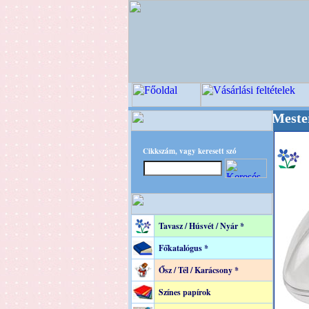
++++ OPITEC - A Kreatív Világ Mestere! +++++
Cikkszám, vagy keresett szó
Tavasz / Húsvét / Nyár *
Főkatalógus *
Ősz / Tél / Karácsony *
Színes papírok