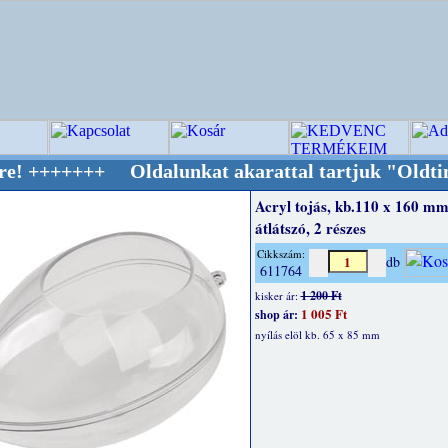
++ Oldalunkat akarattal tartjuk "Oldtimer/RE
Acryl tojás, kb.110 x 160 mm
átlátszó, 2 részes
Cikkszám:
db
611764
1 200 Ft
kisker ár:
1 005 Ft
shop ár:
nyílás elöl kb. 65 x 85 mm