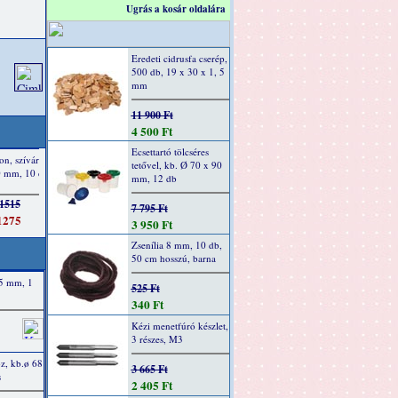
Ugrás a kosár oldalára
Eredeti cidrusfa cserép,
500 db, 19 x 30 x 1, 5
mm
11 900 Ft
4 500 Ft
Ecsettartó tölcséres
tetővel, kb. Ø 70 x 90
mm, 12 db
7 795 Ft
3 950 Ft
Zsenília 8 mm, 10 db,
50 cm hosszú, barna
35 mm, 1
525 Ft
340 Ft
Kézi menetfúró készlet,
3 részes, M3
z, kb.ø 68
3 665 Ft
s
2 405 Ft