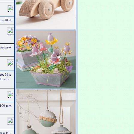
ros, 10 db
sestartó
kb. 56 x
, 11 mm
x 100 mm,
b.ø 10 -