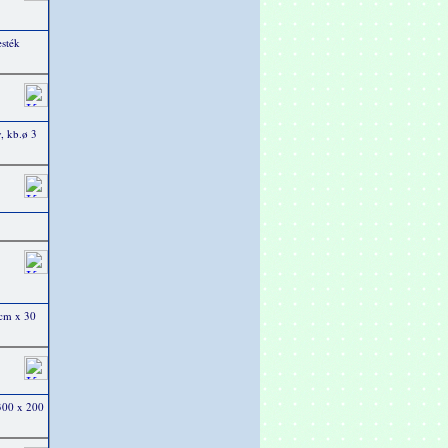
esték
, kb.ø 3
 cm x 30
 300 x 200