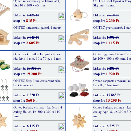
Opitec mécsesmelegítő lábosalátét,
OPITEC LED Éjszakai Fény
kb.240 x 200 x 65 mm
Skyline, 1 darab
1 425 Ft
2 610 Ft
kisker ár:
kisker ár:
815 Ft
2 230 Ft
shop ár:
shop ár:
OPITEC karácsonyi jászol, 1 darab
OPITEC gyertyatartó, 1 da
3 045 Ft
1 305 Ft
kisker ár:
kisker ár:
2 605 Ft
1 115 Ft
shop ár:
shop ár:
Opitec elektronikai lot, puha ón és
Opitec egyen-/váltakozó ár
réz, kb.ø 1 mm, 10 x 70 g, ø 1 mm
kb.100 x 100 x 60 mm, 1 
28 355 Ft
2 285 Ft
kisker ár:
kisker ár:
19 200 Ft
1 920 Ft
shop ár:
shop ár:
OPITEC Easy-Line csavaremberke,
Opitec csoportos mozaik kés
barkácskészlet
katicák, 6 bogárnak
1 220 Ft
17 865 Ft
kisker ár:
kisker ár:
860 Ft
13 295 Ft
shop ár:
shop ár:
Opitec barkásc csomag - karácsonyi
Opitec barkásc csomag - ka
csillag Helios, kb.300 x 300 x 110
csillag Apolló, kb.300 x 3
mm
mm
6 115 Ft
6 525 Ft
kisker ár:
kisker ár: