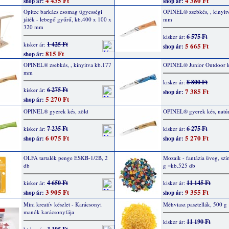
4 435 Ft
4 380 Ft
shop ár:
shop ár:
Opitec barkács csomag ügyességi
OPINEL® zsebkés, , kinyit
játék - lebegő gyűrű, kb.400 x 100 x
mm
320 mm
6 575 Ft
kisker ár:
1 425 Ft
kisker ár:
5 665 Ft
shop ár:
815 Ft
shop ár:
OPINEL® zsebkés, , kinyitva kb.177
OPINEL® Junior Outdoor k
mm
8 800 Ft
kisker ár:
6 275 Ft
kisker ár:
7 385 Ft
shop ár:
5 270 Ft
shop ár:
OPINEL® gyerek kés, zöld
OPINEL® gyerek kés, natú
7 235 Ft
6 275 Ft
kisker ár:
kisker ár:
6 075 Ft
5 270 Ft
shop ár:
shop ár:
OLFA tartalék penge ESKB-1/2B, 2
Mozaik - fantázia üveg, szí
db
g =kb.525 db
4 650 Ft
11 145 Ft
kisker ár:
kisker ár:
3 905 Ft
9 355 Ft
shop ár:
shop ár:
Mini kreatív készlet - Karácsonyi
Méhviasz pasztellák, 500 g
manók karácsonyfája
11 190 Ft
kisker ár: