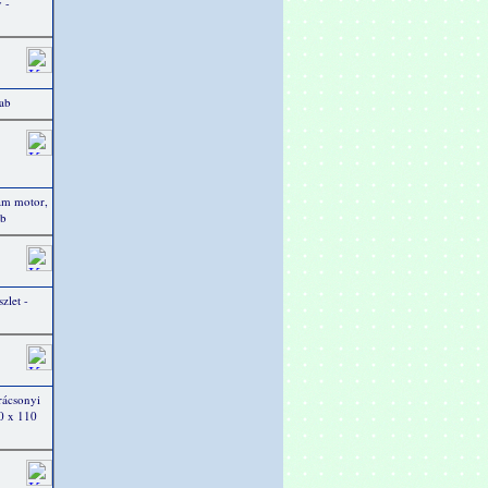
 -
rab
am motor,
db
zlet -
rácsonyi
00 x 110