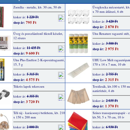
Zsenília - metalic, kb. 30 cm, 50 db
Üvegkocka mécsestartó, kb
x 70 mm átlátszó, 6 db
1 220 Ft
kisker ár:
3 420 Ft
kisker ár:
795 Ft
shop ár:
2 870 Ft
shop ár:
Üveg és porcelánfestő filctoll készlet,
Uhu Renature ragasztó stift,
12 részes
3 500 Ft
kisker ár:
11 435 Ft
kisker ár:
2 975 Ft
shop ár:
9 600 Ft
shop ár:
Uhu Plus Endfest 2-K-epoxidragasztó,
UHU Low Melt ragasztópatr
15, 5 g
170 x 14 x 7 mm, 10 db
5 315 Ft
2 755 Ft
kisker ár:
kisker ár:
4 575 Ft
2 315 Ft
shop ár:
shop ár:
Tükrös lapok tekercsen
Textilzsák, kb.100 x 150 
natúrfehér, 4 db
4 355 Ft
kisker ár:
2 035 Ft
kisker ár:
3 720 Ft
shop ár:
1 370 Ft
shop ár:
Téli táj - karácsonyi betlehem, kb. 210
Színes transzparenspapír - e
x 150 x 200 mm
kb.50, 5 x 70 cm, 10 ív
2 000 Ft
6 930 Ft
kisker ár:
kisker ár: