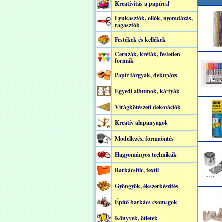
Kreatívitás a papírral
Lyukasztók, ollók, nyomdázás,
ragasztók
Festékek és kellékek
Ceruzák, kréták, festetlen
formák
Papír tárgyak, dekupázs
Egyedi albumok, kártyák
Virágkötészeti dekorációk
Kreatív alapanyagok
Modellezés, formaöntés
Hagyományos technikák
Barkácsfilc, textil
Gyöngyök, ékszerkészítés
Építő barkács csomagok
Könyvek, ötletek