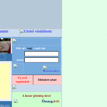
Felh. név
vagy
e-mail cím
Jelszó
Új vevő
Elfelejtett jelszó
regisztráció
A kosár jelenleg üres!
Összeg:
0 Ft
etkező»