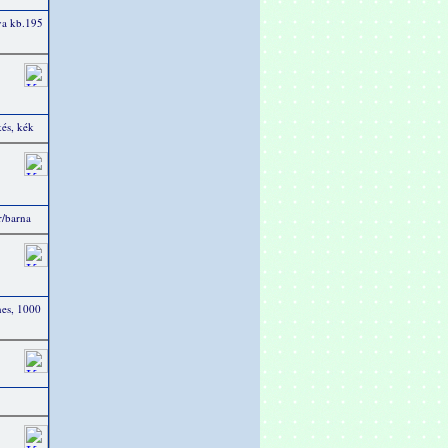
va kb.195
és, kék
r/barna
nes, 1000