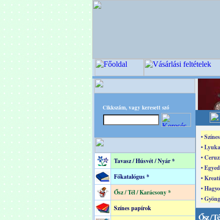
Cikkszám, vagy keresett szó
• Színe
• Lyuka
• Ceruz
Tavasz / Húsvét / Nyár *
• Egyed
Főkatalógus *
• Kreat
• Hagyo
Ősz / Tél / Karácsony *
• Gyöng
Színes papírok
Ősz / Té