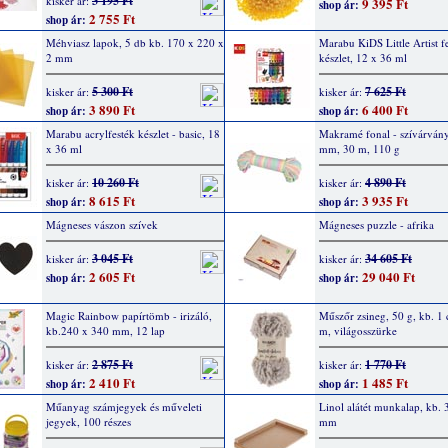
3 195 Ft
kisker ár:
9 395 Ft
shop ár:
2 755 Ft
shop ár:
Méhviasz lapok, 5 db kb. 170 x 220 x
Marabu KiDS Little Artist f
2 mm
készlet, 12 x 36 ml
5 300 Ft
7 625 Ft
kisker ár:
kisker ár:
3 890 Ft
6 400 Ft
shop ár:
shop ár:
Marabu acrylfesték készlet - basic, 18
Makramé fonal - szívárvány
x 36 ml
mm, 30 m, 110 g
10 260 Ft
4 890 Ft
kisker ár:
kisker ár:
8 615 Ft
3 935 Ft
shop ár:
shop ár:
Mágneses vászon szívek
Mágneses puzzle - afrika
3 045 Ft
34 605 Ft
kisker ár:
kisker ár:
2 605 Ft
29 040 Ft
shop ár:
shop ár:
Magic Rainbow papírtömb - irizáló,
Műszőr zsineg, 50 g, kb. 1
kb.240 x 340 mm, 12 lap
m, világosszürke
2 875 Ft
1 770 Ft
kisker ár:
kisker ár:
2 410 Ft
1 485 Ft
shop ár:
shop ár:
Műanyag számjegyek és műveleti
Linol alátét munkalap, kb.
jegyek, 100 részes
mm