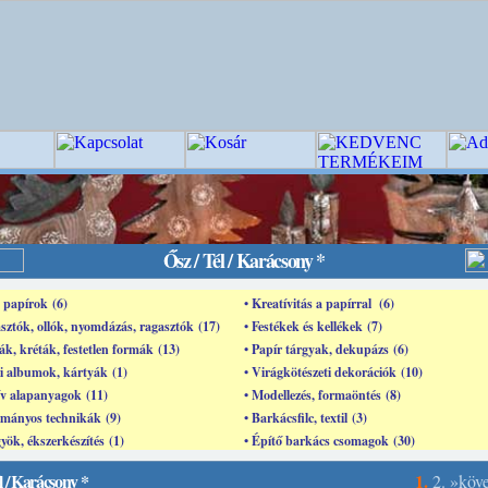
Ősz / Tél / Karácsony *
s papírok (6)
• Kreatívitás a papírral (6)
sztók, ollók, nyomdázás, ragasztók (17)
• Festékek és kellékek (7)
ák, kréták, festetlen formák (13)
• Papír tárgyak, dekupázs (6)
i albumok, kártyák (1)
• Virágkötészeti dekorációk (10)
ív alapanyagok (11)
• Modellezés, formaöntés (8)
mányos technikák (9)
• Barkácsfilc, textil (3)
yök, ékszerkészítés (1)
• Építő barkács csomagok (30)
l / Karácsony *
1.
2.
»köv