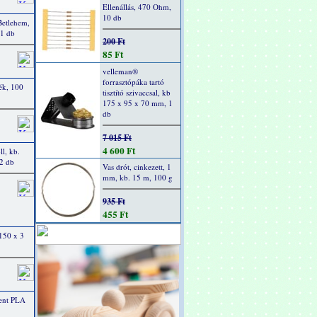
Ellenállás, 470 Ohm,
10 db
Betlehem,
 1 db
200 Ft
85 Ft
velleman®
forrasztópáka tartó
kék, 100
tisztító szivaccsal, kb
175 x 95 x 70 mm, 1
db
7 015 Ft
4 600 Ft
l, kb.
2 db
Vas drót, cinkezett, 1
mm, kb. 15 m, 100 g
935 Ft
455 Ft
 150 x 3
ent PLA