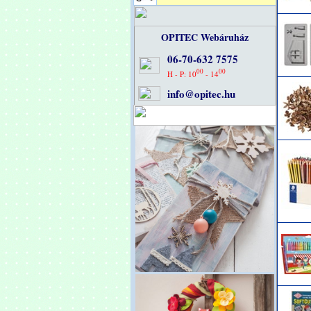
OPITEC Webáruház
06-70-632 7575
00
00
H - P: 10
- 14
info@opitec.hu