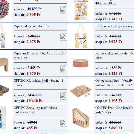
40 mms, 30 db
10 890 Ft
kisker ár:
1 425 Ft
kisker ár:
9 305 Ft
shop ár:
1 145 Ft
shop ár:
Papírtasakok, irizáló ezüst
Papírtasakok, fényes arany
3 480 Ft
3 480 Ft
kisker ár:
kisker ár:
2 975 Ft
2 975 Ft
shop ár:
shop ár:
Paper art ló, natúr, kb.245 x 50 x 245
Pamut szalag, rózsaszín, k
mm, 1 db
10 m
2 445 Ft
1 830 Ft
kisker ár:
kisker ár:
1 570 Ft
1 425 Ft
shop ár:
shop ár:
OPITEC XL szúrkálótoll készlet, 41
Opitec társasjáték - Veszély
részes
sarkon, kb.300 x 210 x 4
24 475 Ft
1 425 Ft
kisker ár:
kisker ár:
19 640 Ft
1 105 Ft
shop ár:
shop ár:
OPITEC Recycling festő rakéta
OPITEC Profi-Line lépcsős
barkács csomag
golyópálya
810 Ft
4 630 Ft
kisker ár:
kisker ár:
485 Ft
3 890 Ft
shop ár:
shop ár: