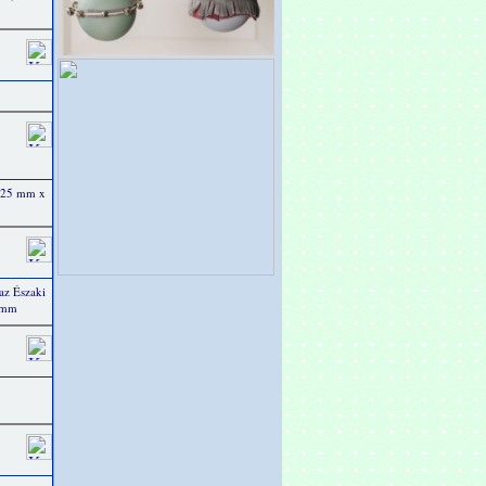
b.25 mm x
 az Északi
5 mm