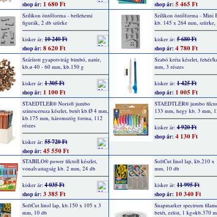
1 680 Ft
5 465 Ft
shop ár:
shop ár:
Szilikon öntőforma - betlehemi
Szilikon öntőforma - Mini 
figurák, 2 db szürke
kb. 145 x 264 mm, szürke,
10 240 Ft
5 680 Ft
kisker ár:
kisker ár:
8 620 Ft
4 780 Ft
shop ár:
shop ár:
Szárított gyapotvirág bimbó, natúr,
Szabó kréta készlet, fehér/
kb.ø 40 - 60 mm, kb.150 g
mm, 3 részes
1 305 Ft
1 425 Ft
kisker ár:
kisker ár:
1 100 Ft
1 005 Ft
shop ár:
shop ár:
STAEDTLER® Noris® jumbo
STAEDTLER® jumbo filctol
színesceruza készlet, betét kb.Ø 4 mm,
133 mm, hegy kb. 3 mm, 1
kb.175 mm, háromszög forma, 112
részes
4 920 Ft
kisker ár:
4 130 Ft
shop ár:
55 720 Ft
kisker ár:
45 550 Ft
shop ár:
STABILO® power filctoll készlet,
SoftCut linol lap, kb.210 x
vonalvastagság kb. 2 mm, 24 db
mm, 10 db
4 035 Ft
11 995 Ft
kisker ár:
kisker ár:
3 385 Ft
10 340 Ft
shop ár:
shop ár:
SoftCut linol lap, kb.150 x 105 x 3
Snapmarker spectrum filam
mm, 10 db
betét, ezüst, 1 kg=kb.370 m