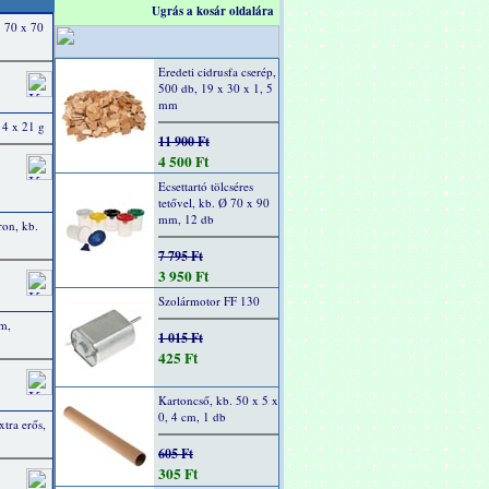
Ugrás a kosár oldalára
. 70 x 70
Eredeti cidrusfa cserép,
500 db, 19 x 30 x 1, 5
mm
 4 x 21 g
11 900 Ft
4 500 Ft
Ecsettartó tölcséres
tetővel, kb. Ø 70 x 90
mm, 12 db
on, kb.
7 795 Ft
3 950 Ft
Szolármotor FF 130
mm,
1 015 Ft
425 Ft
Kartoncső, kb. 50 x 5 x
0, 4 cm, 1 db
xtra erős,
605 Ft
305 Ft