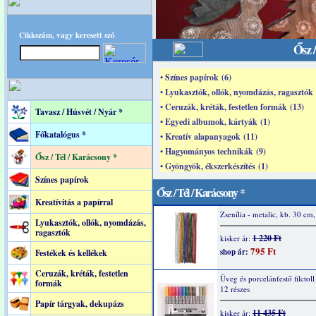
Cikkszám, vagy keresett szó
Ősz 
• Színes papírok (6)
• Lyukasztók, ollók, nyomdázás, ragasztók 
• Ceruzák, kréták, festetlen formák (13)
Tavasz / Húsvét / Nyár *
• Egyedi albumok, kártyák (1)
Főkatalógus *
• Kreatív alapanyagok (11)
• Hagyományos technikák (9)
Ősz / Tél / Karácsony *
• Gyöngyök, ékszerkészítés (1)
Színes papírok
Ősz / Tél / Karácsony *
Kreatívitás a papírral
Zsenília - metalic, kb. 30 cm
Lyukasztók, ollók, nyomdázás,
ragasztók
1 220 Ft
kisker ár:
795 Ft
shop ár:
Festékek és kellékek
Ceruzák, kréták, festetlen
Üveg és porcelánfestő filctoll 
formák
12 részes
Papír tárgyak, dekupázs
11 435 Ft
kisker ár: