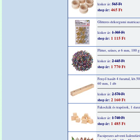
565 Ft
kisker ár:
465 Ft
shop ár:
Glitteres dekorgumi matricacs
1 305 Ft
kisker ár:
1 115 Ft
shop ár:
Flitter, színes, ø 6 mm, 100 g
2 445 Ft
kisker ár:
1 770 Ft
shop ár:
Fenyő hasáb 4 furattal, kb.5
60 mm, 1 db
2 570 Ft
kisker ár:
2 160 Ft
shop ár:
Fakockák és trapézok, 1 dar
1 740 Ft
kisker ár:
1 485 Ft
shop ár:
Facsipeszes adventi kalendár