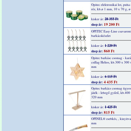
Opitec elektronikai lot, puha
réz, kb.ø 1 mm, 10 x 70 g, 
28 355 Ft
kisker ár:
19 200 Ft
shop ár:
OPITEC Easy-Line csavarem
barkácskészlet
1 220 Ft
kisker ár:
860 Ft
shop ár:
Opitec barkásc csomag - kar
csillag Helios, kb.300 x 300
mm
6 115 Ft
kisker ár:
4 435 Ft
shop ár:
Opitec barkács csomag ügyes
játék - lebegő gyűrű, kb.400
320 mm
1 425 Ft
kisker ár:
815 Ft
shop ár:
OPINEL® zsebkés, , kinyitv
mm