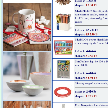
1 305 Ft
kisker ár:
1 100 Ft
shop ár:
STAEDTLER® Noris® jumb
színesceruza készlet, betét k
kb.175 mm, háromszög form
részes
55 720 Ft
kisker ár:
45 550 Ft
shop ár:
STABILO® power filctoll kész
vonalvastagság kb. 2 mm, 24
4 035 Ft
kisker ár:
3 385 Ft
shop ár:
SoftCut linol lap, kb.150 x 1
mm, 10 db
6 610 Ft
kisker ár:
5 660 Ft
shop ár:
Sárkány eregető nylonzsinór
2 050 Ft
kisker ár:
1 725 Ft
shop ár:
Rico Design® fa karcoló esz