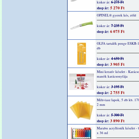
6 275 Ft
kisker ár:
5 270 Ft
shop ár:
OPINEL® gyerek kés, zöld
7 235 Ft
kisker ár:
6 075 Ft
shop ár:
OLFA tartalék penge ESKB-1
db
4 650 Ft
kisker ár:
3 905 Ft
shop ár:
Mini kreatív készlet - Karács
manók karácsonyfája
3 195 Ft
kisker ár:
2 755 Ft
shop ár:
Méhviasz lapok, 5 db kb. 17
2 mm
5 300 Ft
kisker ár:
3 890 Ft
shop ár:
Marabu acrylfesték készlet - 
x 36 ml