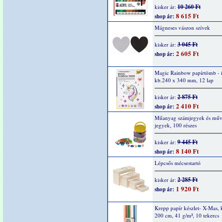
10 260 Ft
kisker ár:
8 615 Ft
shop ár:
Mágneses vászon szívek
3 045 Ft
kisker ár:
2 605 Ft
shop ár:
Magic Rainbow papírtömb - i
kb.240 x 340 mm, 12 lap
2 875 Ft
kisker ár:
2 410 Ft
shop ár:
Műanyag számjegyek és műve
jegyek, 100 részes
9 445 Ft
kisker ár:
8 140 Ft
shop ár:
Lépcsős mécsestartó
2 285 Ft
kisker ár:
1 920 Ft
shop ár:
Krepp papír készlet- X-Mas, 
200 cm, 41 g/m², 10 tekercs