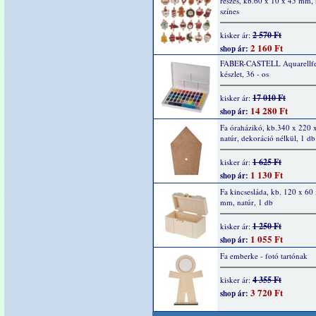
részes, kb.60 x 10 x 45 mm, 
színes
2 570 Ft
kisker ár:
2 160 Ft
shop ár:
FABER-CASTELL Aquarellfe
készlet, 36 - os
17 010 Ft
kisker ár:
14 280 Ft
shop ár:
Fa óraházikó, kb.340 x 220 
natúr, dekoráció nélkül, 1 db
1 625 Ft
kisker ár:
1 130 Ft
shop ár:
Fa kincsesláda, kb. 120 x 60
mm, natúr, 1 db
1 250 Ft
kisker ár:
1 055 Ft
shop ár:
Fa emberke - fotó tartónak
4 355 Ft
kisker ár:
3 720 Ft
shop ár: