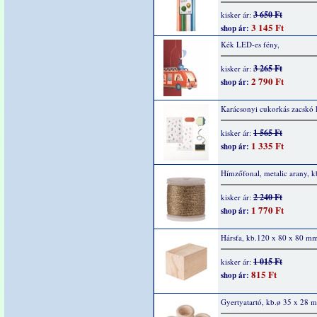
3 650 Ft
kisker ár:
3 145 Ft
shop ár:
Kék LED-es fény,
3 265 Ft
kisker ár:
2 790 Ft
shop ár:
Karácsonyi cukorkás zacskó k
1 565 Ft
kisker ár:
1 335 Ft
shop ár:
Hímzőfonal, metalic arany, 
2 240 Ft
kisker ár:
1 770 Ft
shop ár:
Hársfa, kb.120 x 80 x 80 mm
1 015 Ft
kisker ár:
815 Ft
shop ár:
Gyertyatartó, kb.ø 35 x 28 