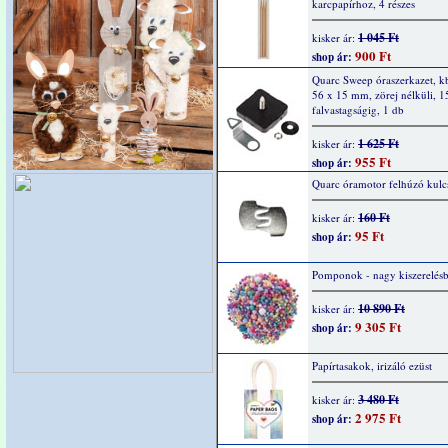
karcpapírhoz, 4 részes
1 045 Ft
kisker ár:
900 Ft
shop ár:
Quarc Sweep óraszerkazet, k
56 x 15 mm, zörej nélküli, 
falvastagságig, 1 db
1 625 Ft
kisker ár:
955 Ft
shop ár:
Quarc óramotor felhúzó kulc
160 Ft
kisker ár:
95 Ft
shop ár:
Pomponok - nagy kiszerelés
10 890 Ft
kisker ár:
9 305 Ft
shop ár:
Papírtasakok, irizáló ezüst
3 480 Ft
kisker ár:
2 975 Ft
shop ár: