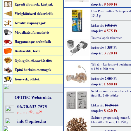
9 600 Ft
Egyedi albumok, kártyák
shop ár:
Uhu Plus Endfest 2-K-epoxid
Virágkötészeti dekorációk
15, 5 g
Kreatív alapanyagok
5 315 Ft
kisker ár:
4 575 Ft
shop ár:
Modellezés, formaöntés
Tükrös lapok tekercsen
Hagyományos technikák
4 355 Ft
kisker ár:
Barkácsfilc, textil
3 720 Ft
shop ár:
Gyöngyök, ékszerkészítés
Téli táj - karácsonyi betlehe
x 150 x 200 mm
Építő barkács csomagok
2 000 Ft
kisker ár:
Könyvek, ötletek
1 680 Ft
shop ár:
Szilikon öntőforma - betlehe
figurák, 2 db szürke
OPITEC Webáruház
10 240 Ft
kisker ár:
06-70-632 7575
8 620 Ft
shop ár:
00
00
H - P: 10
- 14
Szárított gyapotvirág bimbó, 
info@opitec.hu
kb.ø 40 - 60 mm, kb.150 g