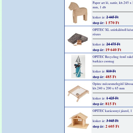
Paper art ló, natúr, kb.245 x
mm, 1 db
2 445 Ft
kisker ár:
1 570 Ft
shop ár:
OPITEC XL szúrkálótoll kész
részes
24 475 Ft
kisker ár:
19 640 Ft
shop ár:
OPITEC Recycling festő raké
barkács csomag
810 Ft
kisker ár:
485 Ft
shop ár:
Opitec mécsesmelegítő lábosal
kb.240 x 200 x 65 mm
1 425 Ft
kisker ár:
815 Ft
shop ár:
OPITEC karácsonyi jászol, 1
3 045 Ft
kisker ár:
2 605 Ft
shop ár: