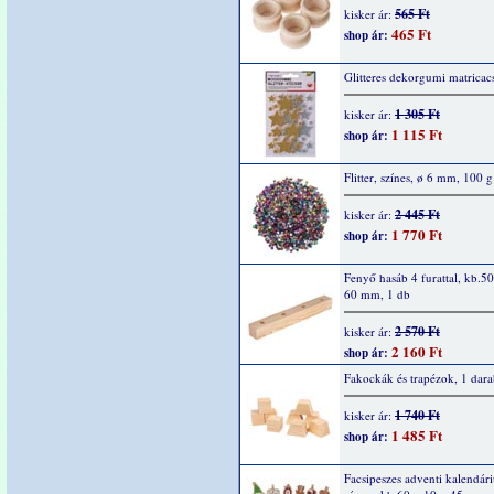
565 Ft
kisker ár:
465 Ft
shop ár:
Glitteres dekorgumi matricacs
1 305 Ft
kisker ár:
1 115 Ft
shop ár:
Flitter, színes, ø 6 mm, 100 g
2 445 Ft
kisker ár:
1 770 Ft
shop ár:
Fenyő hasáb 4 furattal, kb.5
60 mm, 1 db
2 570 Ft
kisker ár:
2 160 Ft
shop ár:
Fakockák és trapézok, 1 dar
1 740 Ft
kisker ár:
1 485 Ft
shop ár:
Facsipeszes adventi kalendár