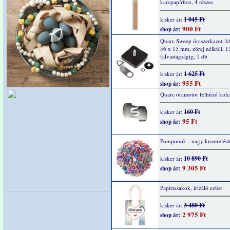
karcpapírhoz, 4 részes
1 045 Ft
kisker ár:
900 Ft
shop ár:
Quarc Sweep óraszerkazet, k
56 x 15 mm, zörej nélküli, 
falvastagságig, 1 db
1 625 Ft
kisker ár:
955 Ft
shop ár:
Quarc óramotor felhúzó kulc
160 Ft
kisker ár:
95 Ft
shop ár:
Pomponok - nagy kiszerelés
10 890 Ft
kisker ár:
9 305 Ft
shop ár:
Papírtasakok, irizáló ezüst
3 480 Ft
kisker ár:
2 975 Ft
shop ár: