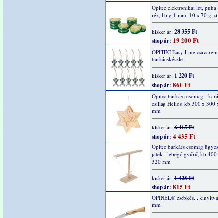
Opitec elektronikai lot, puha
réz, kb.ø 1 mm, 10 x 70 g, 
28 355 Ft
kisker ár:
19 200 Ft
shop ár:
OPITEC Easy-Line csavarem
barkácskészlet
1 220 Ft
kisker ár:
860 Ft
shop ár:
Opitec barkásc csomag - kar
csillag Helios, kb.300 x 300
mm
6 115 Ft
kisker ár:
4 435 Ft
shop ár:
Opitec barkács csomag ügyes
játék - lebegő gyűrű, kb.400
320 mm
1 425 Ft
kisker ár:
815 Ft
shop ár:
OPINEL® zsebkés, , kinyitv
mm