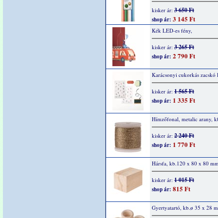
3 650 Ft
kisker ár:
3 145 Ft
shop ár:
Kék LED-es fény,
3 265 Ft
kisker ár:
2 790 Ft
shop ár:
Karácsonyi cukorkás zacskó k
1 565 Ft
kisker ár:
1 335 Ft
shop ár:
Hímzőfonal, metalic arany, 
2 240 Ft
kisker ár:
1 770 Ft
shop ár:
Hársfa, kb.120 x 80 x 80 mm
1 015 Ft
kisker ár:
815 Ft
shop ár:
Gyertyatartó, kb.ø 35 x 28 