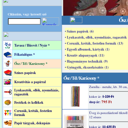
Cikkszám, vagy keresett szó
Ősz 
• Színes papírok (6)
• Lyukasztók, ollók, nyomdázás, ragasztók 
• Ceruzák, kréták, festetlen formák (13)
Tavasz / Húsvét / Nyár *
• Egyedi albumok, kártyák (1)
Főkatalógus *
• Kreatív alapanyagok (11)
• Hagyományos technikák (9)
Ősz / Tél / Karácsony *
• Gyöngyök, ékszerkészítés (1)
Színes papírok
Ősz / Tél / Karácsony *
Kreatívitás a papírral
Zsenília - metalic, kb. 30 cm
Lyukasztók, ollók, nyomdázás,
ragasztók
1 220 Ft
kisker ár:
795 Ft
shop ár:
Festékek és kellékek
Ceruzák, kréták, festetlen
Üveg és porcelánfestő filctoll 
formák
12 részes
Papír tárgyak, dekupázs
11 435 Ft
kisker ár: