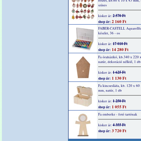
részes, kb.60 x 10 x 45 mm, 
színes
2 570 Ft
kisker ár:
2 160 Ft
shop ár:
FABER-CASTELL Aquarellfe
készlet, 36 - os
17 010 Ft
kisker ár:
14 280 Ft
shop ár:
Fa óraházikó, kb.340 x 220 
natúr, dekoráció nélkül, 1 db
1 625 Ft
kisker ár:
1 130 Ft
shop ár:
Fa kincsesláda, kb. 120 x 60
mm, natúr, 1 db
1 250 Ft
kisker ár:
1 055 Ft
shop ár:
Fa emberke - fotó tartónak
4 355 Ft
kisker ár:
3 720 Ft
shop ár: