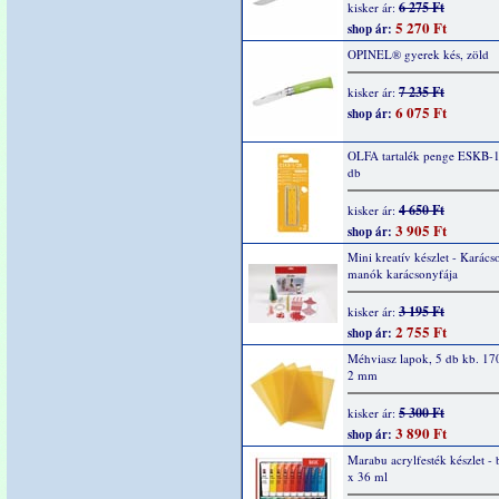
6 275 Ft
kisker ár:
5 270 Ft
shop ár:
OPINEL® gyerek kés, zöld
7 235 Ft
kisker ár:
6 075 Ft
shop ár:
OLFA tartalék penge ESKB-1
db
4 650 Ft
kisker ár:
3 905 Ft
shop ár:
Mini kreatív készlet - Karács
manók karácsonyfája
3 195 Ft
kisker ár:
2 755 Ft
shop ár:
Méhviasz lapok, 5 db kb. 17
2 mm
5 300 Ft
kisker ár:
3 890 Ft
shop ár:
Marabu acrylfesték készlet - 
x 36 ml