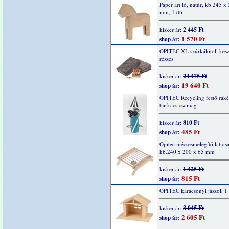
Paper art ló, natúr, kb.245 x
mm, 1 db
2 445 Ft
kisker ár:
1 570 Ft
shop ár:
OPITEC XL szúrkálótoll kész
részes
24 475 Ft
kisker ár:
19 640 Ft
shop ár:
OPITEC Recycling festő raké
barkács csomag
810 Ft
kisker ár:
485 Ft
shop ár:
Opitec mécsesmelegítő lábosal
kb.240 x 200 x 65 mm
1 425 Ft
kisker ár:
815 Ft
shop ár:
OPITEC karácsonyi jászol, 1
3 045 Ft
kisker ár:
2 605 Ft
shop ár: