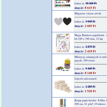
10 260 Ft
kisker ár:
8 615 Ft
shop ár:
Mágneses vászon szívek
3 045 Ft
kisker ár:
2 605 Ft
shop ár:
Magic Rainbow papírtömb - i
kb.240 x 340 mm, 12 lap
2 875 Ft
kisker ár:
2 410 Ft
shop ár:
Műanyag számjegyek és műve
jegyek, 100 részes
9 445 Ft
kisker ár:
8 140 Ft
shop ár:
Lépcsős mécsestartó
2 285 Ft
kisker ár:
1 920 Ft
shop ár:
Krepp papír készlet- X-Mas, 
200 cm, 41 g/m², 10 tekercs