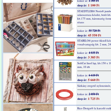
1 305 Ft
kisker ár:
1 100 Ft
shop ár:
STAEDTLER® Noris® jumb
színesceruza készlet, betét k
kb.175 mm, háromszög form
részes
55 720 Ft
kisker ár:
45 550 Ft
shop ár:
STABILO® power filctoll kész
vonalvastagság kb. 2 mm, 24
4 035 Ft
kisker ár:
3 385 Ft
shop ár:
SoftCut linol lap, kb.150 x 1
mm, 10 db
6 610 Ft
kisker ár:
5 660 Ft
shop ár:
Sárkány eregető nylonzsinór
2 050 Ft
kisker ár:
1 725 Ft
shop ár:
Rico Design® fa karcoló esz