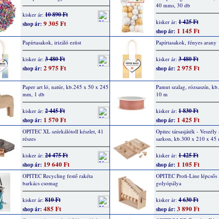
40 mms, 30 db
10 890 Ft
kisker ár:
1 425 Ft
kisker ár:
9 305 Ft
shop ár:
1 145 Ft
shop ár:
Papírtasakok, irizáló ezüst
Papírtasakok, fényes arany
3 480 Ft
3 480 Ft
kisker ár:
kisker ár:
2 975 Ft
2 975 Ft
shop ár:
shop ár:
Paper art ló, natúr, kb.245 x 50 x 245
Pamut szalag, rózsaszín, k
mm, 1 db
10 m
2 445 Ft
1 830 Ft
kisker ár:
kisker ár:
1 570 Ft
1 425 Ft
shop ár:
shop ár:
OPITEC XL szúrkálótoll készlet, 41
Opitec társasjáték - Veszély
részes
sarkon, kb.300 x 210 x 4
24 475 Ft
1 425 Ft
kisker ár:
kisker ár:
19 640 Ft
1 105 Ft
shop ár:
shop ár:
OPITEC Recycling festő rakéta
OPITEC Profi-Line lépcsős
barkács csomag
golyópálya
810 Ft
4 630 Ft
kisker ár:
kisker ár:
485 Ft
3 890 Ft
shop ár:
shop ár: