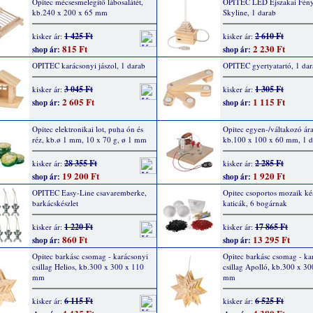
Opitec mécsesmelegítő lábosalátét,
OPITEC LED Éjszakai Fény
kb.240 x 200 x 65 mm
Skyline, 1 darab
1 425 Ft
2 610 Ft
kisker ár:
kisker ár:
815 Ft
2 230 Ft
shop ár:
shop ár:
OPITEC karácsonyi jászol, 1 darab
OPITEC gyertyatartó, 1 da
3 045 Ft
1 305 Ft
kisker ár:
kisker ár:
2 605 Ft
1 115 Ft
shop ár:
shop ár:
Opitec elektronikai lot, puha ón és
Opitec egyen-/váltakozó ár
réz, kb.ø 1 mm, 10 x 70 g, ø 1 mm
kb.100 x 100 x 60 mm, 1 
28 355 Ft
2 285 Ft
kisker ár:
kisker ár:
19 200 Ft
1 920 Ft
shop ár:
shop ár:
OPITEC Easy-Line csavaremberke,
Opitec csoportos mozaik kés
barkácskészlet
katicák, 6 bogárnak
1 220 Ft
17 865 Ft
kisker ár:
kisker ár:
860 Ft
13 295 Ft
shop ár:
shop ár:
Opitec barkásc csomag - karácsonyi
Opitec barkásc csomag - ka
csillag Helios, kb.300 x 300 x 110
csillag Apolló, kb.300 x 3
mm
mm
6 115 Ft
6 525 Ft
kisker ár:
kisker ár: