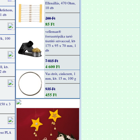
Ellenállás, 470 Ohm,
10 db
Betlehem,
 1 db
200 Ft
85 Ft
velleman®
forrasztópáka tartó
kék, 100
tisztító szivaccsal, kb
175 x 95 x 70 mm, 1
db
7 015 Ft
4 600 Ft
l, kb.
2 db
Vas drót, cinkezett, 1
mm, kb. 15 m, 100 g
935 Ft
455 Ft
 150 x 3
ent PLA