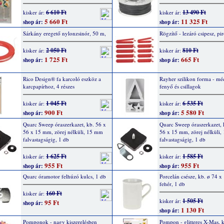
6 610 Ft
13 490 Ft
kisker ár:
kisker ár:
5 660 Ft
11 325 Ft
shop ár:
shop ár:
Sárkány eregető nylonzsinór, 50 m,
Rögzítő - lezáró csipesz, pi
2 050 Ft
810 Ft
kisker ár:
kisker ár:
1 725 Ft
665 Ft
shop ár:
shop ár:
Rico Design® fa karcoló eszköz a
Rayher szilikon forma - méc
karcpapírhoz, 4 részes
fenyő és csillagok
1 045 Ft
6 535 Ft
kisker ár:
kisker ár:
900 Ft
5 580 Ft
shop ár:
shop ár:
Quarc Sweep óraszerkazet, kb. 56 x
Quarc Sweep óraszerkazet, 
56 x 15 mm, zörej nélküli, 15 mm
56 x 15 mm, zörej nélküli
falvastagságig, 1 db
falvastagságig, 1 db
1 625 Ft
1 585 Ft
kisker ár:
kisker ár:
955 Ft
955 Ft
shop ár:
shop ár:
Quarc óramotor felhúzó kulcs, 1 db
Porcelán csésze, kb. ø 74 
fehér, 1 db
160 Ft
kisker ár:
1 505 Ft
kisker ár:
95 Ft
shop ár:
1 130 Ft
shop ár:
Pomponok - nagy kiszerelésben
Pompon - glitteres X-Mas, k