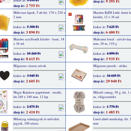
3 195 Ft
kisker ár:
9 395 Ft
shop ár:
2 755 Ft
shop ár:
Méhviasz lapok, 5 db kb. 170 x 220 x
Marabu KiDS Little Artist f
2 mm
készlet, 12 x 36 ml
5 300 Ft
7 625 Ft
kisker ár:
kisker ár:
3 890 Ft
6 400 Ft
shop ár:
shop ár:
Marabu acrylfesték készlet - basic, 18
Makramé fonal - szívárvány
x 36 ml
mm, 30 m, 110 g
10 260 Ft
4 890 Ft
kisker ár:
kisker ár:
8 615 Ft
3 935 Ft
shop ár:
shop ár:
Mágneses vászon szívek
Mágneses puzzle - afrika
3 045 Ft
34 605 Ft
kisker ár:
kisker ár:
2 605 Ft
29 040 Ft
shop ár:
shop ár:
Magic Rainbow papírtömb - irizáló,
Műszőr zsineg, 50 g, kb. 1
kb.240 x 340 mm, 12 lap
m, világosszürke
2 875 Ft
1 770 Ft
kisker ár:
kisker ár:
2 410 Ft
1 485 Ft
shop ár:
shop ár:
Műanyag számjegyek és műveleti
Linol alátét munkalap, kb.
jegyek, 100 részes
mm