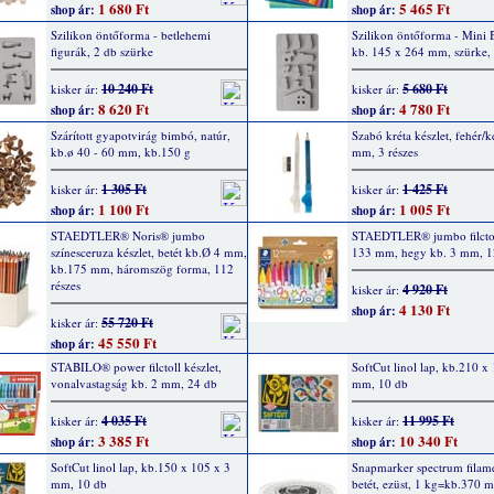
1 680 Ft
5 465 Ft
shop ár:
shop ár:
Szilikon öntőforma - betlehemi
Szilikon öntőforma - Mini 
figurák, 2 db szürke
kb. 145 x 264 mm, szürke,
10 240 Ft
5 680 Ft
kisker ár:
kisker ár:
8 620 Ft
4 780 Ft
shop ár:
shop ár:
Szárított gyapotvirág bimbó, natúr,
Szabó kréta készlet, fehér/
kb.ø 40 - 60 mm, kb.150 g
mm, 3 részes
1 305 Ft
1 425 Ft
kisker ár:
kisker ár:
1 100 Ft
1 005 Ft
shop ár:
shop ár:
STAEDTLER® Noris® jumbo
STAEDTLER® jumbo filctol
színesceruza készlet, betét kb.Ø 4 mm,
133 mm, hegy kb. 3 mm, 1
kb.175 mm, háromszög forma, 112
részes
4 920 Ft
kisker ár:
4 130 Ft
shop ár:
55 720 Ft
kisker ár:
45 550 Ft
shop ár:
STABILO® power filctoll készlet,
SoftCut linol lap, kb.210 x
vonalvastagság kb. 2 mm, 24 db
mm, 10 db
4 035 Ft
11 995 Ft
kisker ár:
kisker ár:
3 385 Ft
10 340 Ft
shop ár:
shop ár:
SoftCut linol lap, kb.150 x 105 x 3
Snapmarker spectrum filam
mm, 10 db
betét, ezüst, 1 kg=kb.370 m