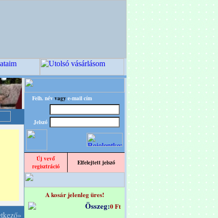
Felh. név
vagy
e-mail cím
Jelszó
Új vevő
Elfelejtett jelszó
regisztráció
A kosár jelenleg üres!
Összeg:
0 Ft
etkező»