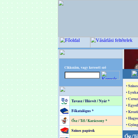
Cikkszám, vagy keresett szó
• Színe
• Lyuka
• Ceruz
Tavasz / Húsvét / Nyár *
• Egyed
Főkatalógus *
• Kreat
• Hagyo
Ősz / Tél / Karácsony *
• Gyöng
Színes papírok
Ősz / Té