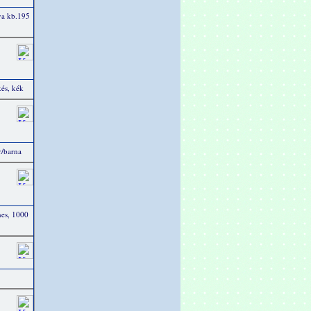
va kb.195
és, kék
r/barna
nes, 1000