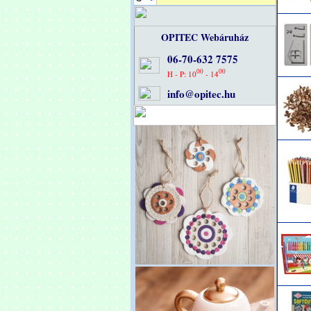
OPITEC Webáruház
06-70-632 7575
00
00
H - P: 10
- 14
info@opitec.hu