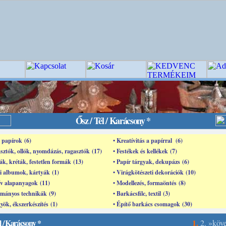
Ősz / Tél / Karácsony *
s papírok (6)
• Kreatívitás a papírral (6)
sztók, ollók, nyomdázás, ragasztók (17)
• Festékek és kellékek (7)
ák, kréták, festetlen formák (13)
• Papír tárgyak, dekupázs (6)
i albumok, kártyák (1)
• Virágkötészeti dekorációk (10)
ív alapanyagok (11)
• Modellezés, formaöntés (8)
mányos technikák (9)
• Barkácsfilc, textil (3)
yök, ékszerkészítés (1)
• Építő barkács csomagok (30)
l / Karácsony *
1.
2.
»köv