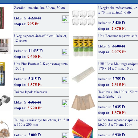
Zsenília - metalic, kb. 30 cm, 50 db
Üvegkocka mécsestartó, kb
x 70 mm átlátszó, 6 db
1 220 Ft
kisker ár:
3 420 Ft
kisker ár:
795 Ft
shop ár:
2 870 Ft
shop ár:
Üveg és porcelánfestő filctoll készlet,
Uhu Renature ragasztó stift,
12 részes
3 500 Ft
kisker ár:
11 435 Ft
kisker ár:
2 975 Ft
shop ár:
9 600 Ft
shop ár:
Uhu Plus Endfest 2-K-epoxidragasztó,
UHU Low Melt ragasztópatr
15, 5 g
170 x 14 x 7 mm, 10 db
5 315 Ft
2 755 Ft
kisker ár:
kisker ár:
4 575 Ft
2 315 Ft
shop ár:
shop ár:
Tükrös lapok tekercsen
Textilzsák, kb.100 x 150 
natúrfehér, 4 db
4 355 Ft
kisker ár:
2 035 Ft
kisker ár:
3 720 Ft
shop ár:
1 370 Ft
shop ár:
Téli táj - karácsonyi betlehem, kb. 210
Színes transzparenspapír - e
x 150 x 200 mm
kb.50, 5 x 70 cm, 10 ív
2 000 Ft
6 930 Ft
kisker ár:
kisker ár: