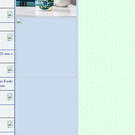
b.25 mm x
 az Északi
5 mm