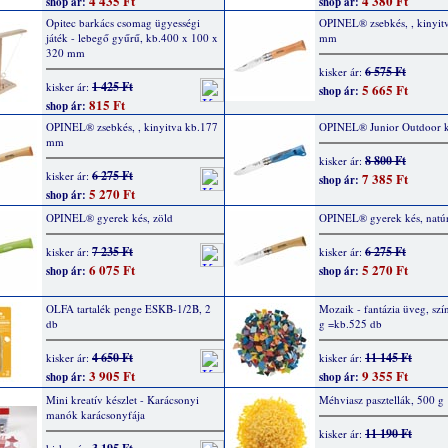
4 435 Ft
4 380 Ft
shop ár:
shop ár:
Opitec barkács csomag ügyességi
OPINEL® zsebkés, , kinyit
játék - lebegő gyűrű, kb.400 x 100 x
mm
320 mm
6 575 Ft
kisker ár:
1 425 Ft
kisker ár:
5 665 Ft
shop ár:
815 Ft
shop ár:
OPINEL® zsebkés, , kinyitva kb.177
OPINEL® Junior Outdoor k
mm
8 800 Ft
kisker ár:
6 275 Ft
kisker ár:
7 385 Ft
shop ár:
5 270 Ft
shop ár:
OPINEL® gyerek kés, zöld
OPINEL® gyerek kés, natú
7 235 Ft
6 275 Ft
kisker ár:
kisker ár:
6 075 Ft
5 270 Ft
shop ár:
shop ár:
OLFA tartalék penge ESKB-1/2B, 2
Mozaik - fantázia üveg, szí
db
g =kb.525 db
4 650 Ft
11 145 Ft
kisker ár:
kisker ár:
3 905 Ft
9 355 Ft
shop ár:
shop ár:
Mini kreatív készlet - Karácsonyi
Méhviasz pasztellák, 500 g
manók karácsonyfája
11 190 Ft
kisker ár: