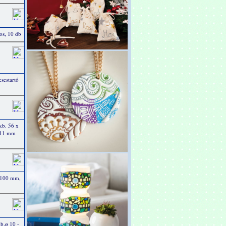
ros, 10 db
sestartó
kb. 56 x
, 11 mm
x 100 mm,
b.ø 10 -