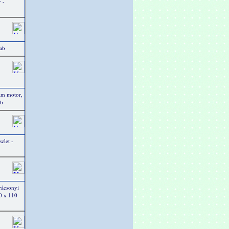
 -
rab
am motor,
db
zlet -
rácsonyi
00 x 110