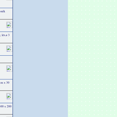
esték
, kb.ø 3
 cm x 30
 300 x 200