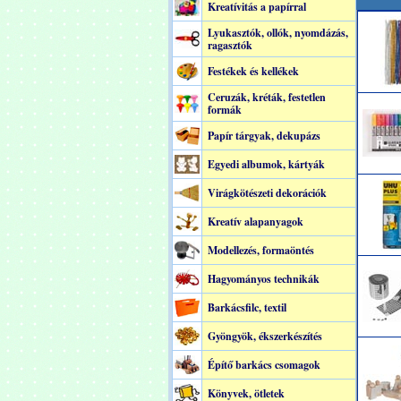
Kreatívitás a papírral
Lyukasztók, ollók, nyomdázás,
ragasztók
Festékek és kellékek
Ceruzák, kréták, festetlen
formák
Papír tárgyak, dekupázs
Egyedi albumok, kártyák
Virágkötészeti dekorációk
Kreatív alapanyagok
Modellezés, formaöntés
Hagyományos technikák
Barkácsfilc, textil
Gyöngyök, ékszerkészítés
Építő barkács csomagok
Könyvek, ötletek