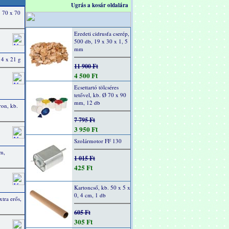
Ugrás a kosár oldalára
. 70 x 70
Eredeti cidrusfa cserép,
500 db, 19 x 30 x 1, 5
mm
 4 x 21 g
11 900 Ft
4 500 Ft
Ecsettartó tölcséres
tetővel, kb. Ø 70 x 90
mm, 12 db
on, kb.
7 795 Ft
3 950 Ft
Szolármotor FF 130
mm,
1 015 Ft
425 Ft
Kartoncső, kb. 50 x 5 x
0, 4 cm, 1 db
xtra erős,
605 Ft
305 Ft