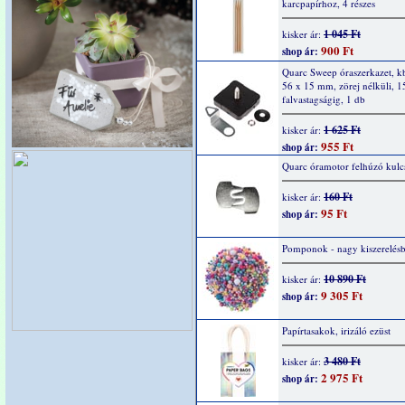
karcpapírhoz, 4 részes
1 045 Ft
kisker ár:
900 Ft
shop ár:
Quarc Sweep óraszerkazet, k
56 x 15 mm, zörej nélküli, 
falvastagságig, 1 db
1 625 Ft
kisker ár:
955 Ft
shop ár:
Quarc óramotor felhúzó kulc
160 Ft
kisker ár:
95 Ft
shop ár:
Pomponok - nagy kiszerelés
10 890 Ft
kisker ár:
9 305 Ft
shop ár:
Papírtasakok, irizáló ezüst
3 480 Ft
kisker ár:
2 975 Ft
shop ár: