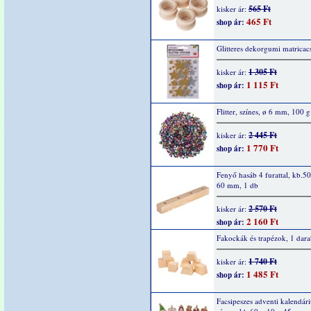
565 Ft
kisker ár:
465 Ft
shop ár:
Glitteres dekorgumi matricacs
1 305 Ft
kisker ár:
1 115 Ft
shop ár:
Flitter, színes, ø 6 mm, 100 g
2 445 Ft
kisker ár:
1 770 Ft
shop ár:
Fenyő hasáb 4 furattal, kb.5
60 mm, 1 db
2 570 Ft
kisker ár:
2 160 Ft
shop ár:
Fakockák és trapézok, 1 dar
1 740 Ft
kisker ár:
1 485 Ft
shop ár:
Facsipeszes adventi kalendár