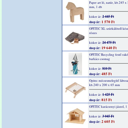
Paper art ló, natúr, kb.245 x
mm, 1 db
2 445 Ft
kisker ár:
1 570 Ft
shop ár:
OPITEC XL szúrkálótoll kész
részes
24 475 Ft
kisker ár:
19 640 Ft
shop ár:
OPITEC Recycling festő raké
barkács csomag
810 Ft
kisker ár:
485 Ft
shop ár:
Opitec mécsesmelegítő lábosal
kb.240 x 200 x 65 mm
1 425 Ft
kisker ár:
815 Ft
shop ár:
OPITEC karácsonyi jászol, 1
3 045 Ft
kisker ár:
2 605 Ft
shop ár: