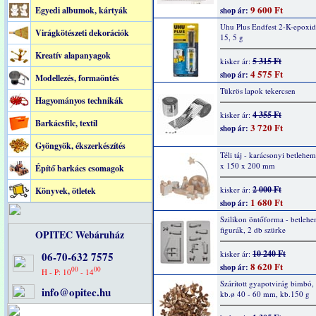
9 600 Ft
Egyedi albumok, kártyák
shop ár:
Uhu Plus Endfest 2-K-epoxid
Virágkötészeti dekorációk
15, 5 g
Kreatív alapanyagok
5 315 Ft
kisker ár:
4 575 Ft
shop ár:
Modellezés, formaöntés
Tükrös lapok tekercsen
Hagyományos technikák
4 355 Ft
kisker ár:
Barkácsfilc, textil
3 720 Ft
shop ár:
Gyöngyök, ékszerkészítés
Téli táj - karácsonyi betlehe
x 150 x 200 mm
Építő barkács csomagok
2 000 Ft
kisker ár:
Könyvek, ötletek
1 680 Ft
shop ár:
Szilikon öntőforma - betlehe
figurák, 2 db szürke
OPITEC Webáruház
10 240 Ft
kisker ár:
06-70-632 7575
8 620 Ft
shop ár:
00
00
H - P: 10
- 14
Szárított gyapotvirág bimbó, 
info@opitec.hu
kb.ø 40 - 60 mm, kb.150 g