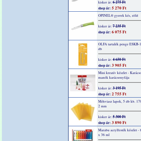
6 275 Ft
kisker ár:
5 270 Ft
shop ár:
OPINEL® gyerek kés, zöld
7 235 Ft
kisker ár:
6 075 Ft
shop ár:
OLFA tartalék penge ESKB-1
db
4 650 Ft
kisker ár:
3 905 Ft
shop ár:
Mini kreatív készlet - Karács
manók karácsonyfája
3 195 Ft
kisker ár:
2 755 Ft
shop ár:
Méhviasz lapok, 5 db kb. 17
2 mm
5 300 Ft
kisker ár:
3 890 Ft
shop ár:
Marabu acrylfesték készlet - 
x 36 ml