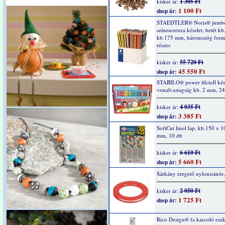
1 305 Ft
kisker ár:
1 100 Ft
shop ár:
STAEDTLER® Noris® jumb
színesceruza készlet, betét k
kb.175 mm, háromszög form
részes
55 720 Ft
kisker ár:
45 550 Ft
shop ár:
STABILO® power filctoll kész
vonalvastagság kb. 2 mm, 24
4 035 Ft
kisker ár:
3 385 Ft
shop ár:
SoftCut linol lap, kb.150 x 1
mm, 10 db
6 610 Ft
kisker ár:
5 660 Ft
shop ár:
Sárkány eregető nylonzsinór
2 050 Ft
kisker ár:
1 725 Ft
shop ár:
Rico Design® fa karcoló esz