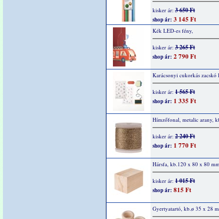
3 650 Ft
kisker ár:
3 145 Ft
shop ár:
Kék LED-es fény,
3 265 Ft
kisker ár:
2 790 Ft
shop ár:
Karácsonyi cukorkás zacskó k
1 565 Ft
kisker ár:
1 335 Ft
shop ár:
Hímzőfonal, metalic arany, 
2 240 Ft
kisker ár:
1 770 Ft
shop ár:
Hársfa, kb.120 x 80 x 80 mm
1 015 Ft
kisker ár:
815 Ft
shop ár:
Gyertyatartó, kb.ø 35 x 28 