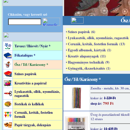
Cikkszám, vagy keresett szó
Ősz 
• Színes papírok (6)
• Lyukasztók, ollók, nyomdázás, ragasztók 
• Ceruzák, kréták, festetlen formák (13)
Tavasz / Húsvét / Nyár *
• Egyedi albumok, kártyák (1)
Főkatalógus *
• Kreatív alapanyagok (11)
• Hagyományos technikák (9)
Ősz / Tél / Karácsony *
• Gyöngyök, ékszerkészítés (1)
Színes papírok
Ősz / Tél / Karácsony *
Kreatívitás a papírral
Zsenília - metalic, kb. 30 cm
Lyukasztók, ollók, nyomdázás,
ragasztók
1 220 Ft
kisker ár:
795 Ft
shop ár:
Festékek és kellékek
Ceruzák, kréták, festetlen
Üveg és porcelánfestő filctoll 
formák
12 részes
Papír tárgyak, dekupázs
11 435 Ft
kisker ár: