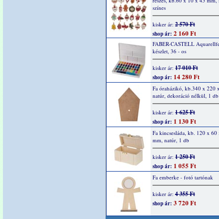
részes, kb.60 x 10 x 45 mm, 
színes
2 570 Ft
kisker ár:
2 160 Ft
shop ár:
FABER-CASTELL Aquarellfe
készlet, 36 - os
17 010 Ft
kisker ár:
14 280 Ft
shop ár:
Fa óraházikó, kb.340 x 220 
natúr, dekoráció nélkül, 1 db
1 625 Ft
kisker ár:
1 130 Ft
shop ár:
Fa kincsesláda, kb. 120 x 60
mm, natúr, 1 db
1 250 Ft
kisker ár:
1 055 Ft
shop ár:
Fa emberke - fotó tartónak
4 355 Ft
kisker ár:
3 720 Ft
shop ár: