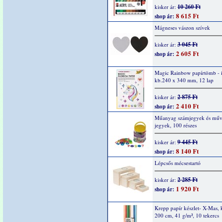
10 260 Ft
kisker ár:
8 615 Ft
shop ár:
Mágneses vászon szívek
3 045 Ft
kisker ár:
2 605 Ft
shop ár:
Magic Rainbow papírtömb - i
kb.240 x 340 mm, 12 lap
2 875 Ft
kisker ár:
2 410 Ft
shop ár:
Műanyag számjegyek és műve
jegyek, 100 részes
9 445 Ft
kisker ár:
8 140 Ft
shop ár:
Lépcsős mécsestartó
2 285 Ft
kisker ár:
1 920 Ft
shop ár:
Krepp papír készlet- X-Mas, 
200 cm, 41 g/m², 10 tekercs