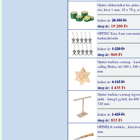
Opitec elektronikai lot, puha
réz, kb.ø 1 mm, 10 x 70 g, 
28 355 Ft
kisker ár:
19 200 Ft
shop ár:
OPITEC Easy-Line csavarem
barkácskészlet
1 220 Ft
kisker ár:
860 Ft
shop ár:
Opitec barkásc csomag - kar
csillag Helios, kb.300 x 300
mm
6 115 Ft
kisker ár:
4 435 Ft
shop ár:
Opitec barkács csomag ügyes
játék - lebegő gyűrű, kb.400
320 mm
1 425 Ft
kisker ár:
815 Ft
shop ár:
OPINEL® zsebkés, , kinyitv
mm