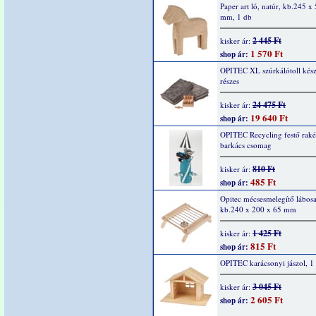
Paper art ló, natúr, kb.245 x
mm, 1 db
2 445 Ft
kisker ár:
1 570 Ft
shop ár:
OPITEC XL szúrkálótoll kész
részes
24 475 Ft
kisker ár:
19 640 Ft
shop ár:
OPITEC Recycling festő raké
barkács csomag
810 Ft
kisker ár:
485 Ft
shop ár:
Opitec mécsesmelegítő lábosal
kb.240 x 200 x 65 mm
1 425 Ft
kisker ár:
815 Ft
shop ár:
OPITEC karácsonyi jászol, 1
3 045 Ft
kisker ár:
2 605 Ft
shop ár: