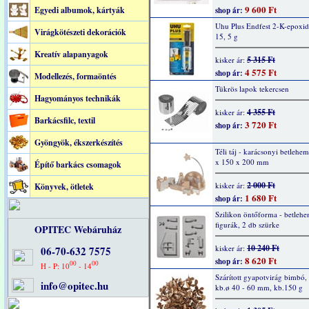
9 600 Ft
Egyedi albumok, kártyák
shop ár:
Uhu Plus Endfest 2-K-epoxid
Virágkötészeti dekorációk
15, 5 g
Kreatív alapanyagok
5 315 Ft
kisker ár:
4 575 Ft
shop ár:
Modellezés, formaöntés
Tükrös lapok tekercsen
Hagyományos technikák
4 355 Ft
kisker ár:
Barkácsfilc, textil
3 720 Ft
shop ár:
Gyöngyök, ékszerkészítés
Téli táj - karácsonyi betlehe
x 150 x 200 mm
Építő barkács csomagok
2 000 Ft
kisker ár:
Könyvek, ötletek
1 680 Ft
shop ár:
Szilikon öntőforma - betlehe
figurák, 2 db szürke
OPITEC Webáruház
10 240 Ft
kisker ár:
06-70-632 7575
8 620 Ft
shop ár:
00
00
H - P: 10
- 14
Szárított gyapotvirág bimbó, 
info@opitec.hu
kb.ø 40 - 60 mm, kb.150 g