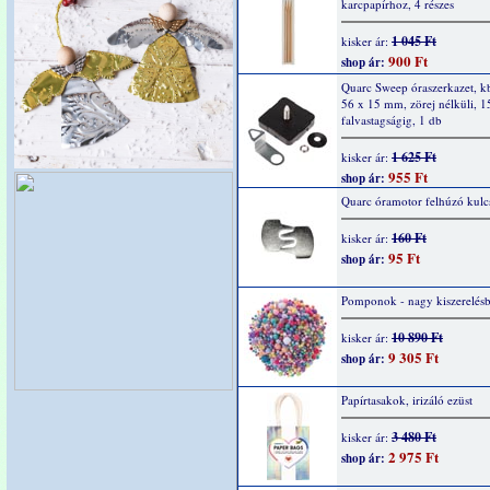
karcpapírhoz, 4 részes
1 045 Ft
kisker ár:
900 Ft
shop ár:
Quarc Sweep óraszerkazet, k
56 x 15 mm, zörej nélküli, 
falvastagságig, 1 db
1 625 Ft
kisker ár:
955 Ft
shop ár:
Quarc óramotor felhúzó kulc
160 Ft
kisker ár:
95 Ft
shop ár:
Pomponok - nagy kiszerelés
10 890 Ft
kisker ár:
9 305 Ft
shop ár:
Papírtasakok, irizáló ezüst
3 480 Ft
kisker ár:
2 975 Ft
shop ár: