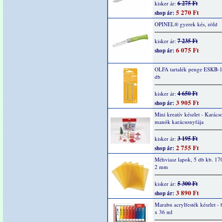
6 275 Ft
kisker ár:
5 270 Ft
shop ár:
OPINEL® gyerek kés, zöld
7 235 Ft
kisker ár:
6 075 Ft
shop ár:
OLFA tartalék penge ESKB-1
db
4 650 Ft
kisker ár:
3 905 Ft
shop ár:
Mini kreatív készlet - Karács
manók karácsonyfája
3 195 Ft
kisker ár:
2 755 Ft
shop ár:
Méhviasz lapok, 5 db kb. 17
2 mm
5 300 Ft
kisker ár:
3 890 Ft
shop ár:
Marabu acrylfesték készlet - 
x 36 ml