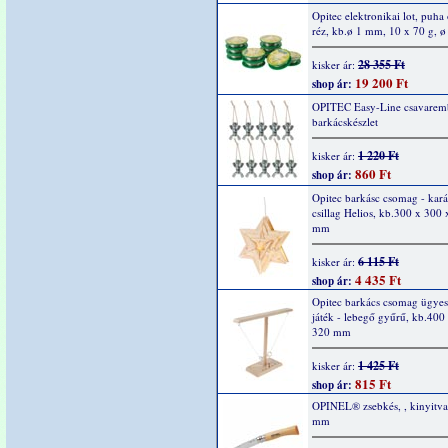
Opitec elektronikai lot, puha
réz, kb.ø 1 mm, 10 x 70 g, 
28 355 Ft
kisker ár:
19 200 Ft
shop ár:
OPITEC Easy-Line csavarem
barkácskészlet
1 220 Ft
kisker ár:
860 Ft
shop ár:
Opitec barkásc csomag - kar
csillag Helios, kb.300 x 300
mm
6 115 Ft
kisker ár:
4 435 Ft
shop ár:
Opitec barkács csomag ügyes
játék - lebegő gyűrű, kb.400
320 mm
1 425 Ft
kisker ár:
815 Ft
shop ár:
OPINEL® zsebkés, , kinyitv
mm