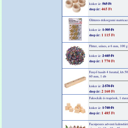
565 Ft
kisker ár:
465 Ft
shop ár:
Glitteres dekorgumi matricacs
1 305 Ft
kisker ár:
1 115 Ft
shop ár:
Flitter, színes, ø 6 mm, 100 g
2 445 Ft
kisker ár:
1 770 Ft
shop ár:
Fenyő hasáb 4 furattal, kb.5
60 mm, 1 db
2 570 Ft
kisker ár:
2 160 Ft
shop ár:
Fakockák és trapézok, 1 dar
1 740 Ft
kisker ár:
1 485 Ft
shop ár:
Facsipeszes adventi kalendár