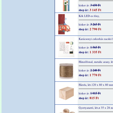
3 650 Ft
kisker ár:
3 145 Ft
shop ár:
Kék LED-es fény,
3 265 Ft
kisker ár:
2 790 Ft
shop ár:
Karácsonyi cukorkás zacskó k
1 565 Ft
kisker ár:
1 335 Ft
shop ár:
Hímzőfonal, metalic arany, 
2 240 Ft
kisker ár:
1 770 Ft
shop ár:
Hársfa, kb.120 x 80 x 80 mm
1 015 Ft
kisker ár:
815 Ft
shop ár:
Gyertyatartó, kb.ø 35 x 28 