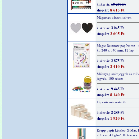
10 260 Ft
kisker ár:
8 615 Ft
shop ár:
Mágneses vászon szívek
3 045 Ft
kisker ár:
2 605 Ft
shop ár:
Magic Rainbow papírtömb - i
kb.240 x 340 mm, 12 lap
2 875 Ft
kisker ár:
2 410 Ft
shop ár:
Műanyag számjegyek és műve
jegyek, 100 részes
9 445 Ft
kisker ár:
8 140 Ft
shop ár:
Lépcsős mécsestartó
2 285 Ft
kisker ár:
1 920 Ft
shop ár:
Krepp papír készlet- X-Mas, 
200 cm, 41 g/m², 10 tekercs