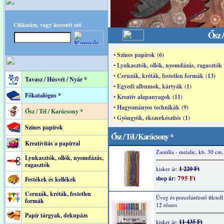
Cikkszám, vagy keresett szó
Ősz 
• Színes papírok (6)
• Lyukasztók, ollók, nyomdázás, ragasztók 
• Ceruzák, kréták, festetlen formák (13)
Tavasz / Húsvét / Nyár *
• Egyedi albumok, kártyák (1)
Főkatalógus *
• Kreatív alapanyagok (11)
• Hagyományos technikák (9)
Ősz / Tél / Karácsony *
• Gyöngyök, ékszerkészítés (1)
Színes papírok
Ősz / Tél / Karácsony *
Kreatívitás a papírral
Zsenília - metalic, kb. 30 cm
Lyukasztók, ollók, nyomdázás,
ragasztók
1 220 Ft
kisker ár:
795 Ft
shop ár:
Festékek és kellékek
Ceruzák, kréták, festetlen
Üveg és porcelánfestő filctoll 
formák
12 részes
Papír tárgyak, dekupázs
11 435 Ft
kisker ár: