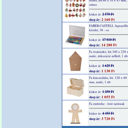
részes, kb.60 x 10 x 45 mm, 
színes
2 570 Ft
kisker ár:
2 160 Ft
shop ár:
FABER-CASTELL Aquarellfe
készlet, 36 - os
17 010 Ft
kisker ár:
14 280 Ft
shop ár:
Fa óraházikó, kb.340 x 220 
natúr, dekoráció nélkül, 1 db
1 625 Ft
kisker ár:
1 130 Ft
shop ár:
Fa kincsesláda, kb. 120 x 60
mm, natúr, 1 db
1 250 Ft
kisker ár:
1 055 Ft
shop ár:
Fa emberke - fotó tartónak
4 355 Ft
kisker ár:
3 720 Ft
shop ár: