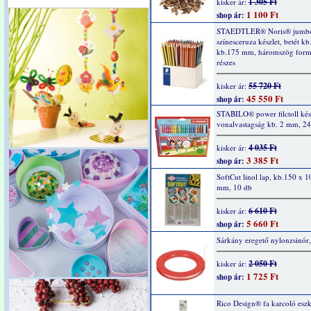
1 305 Ft
kisker ár:
1 100 Ft
shop ár:
STAEDTLER® Noris® jumb
színesceruza készlet, betét k
kb.175 mm, háromszög form
részes
55 720 Ft
kisker ár:
45 550 Ft
shop ár:
STABILO® power filctoll kész
vonalvastagság kb. 2 mm, 24
4 035 Ft
kisker ár:
3 385 Ft
shop ár:
SoftCut linol lap, kb.150 x 1
mm, 10 db
6 610 Ft
kisker ár:
5 660 Ft
shop ár:
Sárkány eregető nylonzsinór
2 050 Ft
kisker ár:
1 725 Ft
shop ár:
Rico Design® fa karcoló esz