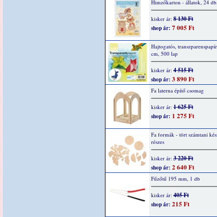
Himzőkarton - állatok, 24 d
8 130 Ft
kisker ár:
7 005 Ft
shop ár:
Hajtogatós, transzparenspapír
cm, 500 lap
4 515 Ft
kisker ár:
3 890 Ft
shop ár:
Fa laterna építő csomag
1 625 Ft
kisker ár:
1 275 Ft
shop ár:
Fa formák - tört számtani kés
részes
3 220 Ft
kisker ár:
2 640 Ft
shop ár:
Fűzőtű 195 mm, 1 db
405 Ft
kisker ár:
215 Ft
shop ár: