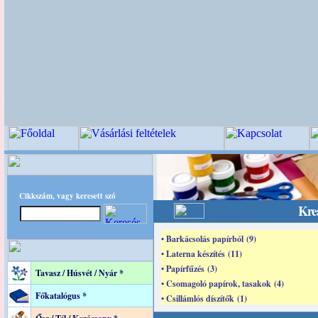
Cikkszám, vagy keresett szó
Krea
• Barkácsolás papírból (9)
• Laterna készítés (11)
• Papírfűzés (3)
Tavasz / Húsvét / Nyár *
• Csomagoló papírok, tasakok (4)
Főkatalógus *
• Csillámlós díszítők (1)