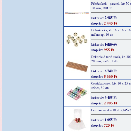
Fűzőcsíkok - pasztell, kb 50 
10 szín, 200 db
2 985 Ft
kisker ár:
2 445 Ft
shop ár:
Dobókocka, kb.16 x 16 x 1
műanyag, 10 db
1 220 Ft
kisker ár:
955 Ft
shop ár:
Dekoráció tartó sínek, kb.30
20 mm, natúr, 1 db
6 740 Ft
kisker ár:
5 660 Ft
shop ár:
Csodakapcsok, kb. 10 x 25 
színes, 50 db
3 455 Ft
kisker ár:
2 905 Ft
shop ár:
Celofán zacskó 10 db (145
1 055 Ft
kisker ár:
725 Ft
shop ár: