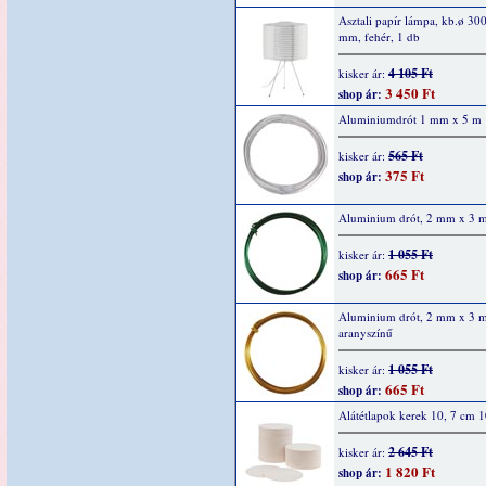
Asztali papír lámpa, kb.ø 30
mm, fehér, 1 db
4 105 Ft
kisker ár:
3 450 Ft
shop ár:
Aluminiumdrót 1 mm x 5 m
565 Ft
kisker ár:
375 Ft
shop ár:
Aluminium drót, 2 mm x 3 m
1 055 Ft
kisker ár:
665 Ft
shop ár:
Aluminium drót, 2 mm x 3 m
aranyszínű
1 055 Ft
kisker ár:
665 Ft
shop ár:
Alátétlapok kerek 10, 7 cm 
2 645 Ft
kisker ár:
1 820 Ft
shop ár: