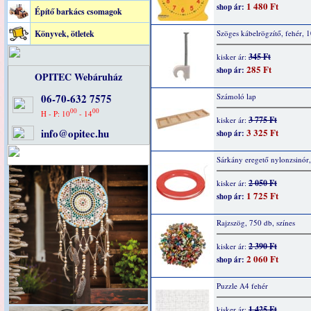
1 480 Ft
shop ár:
Építő barkács csomagok
Könyvek, ötletek
Szöges kábelrögzítő, fehér, 
345 Ft
kisker ár:
285 Ft
shop ár:
OPITEC Webáruház
06-70-632 7575
Számoló lap
00
00
H - P: 10
- 14
3 775 Ft
kisker ár:
info@opitec.hu
3 325 Ft
shop ár:
Sárkány eregető nylonzsinór
2 050 Ft
kisker ár:
1 725 Ft
shop ár:
Rajzszög, 750 db, színes
2 390 Ft
kisker ár:
2 060 Ft
shop ár:
Puzzle A4 fehér
1 425 Ft
kisker ár: