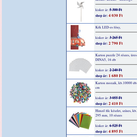
5 300 Ft
kisker ár:
4 030 Ft
shop ár:
Kék LED-es fény,
3 265 Ft
kisker ár:
2 790 Ft
shop ár:
Karton puzzle 24 részes, üres
DINA5, 16 db
2 240 Ft
kisker ár:
1 680 Ft
shop ár:
Karton mozaik, kb.10000 db,
cm
3 055 Ft
kisker ár:
2 410 Ft
shop ár:
Himző filc készlet, színes, kb
295 mm, 10 részes
6 525 Ft
kisker ár:
4 895 Ft
shop ár: