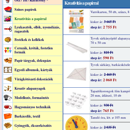
Ősz / Tél / Karácsony *
Kreatívitás a papírral
Színes papírok
Varrókarton, 50 db, színes, 8
Kreatívitás a papírral
3 665 Ft
kisker ár:
2 755 Ft
Lyukasztók, ollók, nyomdázás,
shop ár:
ragasztók
Tyvek sárkányépítő alapanyag
Festékek és kellékek
70 x 50 cm
Ceruzák, kréták, festetlen
formák
810 Ft
kisker ár:
590 Ft
shop ár:
Papír tárgyak, dekupázs
Tyvek sárkány, barkácskészle
Egyedi albumok, kártyák
2 460 Ft
kisker ár:
Virágkötészeti dekorációk
2 060 Ft
shop ár:
Kreatív alapanyagok
Tapadókorongok fém kampóv
20 mm, átlátszó, 10 db
Modellezés, formaöntés
930 Ft
kisker ár:
Hagyományos technikák
765 Ft
shop ár:
Barkácsfilc, textil
Tanuló óra, kb. ø 105 mm
Gyöngyök, ékszerkészítés
2 035 Ft
kisker ár: