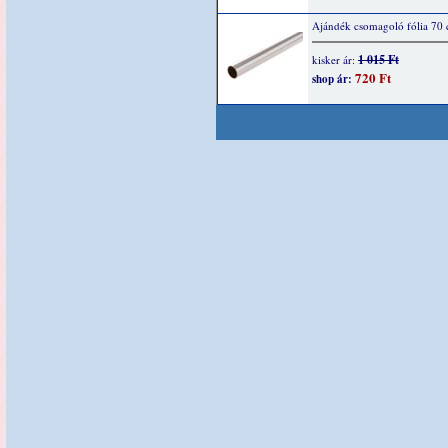
Ajándék csomagoló fólia 70
1 015 Ft
kisker ár:
720 Ft
shop ár: