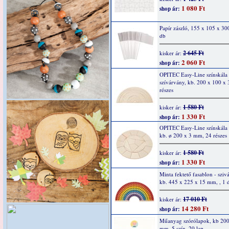
1 080 Ft
shop ár:
Papír zászló, 155 x 105 x 3
db
2 645 Ft
kisker ár:
2 060 Ft
shop ár:
OPITEC Easy-Line színskála
szívárvány, kb. 200 x 100 x
részes
1 580 Ft
kisker ár:
1 330 Ft
shop ár:
OPITEC Easy-Line színskála
kb. ø 200 x 3 mm, 24 részes
1 580 Ft
kisker ár:
1 330 Ft
shop ár:
Minta fektető fasablon - sziv
kb. 445 x 225 x 15 mm, , 1 
17 010 Ft
kisker ár:
14 280 Ft
shop ár:
Műanyag szórólapok, kb 200
mm, 5 szín, 20 lap