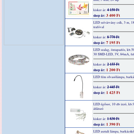
4 150 Ft
kisker ár:
3 400 Ft
shop ár:
LED szívárvány csík, 3 m, 18
trafóval
8 770 Ft
kisker ár:
7 195 Ft
shop ár:
LED szalag, öntapadós, kb.
30 SMD-LED, 3V, 84mA, feh
2 155 Ft
kisker ár:
1 200 Ft
shop ár:
LED fém olvasólámpa, barkác
2 445 Ft
kisker ár:
1 425 Ft
shop ár:
LED égősor, 10 db izzó, kb.
átlátszó
1 830 Ft
kisker ár:
1 390 Ft
shop ár:
LED asztali lámpa, barkácské