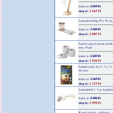
2 035 Ft
kisker ár:
1 665 Ft
shop ár:
Laternaborítólap 20 x 50 cm,
3 345 Ft
kisker ár:
2 805 Ft
shop ár:
Laterna ajzat és perem, kere
mm, 10 pár
2 445 Ft
kisker ár:
1 920 Ft
shop ár:
Lámpás tasak, kb.11, 5 x 7 x
db, üres
1 365 Ft
kisker ár:
1 175 Ft
shop ár:
Lámpakábel 1, 5 m, foglalatt
5 300 Ft
kisker ár:
2 950 Ft
shop ár:
Kreatív készlet - szélforgó