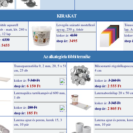
KIRAKAT
Az alkategória többi terméke
Transzparensfólia 0, 2 mm, 20, 5 x 51
Mécsestartó rögzítőkapoccsa
cm, 25 db
4 cm
7 340 Ft
3 260 Ft
kisker ár:
kisker ár:
6 150 Ft
2 555 Ft
shop ár:
shop ár:
Laternapálca tartókampóval 600 mm,
Laternaborítólap 20 x 50 c
1 db
3 345 Ft
kisker ár:
280 Ft
kisker ár:
2 805 Ft
shop ár:
185 Ft
shop ár:
Laterna ajzat és perem, kerek 15, 3
Laterna ajzat és perem, ker
cm, 10 pár
mm, 10 pár