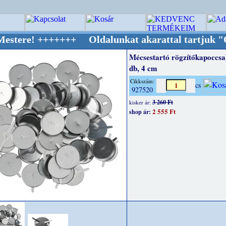
+++++++ Oldalunkat akarattal tartjuk "Oldtim
Mécsestartó rögzítőkapoccsal
db, 4 cm
Cikkszám:
cs
927520
3 260 Ft
kisker ár:
2 555 Ft
shop ár: