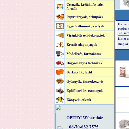
Ceruzák, kréták, festetlen
formák
Papír tárgyak, dekupázs
Egyedi albumok, kártyák
Virágkötészeti dekorációk
Kreatív alapanyagok
Modellezés, formaöntés
Hagyományos technikák
Barkácsfilc, textil
Gyöngyök, ékszerkészítés
Építő barkács csomagok
Könyvek, ötletek
OPITEC Webáruház
06-70-632 7575