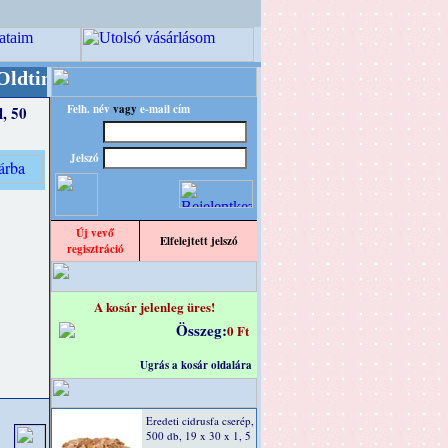
er/RETRO" designba!
+++++++ OPITEC - A Kreatí
Felh. név
vagy
e-mail cím
, 50
Jelszó
Új vevő
Elfelejtett jelszó
regisztráció
A kosár jelenleg üres!
Összeg:
0 Ft
Ugrás a kosár oldalára
Eredeti cidrusfa cserép,
500 db, 19 x 30 x 1, 5