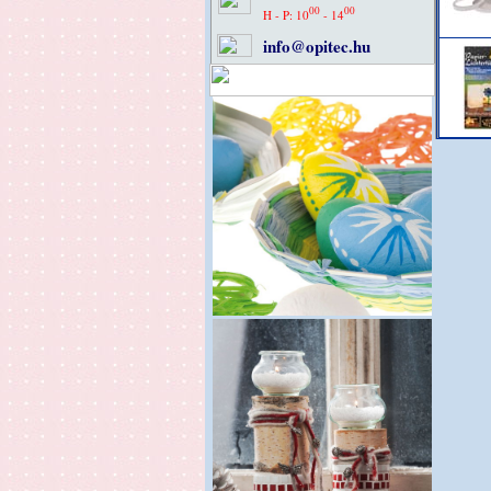
00
00
H - P: 10
- 14
info@opitec.hu