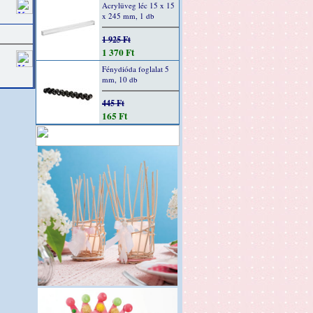
Acrylüveg léc 15 x 15
x 245 mm, 1 db
1 925 Ft
1 370 Ft
Fénydióda foglalat 5
mm, 10 db
445 Ft
165 Ft