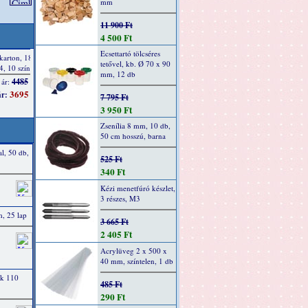
mm
11 900 Ft
4 500 Ft
Ecsettartó tölcséres
tetővel, kb. Ø 70 x 90
mm, 12 db
7 795 Ft
3 950 Ft
Zsenília 8 mm, 10 db,
50 cm hosszú, barna
l, 50 db,
525 Ft
340 Ft
Kézi menetfúró készlet,
3 részes, M3
m, 25 lap
3 665 Ft
2 405 Ft
Acrylüveg 2 x 500 x
40 mm, színtelen, 1 db
ek 110
485 Ft
290 Ft