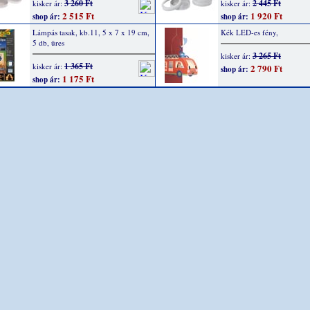
3 260 Ft
2 445 Ft
kisker ár:
kisker ár:
2 515 Ft
1 920 Ft
shop ár:
shop ár:
Lámpás tasak, kb.11, 5 x 7 x 19 cm,
Kék LED-es fény,
5 db, üres
3 265 Ft
kisker ár:
1 365 Ft
kisker ár:
2 790 Ft
shop ár:
1 175 Ft
shop ár: