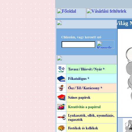
+++++++ OPITEC - A Kreatív Világ Mestere! 
Cikkszám, vagy keresett szó
Tavasz / Húsvét / Nyár *
Főkatalógus *
Ősz / Tél / Karácsony *
Színes papírok
Kreatívitás a papírral
Lyukasztók, ollók, nyomdázás,
ragasztók
Festékek és kellékek