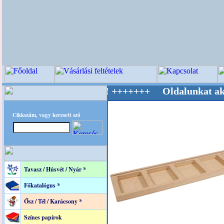
Világ Mestere! +++++++ Oldalunkat akarattal 
Cikkszám, vagy keresett szó
Tavasz / Húsvét / Nyár *
Főkatalógus *
Ősz / Tél / Karácsony *
Színes papírok