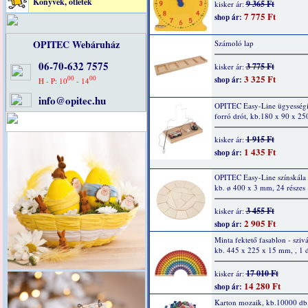
Könyvek, ötletek
9 365 Ft
kisker ár:
7 775 Ft
shop ár:
OPITEC Webáruház
Számoló lap
06-70-632 7575
3 775 Ft
kisker ár:
3 325 Ft
00
00
shop ár:
H - P: 10
- 14
info@opitec.hu
OPITEC Easy-Line ügyességi 
forró drót, kb.180 x 90 x 2
1 915 Ft
kisker ár:
1 435 Ft
shop ár:
OPITEC Easy-Line színskála
kb. ø 400 x 3 mm, 24 részes
3 455 Ft
kisker ár:
2 905 Ft
shop ár:
Minta fektető fasablon - sziv
kb. 445 x 225 x 15 mm, , 1 
17 010 Ft
kisker ár:
14 280 Ft
shop ár:
Karton mozaik, kb.10000 db,