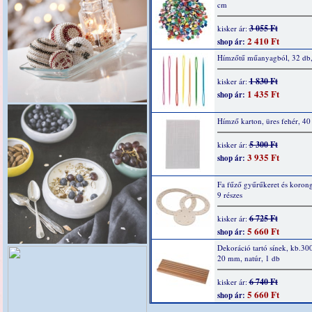
cm
3 055 Ft
kisker ár:
2 410 Ft
shop ár:
Hímzőtű műanyagból, 32 db,
1 830 Ft
kisker ár:
1 435 Ft
shop ár:
Hímző karton, üres fehér, 40
5 300 Ft
kisker ár:
3 935 Ft
shop ár:
Fa fűző gyűrűkeret és korong
9 részes
6 725 Ft
kisker ár:
5 660 Ft
shop ár:
Dekoráció tartó sínek, kb.30
20 mm, natúr, 1 db
6 740 Ft
kisker ár:
5 660 Ft
shop ár: