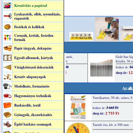
Kreatívitás a papírral
Lyukasztók, ollók, nyomdázás,
ragasztók
Festékek és kellékek
Ceruzák, kréták, festetlen
formák
Papír tárgyak, dekupázs
Egyedi albumok, kártyák
Virágkötészeti dekorációk
Kreatív alapanyagok
Modellezés, formaöntés
Az alk
Hagyományos technikák
Varrókarton, 50 db, színes, 8
Barkácsfilc, textil
3 665 Ft
kisker ár:
2 755 Ft
shop ár:
Gyöngyök, ékszerkészítés
Építő barkács csomagok
Tanuló óra, kb. ø 300 mm