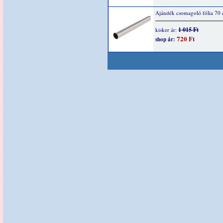
Ajándék csomagoló fólia 70
1 015 Ft
kisker ár:
720 Ft
shop ár: