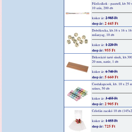
Fűzőcsíkok - pasztell, kb 50 
10 szín, 200 db
2 985 Ft
kisker ár:
2 445 Ft
shop ár:
Dobókocka, kb.16 x 16 x 1
műanyag, 10 db
1 220 Ft
kisker ár:
955 Ft
shop ár:
Dekoráció tartó sínek, kb.30
20 mm, natúr, 1 db
6 740 Ft
kisker ár:
5 660 Ft
shop ár:
Csodakapcsok, kb. 10 x 25 
színes, 50 db
3 455 Ft
kisker ár:
2 905 Ft
shop ár:
Celofán zacskó 10 db (145
1 055 Ft
kisker ár:
725 Ft
shop ár: