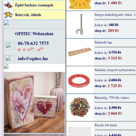
1 480 Ft
shop ár:
Építő barkács csomagok
Könyvek, ötletek
Szöges kábelrögzítő, fehér, 
345 Ft
kisker ár:
285 Ft
shop ár:
OPITEC Webáruház
06-70-632 7575
Számoló lap
00
00
H - P: 10
- 14
3 775 Ft
kisker ár:
info@opitec.hu
3 325 Ft
shop ár:
Sárkány eregető nylonzsinór
2 050 Ft
kisker ár:
1 725 Ft
shop ár:
Rajzszög, 750 db, színes
2 390 Ft
kisker ár:
2 060 Ft
shop ár:
Puzzle A4 fehér
1 425 Ft
kisker ár: