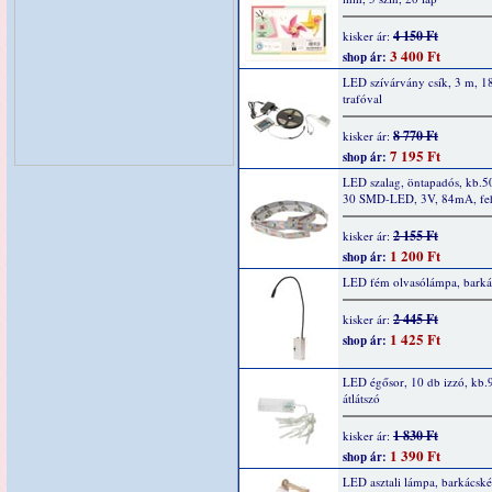
4 150 Ft
kisker ár:
3 400 Ft
shop ár:
LED szívárvány csík, 3 m, 18
trafóval
8 770 Ft
kisker ár:
7 195 Ft
shop ár:
LED szalag, öntapadós, kb.
30 SMD-LED, 3V, 84mA, feh
2 155 Ft
kisker ár:
1 200 Ft
shop ár:
LED fém olvasólámpa, barkác
2 445 Ft
kisker ár:
1 425 Ft
shop ár:
LED égősor, 10 db izzó, kb.
átlátszó
1 830 Ft
kisker ár:
1 390 Ft
shop ár:
LED asztali lámpa, barkácské