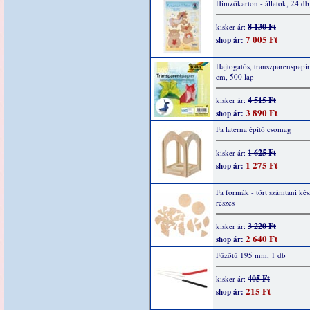
Himzőkarton - állatok, 24 d
8 130 Ft
kisker ár:
7 005 Ft
shop ár:
Hajtogatós, transzparenspapír
cm, 500 lap
4 515 Ft
kisker ár:
3 890 Ft
shop ár:
Fa laterna építő csomag
1 625 Ft
kisker ár:
1 275 Ft
shop ár:
Fa formák - tört számtani kés
részes
3 220 Ft
kisker ár:
2 640 Ft
shop ár:
Fűzőtű 195 mm, 1 db
405 Ft
kisker ár:
215 Ft
shop ár: