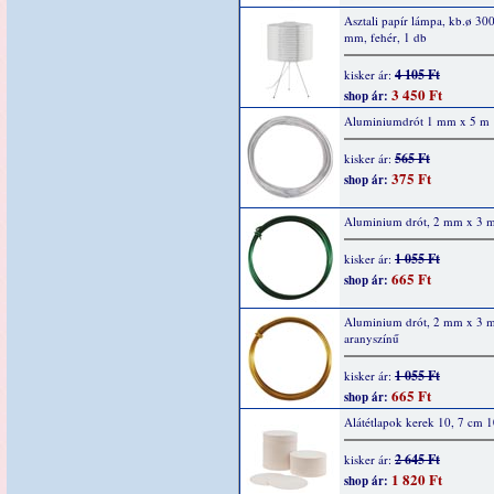
Asztali papír lámpa, kb.ø 30
mm, fehér, 1 db
4 105 Ft
kisker ár:
3 450 Ft
shop ár:
Aluminiumdrót 1 mm x 5 m
565 Ft
kisker ár:
375 Ft
shop ár:
Aluminium drót, 2 mm x 3 m
1 055 Ft
kisker ár:
665 Ft
shop ár:
Aluminium drót, 2 mm x 3 m
aranyszínű
1 055 Ft
kisker ár:
665 Ft
shop ár:
Alátétlapok kerek 10, 7 cm 
2 645 Ft
kisker ár:
1 820 Ft
shop ár: