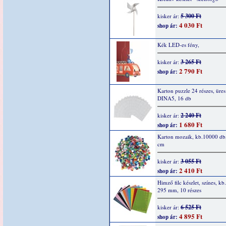
5 300 Ft
kisker ár:
4 030 Ft
shop ár:
Kék LED-es fény,
3 265 Ft
kisker ár:
2 790 Ft
shop ár:
Karton puzzle 24 részes, üres
DINA5, 16 db
2 240 Ft
kisker ár:
1 680 Ft
shop ár:
Karton mozaik, kb.10000 db,
cm
3 055 Ft
kisker ár:
2 410 Ft
shop ár:
Himző filc készlet, színes, kb
295 mm, 10 részes
6 525 Ft
kisker ár:
4 895 Ft
shop ár: