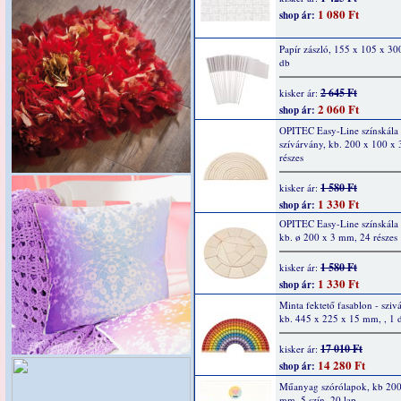
1 080 Ft
shop ár:
Papír zászló, 155 x 105 x 3
db
2 645 Ft
kisker ár:
2 060 Ft
shop ár:
OPITEC Easy-Line színskála
szívárvány, kb. 200 x 100 x
részes
1 580 Ft
kisker ár:
1 330 Ft
shop ár:
OPITEC Easy-Line színskála
kb. ø 200 x 3 mm, 24 részes
1 580 Ft
kisker ár:
1 330 Ft
shop ár:
Minta fektető fasablon - sziv
kb. 445 x 225 x 15 mm, , 1 
17 010 Ft
kisker ár:
14 280 Ft
shop ár:
Műanyag szórólapok, kb 200
mm, 5 szín, 20 lap