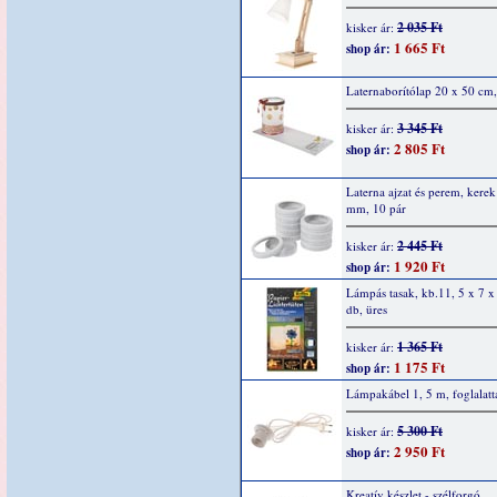
2 035 Ft
kisker ár:
1 665 Ft
shop ár:
Laternaborítólap 20 x 50 cm,
3 345 Ft
kisker ár:
2 805 Ft
shop ár:
Laterna ajzat és perem, kere
mm, 10 pár
2 445 Ft
kisker ár:
1 920 Ft
shop ár:
Lámpás tasak, kb.11, 5 x 7 x
db, üres
1 365 Ft
kisker ár:
1 175 Ft
shop ár:
Lámpakábel 1, 5 m, foglalatt
5 300 Ft
kisker ár:
2 950 Ft
shop ár:
Kreatív készlet - szélforgó