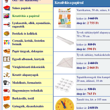
Ősz / Tél / Karácsony *
Kreatívitás a papírral
Színes papírok
Varrókarton, 50 db, színes, 8
Kreatívitás a papírral
3 665 Ft
kisker ár:
2 755 Ft
Lyukasztók, ollók, nyomdázás,
shop ár:
ragasztók
Tyvek sárkányépítő alapanyag
Festékek és kellékek
70 x 50 cm
Ceruzák, kréták, festetlen
formák
810 Ft
kisker ár:
590 Ft
shop ár:
Papír tárgyak, dekupázs
Tyvek sárkány, barkácskészle
Egyedi albumok, kártyák
2 460 Ft
kisker ár:
Virágkötészeti dekorációk
2 060 Ft
shop ár:
Kreatív alapanyagok
Tapadókorongok fém kampóv
20 mm, átlátszó, 10 db
Modellezés, formaöntés
930 Ft
kisker ár:
Hagyományos technikák
765 Ft
shop ár:
Barkácsfilc, textil
Tanuló óra, kb. ø 105 mm
Gyöngyök, ékszerkészítés
2 035 Ft
kisker ár: