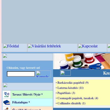
Cikkszám, vagy keresett szó
Krea
• Barkácsolás papírból (9)
• Laterna készítés (11)
• Papírfűzés (3)
Tavasz / Húsvét / Nyár *
• Csomagoló papírok, tasakok (4)
Főkatalógus *
• Csillámlós díszítők (1)