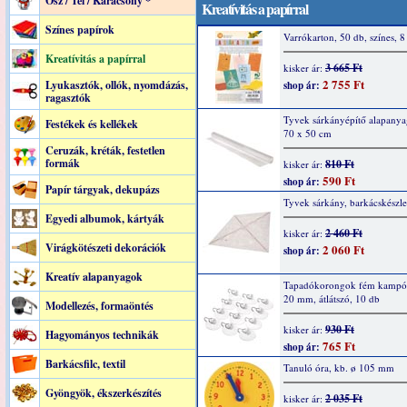
Ősz / Tél / Karácsony *
Kreatívitás a papírral
Színes papírok
Varrókarton, 50 db, színes, 8
Kreatívitás a papírral
3 665 Ft
kisker ár:
2 755 Ft
Lyukasztók, ollók, nyomdázás,
shop ár:
ragasztók
Tyvek sárkányépítő alapanyag
Festékek és kellékek
70 x 50 cm
Ceruzák, kréták, festetlen
formák
810 Ft
kisker ár:
590 Ft
shop ár:
Papír tárgyak, dekupázs
Tyvek sárkány, barkácskészle
Egyedi albumok, kártyák
2 460 Ft
kisker ár:
Virágkötészeti dekorációk
2 060 Ft
shop ár:
Kreatív alapanyagok
Tapadókorongok fém kampóv
20 mm, átlátszó, 10 db
Modellezés, formaöntés
930 Ft
kisker ár:
Hagyományos technikák
765 Ft
shop ár:
Barkácsfilc, textil
Tanuló óra, kb. ø 105 mm
Gyöngyök, ékszerkészítés
2 035 Ft
kisker ár: