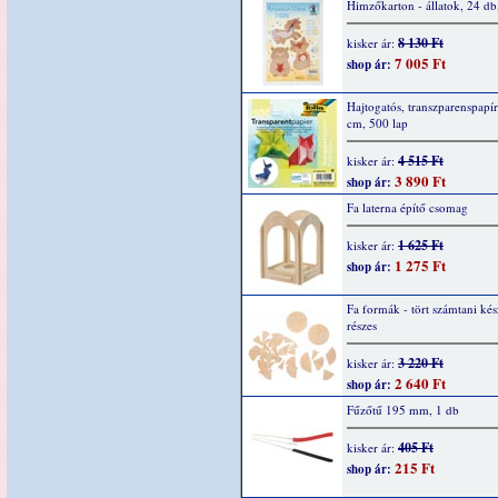
Himzőkarton - állatok, 24 d
8 130 Ft
kisker ár:
7 005 Ft
shop ár:
Hajtogatós, transzparenspapír
cm, 500 lap
4 515 Ft
kisker ár:
3 890 Ft
shop ár:
Fa laterna építő csomag
1 625 Ft
kisker ár:
1 275 Ft
shop ár:
Fa formák - tört számtani kés
részes
3 220 Ft
kisker ár:
2 640 Ft
shop ár:
Fűzőtű 195 mm, 1 db
405 Ft
kisker ár:
215 Ft
shop ár: