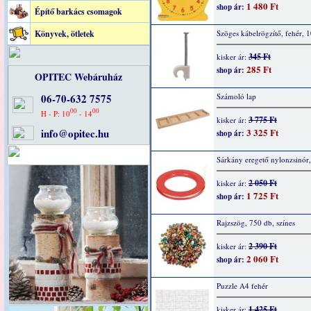
1 480 Ft
shop ár:
Építő barkács csomagok
Könyvek, ötletek
Szöges kábelrögzítő, fehér, 
345 Ft
kisker ár:
285 Ft
shop ár:
OPITEC Webáruház
06-70-632 7575
Számoló lap
00
00
H - P: 10
- 14
3 775 Ft
kisker ár:
info@opitec.hu
3 325 Ft
shop ár:
Sárkány eregető nylonzsinór
2 050 Ft
kisker ár:
1 725 Ft
shop ár:
Rajzszög, 750 db, színes
2 390 Ft
kisker ár:
2 060 Ft
shop ár:
Puzzle A4 fehér
1 425 Ft
kisker ár: