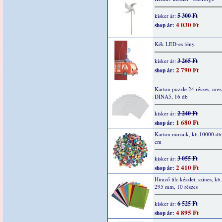
5 300 Ft
kisker ár:
4 030 Ft
shop ár:
Kék LED-es fény,
3 265 Ft
kisker ár:
2 790 Ft
shop ár:
Karton puzzle 24 részes, üres
DINA5, 16 db
2 240 Ft
kisker ár:
1 680 Ft
shop ár:
Karton mozaik, kb.10000 db,
cm
3 055 Ft
kisker ár:
2 410 Ft
shop ár:
Himző filc készlet, színes, kb
295 mm, 10 részes
6 525 Ft
kisker ár:
4 895 Ft
shop ár: