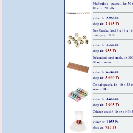
Fűzőcsíkok - pasztell, kb 50 
10 szín, 200 db
2 985 Ft
kisker ár:
2 445 Ft
shop ár:
Dobókocka, kb.16 x 16 x 1
műanyag, 10 db
1 220 Ft
kisker ár:
955 Ft
shop ár:
Dekoráció tartó sínek, kb.30
20 mm, natúr, 1 db
6 740 Ft
kisker ár:
5 660 Ft
shop ár:
Csodakapcsok, kb. 10 x 25 
színes, 50 db
3 455 Ft
kisker ár:
2 905 Ft
shop ár:
Celofán zacskó 10 db (145
1 055 Ft
kisker ár:
725 Ft
shop ár: