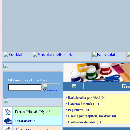
Cikkszám, vagy keresett szó
Krea
• Barkácsolás papírból (9)
• Laterna készítés (11)
• Papírfűzés (3)
Tavasz / Húsvét / Nyár *
• Csomagoló papírok, tasakok (4)
Főkatalógus *
• Csillámlós díszítők (1)