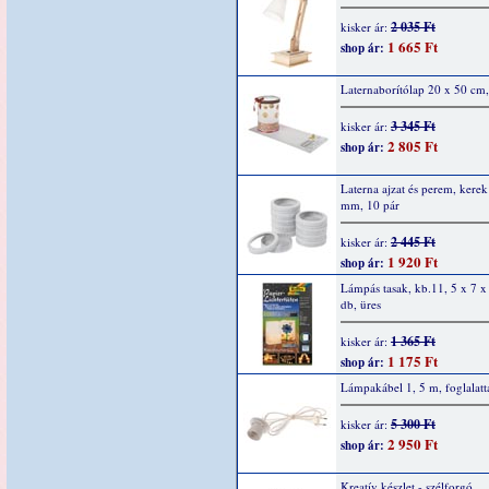
2 035 Ft
kisker ár:
1 665 Ft
shop ár:
Laternaborítólap 20 x 50 cm,
3 345 Ft
kisker ár:
2 805 Ft
shop ár:
Laterna ajzat és perem, kere
mm, 10 pár
2 445 Ft
kisker ár:
1 920 Ft
shop ár:
Lámpás tasak, kb.11, 5 x 7 x
db, üres
1 365 Ft
kisker ár:
1 175 Ft
shop ár:
Lámpakábel 1, 5 m, foglalatt
5 300 Ft
kisker ár:
2 950 Ft
shop ár:
Kreatív készlet - szélforgó