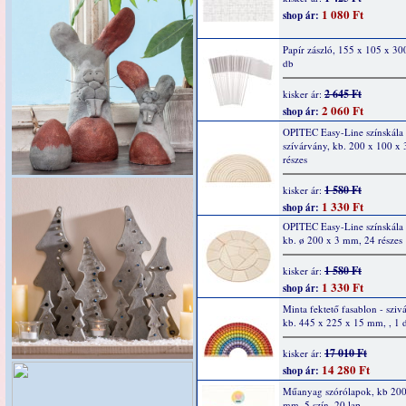
1 080 Ft
shop ár:
Papír zászló, 155 x 105 x 3
db
2 645 Ft
kisker ár:
2 060 Ft
shop ár:
OPITEC Easy-Line színskála
szívárvány, kb. 200 x 100 x
részes
1 580 Ft
kisker ár:
1 330 Ft
shop ár:
OPITEC Easy-Line színskála
kb. ø 200 x 3 mm, 24 részes
1 580 Ft
kisker ár:
1 330 Ft
shop ár:
Minta fektető fasablon - sziv
kb. 445 x 225 x 15 mm, , 1 
17 010 Ft
kisker ár:
14 280 Ft
shop ár:
Műanyag szórólapok, kb 200
mm, 5 szín, 20 lap