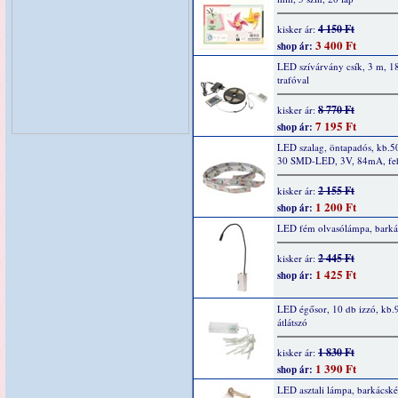
4 150 Ft
kisker ár:
3 400 Ft
shop ár:
LED szívárvány csík, 3 m, 18
trafóval
8 770 Ft
kisker ár:
7 195 Ft
shop ár:
LED szalag, öntapadós, kb.
30 SMD-LED, 3V, 84mA, feh
2 155 Ft
kisker ár:
1 200 Ft
shop ár:
LED fém olvasólámpa, barkác
2 445 Ft
kisker ár:
1 425 Ft
shop ár:
LED égősor, 10 db izzó, kb.
átlátszó
1 830 Ft
kisker ár:
1 390 Ft
shop ár:
LED asztali lámpa, barkácské