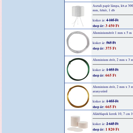
Asztali papír lámpa, kb.ø 30
mm, fehér, 1 db
4 105 Ft
kisker ár:
3 450 Ft
shop ár:
Aluminiumdrót 1 mm x 5 m
565 Ft
kisker ár:
375 Ft
shop ár:
Aluminium drót, 2 mm x 3 m
1 055 Ft
kisker ár:
665 Ft
shop ár:
Aluminium drót, 2 mm x 3 m
aranyszínű
1 055 Ft
kisker ár:
665 Ft
shop ár:
Alátétlapok kerek 10, 7 cm 
2 645 Ft
kisker ár:
1 820 Ft
shop ár: