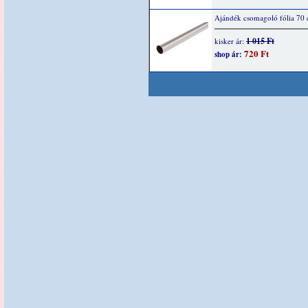
Ajándék csomagoló fólia 70
1 015 Ft
kisker ár:
720 Ft
shop ár: