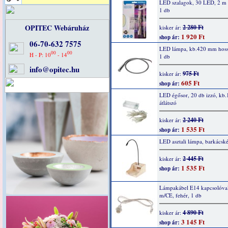
LED szalagok, 30 LED, 2 m 
1 db
OPITEC Webáruház
2 280 Ft
kisker ár:
1 920 Ft
shop ár:
06-70-632 7575
LED lámpa, kb.420 mm hoss
00
00
H - P: 10
- 14
1 db
info@opitec.hu
975 Ft
kisker ár:
605 Ft
shop ár:
LED égősor, 20 db izzó, kb.
átlátszó
2 240 Ft
kisker ár:
1 535 Ft
shop ár:
LED asztali lámpa, barkácské
2 445 Ft
kisker ár:
1 535 Ft
shop ár:
Lámpakábel E14 kapcsolóval
m/CE, fehér, 1 db
4 890 Ft
kisker ár:
3 145 Ft
shop ár: