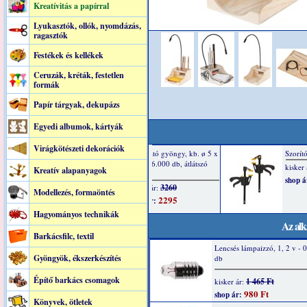
Kreatívitás a papírral
Lyukasztók, ollók, nyomdázás,
ragasztók
Festékek és kellékek
Ceruzák, kréták, festetlen
formák
Papír tárgyak, dekupázs
Egyedi albumok, kártyák
Virágkötészeti dekorációk
Kreatív alapanyagok
Modellezés, formaöntés
Hagyományos technikák
Az alk
Barkácsfilc, textil
Lencsés lámpaizzó, 1, 2 v - 0
Gyöngyök, ékszerkészítés
db
Építő barkács csomagok
1 465 Ft
kisker ár:
980 Ft
shop ár:
Könyvek, ötletek