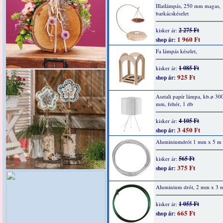
Illatlámpás, 250 mm magas,
barkácskészlet
2 275 Ft
kisker ár:
1 960 Ft
shop ár:
Fa lámpás készlet,
1 085 Ft
kisker ár:
925 Ft
shop ár:
Asztali papír lámpa, kb.ø 30
mm, fehér, 1 db
4 105 Ft
kisker ár:
3 450 Ft
shop ár:
Aluminiumdrót 1 mm x 5 m
565 Ft
kisker ár:
375 Ft
shop ár:
Aluminium drót, 2 mm x 3 m
1 055 Ft
kisker ár:
665 Ft
shop ár: