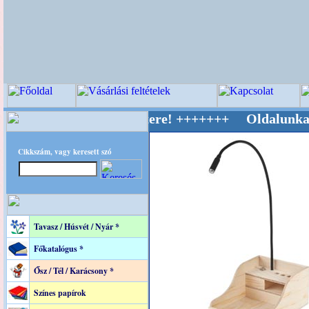
ív Világ Mestere! +++++++ Oldalunkat akaratt
Cikkszám, vagy keresett szó
Tavasz / Húsvét / Nyár *
Főkatalógus *
Ősz / Tél / Karácsony *
Színes papírok