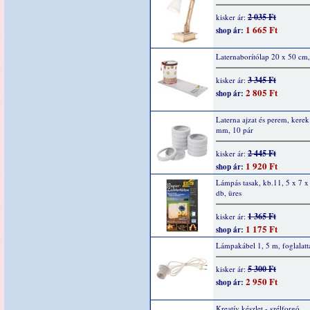
2 035 Ft
kisker ár:
1 665 Ft
shop ár:
Laternaborítólap 20 x 50 cm,
3 345 Ft
kisker ár:
2 805 Ft
shop ár:
Laterna ajzat és perem, kere
mm, 10 pár
2 445 Ft
kisker ár:
1 920 Ft
shop ár:
Lámpás tasak, kb.11, 5 x 7 x
db, üres
1 365 Ft
kisker ár:
1 175 Ft
shop ár:
Lámpakábel 1, 5 m, foglalatt
5 300 Ft
kisker ár:
2 950 Ft
shop ár:
Kreatív készlet - szélforgó