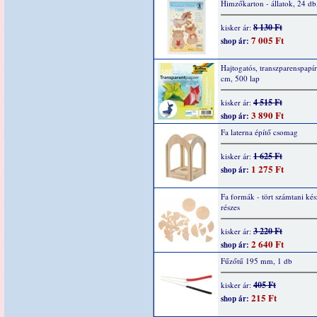
Himzőkarton - állatok, 24 d
8 130 Ft
kisker ár:
7 005 Ft
shop ár:
Hajtogatós, transzparenspapír
cm, 500 lap
4 515 Ft
kisker ár:
3 890 Ft
shop ár:
Fa laterna építő csomag
1 625 Ft
kisker ár:
1 275 Ft
shop ár:
Fa formák - tört számtani kés
részes
3 220 Ft
kisker ár:
2 640 Ft
shop ár:
Fűzőtű 195 mm, 1 db
405 Ft
kisker ár:
215 Ft
shop ár: