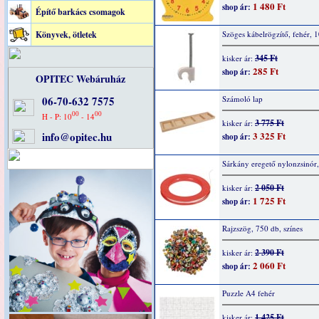
1 480 Ft
shop ár:
Építő barkács csomagok
Könyvek, ötletek
Szöges kábelrögzítő, fehér, 
345 Ft
kisker ár:
285 Ft
shop ár:
OPITEC Webáruház
06-70-632 7575
Számoló lap
00
00
H - P: 10
- 14
3 775 Ft
kisker ár:
info@opitec.hu
3 325 Ft
shop ár:
Sárkány eregető nylonzsinór
2 050 Ft
kisker ár:
1 725 Ft
shop ár:
Rajzszög, 750 db, színes
2 390 Ft
kisker ár:
2 060 Ft
shop ár:
Puzzle A4 fehér
1 425 Ft
kisker ár: