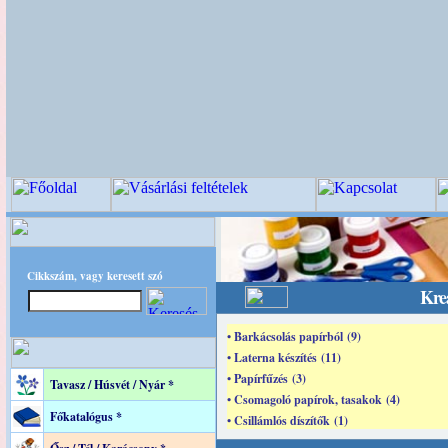
Cikkszám, vagy keresett szó
Krea
• Barkácsolás papírból (9)
• Laterna készítés (11)
• Papírfűzés (3)
Tavasz / Húsvét / Nyár *
• Csomagoló papírok, tasakok (4)
Főkatalógus *
• Csillámlós díszítők (1)