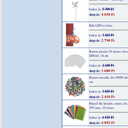
5 300 Ft
kisker ár:
4 030 Ft
shop ár:
Kék LED-es fény,
3 265 Ft
kisker ár:
2 790 Ft
shop ár:
Karton puzzle 24 részes, üres
DINA5, 16 db
2 240 Ft
kisker ár:
1 680 Ft
shop ár:
Karton mozaik, kb.10000 db,
cm
3 055 Ft
kisker ár:
2 410 Ft
shop ár:
Himző filc készlet, színes, kb
295 mm, 10 részes
6 525 Ft
kisker ár:
4 895 Ft
shop ár: