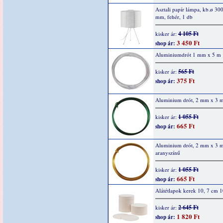
Asztali papír lámpa, kb.ø 30
mm, fehér, 1 db
4 105 Ft
kisker ár:
3 450 Ft
shop ár:
Aluminiumdrót 1 mm x 5 m
565 Ft
kisker ár:
375 Ft
shop ár:
Aluminium drót, 2 mm x 3 m
1 055 Ft
kisker ár:
665 Ft
shop ár:
Aluminium drót, 2 mm x 3 m
aranyszínű
1 055 Ft
kisker ár:
665 Ft
shop ár:
Alátétlapok kerek 10, 7 cm 
2 645 Ft
kisker ár:
1 820 Ft
shop ár: