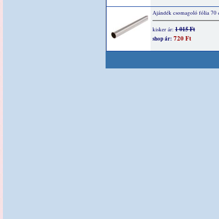
Ajándék csomagoló fólia 70
1 015 Ft
kisker ár:
720 Ft
shop ár: