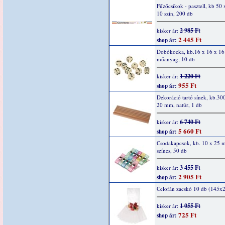
Fűzőcsíkok - pasztell, kb 50 
10 szín, 200 db
2 985 Ft
kisker ár:
2 445 Ft
shop ár:
Dobókocka, kb.16 x 16 x 1
műanyag, 10 db
1 220 Ft
kisker ár:
955 Ft
shop ár:
Dekoráció tartó sínek, kb.30
20 mm, natúr, 1 db
6 740 Ft
kisker ár:
5 660 Ft
shop ár:
Csodakapcsok, kb. 10 x 25 
színes, 50 db
3 455 Ft
kisker ár:
2 905 Ft
shop ár:
Celofán zacskó 10 db (145
1 055 Ft
kisker ár:
725 Ft
shop ár: