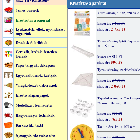
Ősz / Tél / Karácsony *
Kreatívitás a papírral
Színes papírok
Varrókarton, 50 db, színes, 8
Kreatívitás a papírral
3 665 Ft
kisker ár:
2 755 Ft
Lyukasztók, ollók, nyomdázás,
shop ár:
ragasztók
Tyvek sárkányépítő alapanyag
Festékek és kellékek
70 x 50 cm
Ceruzák, kréták, festetlen
formák
810 Ft
kisker ár:
590 Ft
shop ár:
Papír tárgyak, dekupázs
Tyvek sárkány, barkácskészle
Egyedi albumok, kártyák
2 460 Ft
kisker ár:
Virágkötészeti dekorációk
2 060 Ft
shop ár:
Kreatív alapanyagok
Tapadókorongok fém kampóv
20 mm, átlátszó, 10 db
Modellezés, formaöntés
930 Ft
kisker ár:
Hagyományos technikák
765 Ft
shop ár:
Barkácsfilc, textil
Tanuló óra, kb. ø 105 mm
Gyöngyök, ékszerkészítés
2 035 Ft
kisker ár: