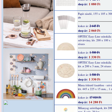
1 080 Ft
shop ár:
Papír zászló, 155 x 105 x 3
db
2 645 Ft
kisker ár:
2 060 Ft
shop ár:
OPITEC Easy-Line színskála
szívárvány, kb. 200 x 100 x
részes
1 580 Ft
kisker ár:
1 330 Ft
shop ár:
OPITEC Easy-Line színskála
kb. ø 200 x 3 mm, 24 részes
1 580 Ft
kisker ár:
1 330 Ft
shop ár:
Minta fektető fasablon - sziv
kb. 445 x 225 x 15 mm, , 1 
17 010 Ft
kisker ár:
14 280 Ft
shop ár:
Műanyag szórólapok, kb 200
mm, 5 szín, 20 lap