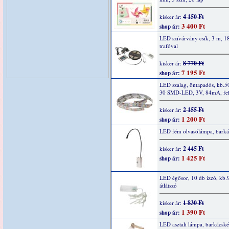
4 150 Ft
kisker ár:
3 400 Ft
shop ár:
LED szívárvány csík, 3 m, 18
trafóval
8 770 Ft
kisker ár:
7 195 Ft
shop ár:
LED szalag, öntapadós, kb.
30 SMD-LED, 3V, 84mA, feh
2 155 Ft
kisker ár:
1 200 Ft
shop ár:
LED fém olvasólámpa, barkác
2 445 Ft
kisker ár:
1 425 Ft
shop ár:
LED égősor, 10 db izzó, kb.
átlátszó
1 830 Ft
kisker ár:
1 390 Ft
shop ár:
LED asztali lámpa, barkácské