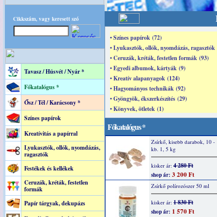
Cikkszám, vagy keresett szó
• Színes papírok (72)
• Lyukasztók, ollók, nyomdázás, ragasztók 
• Ceruzák, kréták, festetlen formák (93)
• Egyedi albumok, kártyák (9)
Tavasz / Húsvét / Nyár *
• Kreatív alapanyagok (124)
Főkatalógus *
• Hagyományos technikák (92)
• Gyöngyök, ékszerkészítés (29)
Ősz / Tél / Karácsony *
• Könyvek, ötletek (1)
Színes papírok
Főkatalógus *
Kreatívitás a papírral
Zsírkő, kisebb darabok, 10 -
Lyukasztók, ollók, nyomdázás,
kb. 1, 5 kg
ragasztók
4 280 Ft
kisker ár:
Festékek és kellékek
3 200 Ft
shop ár:
Ceruzák, kréták, festetlen
Zsírkő polírozószer 50 ml
formák
1 830 Ft
kisker ár:
Papír tárgyak, dekupázs
1 570 Ft
shop ár: