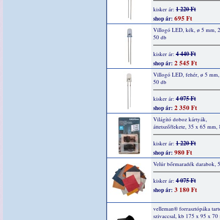
1 220 Ft
kisker ár:
695 Ft
shop ár:
Villogó LED, kék, ø 5 mm, 
50 db
4 440 Ft
kisker ár:
2 545 Ft
shop ár:
Villogó LED, fehér, ø 5 mm
50 db
4 075 Ft
kisker ár:
2 350 Ft
shop ár:
Világító doboz kártyák,
áttetsző/fekete, 35 x 65 mm,
1 220 Ft
kisker ár:
980 Ft
shop ár:
Velúr bőrmaradék darabok, 
4 075 Ft
kisker ár:
3 180 Ft
shop ár:
velleman® forrasztópáka tartó
szivaccsal, kb 175 x 95 x 70