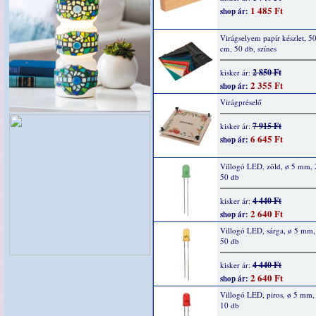
1 485 Ft
shop ár:
Virágselyem papír készlet, 5
cm, 50 db, színes
2 850 Ft
kisker ár:
2 355 Ft
shop ár:
Virágpréselő
7 915 Ft
kisker ár:
6 645 Ft
shop ár:
Villogó LED, zöld, ø 5 mm,
50 db
4 440 Ft
kisker ár:
2 640 Ft
shop ár:
Villogó LED, sárga, ø 5 mm
50 db
4 440 Ft
kisker ár:
2 640 Ft
shop ár:
Villogó LED, piros, ø 5 mm
10 db