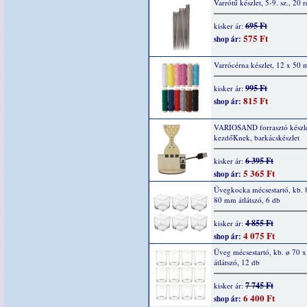
Varrótű készlet, 5-9. sz., 20 r
695 Ft
kisker ár:
575 Ft
shop ár:
Varrócérna készlet, 12 x 50 m
995 Ft
kisker ár:
815 Ft
shop ár:
VARIOSAND forrasztó készl
kezdőKnek, barkácskészlet
6 395 Ft
kisker ár:
5 365 Ft
shop ár:
Üvegkocka mécsestartó, kb. 
80 mm átlátszó, 6 db
4 855 Ft
kisker ár:
4 075 Ft
shop ár:
Üveg mécsestartó, kb. ø 70 
átlátszó, 12 db
7 745 Ft
kisker ár:
6 400 Ft
shop ár: