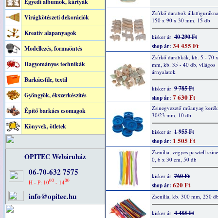
Egyedi albumok, kártyák
Zsírkő darabok állatfigurákn
Virágkötészeti dekorációk
150 x 90 x 30 mm, 15 db
Kreatív alapanyagok
40 290 Ft
kisker ár:
34 455 Ft
shop ár:
Modellezés, formaöntés
Zsírkő darabkák, kb. 5 - 70 
Hagyományos technikák
mm, kb. 35 - 40 db, világos
árnyalatok
Barkácsfilc, textil
9 785 Ft
kisker ár:
Gyöngyök, ékszerkészítés
7 630 Ft
shop ár:
Zsinegvezető műanyag kerék,
Építő barkács csomagok
30/23 mm, 10 db
Könyvek, ötletek
1 955 Ft
kisker ár:
1 505 Ft
shop ár:
Zsenília, vegyes pasztell szín
OPITEC Webáruház
0, 6 x 30 cm, 50 db
06-70-632 7575
760 Ft
kisker ár:
00
00
H - P: 10
- 14
620 Ft
shop ár:
info@opitec.hu
Zsenília, kb. 300 mm, 250 d
4 485 Ft
kisker ár: