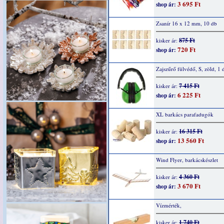
3 695 Ft
shop ár:
Zsanír 16 x 12 mm, 10 db
875 Ft
kisker ár:
720 Ft
shop ár:
Zajszűrő fülvédő, S, zöld, 1 
7 415 Ft
kisker ár:
6 225 Ft
shop ár:
XL barkács parafadugók
16 315 Ft
kisker ár:
13 560 Ft
shop ár:
Wind Flyer, barkácskészlet
4 360 Ft
kisker ár:
3 670 Ft
shop ár:
Vízmérték,
1 740 Ft
kisker ár: