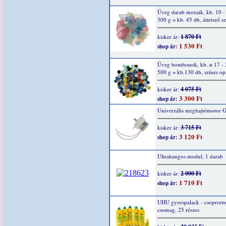
Üveg darab mozaik, kb. 10 
300 g = kb. 45 db, áttetsző s
1 870 Ft
kisker ár:
1 530 Ft
shop ár:
Üveg bombonok, kb. ø 17 -
500 g = kb.130 db, színes o
4 075 Ft
kisker ár:
3 300 Ft
shop ár:
Univerzális meghajtómotor 
3 715 Ft
kisker ár:
3 120 Ft
shop ár:
Ultrahangos modul, 1 darab
2 000 Ft
kisker ár:
1 710 Ft
shop ár:
UHU gyorspalack - csoprorto
csomag, 25 részes