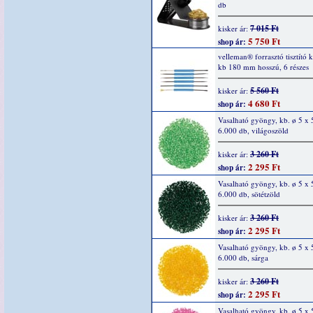
db
7 015 Ft
kisker ár:
5 750 Ft
shop ár:
velleman® forrasztó tisztító k
kb 180 mm hosszú, 6 részes
5 560 Ft
kisker ár:
4 680 Ft
shop ár:
Vasalható gyöngy, kb. ø 5 x
6.000 db, világoszöld
3 260 Ft
kisker ár:
2 295 Ft
shop ár:
Vasalható gyöngy, kb. ø 5 x
6.000 db, sötétzöld
3 260 Ft
kisker ár:
2 295 Ft
shop ár:
Vasalható gyöngy, kb. ø 5 x
6.000 db, sárga
3 260 Ft
kisker ár:
2 295 Ft
shop ár:
Vasalható gyöngy, kb. ø 5 x