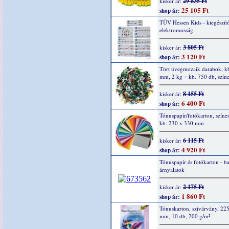
29 835 Ft
kisker ár:
25 105 Ft
shop ár:
TÜV Hessen Kids - kiegészítő
elektromosság
3 805 Ft
kisker ár:
3 120 Ft
shop ár:
Tört üvegmozaik darabok, kb
mm, 2 kg = kb. 750 db, szín
8 155 Ft
kisker ár:
6 400 Ft
shop ár:
Tónuspapír/fotókarton, színes
kb. 230 x 330 mm
6 115 Ft
kisker ár:
4 920 Ft
shop ár:
Tónuspapír és fotókarton - b
árnyalatok
2 175 Ft
kisker ár:
1 860 Ft
shop ár:
Tónuskarton, szívárvány, 22
mm, 10 db, 200 g/m²