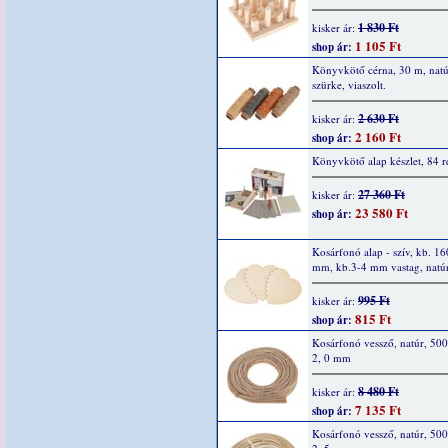
1 830 Ft
kisker ár:
1 105 Ft
shop ár:
Könyvkötő cérna, 30 m, natú
szürke, viaszolt.
2 630 Ft
kisker ár:
2 160 Ft
shop ár:
Könyvkötő alap készlet, 84 r
27 360 Ft
kisker ár:
23 580 Ft
shop ár:
Kosárfonó alap - szív, kb. 1
mm, kb.3-4 mm vastag, natúr
995 Ft
kisker ár:
815 Ft
shop ár:
Kosárfonó vessző, natúr, 500
2, 0 mm
8 480 Ft
kisker ár:
7 135 Ft
shop ár:
Kosárfonó vessző, natúr, 500