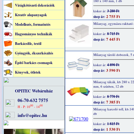
180 x 140 mm, 1 db
Virágkötészeti dekorációk
3 280 Ft
kisker ár:
Kreatív alapanyagok
2 755 Ft
shop ár:
Műanyag, egymásra rakható
Modellezés, formaöntés
8 715 Ft
Hagyományos technikák
kisker ár:
7 445 Ft
shop ár:
Barkácsfilc, textil
Gyöngyök, ékszerkészítés
Műanyag tároló dobozok, 5 r
Építő barkács csomagok
4 890 Ft
kisker ár:
3 590 Ft
shop ár:
Könyvek, ötletek
Műanyag tálcák, kb 280 x 2
mm, 6 színben, 12 db
OPITEC Webáruház
8 770 Ft
kisker ár:
06-70-632 7575
7 385 Ft
shop ár:
00
00
H - P: 10
- 14
Műanyag karcoló toll, kb.1
db
info@opitec.hu
1 815 Ft
kisker ár:
1 530 Ft
shop ár: