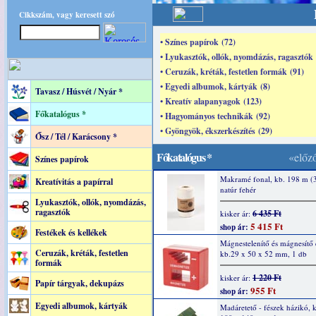
Cikkszám, vagy keresett szó
• Színes papírok (72)
• Lyukasztók, ollók, nyomdázás, ragasztók 
• Ceruzák, kréták, festetlen formák (91)
• Egyedi albumok, kártyák (8)
Tavasz / Húsvét / Nyár *
• Kreatív alapanyagok (123)
Főkatalógus *
• Hagyományos technikák (92)
• Gyöngyök, ékszerkészítés (29)
Ősz / Tél / Karácsony *
Főkatalógus *
«előz
Színes papírok
Makramé fonal, kb. 198 m (3
Kreatívitás a papírral
natúr fehér
Lyukasztók, ollók, nyomdázás,
ragasztók
6 435 Ft
kisker ár:
5 415 Ft
shop ár:
Festékek és kellékek
Mágnestelenítő és mágnesítő 
Ceruzák, kréták, festetlen
kb.29 x 50 x 52 mm, 1 db
formák
1 220 Ft
kisker ár:
Papír tárgyak, dekupázs
955 Ft
shop ár:
Egyedi albumok, kártyák
Madáretető - fészek házikó, 