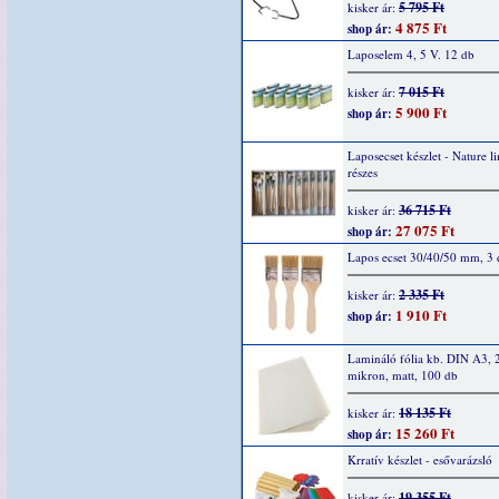
5 795 Ft
kisker ár:
4 875 Ft
shop ár:
Laposelem 4, 5 V. 12 db
7 015 Ft
kisker ár:
5 900 Ft
shop ár:
Laposecset készlet - Nature l
részes
36 715 Ft
kisker ár:
27 075 Ft
shop ár:
Lapos ecset 30/40/50 mm, 3 
2 335 Ft
kisker ár:
1 910 Ft
shop ár:
Lamináló fólia kb. DIN A3, 
mikron, matt, 100 db
18 135 Ft
kisker ár:
15 260 Ft
shop ár:
Krratív készlet - esővarázsló
19 355 Ft
kisker ár: