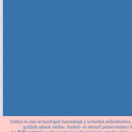
Sütiket és más technológiát használunk a weboldal működéséhez, st
gyűjtött adatok média-, hirdető- és elemző partnereinkkel