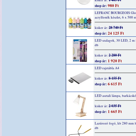
980 Ft
shop ár:
LEFRANC BOURGEOIS Glo
acrylfesték készlet, 6 x 500 
28 740 Ft
kisker ár:
24 125 Ft
shop ár:
LED szalagok, 30 LED, 2 m 
db
2 280 Ft
kisker ár:
1 920 Ft
shop ár:
LED rajztábla A4
8 155 Ft
kisker ár:
6 615 Ft
shop ár:
LED asztali lámpa, barkácské
2 035 Ft
kisker ár:
1 665 Ft
shop ár:
Lazúrozó fogó, kb 280 mm h
db