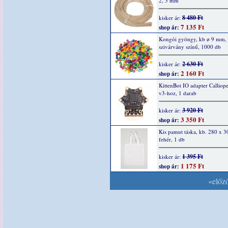
2, 5 mm
8 480 Ft
kisker ár:
7 135 Ft
shop ár:
Kongói gyöngy, kb ø 9 mm,
szivárvány színű, 1000 db
2 630 Ft
kisker ár:
2 160 Ft
shop ár:
KittenBot IO adapter Calliop
v3-hoz, 1 darab
3 920 Ft
kisker ár:
3 350 Ft
shop ár:
Kis pamut táska, kb. 280 x 
fehér, 1 db
1 395 Ft
kisker ár:
1 175 Ft
shop ár:
«előz