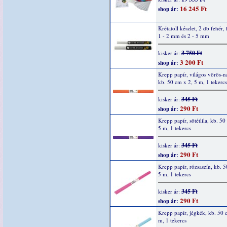
16 245 Ft
shop ár:
Krétatoll készlet, 2 db fehér,
1 - 2 mm és 2 - 5 mm
3 750 Ft
kisker ár:
3 200 Ft
shop ár:
Krepp papír, világos vörös-n
kb. 50 cm x 2, 5 m, 1 tekercs
345 Ft
kisker ár:
290 Ft
shop ár:
Krepp papír, sötétlila, kb. 50
5 m, 1 tekercs
345 Ft
kisker ár:
290 Ft
shop ár:
Krepp papír, rózsaszín, kb. 5
5 m, 1 tekercs
345 Ft
kisker ár:
290 Ft
shop ár:
Krepp papír, jégkék, kb. 50 
m, 1 tekercs