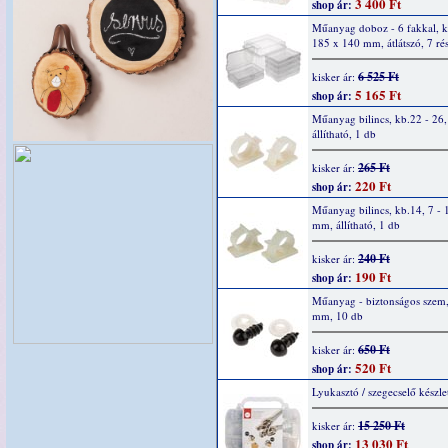
3 400 Ft
shop ár:
Műanyag doboz - 6 fakkal, k
185 x 140 mm, átlátszó, 7 ré
6 525 Ft
kisker ár:
5 165 Ft
shop ár:
Műanyag bilincs, kb.22 - 26
állítható, 1 db
265 Ft
kisker ár:
220 Ft
shop ár:
Műanyag bilincs, kb.14, 7 - 
mm, állítható, 1 db
240 Ft
kisker ár:
190 Ft
shop ár:
Műanyag - biztonságos szem,
mm, 10 db
650 Ft
kisker ár:
520 Ft
shop ár:
Lyukasztó / szegecselő készle
15 250 Ft
kisker ár:
13 030 Ft
shop ár: