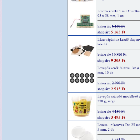
Lótozó készlet 'TrainYourBrai
93 x 58 mm, 1 db
6 160 Ft
kisker ár:
5 165 Ft
shop ár:
Lézervágáshoz kezdő alapan
készlet
10 890 Ft
kisker ár:
9 305 Ft
shop ár:
Levegős kerék felnivel, kb.ø
mm, 10 db
2 990 Ft
kisker ár:
2 515 Ft
shop ár:
Levegőn száradó modellező 
250 g, sárga
4 150 Ft
kisker ár:
3 495 Ft
shop ár:
Lencse - bikonvex Dia 25 m
5 mm, 2 db
1 465 Ft
kisker ár: