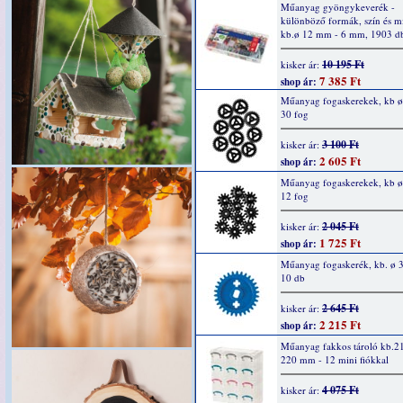
Műanyag gyöngykeverék -
különböző formák, szín és mi
kb.ø 12 mm - 6 mm, 1903 d
10 195 Ft
kisker ár:
7 385 Ft
shop ár:
Műanyag fogaskerekek, kb 
30 fog
3 100 Ft
kisker ár:
2 605 Ft
shop ár:
Műanyag fogaskerekek, kb 
12 fog
2 045 Ft
kisker ár:
1 725 Ft
shop ár:
Műanyag fogaskerék, kb. ø 
10 db
2 645 Ft
kisker ár:
2 215 Ft
shop ár:
Műanyag fakkos tároló kb.2
220 mm - 12 mini fiókkal
4 075 Ft
kisker ár: