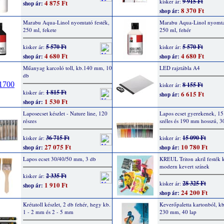
9 915 Ft
kisker ár:
4 875 Ft
shop ár:
8 370 Ft
shop ár:
Marabu Aqua-Linol nyomtató festék,
Marabu Aqua-Linol nyomtat
250 ml, fekete
250 ml, fehér
5 570 Ft
5 570 Ft
kisker ár:
kisker ár:
4 680 Ft
4 680 Ft
shop ár:
shop ár:
Műanyag karcoló toll, kb.140 mm, 10
LED rajztábla A4
db
8 155 Ft
kisker ár:
1 815 Ft
kisker ár:
6 615 Ft
shop ár:
1 530 Ft
shop ár:
Laposecset készlet - Nature line, 120
Lapos ecset gyerekenek, 1
részes
széles és 190 mm hosszú, 3
36 715 Ft
15 090 Ft
kisker ár:
kisker ár:
27 075 Ft
10 780 Ft
shop ár:
shop ár:
Lapos ecset 30/40/50 mm, 3 db
KREUL Triton akril festék k
modern kevert színek
2 335 Ft
kisker ár:
28 325 Ft
kisker ár:
1 910 Ft
shop ár:
24 200 Ft
shop ár:
Krétatoll készlet, 2 db fehér, hegy kb.
Keverőpaletta kartonból, k
1 - 2 mm és 2 - 5 mm
230 mm, 40 lap