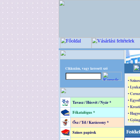
Cikkszám, vagy keresett szó
• Színe
• Lyuka
• Ceruz
• Egyed
Tavasz / Húsvét / Nyár *
• Kreat
Főkatalógus *
• Hagyo
• Gyöng
Ősz / Tél / Karácsony *
Festékek
Színes papírok