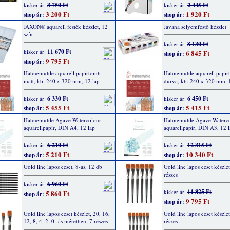
3 750 Ft
2 445 Ft
kisker ár:
kisker ár:
3 200 Ft
1 920 Ft
shop ár:
shop ár:
JAXON® aquarell festék készlet, 12
Javana selyemfestő készlet
szín
8 130 Ft
kisker ár:
11 670 Ft
kisker ár:
6 845 Ft
shop ár:
9 795 Ft
shop ár:
Hahnemühle aquarell papírtömb -
Hahnemühle aquarell papír
matt, kb. 240 x 320 mm, 12 lap
durva, kb. 240 x 320 mm, 
6 330 Ft
6 450 Ft
kisker ár:
kisker ár:
5 455 Ft
5 415 Ft
shop ár:
shop ár:
Hahnemühle Agave Watercolour
Hahnemühle Agave Waterc
aquarellpapír, DIN A4, 12 lap
aquarellpapír, DIN A3, 12 
6 210 Ft
12 315 Ft
kisker ár:
kisker ár:
5 210 Ft
10 340 Ft
shop ár:
shop ár:
Gold line lapos ecset, 8-as, 12 db
Gold line lapos ecset készlet
részes
6 960 Ft
kisker ár:
11 825 Ft
kisker ár:
5 860 Ft
shop ár:
9 795 Ft
shop ár:
Gold line lapos ecset készlet, 20, 16,
Gold line lapos ecset készlet
12, 8, 4, 2, 0- ás méretben, 7 részes
részes