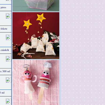
 piros
 fekete
, ciánkék
6 x 300 ml
0 ml