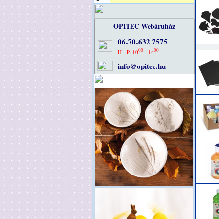
OPITEC Webáruház
06-70-632 7575
00
00
H - P: 10
- 14
info@opitec.hu