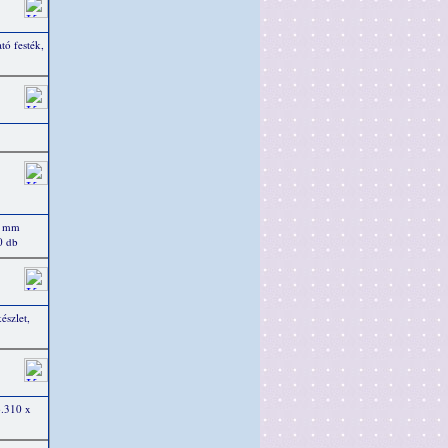
ó festék,
5 mm
0 db
észlet,
b.310 x