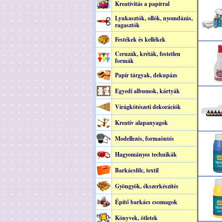
Kreatívitás a papírral
Lyukasztók, ollók, nyomdázás,
ragasztók
Festékek és kellékek
Ceruzák, kréták, festetlen
formák
Papír tárgyak, dekupázs
Egyedi albumok, kártyák
Virágkötészeti dekorációk
Kreatív alapanyagok
Modellezés, formaöntés
Hagyományos technikák
Barkácsfilc, textil
Gyöngyök, ékszerkészítés
Építő barkács csomagok
Könyvek, ötletek