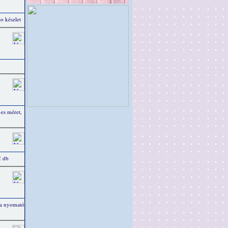
o készlet
-es méret,
2 db
ta nyomató