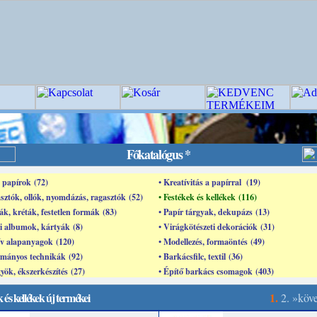
Főkatalógus *
s papírok (72)
• Kreatívitás a papírral (19)
sztók, ollók, nyomdázás, ragasztók (52)
• Festékek és kellékek (116)
ák, kréták, festetlen formák (83)
• Papír tárgyak, dekupázs (13)
i albumok, kártyák (8)
• Virágkötészeti dekorációk (31)
ív alapanyagok (120)
• Modellezés, formaöntés (49)
mányos technikák (92)
• Barkácsfilc, textil (36)
yök, ékszerkészítés (27)
• Építő barkács csomagok (403)
 és kellékek új termékei
1.
2.
»köv