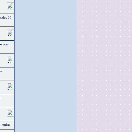
szlet, 36
os ecset,
ot
l,
, türkiz