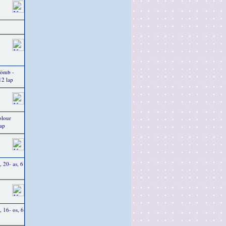
tömb -
12 lap
olour
lap
, 20- as, 6
, 16- os, 6