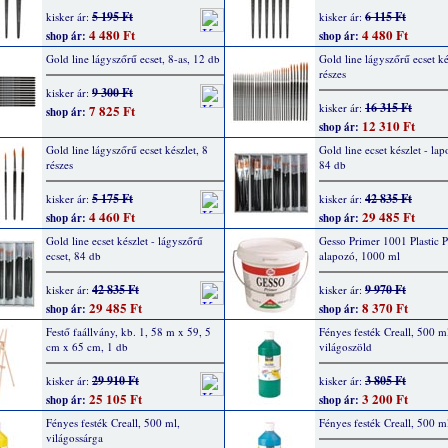
5 195 Ft
6 115 Ft
kisker ár:
kisker ár:
4 480 Ft
4 480 Ft
shop ár:
shop ár:
Gold line lágyszőrű ecset, 8-as, 12 db
Gold line lágyszőrű ecset ké
részes
9 300 Ft
kisker ár:
16 315 Ft
kisker ár:
7 825 Ft
shop ár:
12 310 Ft
shop ár:
Gold line lágyszőrű ecset készlet, 8
Gold line ecset készlet - lap
részes
84 db
5 175 Ft
42 835 Ft
kisker ár:
kisker ár:
4 460 Ft
29 485 Ft
shop ár:
shop ár:
Gold line ecset készlet - lágyszőrű
Gesso Primer 1001 Plastic P
ecset, 84 db
alapozó, 1000 ml
42 835 Ft
9 970 Ft
kisker ár:
kisker ár:
29 485 Ft
8 370 Ft
shop ár:
shop ár:
Festő faállvány, kb. 1, 58 m x 59, 5
Fényes festék Creall, 500 m
cm x 65 cm, 1 db
világoszöld
29 910 Ft
3 805 Ft
kisker ár:
kisker ár:
25 105 Ft
3 200 Ft
shop ár:
shop ár:
Fényes festék Creall, 500 ml,
Fényes festék Creall, 500 ml
világossárga