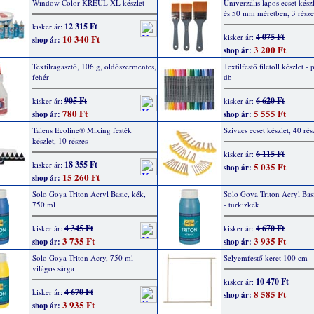
Window Color KREUL XL készlet
Univerzális lapos ecset készl
és 50 mm méretben, 3 része
12 315 Ft
kisker ár:
4 075 Ft
kisker ár:
10 340 Ft
shop ár:
3 200 Ft
shop ár:
Textilragasztó, 106 g, oldószermentes,
Textilfestő filctoll készlet - 
fehér
db
905 Ft
6 620 Ft
kisker ár:
kisker ár:
780 Ft
5 555 Ft
shop ár:
shop ár:
Talens Ecoline® Mixing festék
Szivacs ecset készlet, 40 rés
készlet, 10 részes
6 115 Ft
kisker ár:
18 355 Ft
kisker ár:
5 035 Ft
shop ár:
15 260 Ft
shop ár:
Solo Goya Triton Acryl Basic, kék,
Solo Goya Triton Acryl Bas
750 ml
- türkizkék
4 345 Ft
4 670 Ft
kisker ár:
kisker ár:
3 735 Ft
3 935 Ft
shop ár:
shop ár:
Solo Goya Triton Acry, 750 ml -
Selyemfestő keret 100 cm
világos sárga
10 470 Ft
kisker ár:
4 670 Ft
kisker ár:
8 585 Ft
shop ár:
3 935 Ft
shop ár: