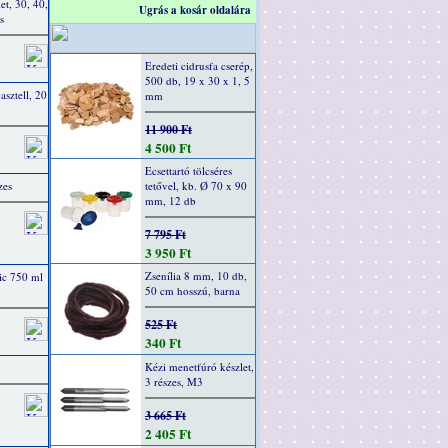
et, 30, 40,
Ugrás a kosár oldalára
s
Eredeti cidrusfa cserép,
500 db, 19 x 30 x 1, 5
pasztell, 20
mm
11 900 Ft
4 500 Ft
Ecsettartó tölcséres
zes
tetővel, kb. Ø 70 x 90
mm, 12 db
7 795 Ft
3 950 Ft
Zsenília 8 mm, 10 db,
ic 750 ml
50 cm hosszú, barna
525 Ft
340 Ft
Kézi menetfúró készlet,
3 részes, M3
3 665 Ft
2 405 Ft