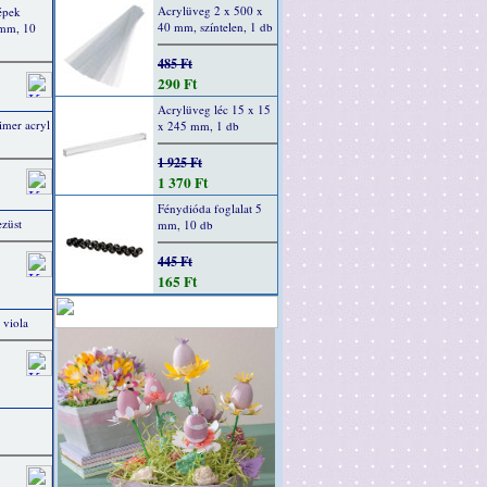
Acrylüveg 2 x 500 x
épek
40 mm, színtelen, 1 db
 mm, 10
485 Ft
290 Ft
Acrylüveg léc 15 x 15
imer acryl
x 245 mm, 1 db
1 925 Ft
1 370 Ft
Fénydióda foglalat 5
ezüst
mm, 10 db
445 Ft
165 Ft
 viola