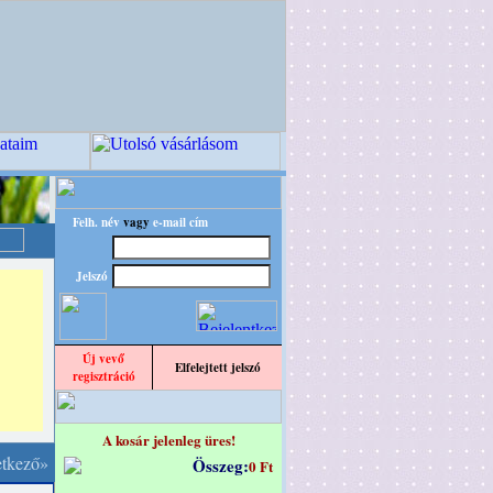
Felh. név
vagy
e-mail cím
Jelszó
Új vevő
Elfelejtett jelszó
regisztráció
A kosár jelenleg üres!
etkező»
Összeg:
0 Ft