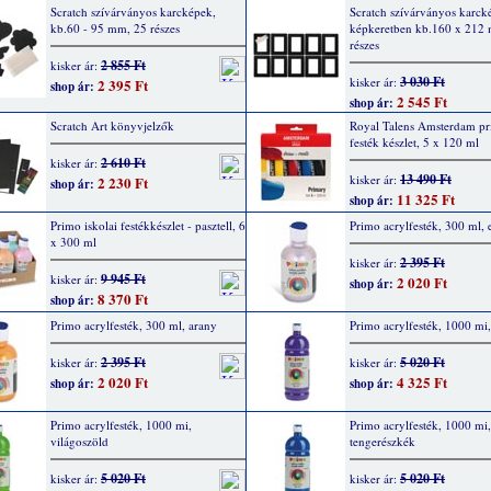
Scratch szívárványos karcképek,
Scratch szívárványos karck
kb.60 - 95 mm, 25 részes
képkeretben kb.160 x 212
részes
2 855 Ft
kisker ár:
3 030 Ft
kisker ár:
2 395 Ft
shop ár:
2 545 Ft
shop ár:
Scratch Art könyvjelzők
Royal Talens Amsterdam pr
festék készlet, 5 x 120 ml
2 610 Ft
kisker ár:
13 490 Ft
kisker ár:
2 230 Ft
shop ár:
11 325 Ft
shop ár:
Primo iskolai festékkészlet - pasztell, 6
Primo acrylfesték, 300 ml, 
x 300 ml
2 395 Ft
kisker ár:
9 945 Ft
kisker ár:
2 020 Ft
shop ár:
8 370 Ft
shop ár:
Primo acrylfesték, 300 ml, arany
Primo acrylfesték, 1000 mi,
2 395 Ft
5 020 Ft
kisker ár:
kisker ár:
2 020 Ft
4 325 Ft
shop ár:
shop ár:
Primo acrylfesték, 1000 mi,
Primo acrylfesték, 1000 mi,
világoszöld
tengerészkék
5 020 Ft
5 020 Ft
kisker ár:
kisker ár: