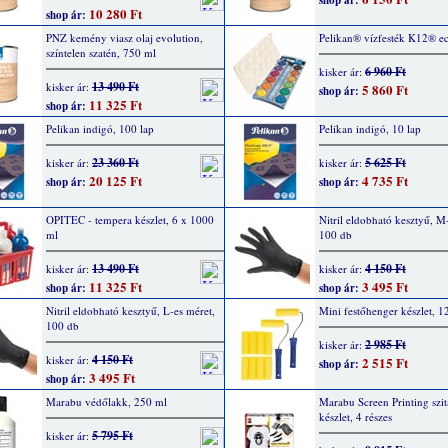
shop ár:
10 280 Ft
shop ár:
PNZ kemény viasz olaj evolution,
Pelikan® vízfesték K12® ec
színtelen szatén, 750 ml
6 960 Ft
kisker ár:
13 490 Ft
kisker ár:
5 860 Ft
shop ár:
11 325 Ft
shop ár:
Pelikan indigó, 100 lap
Pelikan indigó, 10 lap
23 360 Ft
5 625 Ft
kisker ár:
kisker ár:
20 125 Ft
4 735 Ft
shop ár:
shop ár:
OPITEC - tempera készlet, 6 x 1000
Nitril eldobható kesztyű, M
ml
100 db
13 490 Ft
4 150 Ft
kisker ár:
kisker ár:
11 325 Ft
3 495 Ft
shop ár:
shop ár:
Nitril eldobható kesztyű, L-es méret,
Mini festőhenger készlet, 1
100 db
2 985 Ft
kisker ár:
4 150 Ft
kisker ár:
2 515 Ft
shop ár:
3 495 Ft
shop ár:
Marabu védőlakk, 250 ml
Marabu Screen Printing szi
készlet, 4 részes
5 795 Ft
kisker ár: