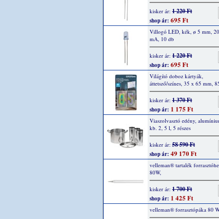
1 220 Ft
kisker ár:
695 Ft
shop ár:
Villogó LED, kék, ø 5 mm, 2
mA, 10 db
1 220 Ft
kisker ár:
695 Ft
shop ár:
Világító doboz kártyák,
áttetsző/színes, 35 x 65 mm, 8
1 370 Ft
kisker ár:
1 175 Ft
shop ár:
Viaszolvasztó edény, alumíni
kb. 2, 5 l, 5 részes
58 590 Ft
kisker ár:
49 170 Ft
shop ár:
velleman® tartalék forrasztóh
80W,
1 700 Ft
kisker ár:
1 425 Ft
shop ár:
velleman® forrasztópáka 80 W