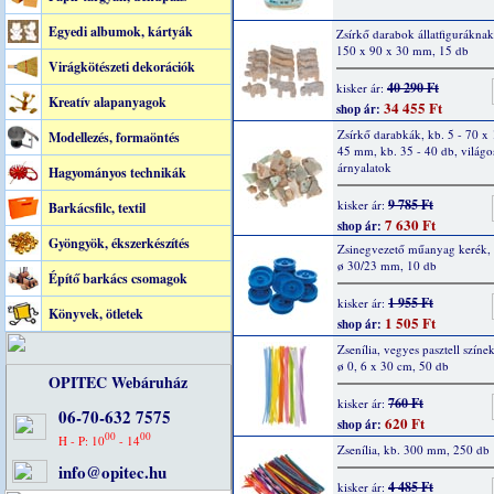
Egyedi albumok, kártyák
Zsírkő darabok állatfiguráknak
150 x 90 x 30 mm, 15 db
Virágkötészeti dekorációk
40 290 Ft
kisker ár:
Kreatív alapanyagok
34 455 Ft
shop ár:
Zsírkő darabkák, kb. 5 - 70 x 
Modellezés, formaöntés
45 mm, kb. 35 - 40 db, világo
árnyalatok
Hagyományos technikák
9 785 Ft
kisker ár:
Barkácsfilc, textil
7 630 Ft
shop ár:
Gyöngyök, ékszerkészítés
Zsinegvezető műanyag kerék, 
ø 30/23 mm, 10 db
Építő barkács csomagok
1 955 Ft
kisker ár:
Könyvek, ötletek
1 505 Ft
shop ár:
Zsenília, vegyes pasztell színe
ø 0, 6 x 30 cm, 50 db
OPITEC Webáruház
760 Ft
kisker ár:
06-70-632 7575
620 Ft
shop ár:
00
00
H - P: 10
- 14
Zsenília, kb. 300 mm, 250 db
info@opitec.hu
4 485 Ft
kisker ár: