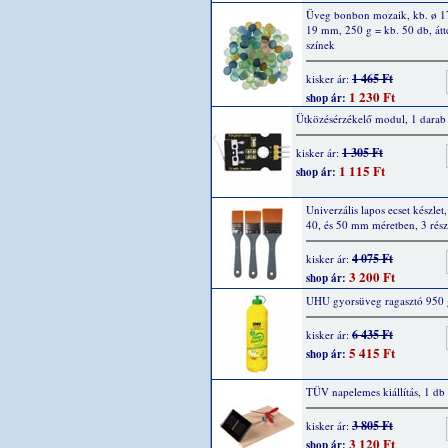
Üveg bonbon mozaik, kb. ø 1
19 mm, 250 g = kb. 50 db, átt
színek
1 465 Ft
kisker ár:
1 230 Ft
shop ár:
Ütközésérzékelő modul, 1 darab
1 305 Ft
kisker ár:
1 115 Ft
shop ár:
Univerzális lapos ecset készlet,
40, és 50 mm méretben, 3 rész
4 075 Ft
kisker ár:
3 200 Ft
shop ár:
UHU gyorsüveg ragasztó 950 
6 435 Ft
kisker ár:
5 415 Ft
shop ár:
TÜV napelemes kiállítás, 1 db
3 805 Ft
kisker ár:
3 120 Ft
shop ár: