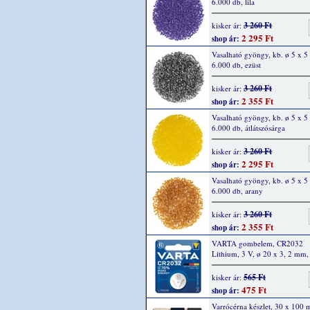
6.000 db, lila
3 260 Ft
kisker ár:
2 295 Ft
shop ár:
Vasalható gyöngy, kb. ø 5 x 
6.000 db, ezüst
3 260 Ft
kisker ár:
2 355 Ft
shop ár:
Vasalható gyöngy, kb. ø 5 x 
6.000 db, átlátszósárga
3 260 Ft
kisker ár:
2 295 Ft
shop ár:
Vasalható gyöngy, kb. ø 5 x 
6.000 db, arany
3 260 Ft
kisker ár:
2 355 Ft
shop ár:
VARTA gombelem, CR2032
Lithium, 3 V, ø 20 x 3, 2 mm,
565 Ft
kisker ár:
475 Ft
shop ár:
Varrócérna készlet, 30 x 100 