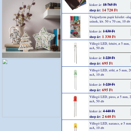
18 765 Ft
kisker ár:
14 720 Ft
shop ár:
Virágselyem papír készlet -ala
színek, kb. 50 x 70 cm, 10 db
1 830 Ft
kisker ár:
1 330 Ft
shop ár:
Villogó LED, fehért, ø 5 mm,
mA, 50 db
1 220 Ft
kisker ár:
695 Ft
shop ár:
Villogó LED, zöld, ø 5 mm, 2
mA, 10 db
1 220 Ft
kisker ár:
695 Ft
shop ár:
Villogó LED, piros, ø 5 mm, 
mA, 50 db
4 440 Ft
kisker ár:
2 640 Ft
shop ár:
Villogó LED, narancs, ø 5 mm
mA, 10 db