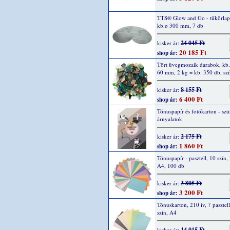
TTS® Glow and Go - tükörlap
kb.ø 300 mm, 7 db
24 045 Ft
kisker ár:
20 185 Ft
shop ár:
Tört üvegmozaik darabok, kb.
60 mm, 2 kg = kb. 350 db, szí
8 155 Ft
kisker ár:
6 400 Ft
shop ár:
Tónuspapír és fotókarton - szü
árnyalatok
2 175 Ft
kisker ár:
1 860 Ft
shop ár:
Tónuspapír - pasztell, 10 szín
A4, 100 db
3 805 Ft
kisker ár:
3 200 Ft
shop ár:
Tónuskarton, 210 ív, 7 pasztell
szín, A4
14 015 Ft
kisker ár: