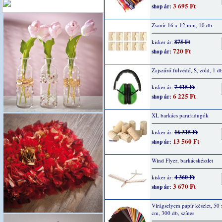
3 695 Ft
shop ár:
Zsanír 16 x 12 mm, 10 db
875 Ft
kisker ár:
720 Ft
shop ár:
Zajszűrő fülvédő, S, zöld, 1 d
7 415 Ft
kisker ár:
6 225 Ft
shop ár:
XL barkács parafadugók
16 315 Ft
kisker ár:
13 560 Ft
shop ár:
Wind Flyer, barkácskészlet
4 360 Ft
kisker ár:
3 670 Ft
shop ár:
Virágselyem papír készlet, 50
cm, 300 db, színes