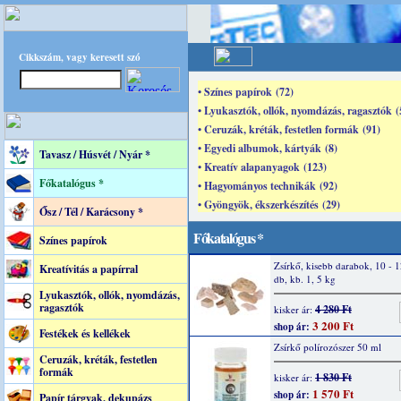
Cikkszám, vagy keresett szó
• Színes papírok (72)
• Lyukasztók, ollók, nyomdázás, ragasztók (
• Ceruzák, kréták, festetlen formák (91)
• Egyedi albumok, kártyák (8)
Tavasz / Húsvét / Nyár *
• Kreatív alapanyagok (123)
Főkatalógus *
• Hagyományos technikák (92)
• Gyöngyök, ékszerkészítés (29)
Ősz / Tél / Karácsony *
Főkatalógus *
Színes papírok
Zsírkő, kisebb darabok, 10 - 
Kreatívitás a papírral
db, kb. 1, 5 kg
Lyukasztók, ollók, nyomdázás,
ragasztók
4 280 Ft
kisker ár:
3 200 Ft
shop ár:
Festékek és kellékek
Zsírkő polírozószer 50 ml
Ceruzák, kréták, festetlen
formák
1 830 Ft
kisker ár:
1 570 Ft
shop ár:
Papír tárgyak, dekupázs