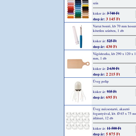
szín
3 740 Ft
kisker ár:
3 145 Ft
shop ár:
Varrat bontó, kb 70 mm hossz
kötetlen színben, 1 db
525 Ft
kisker ár:
430 Ft
shop ár:
Vágódeszka, kb 290 x 120 x 
mm, 1 db
2 630 Ft
kisker ár:
2 215 Ft
shop ár:
Üveg polip
935 Ft
kisker ár:
695 Ft
shop ár:
Üveg mécsestartó, akasztó
fogantyúval, kb. Ø 65 x 75 
átlátszó, 12 db
11 500 Ft
kisker ár:
5 875 Ft
shop ár: