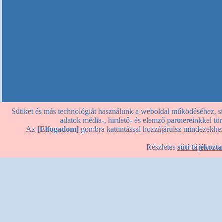
Sütiket és más technológiát használunk a weboldal működéséhez, stat
adatok média-, hirdető- és elemző partnereinkkel t
Az
[Elfogadom]
gombra kattintással hozzájárulsz mindezekhez
Részletes
süti tájékozta