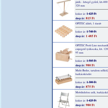
játék - lebegő gyűrű, kb.400
320 mm
1 425 Ft
kisker ár:
815 Ft
shop ár:
OPITEC alátét, 1 darab
1 740 Ft
kisker ár:
1 485 Ft
shop ár:
OPITEC Profi-Line mechani
csipegető tyúkocska, kb. 120
95 mm
1 505 Ft
kisker ár:
980 Ft
shop ár:
Multi-Butler, tartalom nélkül
barkácskészlet
1 300 Ft
kisker ár:
875 Ft
shop ár:
Mobiltelefon szék, barkácské
1 425 Ft
kisker ár:
980 Ft
shop ár: