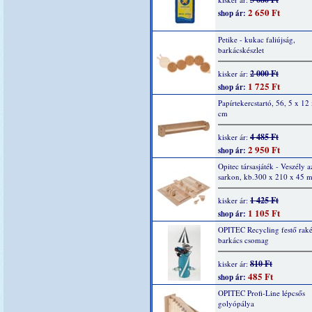
2 650 Ft
shop ár:
Petike - kukac faliújság,
barkácskészlet
2 000 Ft
kisker ár:
1 725 Ft
shop ár:
Papírtekercstartó, 56, 5 x 12 
cm
4 485 Ft
kisker ár:
2 950 Ft
shop ár:
Opitec társasjáték - Veszély a
sarkon, kb.300 x 210 x 45 
1 425 Ft
kisker ár:
1 105 Ft
shop ár:
OPITEC Recycling festő raké
barkács csomag
810 Ft
kisker ár:
485 Ft
shop ár:
OPITEC Profi-Line lépcsős
golyópálya