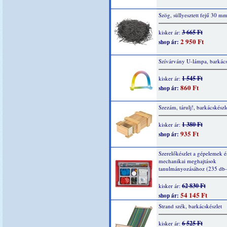
Szög, süllyesztett fejű 30 m
3 665 Ft
kisker ár:
2 950 Ft
shop ár:
Szívárvány U-lámpa, barkács
1 545 Ft
kisker ár:
860 Ft
shop ár:
Szezám, tárulj!, barkácskészl
1 380 Ft
kisker ár:
935 Ft
shop ár:
Szerelőkészlet a gépelemek é
mechanikai meghajtások
tanulmányozásához (235 db-
62 830 Ft
kisker ár:
54 145 Ft
shop ár:
Strand szék, barkácskészlet
6 525 Ft
kisker ár: