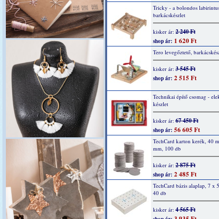
Tricky - a bolondos labirintu
barkácskészlet
2 240 Ft
kisker ár:
1 620 Ft
shop ár:
Tero levegőztető, barkácskés
3 545 Ft
kisker ár:
2 515 Ft
shop ár:
Technikai építő csomag - ele
készlet
67 450 Ft
kisker ár:
56 605 Ft
shop ár:
TechCard karton kerék, 40 
mm, 100 db
2 875 Ft
kisker ár:
2 485 Ft
shop ár:
TechCard bázis alaplap, 7 x 
40 db
4 565 Ft
kisker ár:
3 935 Ft