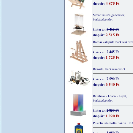
4 875 Ft
shop ár:
Savonius szélgenerátor,
barkácskészlet
3 465 Ft
kisker ár:
2 515 Ft
shop ár:
Római katapult, barkácskészl
2 445 Ft
kisker ár:
1 725 Ft
shop ár:
Rakodó, barkácskészlet
7 590 Ft
kisker ár:
6 540 Ft
shop ár:
Rainbow - Disco - Light,
barkácskészlet
2 850 Ft
kisker ár:
1 920 Ft
shop ár:
Pustefix utántöltő flakon 10
3 080 Ft
kisker ár: