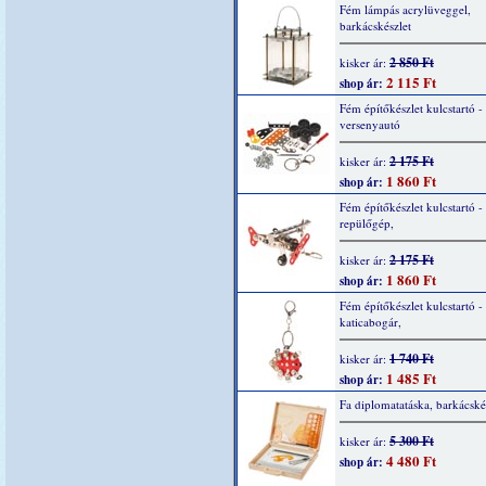
Fém lámpás acrylüveggel,
barkácskészlet
2 850 Ft
kisker ár:
2 115 Ft
shop ár:
Fém építőkészlet kulcstartó -
versenyautó
2 175 Ft
kisker ár:
1 860 Ft
shop ár:
Fém építőkészlet kulcstartó -
repülőgép,
2 175 Ft
kisker ár:
1 860 Ft
shop ár:
Fém építőkészlet kulcstartó -
katicabogár,
1 740 Ft
kisker ár:
1 485 Ft
shop ár:
Fa diplomatatáska, barkácské
5 300 Ft
kisker ár:
4 480 Ft
shop ár: