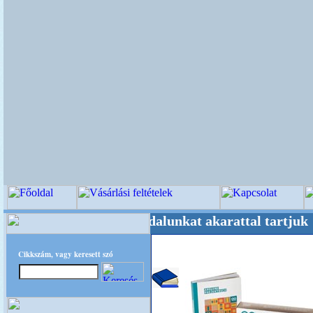
+++++++ Oldalunkat akarattal tartjuk "Oldtim
Cikkszám, vagy keresett szó