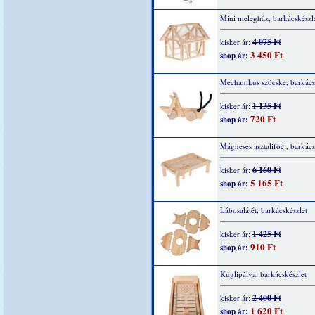
Mini melegház, barkácskészl
4 075 Ft
kisker ár:
3 450 Ft
shop ár:
Mechanikus szöcske, barkács
1 135 Ft
kisker ár:
720 Ft
shop ár:
Mágneses asztalifoci, barkács
6 160 Ft
kisker ár:
5 165 Ft
shop ár:
Lábosalátét, barkácskészlet
1 425 Ft
kisker ár:
910 Ft
shop ár:
Kuglipálya, barkácskészlet
2 400 Ft
kisker ár:
1 620 Ft
shop ár: