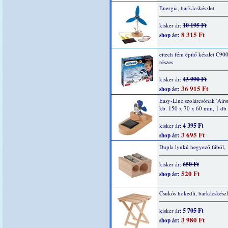
Energia, barkácskészlet
10 195 Ft
kisker ár:
8 315 Ft
shop ár:
eitech fém építő készlet C90
részes
43 990 Ft
kisker ár:
36 915 Ft
shop ár:
Easy-Line szolárcsónak 'Airs
kb. 150 x 70 x 60 mm, 1 db
4 395 Ft
kisker ár:
3 695 Ft
shop ár:
Dupla lyukú hegyező fából, 
650 Ft
kisker ár:
520 Ft
shop ár:
Csukós hokedli, barkácskészl
5 705 Ft
kisker ár:
3 980 Ft
shop ár: