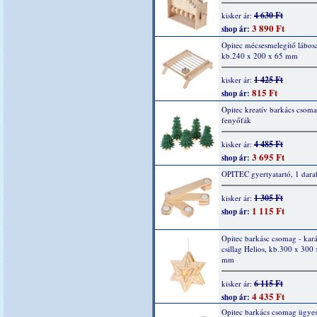
4 630 Ft
kisker ár:
3 890 Ft
shop ár:
Opitec mécsesmelegítő lábosa
kb.240 x 200 x 65 mm
1 425 Ft
kisker ár:
815 Ft
shop ár:
Opitec kreatív barkács csoma
fenyőfák
4 485 Ft
kisker ár:
3 695 Ft
shop ár:
OPITEC gyertyatartó, 1 dara
1 305 Ft
kisker ár:
1 115 Ft
shop ár:
Opitec barkásc csomag - kar
csillag Helios, kb.300 x 300
mm
6 115 Ft
kisker ár:
4 435 Ft
shop ár:
Opitec barkács csomag ügyes