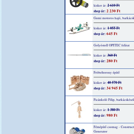
2 610 Ft
kisker ár:
2 230 Ft
shop ár:
Gumi motoros hajó, barkácsk
1 055 Ft
kisker ár:
645 Ft
shop ár:
Golyóstoll OPITEC felírat
360 Ft
kisker ár:
280 Ft
shop ár:
Fröbeltorony építő
40 570 Ft
kisker ár:
34 945 Ft
shop ár:
Ficánkoló Filip, barkácskészl
1 380 Ft
kisker ár:
980 Ft
shop ár:
Fémépítő csomag - Construc
Generator