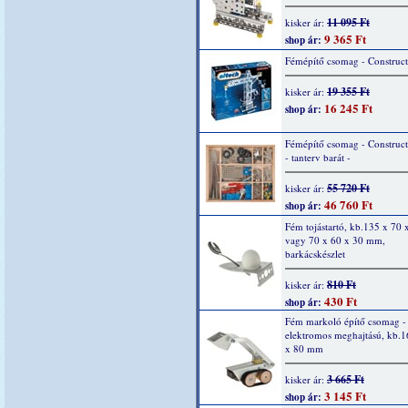
11 095 Ft
kisker ár:
9 365 Ft
shop ár:
Fémépítő csomag - Construc
19 355 Ft
kisker ár:
16 245 Ft
shop ár:
Fémépítő csomag - Construc
- tanterv barát -
55 720 Ft
kisker ár:
46 760 Ft
shop ár:
Fém tojástartó, kb.135 x 70
vagy 70 x 60 x 30 mm,
barkácskészlet
810 Ft
kisker ár:
430 Ft
shop ár:
Fém markoló építő csomag -
elektromos meghajtású, kb.1
x 80 mm
3 665 Ft
kisker ár:
3 145 Ft
shop ár: