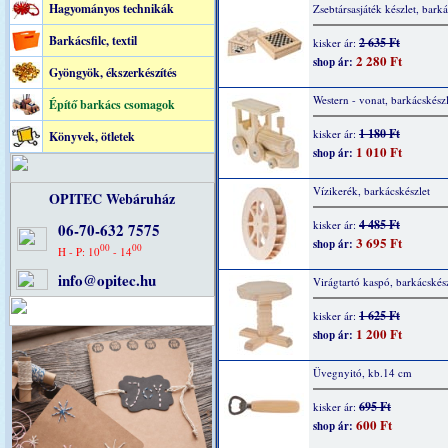
Hagyományos technikák
Zsebtársasjáték készlet, barká
Barkácsfilc, textil
2 635 Ft
kisker ár:
2 280 Ft
shop ár:
Gyöngyök, ékszerkészítés
Western - vonat, barkácskészl
Építő barkács csomagok
1 180 Ft
kisker ár:
Könyvek, ötletek
1 010 Ft
shop ár:
Vízikerék, barkácskészlet
OPITEC Webáruház
4 485 Ft
kisker ár:
06-70-632 7575
3 695 Ft
shop ár:
00
00
H - P: 10
- 14
info@opitec.hu
Virágtartó kaspó, barkácskés
1 625 Ft
kisker ár:
1 200 Ft
shop ár:
Üvegnyitó, kb.14 cm
695 Ft
kisker ár:
600 Ft
shop ár: