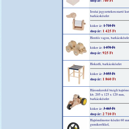
740 Ft
shop ár:
Irodai jegyzettekercstartó ku
barkácskészlet
1 710 Ft
kisker ár:
1 425 Ft
shop ár:
Hordós vagon, barkácskészle
1 070 Ft
kisker ár:
925 Ft
shop ár:
Hokedli, barkácskészlet
3 055 Ft
kisker ár:
1 860 Ft
shop ár:
Háromkerekű bicigli hajtómo
kb. 205 x 125 x 120 mm,
barkácskészlet
3 465 Ft
kisker ár:
2 710 Ft
shop ár:
Hajtóműmotor-készlet 60 m
gumikerékkel,