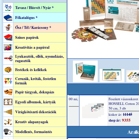
Tavasz / Húsvét / Nyár *
Főkatalógus *
Ősz / Tél / Karácsony *
Színes papírok
Kreatívitás a papírral
Lyukasztók, ollók, nyomdázás,
ragasztók
Festékek és kellékek
Ceruzák, kréták, festetlen
formák
Papír tárgyak, dekupázs
Egyedi albumok, kártyák
Virágkötészeti dekorációk
Kreatív alapanyagok
Az alk
Modellezés, formaöntés