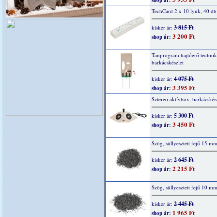
shop ár:
TechCard 2 x 10 lyuk, 40 db
3 815 Ft
kisker ár:
3 200 Ft
shop ár:
Tanprogram hajtóerő technika
barkácskészlet
4 075 Ft
kisker ár:
3 395 Ft
shop ár:
Sztereo aktívbox, barkácskés
5 300 Ft
kisker ár:
3 450 Ft
shop ár:
Szög, süllyesztett fejű 15 m
2 645 Ft
kisker ár:
2 215 Ft
shop ár:
Szög, süllyesztett fejű 10 m
2 445 Ft
kisker ár:
1 965 Ft
shop ár: