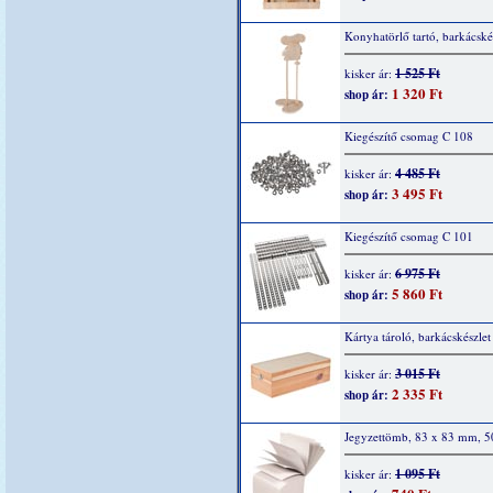
Konyhatörlő tartó, barkácské
1 525 Ft
kisker ár:
1 320 Ft
shop ár:
Kiegészítő csomag C 108
4 485 Ft
kisker ár:
3 495 Ft
shop ár:
Kiegészítő csomag C 101
6 975 Ft
kisker ár:
5 860 Ft
shop ár:
Kártya tároló, barkácskészlet
3 015 Ft
kisker ár:
2 335 Ft
shop ár:
Jegyzettömb, 83 x 83 mm, 5
1 095 Ft
kisker ár: