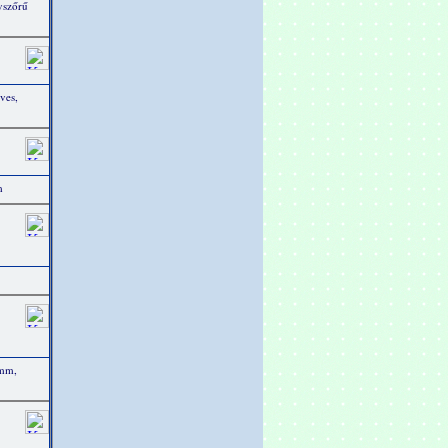
gyszőrű
ves,
m
 mm,