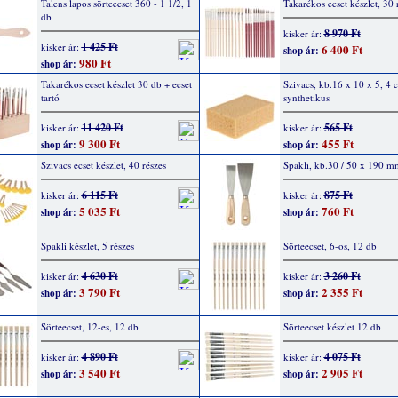
Talens lapos sörteecset 360 - 1 1/2, 1
Takarékos ecset készlet, 30 
db
8 970 Ft
kisker ár:
1 425 Ft
kisker ár:
6 400 Ft
shop ár:
980 Ft
shop ár:
Takarékos ecset készlet 30 db + ecset
Szivacs, kb.16 x 10 x 5, 4 
tartó
synthetikus
11 420 Ft
565 Ft
kisker ár:
kisker ár:
9 300 Ft
455 Ft
shop ár:
shop ár:
Szivacs ecset készlet, 40 részes
Spakli, kb.30 / 50 x 190 m
6 115 Ft
875 Ft
kisker ár:
kisker ár:
5 035 Ft
760 Ft
shop ár:
shop ár:
Spakli készlet, 5 részes
Sörteecset, 6-os, 12 db
4 630 Ft
3 260 Ft
kisker ár:
kisker ár:
3 790 Ft
2 355 Ft
shop ár:
shop ár:
Sörteecset, 12-es, 12 db
Sörteecset készlet 12 db
4 890 Ft
4 075 Ft
kisker ár:
kisker ár:
3 540 Ft
2 905 Ft
shop ár:
shop ár: