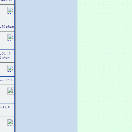
, 30 részes
, 20, 16,
7 részes
-as, 12 db
szlet, 8