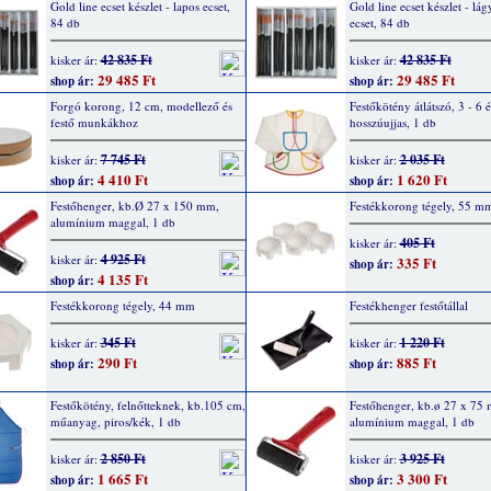
Gold line ecset készlet - lapos ecset,
Gold line ecset készlet - lá
84 db
ecset, 84 db
42 835 Ft
42 835 Ft
kisker ár:
kisker ár:
29 485 Ft
29 485 Ft
shop ár:
shop ár:
Forgó korong, 12 cm, modellező és
Festőkötény átlátszó, 3 - 6 é
festő munkákhoz
hosszúujjas, 1 db
7 745 Ft
2 035 Ft
kisker ár:
kisker ár:
4 410 Ft
1 620 Ft
shop ár:
shop ár:
Festőhenger, kb.Ø 27 x 150 mm,
Festékkorong tégely, 55 m
alumínium maggal, 1 db
405 Ft
kisker ár:
4 925 Ft
kisker ár:
335 Ft
shop ár:
4 135 Ft
shop ár:
Festékkorong tégely, 44 mm
Festékhenger festőtállal
345 Ft
1 220 Ft
kisker ár:
kisker ár:
290 Ft
885 Ft
shop ár:
shop ár:
Festőkötény, felnőtteknek, kb.105 cm,
Festőhenger, kb.ø 27 x 75
műanyag, piros/kék, 1 db
alumínium maggal, 1 db
2 850 Ft
3 925 Ft
kisker ár:
kisker ár:
1 665 Ft
3 300 Ft
shop ár:
shop ár: