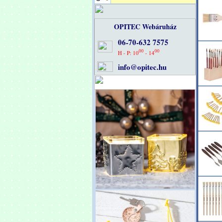
OPITEC Webáruház
06-70-632 7575
00
00
H - P: 10
- 14
info@opitec.hu