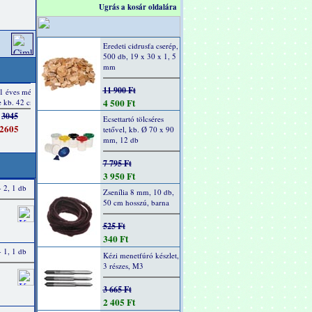
Ugrás a kosár oldalára
Eredeti cidrusfa cserép,
500 db, 19 x 30 x 1, 5
mm
11 900 Ft
4 500 Ft
Ecsettartó tölcséres
tetővel, kb. Ø 70 x 90
mm, 12 db
7 795 Ft
3 950 Ft
- 2, 1 db
Zsenília 8 mm, 10 db,
50 cm hosszú, barna
525 Ft
340 Ft
- 1, 1 db
Kézi menetfúró készlet,
3 részes, M3
3 665 Ft
2 405 Ft