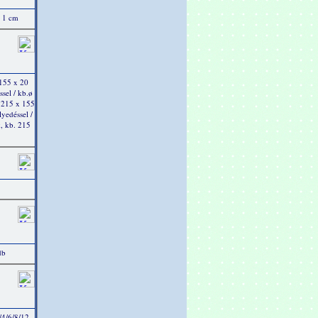
x 1 cm
 155 x 20
sel / kb.ø
 215 x 155
yedéssel /
, kb. 215
db
2/4/6/8/12