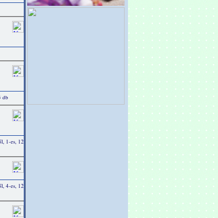
3 db
l, 1-es, 12
l, 4-es, 12