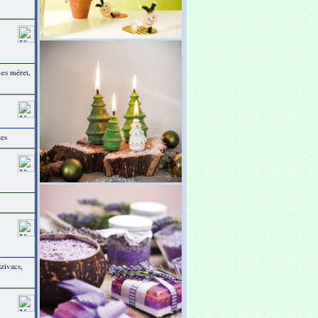
-es méret,
zes
zivacs,