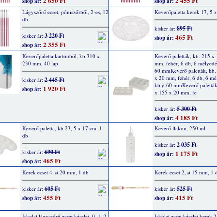
2 650 Ft
2 455 Ft
shop ár:
shop ár:
Lágyszőrű ecset, póniszőrből, 2-es, 12
Keverőpaletta kerek 17, 5 
db
895 Ft
kisker ár:
3 220 Ft
kisker ár:
465 Ft
shop ár:
2 355 Ft
shop ár:
Keverőpaletta kartonból, kb.310 x
Keverő paletták, kb. 215 x
230 mm, 40 lap
mm, fehér, 6 db, 6 mélyedés
60 mmKeverő paletták, kb.
x 20 mm, fehér, 6 db, 6 mél
2 445 Ft
kisker ár:
kb.ø 60 mmKeverő paletták
1 920 Ft
shop ár:
x 155 x 20 mm, fe
5 300 Ft
kisker ár:
4 185 Ft
shop ár:
Keverő paletta, kb.23, 5 x 17 cm, 1
Keverő flakon, 250 ml
db
2 035 Ft
kisker ár:
690 Ft
kisker ár:
1 175 Ft
shop ár:
465 Ft
shop ár:
Kerek ecset 4, ø 20 mm, 1 db
Kerek ecset 2, ø 15 mm, 1 
605 Ft
525 Ft
kisker ár:
kisker ár:
455 Ft
415 Ft
shop ár:
shop ár:
Iskolai lágyszőrű ecset készlet, 0, 1, 2,
Iskolai ecset készlet kerek 