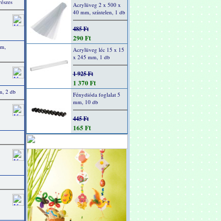
részes
Acrylüveg 2 x 500 x
40 mm, színtelen, 1 db
485 Ft
290 Ft
cm,
Acrylüveg léc 15 x 15
x 245 mm, 1 db
1 925 Ft
1 370 Ft
m, 2 db
Fénydióda foglalat 5
mm, 10 db
445 Ft
165 Ft