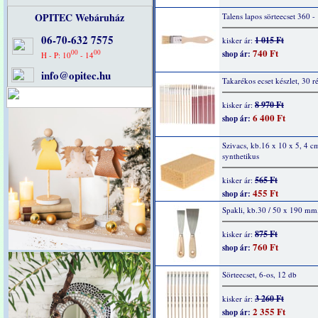
OPITEC Webáruház
Talens lapos sörteecset 360 -
06-70-632 7575
1 015 Ft
kisker ár:
740 Ft
00
00
shop ár:
H - P: 10
- 14
info@opitec.hu
Takarékos ecset készlet, 30 r
8 970 Ft
kisker ár:
6 400 Ft
shop ár:
Szivacs, kb.16 x 10 x 5, 4 c
synthetikus
565 Ft
kisker ár:
455 Ft
shop ár:
Spakli, kb.30 / 50 x 190 mm
875 Ft
kisker ár:
760 Ft
shop ár:
Sörteecset, 6-os, 12 db
3 260 Ft
kisker ár:
2 355 Ft
shop ár: