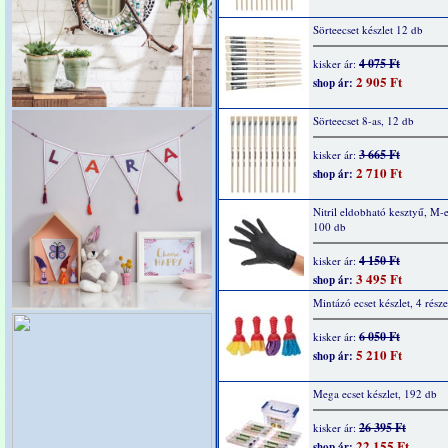
Sörteecset készlet 12 db
4 075 Ft
kisker ár:
2 905 Ft
shop ár:
Sörteecset 8-as, 12 db
3 665 Ft
kisker ár:
2 710 Ft
shop ár:
Nitril eldobható kesztyű, M-e
100 db
4 150 Ft
kisker ár:
3 495 Ft
shop ár:
Mintázó ecset készlet, 4 része
6 050 Ft
kisker ár:
5 210 Ft
shop ár:
Mega ecset készlet, 192 db
26 395 Ft
kisker ár:
22 155 Ft
shop ár: