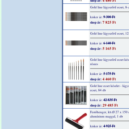
4 480 Ft
shop ár:
Gold line lágyszőrű ecset, 8-
9 300 Ft
kisker ár:
7 825 Ft
shop ár:
Gold line lágyszőrű ecset, 12
6 140 Ft
kisker ár:
5 165 Ft
shop ár:
Gold line lágyszőrű ecset kész
részes
5 175 Ft
kisker ár:
4 460 Ft
shop ár:
Gold line ecset készlet - lágy
ecset, 84 db
42 835 Ft
kisker ár:
29 485 Ft
shop ár:
Festőhenger, kb.Ø 27 x 150
alumínium maggal, 1 db
4 925 Ft
kisker ár: