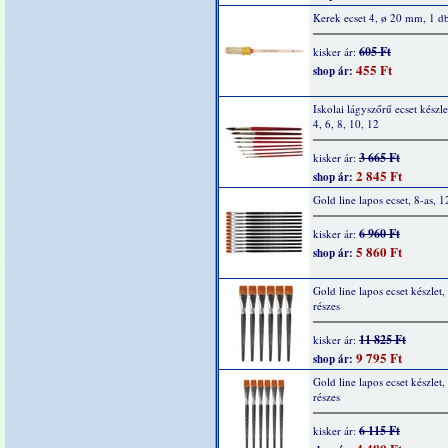
Kerek ecset 4, ø 20 mm, 1 d
605 Ft
kisker ár:
455 Ft
shop ár:
Iskolai lágyszőrű ecset készlet
4, 6, 8, 10, 12
3 665 Ft
kisker ár:
2 845 Ft
shop ár:
Gold line lapos ecset, 8-as, 1
6 960 Ft
kisker ár:
5 860 Ft
shop ár:
Gold line lapos ecset készlet,
részes
11 825 Ft
kisker ár:
9 795 Ft
shop ár:
Gold line lapos ecset készlet,
részes
6 115 Ft
kisker ár: