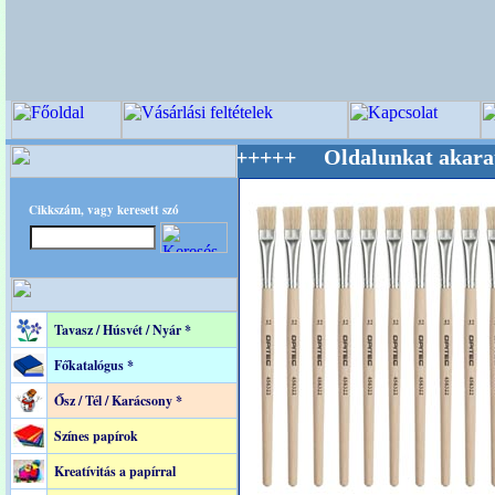
ág Mestere! +++++++ Oldalunkat akarattal tart
Cikkszám, vagy keresett szó
Tavasz / Húsvét / Nyár *
Főkatalógus *
Ősz / Tél / Karácsony *
Színes papírok
Kreatívitás a papírral