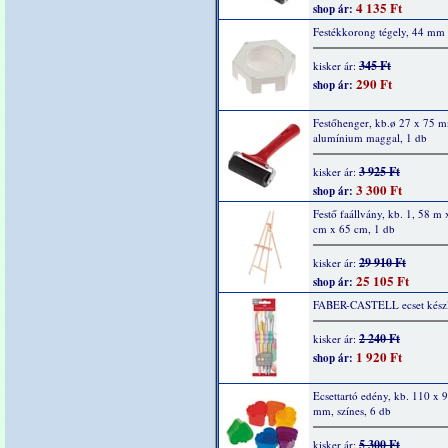
4 135 Ft
shop ár:
Festékkorong tégely, 44 mm
345 Ft
kisker ár:
290 Ft
shop ár:
Festőhenger, kb.ø 27 x 75 
alumínium maggal, 1 db
3 925 Ft
kisker ár:
3 300 Ft
shop ár:
Festő faállvány, kb. 1, 58 m 
cm x 65 cm, 1 db
29 910 Ft
kisker ár:
25 105 Ft
shop ár:
FABER-CASTELL ecset készl
2 240 Ft
kisker ár:
1 920 Ft
shop ár:
Ecsettartó edény, kb. 110 x 
mm, színes, 6 db
5 300 Ft
kisker ár: