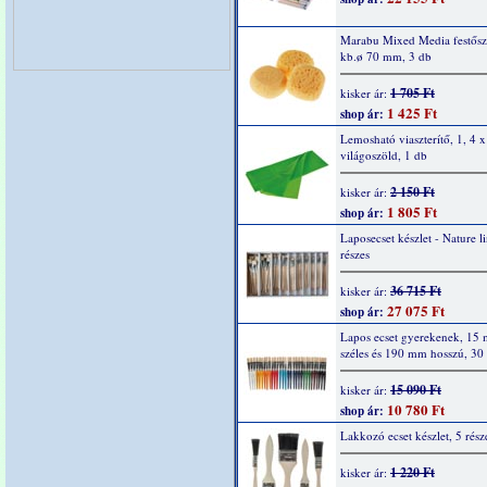
Marabu Mixed Media festősz
kb.ø 70 mm, 3 db
1 705 Ft
kisker ár:
1 425 Ft
shop ár:
Lemosható viaszterítő, 1, 4 x
világoszöld, 1 db
2 150 Ft
kisker ár:
1 805 Ft
shop ár:
Laposecset készlet - Nature l
részes
36 715 Ft
kisker ár:
27 075 Ft
shop ár:
Lapos ecset gyerekenek, 15
széles és 190 mm hosszú, 30
15 090 Ft
kisker ár:
10 780 Ft
shop ár:
Lakkozó ecset készlet, 5 rész
1 220 Ft
kisker ár: