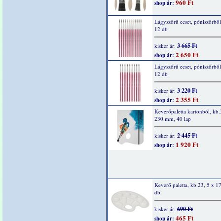
960 Ft
shop ár:
Lágyszőrű ecset, póniszőrből
12 db
3 665 Ft
kisker ár:
2 650 Ft
shop ár:
Lágyszőrű ecset, póniszőrből
12 db
3 220 Ft
kisker ár:
2 355 Ft
shop ár:
Keverőpaletta kartonból, kb
230 mm, 40 lap
2 445 Ft
kisker ár:
1 920 Ft
shop ár:
Keverő paletta, kb.23, 5 x 1
db
690 Ft
kisker ár:
465 Ft
shop ár: