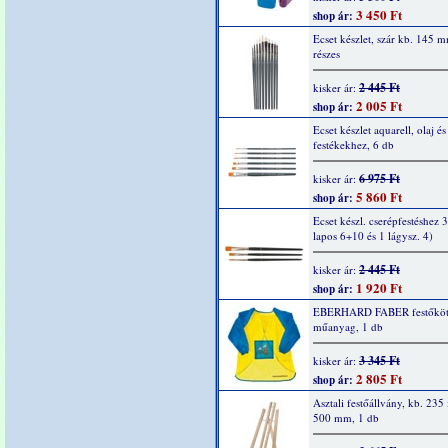
3 450 Ft
shop ár:
Ecset készlet, szár kb. 145 
részes
2 445 Ft
kisker ár:
2 005 Ft
shop ár:
Ecset készlet aquarell, olaj és
festékekhez, 6 db
6 975 Ft
kisker ár:
5 860 Ft
shop ár:
Ecset készl. cserépfestéshez 
lapos 6+10 és 1 lágysz. 4)
2 445 Ft
kisker ár:
1 920 Ft
shop ár:
EBERHARD FABER festőköt
műanyag, 1 db
3 345 Ft
kisker ár:
2 805 Ft
shop ár:
Asztali festőállvány, kb. 235
500 mm, 1 db