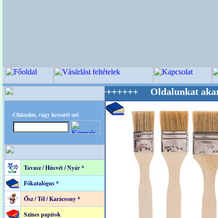
lág Mestere! +++++++ Oldalunkat akarattal ta
Cikkszám, vagy keresett szó
Tavasz / Húsvét / Nyár *
Főkatalógus *
Ősz / Tél / Karácsony *
Színes papírok