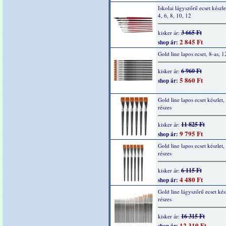
Iskolai lágyszőrű ecset készlet
4, 6, 8, 10, 12
3 665 Ft
kisker ár:
2 845 Ft
shop ár:
Gold line lapos ecset, 8-as, 1
6 960 Ft
kisker ár:
5 860 Ft
shop ár:
Gold line lapos ecset készlet,
részes
11 825 Ft
kisker ár:
9 795 Ft
shop ár:
Gold line lapos ecset készlet,
részes
6 115 Ft
kisker ár:
4 480 Ft
shop ár:
Gold line lágyszőrű ecset kés
részes
16 315 Ft
kisker ár:
12 310 Ft