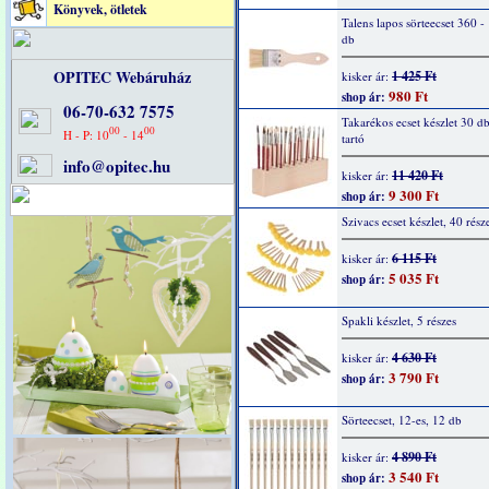
Könyvek, ötletek
Talens lapos sörteecset 360 - 
db
OPITEC Webáruház
1 425 Ft
kisker ár:
980 Ft
shop ár:
06-70-632 7575
Takarékos ecset készlet 30 db
00
00
H - P: 10
- 14
tartó
info@opitec.hu
11 420 Ft
kisker ár:
9 300 Ft
shop ár:
Szivacs ecset készlet, 40 rész
6 115 Ft
kisker ár:
5 035 Ft
shop ár:
Spakli készlet, 5 részes
4 630 Ft
kisker ár:
3 790 Ft
shop ár:
Sörteecset, 12-es, 12 db
4 890 Ft
kisker ár:
3 540 Ft
shop ár: