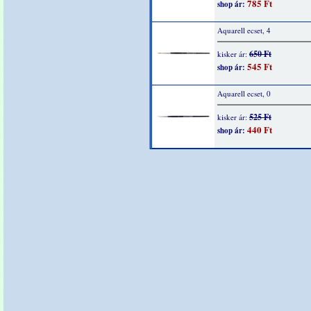
785 Ft
shop ár:
Aquarell ecset, 4
650 Ft
kisker ár:
545 Ft
shop ár:
Aquarell ecset, 0
525 Ft
kisker ár:
440 Ft
shop ár: