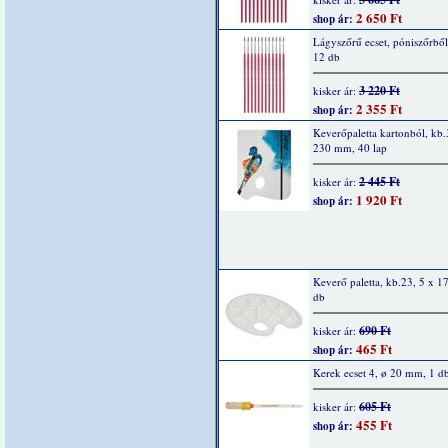
2 650 Ft
shop ár:
Lágyszőrű ecset, póniszőrből
12 db
3 220 Ft
kisker ár:
2 355 Ft
shop ár:
Keverőpaletta kartonból, kb
230 mm, 40 lap
2 445 Ft
kisker ár:
1 920 Ft
shop ár:
Keverő paletta, kb.23, 5 x 1
db
690 Ft
kisker ár:
465 Ft
shop ár:
Kerek ecset 4, ø 20 mm, 1 d
605 Ft
kisker ár:
455 Ft
shop ár: