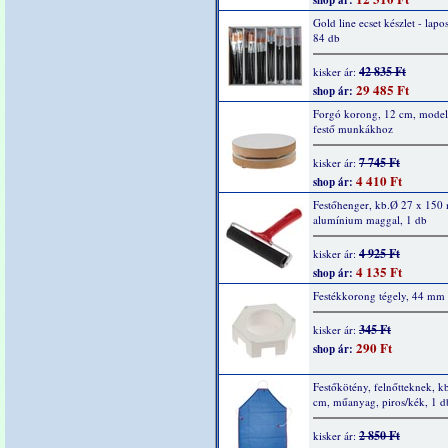
shop ár:
Gold line ecset készlet - lapos
84 db
42 835 Ft
kisker ár:
29 485 Ft
shop ár:
Forgó korong, 12 cm, model
festő munkákhoz
7 745 Ft
kisker ár:
4 410 Ft
shop ár:
Festőhenger, kb.Ø 27 x 150
alumínium maggal, 1 db
4 925 Ft
kisker ár:
4 135 Ft
shop ár:
Festékkorong tégely, 44 mm
345 Ft
kisker ár:
290 Ft
shop ár:
Festőkötény, felnőtteknek, k
cm, műanyag, piros/kék, 1 d
2 850 Ft
kisker ár: