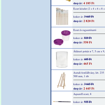
4 185 Ft
shop ár:
Ecset készlet (2 + 4 + 6 + 8 
3 665 Ft
kisker ár:
2 820 Ft
shop ár:
Ecset és ragasztótartó
810 Ft
kisker ár:
550 Ft
shop ár:
Átlátszó pohár ø 7, 5 cm x 9
605 Ft
kisker ár:
465 Ft
shop ár:
Asztali festőállvány, kb. 235
500 mm, 1 db
3 665 Ft
kisker ár:
2 445 Ft
shop ár:
Aquarell ecset, 8
935 Ft
kisker ár: