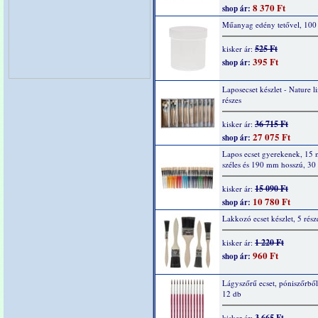
8 370 Ft
shop ár:
Műanyag edény tetővel, 100
525 Ft
kisker ár:
395 Ft
shop ár:
Laposecset készlet - Nature l
részes
36 715 Ft
kisker ár:
27 075 Ft
shop ár:
Lapos ecset gyerekenek, 15
széles és 190 mm hosszú, 30
15 090 Ft
kisker ár:
10 780 Ft
shop ár:
Lakkozó ecset készlet, 5 rész
1 220 Ft
kisker ár:
960 Ft
shop ár:
Lágyszőrű ecset, póniszőrből
12 db
3 665 Ft
kisker ár: