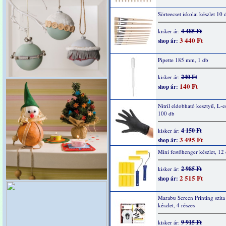
Sörteecset iskolai készlet 10 
4 485 Ft
kisker ár:
3 440 Ft
shop ár:
Pipette 185 mm, 1 db
240 Ft
kisker ár:
140 Ft
shop ár:
Nitril eldobható kesztyű, L-e
100 db
4 150 Ft
kisker ár:
3 495 Ft
shop ár:
Mini festőhenger készlet, 12
2 985 Ft
kisker ár:
2 515 Ft
shop ár:
Marabu Screen Printing szit
készlet, 4 részes
9 915 Ft
kisker ár: