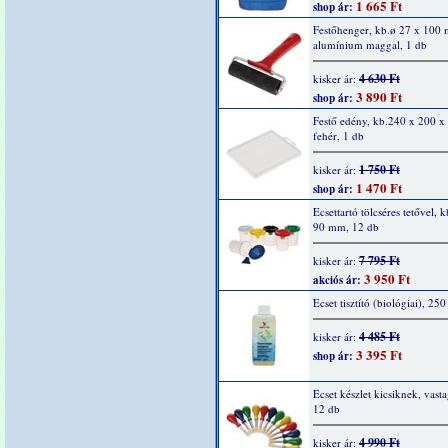
1 665 Ft
shop ár:
Festőhenger, kb.ø 27 x 100
alumínium maggal, 1 db
4 630 Ft
kisker ár:
3 890 Ft
shop ár:
Festő edény, kb.240 x 200 
fehér, 1 db
1 750 Ft
kisker ár:
1 470 Ft
shop ár:
Ecsettartó tölcséres tetővel, 
90 mm, 12 db
7 795 Ft
kisker ár:
3 950 Ft
akciós ár:
Ecset tisztító (biológiai), 250
4 485 Ft
kisker ár:
3 395 Ft
shop ár:
Ecset készlet kicsiknek, vasta
12 db
4 990 Ft
kisker ár: