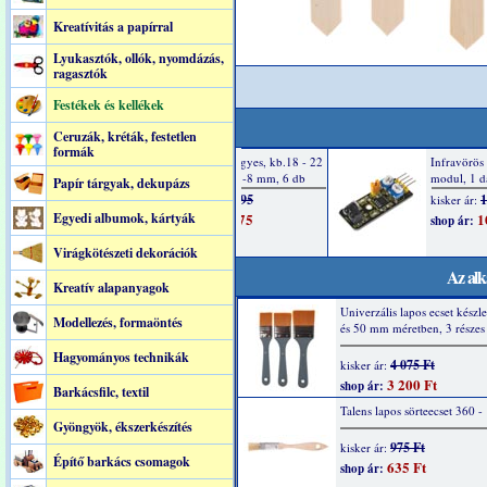
Kreatívitás a papírral
Lyukasztók, ollók, nyomdázás,
ragasztók
Festékek és kellékek
Ceruzák, kréták, festetlen
formák
Papír tárgyak, dekupázs
Egyedi albumok, kártyák
Virágkötészeti dekorációk
Az alk
Kreatív alapanyagok
Univerzális lapos ecset készle
Modellezés, formaöntés
és 50 mm méretben, 3 részes
Hagyományos technikák
4 075 Ft
kisker ár:
3 200 Ft
shop ár:
Barkácsfilc, textil
Talens lapos sörteecset 360 -
Gyöngyök, ékszerkészítés
975 Ft
kisker ár:
Építő barkács csomagok
635 Ft
shop ár: