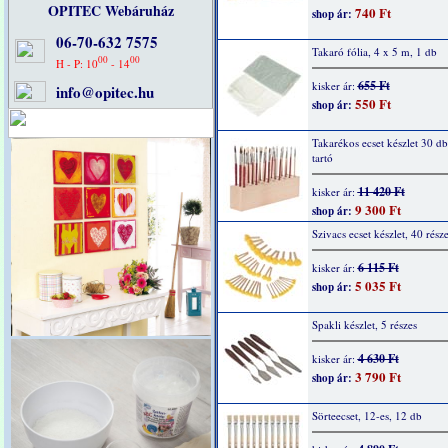
OPITEC Webáruház
740 Ft
shop ár:
06-70-632 7575
Takaró fólia, 4 x 5 m, 1 db
00
00
H - P: 10
- 14
655 Ft
kisker ár:
info@opitec.hu
550 Ft
shop ár:
Takarékos ecset készlet 30 db
tartó
11 420 Ft
kisker ár:
9 300 Ft
shop ár:
Szivacs ecset készlet, 40 rész
6 115 Ft
kisker ár:
5 035 Ft
shop ár:
Spakli készlet, 5 részes
4 630 Ft
kisker ár:
3 790 Ft
shop ár:
Sörteecset, 12-es, 12 db