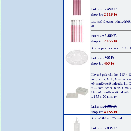
2 850 Ft
kisker ár:
2 115 Ft
shop ár:
Lágyszőrű ecset, póniszőrből,
db
3 380 Ft
kisker ár:
2 455 Ft
shop ár:
Keverőpaletta kerek 17, 5 x 
895 Ft
kisker ár:
465 Ft
shop ár:
Keverő paletták, kb. 215 x 1
mm, fehér, 6 db, 6 mélyedéss
60 mmKeverő paletták, kb. 
x 20 mm, fehér, 6 db, 6 mély
kb.ø 60 mmKeverő paletták,
x 155 x 20 mm, fe
5 300 Ft
kisker ár:
4 185 Ft
shop ár:
Keverő flakon, 250 ml
2 035 Ft
kisker ár: