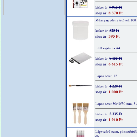
9 915 Ft
kisker ár:
8 370 Ft
shop ár:
Műanyag edény tetővel, 100
525 Ft
kisker ár:
395 Ft
shop ár:
LED rajztábla A4
8 155 Ft
kisker ár:
6 615 Ft
shop ár:
Lapos ecset, 12
1 220 Ft
kisker ár:
1 000 Ft
shop ár:
Lapos ecset 30/40/50 mm, 3 
2 335 Ft
kisker ár:
1 910 Ft
shop ár:
Lágyszőrű ecset, póniszőrből,
db