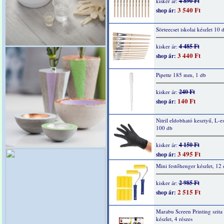
4 890 Ft
kisker ár:
3 540 Ft
shop ár:
Sörteecset iskolai készlet 10 
4 485 Ft
kisker ár:
3 440 Ft
shop ár:
Pipette 185 mm, 1 db
240 Ft
kisker ár:
140 Ft
shop ár:
Nitril eldobható kesztyű, L-e
100 db
4 150 Ft
kisker ár:
3 495 Ft
shop ár:
Mini festőhenger készlet, 12
2 985 Ft
kisker ár:
2 515 Ft
shop ár:
Marabu Screen Printing szit
készlet, 4 részes