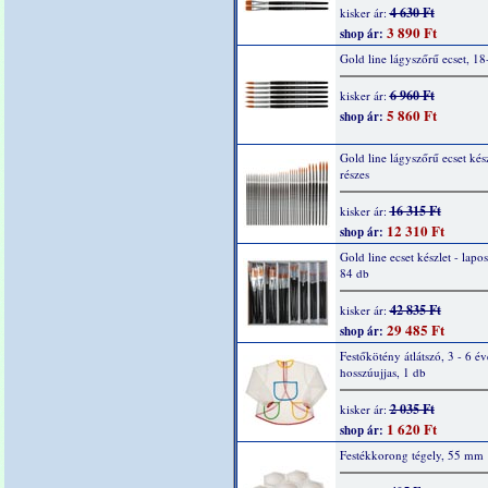
4 630 Ft
kisker ár:
3 890 Ft
shop ár:
Gold line lágyszőrű ecset, 18
6 960 Ft
kisker ár:
5 860 Ft
shop ár:
Gold line lágyszőrű ecset kész
részes
16 315 Ft
kisker ár:
12 310 Ft
shop ár:
Gold line ecset készlet - lapos
84 db
42 835 Ft
kisker ár:
29 485 Ft
shop ár:
Festőkötény átlátszó, 3 - 6 év
hosszúujjas, 1 db
2 035 Ft
kisker ár:
1 620 Ft
shop ár:
Festékkorong tégely, 55 mm