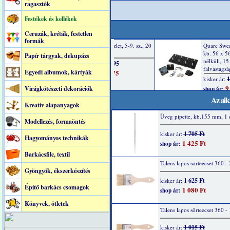
ragasztók
Festékek és kellékek
Ceruzák, kréták, festetlen
formák
Papír tárgyak, dekupázs
Egyedi albumok, kártyák
Virágkötészeti dekorációk
Az alk
Kreatív alapanyagok
Üveg pipette, kb.155 mm, 1 
Modellezés, formaöntés
1 705 Ft
kisker ár:
Hagyományos technikák
1 425 Ft
shop ár:
Barkácsfilc, textil
Talens lapos sörteecset 360 - 
Gyöngyök, ékszerkészítés
1 625 Ft
kisker ár:
Építő barkács csomagok
1 080 Ft
shop ár:
Könyvek, ötletek
Talens lapos sörteecset 360 - 
1 015 Ft
kisker ár: