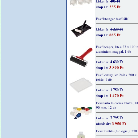
405 Ft
kisker ár:
335 Ft
shop ár:
Festékhenger festőtállal
1 220 Ft
kisker ár:
885 Ft
shop ár:
Festőhenger, kb.ø 27 x 100
alumínium maggal, 1 db
4 630 Ft
kisker ár:
3 890 Ft
shop ár:
Festő edény, kb.240 x 200 x
fehér, 1 db
1 750 Ft
kisker ár:
1 470 Ft
shop ár:
Ecsettartó tölcséres tetővel, 
90 mm, 12 db
7 795 Ft
kisker ár:
3 950 Ft
akciós ár:
Ecset tisztító (biológiai), 250