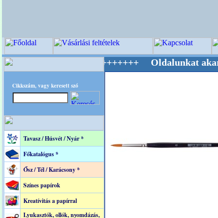
lág Mestere! +++++++ Oldalunkat akarattal ta
Cikkszám, vagy keresett szó
Tavasz / Húsvét / Nyár *
Főkatalógus *
Ősz / Tél / Karácsony *
Színes papírok
Kreatívitás a papírral
Lyukasztók, ollók, nyomdázás,