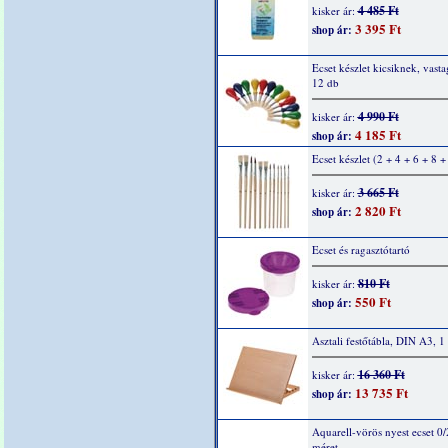
4 485 Ft
kisker ár:
3 395 Ft
shop ár:
Ecset készlet kicsiknek, vasta
12 db
4 990 Ft
kisker ár:
4 185 Ft
shop ár:
Ecset készlet (2 + 4 + 6 + 8 +
3 665 Ft
kisker ár:
2 820 Ft
shop ár:
Ecset és ragasztótartó
810 Ft
kisker ár:
550 Ft
shop ár:
Asztali festőtábla, DIN A3, 1
16 360 Ft
kisker ár:
13 735 Ft
shop ár:
Aquarell-vörös nyest ecset 0/
méret