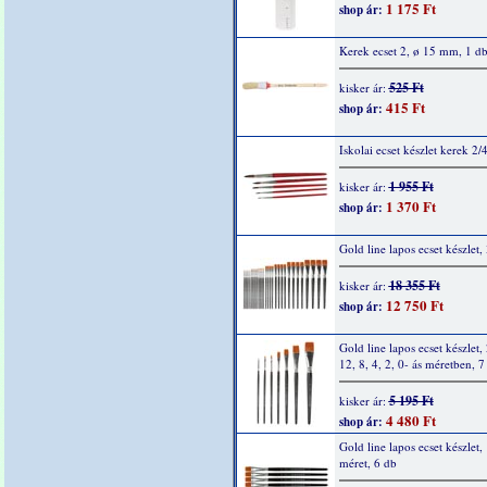
1 175 Ft
shop ár:
Kerek ecset 2, ø 15 mm, 1 d
525 Ft
kisker ár:
415 Ft
shop ár:
Iskolai ecset készlet kerek 2/
1 955 Ft
kisker ár:
1 370 Ft
shop ár:
Gold line lapos ecset készlet,
18 355 Ft
kisker ár:
12 750 Ft
shop ár:
Gold line lapos ecset készlet,
12, 8, 4, 2, 0- ás méretben, 7
5 195 Ft
kisker ár:
4 480 Ft
shop ár:
Gold line lapos ecset készlet,
méret, 6 db