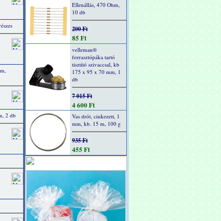
Ellenállás, 470 Ohm,
10 db
részes
200 Ft
85 Ft
velleman®
forrasztópáka tartó
tisztító szivaccsal, kb
cm,
175 x 95 x 70 mm, 1
db
7 015 Ft
4 600 Ft
m, 2 db
Vas drót, cinkezett, 1
mm, kb. 15 m, 100 g
935 Ft
455 Ft