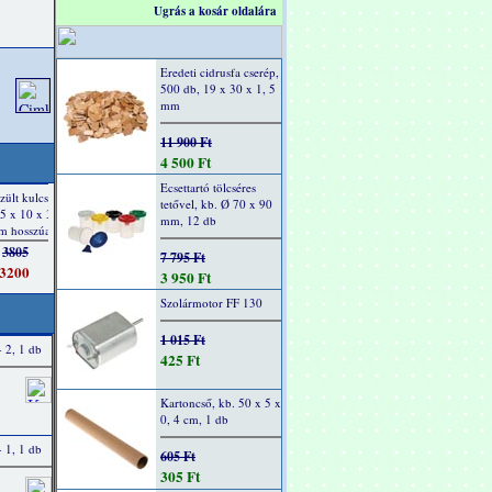
Ugrás a kosár oldalára
Eredeti cidrusfa cserép,
500 db, 19 x 30 x 1, 5
mm
11 900 Ft
4 500 Ft
Ecsettartó tölcséres
tetővel, kb. Ø 70 x 90
mm, 12 db
7 795 Ft
3 950 Ft
Szolármotor FF 130
1 015 Ft
- 2, 1 db
425 Ft
Kartoncső, kb. 50 x 5 x
0, 4 cm, 1 db
- 1, 1 db
605 Ft
305 Ft