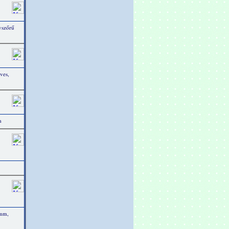
gyszőrű
éves,
m
 mm,