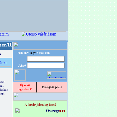
O" designba!
+++++++ OPITEC - A Kreatív Világ
Felh. név
vagy
e-mail cím
s
Jelszó
kból
Új vevő
umi,
Elfelejtett jelszó
regisztráció
aktikus
szik.
A kosár jelenleg üres!
Összeg:
0 Ft