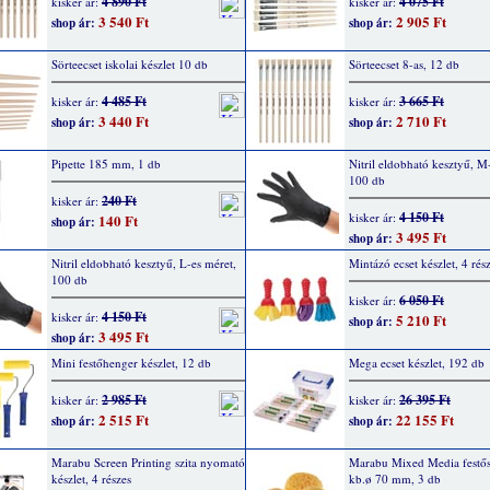
4 890 Ft
4 075 Ft
kisker ár:
kisker ár:
3 540 Ft
2 905 Ft
shop ár:
shop ár:
Sörteecset iskolai készlet 10 db
Sörteecset 8-as, 12 db
4 485 Ft
3 665 Ft
kisker ár:
kisker ár:
3 440 Ft
2 710 Ft
shop ár:
shop ár:
Pipette 185 mm, 1 db
Nitril eldobható kesztyű, M
100 db
240 Ft
kisker ár:
4 150 Ft
kisker ár:
140 Ft
shop ár:
3 495 Ft
shop ár:
Nitril eldobható kesztyű, L-es méret,
Mintázó ecset készlet, 4 rés
100 db
6 050 Ft
kisker ár:
4 150 Ft
kisker ár:
5 210 Ft
shop ár:
3 495 Ft
shop ár:
Mini festőhenger készlet, 12 db
Mega ecset készlet, 192 db
2 985 Ft
26 395 Ft
kisker ár:
kisker ár:
2 515 Ft
22 155 Ft
shop ár:
shop ár:
Marabu Screen Printing szita nyomató
Marabu Mixed Media festős
készlet, 4 részes
kb.ø 70 mm, 3 db