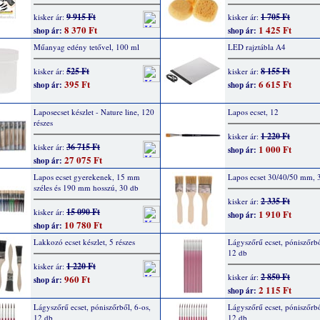
9 915 Ft
1 705 Ft
kisker ár:
kisker ár:
8 370 Ft
1 425 Ft
shop ár:
shop ár:
Műanyag edény tetővel, 100 ml
LED rajztábla A4
525 Ft
8 155 Ft
kisker ár:
kisker ár:
395 Ft
6 615 Ft
shop ár:
shop ár:
Laposecset készlet - Nature line, 120
Lapos ecset, 12
részes
1 220 Ft
kisker ár:
36 715 Ft
kisker ár:
1 000 Ft
shop ár:
27 075 Ft
shop ár:
Lapos ecset gyerekenek, 15 mm
Lapos ecset 30/40/50 mm, 
széles és 190 mm hosszú, 30 db
2 335 Ft
kisker ár:
15 090 Ft
kisker ár:
1 910 Ft
shop ár:
10 780 Ft
shop ár:
Lakkozó ecset készlet, 5 részes
Lágyszőrű ecset, póniszőrbő
12 db
1 220 Ft
kisker ár:
2 850 Ft
kisker ár:
960 Ft
shop ár:
2 115 Ft
shop ár:
Lágyszőrű ecset, póniszőrből, 6-os,
Lágyszőrű ecset, póniszőrbő
12 db
12 db