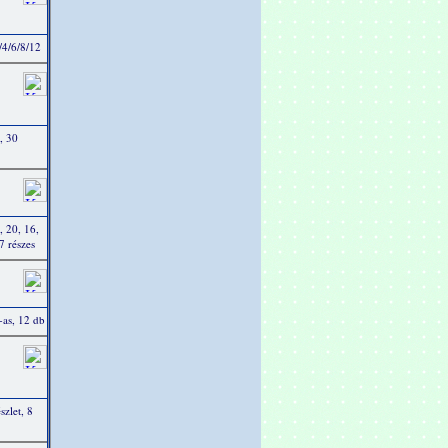
2/4/6/8/12
t, 30
, 20, 16,
7 részes
-as, 12 db
szlet, 8