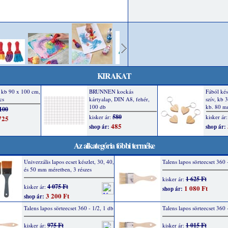
KIRAKAT
Az alkategória többi terméke
Univerzális lapos ecset készlet, 30, 40,
Talens lapos sörteecset 360 
és 50 mm méretben, 3 részes
1 625 Ft
kisker ár:
4 075 Ft
kisker ár:
1 080 Ft
shop ár:
3 200 Ft
shop ár:
Talens lapos sörteecset 360 - 1/2, 1 db
Talens lapos sörteecset 360 
975 Ft
1 015 Ft
kisker ár:
kisker ár: