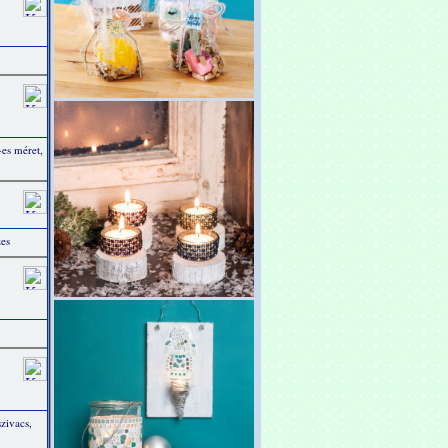
-es méret,
zes
zivacs,