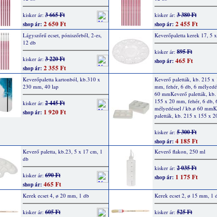
3 665 Ft
3 380 Ft
kisker ár:
kisker ár:
2 650 Ft
2 455 Ft
shop ár:
shop ár:
Lágyszőrű ecset, póniszőrből, 2-es,
Keverőpaletta kerek 17, 5 
12 db
895 Ft
kisker ár:
3 220 Ft
kisker ár:
465 Ft
shop ár:
2 355 Ft
shop ár:
Keverőpaletta kartonból, kb.310 x
Keverő paletták, kb. 215 x
230 mm, 40 lap
mm, fehér, 6 db, 6 mélyedés
60 mmKeverő paletták, kb.
155 x 20 mm, fehér, 6 db, 
2 445 Ft
kisker ár:
mélyedéssel / kb.ø 60 mm
1 920 Ft
shop ár:
paletták, kb. 215 x 155 x 
5 300 Ft
kisker ár:
4 185 Ft
shop ár:
Keverő paletta, kb.23, 5 x 17 cm, 1
Keverő flakon, 250 ml
db
2 035 Ft
kisker ár:
690 Ft
kisker ár:
1 175 Ft
shop ár:
465 Ft
shop ár:
Kerek ecset 4, ø 20 mm, 1 db
Kerek ecset 2, ø 15 mm, 1 
605 Ft
525 Ft
kisker ár:
kisker ár: