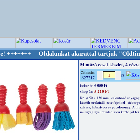
 Oldalunkat akarattal tartjuk "Oldtimer/RETR
Mintázó ecset készlet, 4 része
Cikkszám:
cs
627217
6 050 Ft
kisker ár:
5 210 Ft
shop ár:
Kb. ø 50 x 130 mm, különböző anyagog
készült struktiráló ecsetfejekkel - dekorg
szivacs, habszivacs és pucolórongy. A pr
műanyag nyél minden kicsi kézbe jól fek