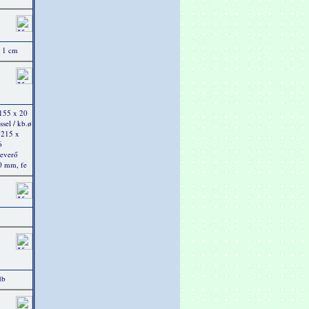
x 1 cm
 155 x 20
sel / kb.ø
 215 x
6
Keverő
20 mm, fe
db