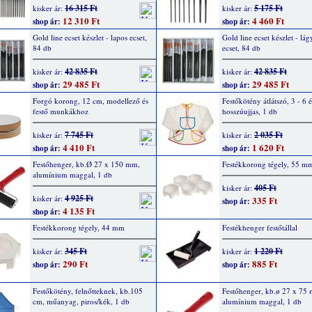
16 315 Ft
5 175 Ft
kisker ár:
kisker ár:
12 310 Ft
4 460 Ft
shop ár:
shop ár:
Gold line ecset készlet - lapos ecset,
Gold line ecset készlet - lá
84 db
ecset, 84 db
42 835 Ft
42 835 Ft
kisker ár:
kisker ár:
29 485 Ft
29 485 Ft
shop ár:
shop ár:
Forgó korong, 12 cm, modellező és
Festőkötény átlátszó, 3 - 6 
festő munkákhoz
hosszúujjas, 1 db
7 745 Ft
2 035 Ft
kisker ár:
kisker ár:
4 410 Ft
1 620 Ft
shop ár:
shop ár:
Festőhenger, kb.Ø 27 x 150 mm,
Festékkorong tégely, 55 m
alumínium maggal, 1 db
405 Ft
kisker ár:
4 925 Ft
kisker ár:
335 Ft
shop ár:
4 135 Ft
shop ár:
Festékkorong tégely, 44 mm
Festékhenger festőtállal
345 Ft
1 220 Ft
kisker ár:
kisker ár:
290 Ft
885 Ft
shop ár:
shop ár:
Festőkötény, felnőtteknek, kb.105
Festőhenger, kb.ø 27 x 75
cm, műanyag, piros/kék, 1 db
alumínium maggal, 1 db