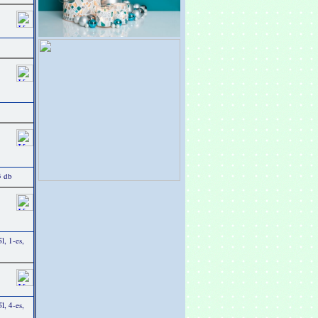
3 db
l, 1-es,
l, 4-es,