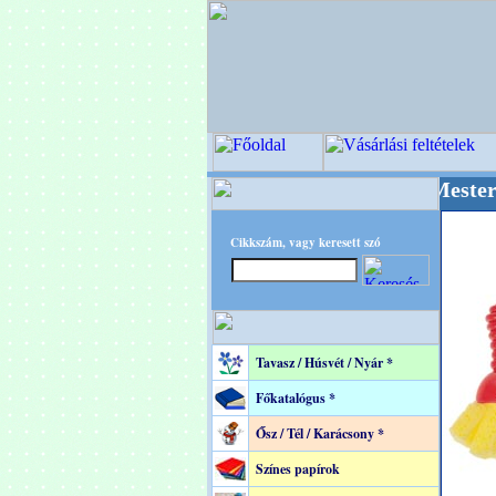
++ OPITEC - A Kreatív Világ Mestere! +++++++
Cikkszám, vagy keresett szó
Tavasz / Húsvét / Nyár *
Főkatalógus *
Ősz / Tél / Karácsony *
Színes papírok