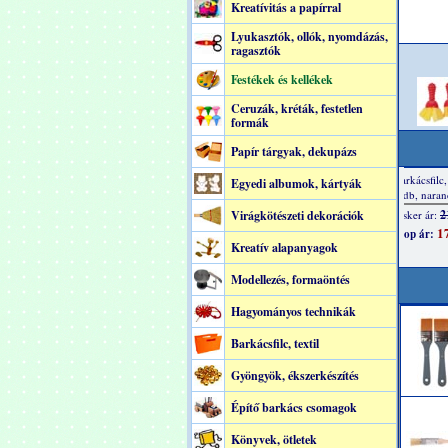
Kreatívitás a papírral
Lyukasztók, ollók, nyomdázás,
ragasztók
Festékek és kellékek
Ceruzák, kréták, festetlen
formák
Papír tárgyak, dekupázs
Egyedi albumok, kártyák
Virágkötészeti dekorációk
Kreatív alapanyagok
Modellezés, formaöntés
Hagyományos technikák
Barkácsfilc, textil
Gyöngyök, ékszerkészítés
Építő barkács csomagok
Könyvek, ötletek