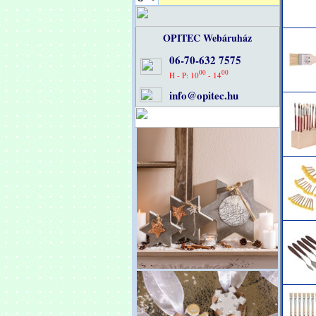
OPITEC Webáruház
06-70-632 7575
00
00
H - P: 10
- 14
info@opitec.hu