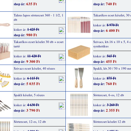
635 Ft
740 Ft
shop ár:
shop ár:
Talens lapos sörteecset 360 - 1 1/2, 1
Takarékos ecset készlet, 30 
db
8 970 Ft
kisker ár:
1 425 Ft
kisker ár:
6 400 Ft
shop ár:
980 Ft
shop ár:
Takarékos ecset készlet 30 db + ecset
Szivacs, kb.16 x 10 x 5, 4 
tartó
synthetikus
11 420 Ft
565 Ft
kisker ár:
kisker ár:
9 300 Ft
455 Ft
shop ár:
shop ár:
Szivacs ecset készlet, 40 részes
Spakli, kb.30 / 50 x 190 m
6 115 Ft
875 Ft
kisker ár:
kisker ár:
5 035 Ft
760 Ft
shop ár:
shop ár:
Spakli készlet, 5 részes
Sörteecset, 6-os, 12 db
4 630 Ft
3 260 Ft
kisker ár:
kisker ár:
3 790 Ft
2 355 Ft
shop ár:
shop ár:
Sörteecset, 12-es, 12 db
Sörteecset készlet 12 db