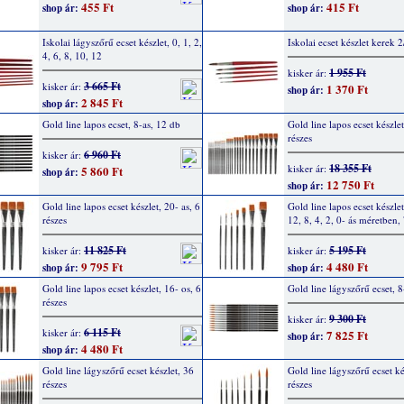
455 Ft
415 Ft
shop ár:
shop ár:
Iskolai lágyszőrű ecset készlet, 0, 1, 2,
Iskolai ecset készlet kerek 
4, 6, 8, 10, 12
1 955 Ft
kisker ár:
3 665 Ft
kisker ár:
1 370 Ft
shop ár:
2 845 Ft
shop ár:
Gold line lapos ecset, 8-as, 12 db
Gold line lapos ecset készle
részes
6 960 Ft
kisker ár:
18 355 Ft
kisker ár:
5 860 Ft
shop ár:
12 750 Ft
shop ár:
Gold line lapos ecset készlet, 20- as, 6
Gold line lapos ecset készlet
részes
12, 8, 4, 2, 0- ás méretben, 
11 825 Ft
5 195 Ft
kisker ár:
kisker ár:
9 795 Ft
4 480 Ft
shop ár:
shop ár:
Gold line lapos ecset készlet, 16- os, 6
Gold line lágyszőrű ecset, 8
részes
9 300 Ft
kisker ár:
6 115 Ft
kisker ár:
7 825 Ft
shop ár:
4 480 Ft
shop ár:
Gold line lágyszőrű ecset készlet, 36
Gold line lágyszőrű ecset ké
részes
részes