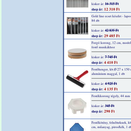
16 315 Ft
kisker ár:
12 310 Ft
shop ár:
Gold line ecset készlet - lapos
84 db
42 835 Ft
kisker ár:
29 485 Ft
shop ár:
Forgó korong, 12 cm, model
festő munkákhoz
7 745 Ft
kisker ár:
4 410 Ft
shop ár:
Festőhenger, kb.Ø 27 x 150
alumínium maggal, 1 db
4 925 Ft
kisker ár:
4 135 Ft
shop ár:
Festékkorong tégely, 44 mm
345 Ft
kisker ár:
290 Ft
shop ár:
Festőkötény, felnőtteknek, k
cm, műanyag, piros/kék, 1 d