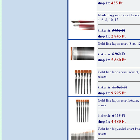
455 Ft
shop ár:
Iskolai lágyszőrű ecset készlet
4, 6, 8, 10, 12
3 665 Ft
kisker ár:
2 845 Ft
shop ár:
Gold line lapos ecset, 8-as, 1
6 960 Ft
kisker ár:
5 860 Ft
shop ár:
Gold line lapos ecset készlet,
részes
11 825 Ft
kisker ár:
9 795 Ft
shop ár:
Gold line lapos ecset készlet,
részes
6 115 Ft
kisker ár:
4 480 Ft
shop ár:
Gold line lágyszőrű ecset kés
részes