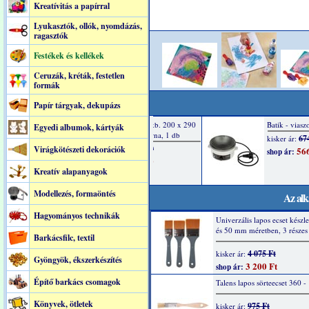
Kreatívitás a papírral
Lyukasztók, ollók, nyomdázás,
ragasztók
Festékek és kellékek
Ceruzák, kréták, festetlen
formák
Papír tárgyak, dekupázs
Egyedi albumok, kártyák
Virágkötészeti dekorációk
Kreatív alapanyagok
Modellezés, formaöntés
Az alk
Hagyományos technikák
Univerzális lapos ecset készle
és 50 mm méretben, 3 részes
Barkácsfilc, textil
4 075 Ft
kisker ár:
Gyöngyök, ékszerkészítés
3 200 Ft
shop ár:
Építő barkács csomagok
Talens lapos sörteecset 360 -
Könyvek, ötletek
975 Ft
kisker ár: