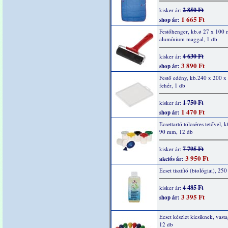
2 850 Ft
kisker ár:
1 665 Ft
shop ár:
Festőhenger, kb.ø 27 x 100
alumínium maggal, 1 db
4 630 Ft
kisker ár:
3 890 Ft
shop ár:
Festő edény, kb.240 x 200 
fehér, 1 db
1 750 Ft
kisker ár:
1 470 Ft
shop ár:
Ecsettartó tölcséres tetővel, 
90 mm, 12 db
7 795 Ft
kisker ár:
3 950 Ft
akciós ár:
Ecset tisztító (biológiai), 250
4 485 Ft
kisker ár:
3 395 Ft
shop ár:
Ecset készlet kicsiknek, vasta
12 db