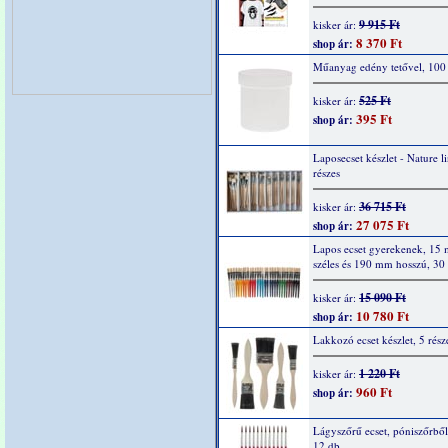
9 915 Ft
kisker ár:
8 370 Ft
shop ár:
Műanyag edény tetővel, 100
525 Ft
kisker ár:
395 Ft
shop ár:
Laposecset készlet - Nature l
részes
36 715 Ft
kisker ár:
27 075 Ft
shop ár:
Lapos ecset gyerekenek, 15
széles és 190 mm hosszú, 30
15 090 Ft
kisker ár:
10 780 Ft
shop ár:
Lakkozó ecset készlet, 5 rész
1 220 Ft
kisker ár:
960 Ft
shop ár:
Lágyszőrű ecset, póniszőrből
12 db