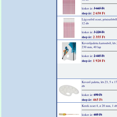
3 665 Ft
kisker ár:
2 650 Ft
shop ár:
Lágyszőrű ecset, póniszőrből
12 db
3 220 Ft
kisker ár:
2 355 Ft
shop ár:
Keverőpaletta kartonból, kb
230 mm, 40 lap
2 445 Ft
kisker ár:
1 920 Ft
shop ár:
Keverő paletta, kb.23, 5 x 1
db
690 Ft
kisker ár:
465 Ft
shop ár:
Kerek ecset 4, ø 20 mm, 1 d
605 Ft
kisker ár: