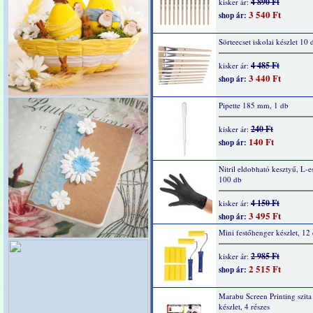
4 890 Ft
kisker ár:
3 540 Ft
shop ár:
Sörteecset iskolai készlet 10 
4 485 Ft
kisker ár:
3 440 Ft
shop ár:
Pipette 185 mm, 1 db
240 Ft
kisker ár:
140 Ft
shop ár:
Nitril eldobható kesztyű, L-e
100 db
4 150 Ft
kisker ár:
3 495 Ft
shop ár:
Mini festőhenger készlet, 12
2 985 Ft
kisker ár:
2 515 Ft
shop ár:
Marabu Screen Printing szit
készlet, 4 részes