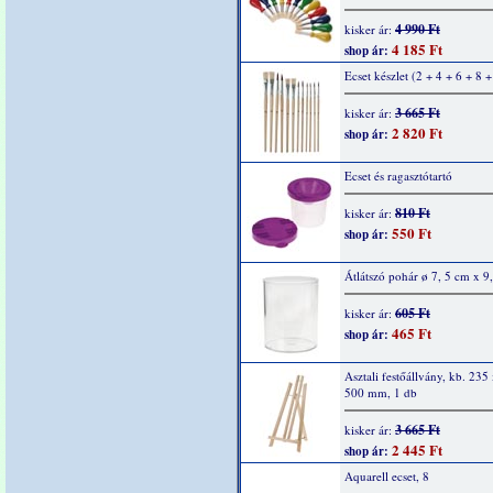
4 990 Ft
kisker ár:
4 185 Ft
shop ár:
Ecset készlet (2 + 4 + 6 + 8 
3 665 Ft
kisker ár:
2 820 Ft
shop ár:
Ecset és ragasztótartó
810 Ft
kisker ár:
550 Ft
shop ár:
Átlátszó pohár ø 7, 5 cm x 9
605 Ft
kisker ár:
465 Ft
shop ár:
Asztali festőállvány, kb. 235
500 mm, 1 db
3 665 Ft
kisker ár:
2 445 Ft
shop ár:
Aquarell ecset, 8