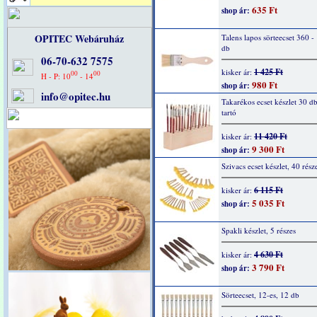
635 Ft
shop ár:
OPITEC Webáruház
Talens lapos sörteecset 360 - 
db
06-70-632 7575
1 425 Ft
kisker ár:
00
00
H - P: 10
- 14
980 Ft
shop ár:
info@opitec.hu
Takarékos ecset készlet 30 db
tartó
11 420 Ft
kisker ár:
9 300 Ft
shop ár:
Szivacs ecset készlet, 40 rész
6 115 Ft
kisker ár:
5 035 Ft
shop ár:
Spakli készlet, 5 részes
4 630 Ft
kisker ár:
3 790 Ft
shop ár:
Sörteecset, 12-es, 12 db