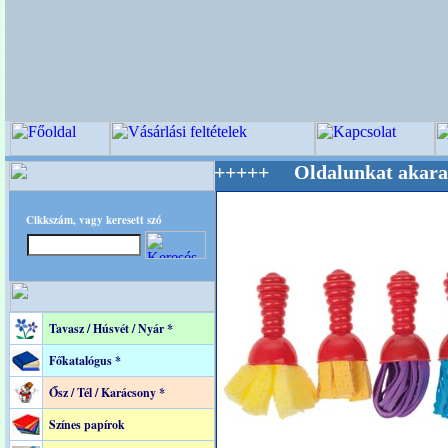
ág Mestere! +++++++ Oldalunkat akarattal tar
Cikkszám, vagy keresett szó
Tavasz / Húsvét / Nyár *
Főkatalógus *
Ősz / Tél / Karácsony *
Színes papírok