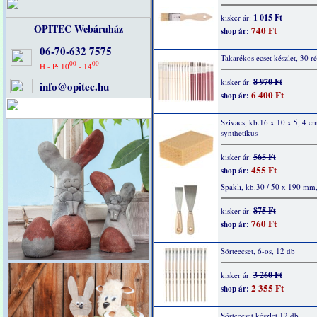
1 015 Ft
kisker ár:
OPITEC Webáruház
740 Ft
shop ár:
06-70-632 7575
Takarékos ecset készlet, 30 ré
00
00
H - P: 10
- 14
8 970 Ft
kisker ár:
info@opitec.hu
6 400 Ft
shop ár:
Szivacs, kb.16 x 10 x 5, 4 cm
synthetikus
565 Ft
kisker ár:
455 Ft
shop ár:
Spakli, kb.30 / 50 x 190 mm
875 Ft
kisker ár:
760 Ft
shop ár:
Sörteecset, 6-os, 12 db
3 260 Ft
kisker ár:
2 355 Ft
shop ár:
Sörteecset készlet 12 db