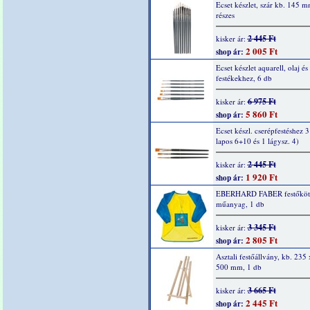
Ecset készlet, szár kb. 145 m
részes
2 445 Ft
kisker ár:
2 005 Ft
shop ár:
Ecset készlet aquarell, olaj és
festékekhez, 6 db
6 975 Ft
kisker ár:
5 860 Ft
shop ár:
Ecset készl. cserépfestéshez 3
lapos 6+10 és 1 lágysz. 4)
2 445 Ft
kisker ár:
1 920 Ft
shop ár:
EBERHARD FABER festőköt
műanyag, 1 db
3 345 Ft
kisker ár:
2 805 Ft
shop ár:
Asztali festőállvány, kb. 235
500 mm, 1 db
3 665 Ft
kisker ár:
2 445 Ft
shop ár: