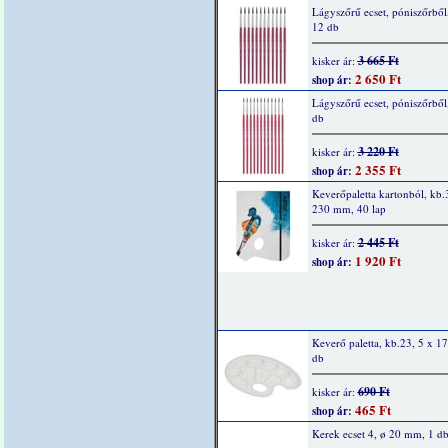
Lágyszőrű ecset, póniszőrből,
12 db
3 665 Ft
kisker ár:
2 650 Ft
shop ár:
Lágyszőrű ecset, póniszőrből,
db
3 220 Ft
kisker ár:
2 355 Ft
shop ár:
Keverőpaletta kartonból, kb.
230 mm, 40 lap
2 445 Ft
kisker ár:
1 920 Ft
shop ár:
Keverő paletta, kb.23, 5 x 1
db
690 Ft
kisker ár:
465 Ft
shop ár:
Kerek ecset 4, ø 20 mm, 1 d