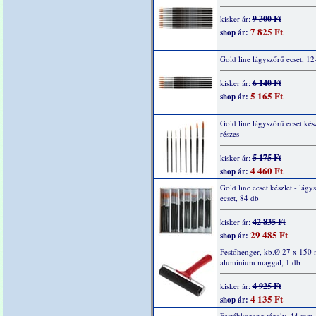
9 300 Ft
kisker ár:
7 825 Ft
shop ár:
Gold line lágyszőrű ecset, 12
6 140 Ft
kisker ár:
5 165 Ft
shop ár:
Gold line lágyszőrű ecset kész
részes
5 175 Ft
kisker ár:
4 460 Ft
shop ár:
Gold line ecset készlet - lágy
ecset, 84 db
42 835 Ft
kisker ár:
29 485 Ft
shop ár:
Festőhenger, kb.Ø 27 x 150
alumínium maggal, 1 db
4 925 Ft
kisker ár:
4 135 Ft
shop ár:
Festékkorong tégely, 44 mm