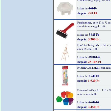
345 Ft
kisker ár:
290 Ft
shop ár:
Festőhenger, kb.ø 27 x 75 m
alumínium maggal, 1 db
3 925 Ft
kisker ár:
3 300 Ft
shop ár:
Festő faállvány, kb. 1, 58 m 
cm x 65 cm, 1 db
29 910 Ft
kisker ár:
25 105 Ft
shop ár:
FABER-CASTELL ecset készle
2 240 Ft
kisker ár:
1 920 Ft
shop ár:
Ecsettartó edény, kb. 110 x 
mm, színes, 6 db
5 300 Ft
kisker ár:
3 450 Ft
shop ár: