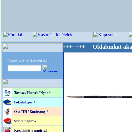
ilág Mestere! +++++++ Oldalunkat akarattal ta
Cikkszám, vagy keresett szó
Tavasz / Húsvét / Nyár *
Főkatalógus *
Ősz / Tél / Karácsony *
Színes papírok
Kreatívitás a papírral