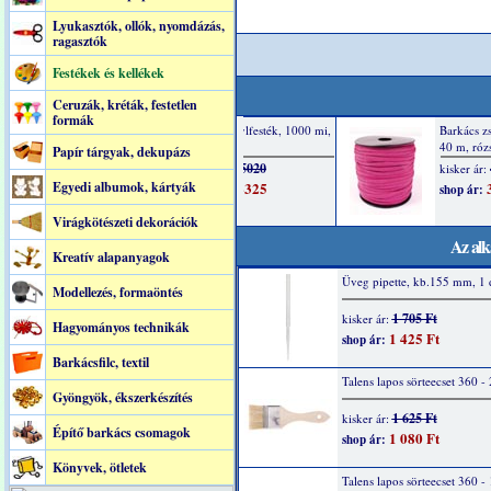
Lyukasztók, ollók, nyomdázás,
ragasztók
Festékek és kellékek
Ceruzák, kréták, festetlen
formák
Papír tárgyak, dekupázs
Egyedi albumok, kártyák
Virágkötészeti dekorációk
Az alk
Kreatív alapanyagok
Üveg pipette, kb.155 mm, 1 
Modellezés, formaöntés
1 705 Ft
kisker ár:
Hagyományos technikák
1 425 Ft
shop ár:
Barkácsfilc, textil
Talens lapos sörteecset 360 - 
Gyöngyök, ékszerkészítés
1 625 Ft
kisker ár:
Építő barkács csomagok
1 080 Ft
shop ár:
Könyvek, ötletek
Talens lapos sörteecset 360 - 