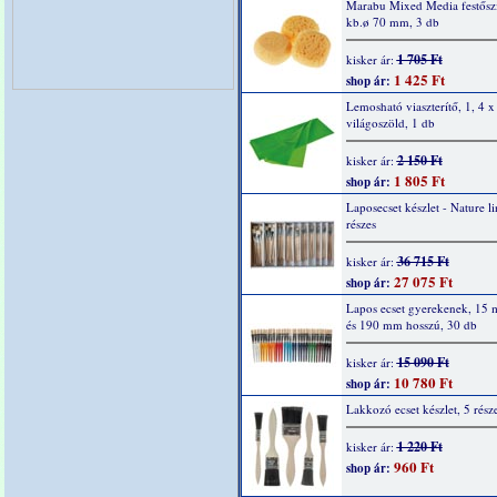
Marabu Mixed Media festőszi
kb.ø 70 mm, 3 db
1 705 Ft
kisker ár:
1 425 Ft
shop ár:
Lemosható viaszterítő, 1, 4 x
világoszöld, 1 db
2 150 Ft
kisker ár:
1 805 Ft
shop ár:
Laposecset készlet - Nature l
részes
36 715 Ft
kisker ár:
27 075 Ft
shop ár:
Lapos ecset gyerekenek, 15 
és 190 mm hosszú, 30 db
15 090 Ft
kisker ár:
10 780 Ft
shop ár:
Lakkozó ecset készlet, 5 rész
1 220 Ft
kisker ár:
960 Ft
shop ár: