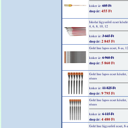
605 Ft
kisker ár:
455 Ft
shop ár:
Iskolai lágyszőrű ecset készlet
4, 6, 8, 10, 12
3 665 Ft
kisker ár:
2 845 Ft
shop ár:
Gold line lapos ecset, 8-as, 1
6 960 Ft
kisker ár:
5 860 Ft
shop ár:
Gold line lapos ecset készlet, 
részes
11 825 Ft
kisker ár:
9 795 Ft
shop ár:
Gold line lapos ecset készlet, 
részes
6 115 Ft
kisker ár:
4 480 Ft
shop ár:
Gold line lágyszőrű ecset, 8-