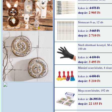
4 075 Ft
kisker ár:
2 905 Ft
shop ár:
Sörteecset 8-as, 12 db
3 665 Ft
kisker ár:
2 710 Ft
shop ár:
Nitril eldobható kesztyű, M-e
100 db
4 150 Ft
kisker ár:
3 495 Ft
shop ár:
Mintázó ecset készlet, 4 része
6 050 Ft
kisker ár:
5 210 Ft
shop ár:
Mega ecset készlet, 192 db
26 395 Ft
kisker ár:
22 155 Ft
shop ár: