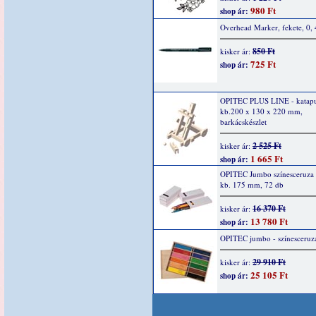
980 Ft
shop ár:
Overhead Marker, fekete, 0,
850 Ft
kisker ár:
725 Ft
shop ár:
OPITEC PLUS LINE - katapu
kb.200 x 130 x 220 mm,
barkácskészlet
2 525 Ft
kisker ár:
1 665 Ft
shop ár:
OPITEC Jumbo színesceruza k
kb. 175 mm, 72 db
16 370 Ft
kisker ár:
13 780 Ft
shop ár:
OPITEC jumbo - színesceruz
29 910 Ft
kisker ár:
25 105 Ft
shop ár: