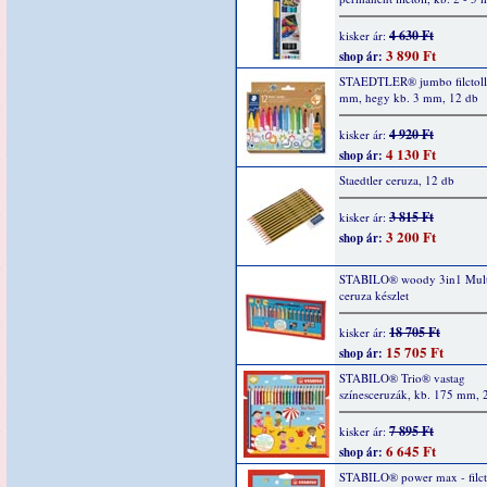
4 630 Ft
kisker ár:
3 890 Ft
shop ár:
STAEDTLER® jumbo filctoll
mm, hegy kb. 3 mm, 12 db
4 920 Ft
kisker ár:
4 130 Ft
shop ár:
Staedtler ceruza, 12 db
3 815 Ft
kisker ár:
3 200 Ft
shop ár:
STABILO® woody 3in1 Multi
ceruza készlet
18 705 Ft
kisker ár:
15 705 Ft
shop ár:
STABILO® Trio® vastag
színesceruzák, kb. 175 mm, 
7 895 Ft
kisker ár:
6 645 Ft
shop ár:
STABILO® power max - filct