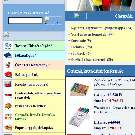
Cikkszám, vagy keresett szó
Ceruzák, k
• Aquarell, rajzkarton, gyűjtőmappa (24)
• Acryl és üveg termékek (89)
• Encaustic (9)
Tavasz / Húsvét / Nyár *
• Filctollak (76)
• Sablonok (6)
Főkatalógus *
• Feszített vászonkeretek (20)
Ősz / Tél / Karácsony *
Ceruzák, kréták, festetlen formák
Színes papírok
Zsírkréta, ø 10 x 95 mm, 14
Kreatívitás a papírral
zsírkréta, 12 színben
Lyukasztók, ollók, nyomdázás,
19 580 Ft
kisker ár:
ragasztók
14 765 Ft
shop ár:
Festékek és kellékek
Whiteboard - Lumocolor -filc
készlet, 4 db
Ceruzák, kréták, festetlen
formák
3 430 Ft
kisker ár:
2 905 Ft
Papír tárgyak, dekupázs
shop ár:
Trio Deco Metallic filctollak