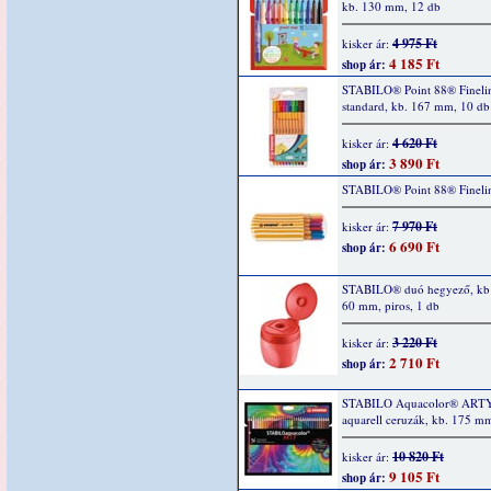
kb. 130 mm, 12 db
4 975 Ft
kisker ár:
4 185 Ft
shop ár:
STABILO® Point 88® Finelin
standard, kb. 167 mm, 10 db
4 620 Ft
kisker ár:
3 890 Ft
shop ár:
STABILO® Point 88® Fineli
7 970 Ft
kisker ár:
6 690 Ft
shop ár:
STABILO® duó hegyező, kb 
60 mm, piros, 1 db
3 220 Ft
kisker ár:
2 710 Ft
shop ár:
STABILO Aquacolor® ART
aquarell ceruzák, kb. 175 m
10 820 Ft
kisker ár:
9 105 Ft
shop ár: