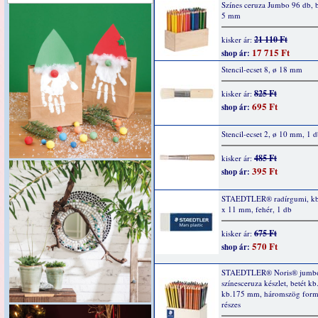
Színes ceruza Jumbo 96 db, b
5 mm
21 110 Ft
kisker ár:
17 715 Ft
shop ár:
Stencil-ecset 8, ø 18 mm
825 Ft
kisker ár:
695 Ft
shop ár:
Stencil-ecset 2, ø 10 mm, 1 
485 Ft
kisker ár:
395 Ft
shop ár:
STAEDTLER® radírgumi, kb
x 11 mm, fehér, 1 db
675 Ft
kisker ár:
570 Ft
shop ár:
STAEDTLER® Noris® jumb
színesceruza készlet, betét k
kb.175 mm, háromszög form
részes