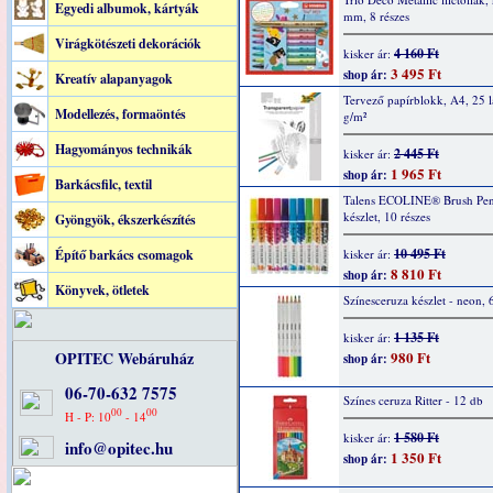
Egyedi albumok, kártyák
mm, 8 részes
Virágkötészeti dekorációk
4 160 Ft
kisker ár:
3 495 Ft
shop ár:
Kreatív alapanyagok
Tervező papírblokk, A4, 25 l
Modellezés, formaöntés
g/m²
Hagyományos technikák
2 445 Ft
kisker ár:
1 965 Ft
shop ár:
Barkácsfilc, textil
Talens ECOLINE® Brush Pen f
készlet, 10 részes
Gyöngyök, ékszerkészítés
10 495 Ft
Építő barkács csomagok
kisker ár:
8 810 Ft
shop ár:
Könyvek, ötletek
Színesceruza készlet - neon, 
1 135 Ft
kisker ár:
OPITEC Webáruház
980 Ft
shop ár:
06-70-632 7575
Színes ceruza Ritter - 12 db
00
00
H - P: 10
- 14
1 580 Ft
kisker ár:
info@opitec.hu
1 350 Ft
shop ár: