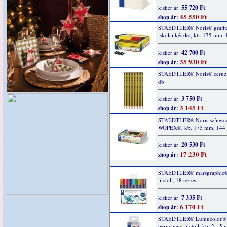
55 720 Ft
kisker ár:
45 550 Ft
shop ár:
STAEDTLER® Noris® grafit
iskolai készlet, kb. 175 mm,
42 700 Ft
kisker ár:
35 930 Ft
shop ár:
STAEDTLER® Noris® ceruza
db
3 750 Ft
kisker ár:
3 145 Ft
shop ár:
STAEDTLER® Noris színesc
WOPEX®, kb. 175 mm, 144
20 530 Ft
kisker ár:
17 230 Ft
shop ár:
STAEDTLER® marsgraphic
filctoll, 18 részes
7 335 Ft
kisker ár:
6 170 Ft
shop ár:
STAEDTLER® Lumucolor®
permanent filctoll, kb. 2 - 5