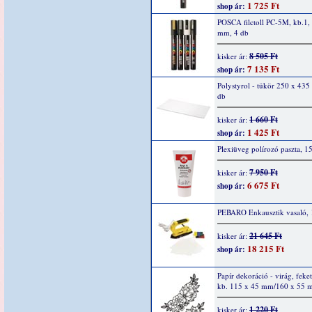
1 725 Ft
shop ár:
POSCA filctoll PC-5M, kb.1, 
mm, 4 db
8 505 Ft
kisker ár:
7 135 Ft
shop ár:
Polystyrol - tükör 250 x 43
db
1 660 Ft
kisker ár:
1 425 Ft
shop ár:
Plexiüveg polírozó paszta, 1
7 950 Ft
kisker ár:
6 675 Ft
shop ár:
PEBARO Enkausztik vasaló, 
21 645 Ft
kisker ár:
18 215 Ft
shop ár:
Papír dekoráció - virág, feket
kb. 115 x 45 mm/160 x 55 
1 220 Ft
kisker ár: