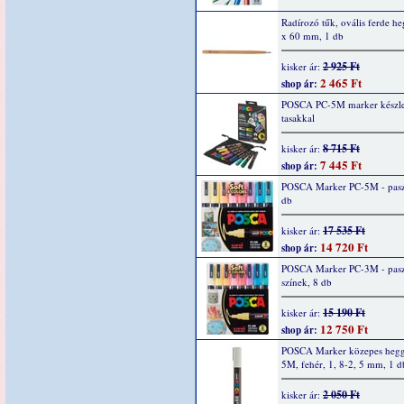
Radírozó tűk, ovális ferde he
x 60 mm, 1 db
2 925 Ft
kisker ár:
2 465 Ft
shop ár:
POSCA PC-5M marker készlet,
tasakkal
8 715 Ft
kisker ár:
7 445 Ft
shop ár:
POSCA Marker PC-5M - paszt
db
17 535 Ft
kisker ár:
14 720 Ft
shop ár:
POSCA Marker PC-3M - pasz
színek, 8 db
15 190 Ft
kisker ár:
12 750 Ft
shop ár:
POSCA Marker közepes hegg
5M, fehér, 1, 8-2, 5 mm, 1 d
2 050 Ft
kisker ár: