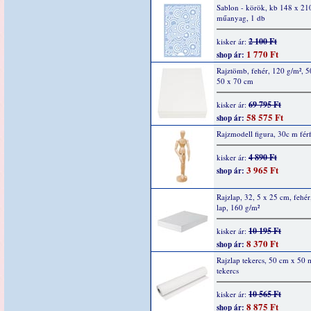
Sablon - körök, kb 148 x 2
műanyag, 1 db
2 100 Ft
kisker ár:
1 770 Ft
shop ár:
Rajztömb, fehér, 120 g/m², 5
50 x 70 cm
69 795 Ft
kisker ár:
58 575 Ft
shop ár:
Rajzmodell figura, 30c m férf
4 890 Ft
kisker ár:
3 965 Ft
shop ár:
Rajzlap, 32, 5 x 25 cm, fehér
lap, 160 g/m²
10 195 Ft
kisker ár:
8 370 Ft
shop ár:
Rajzlap tekercs, 50 cm x 50 
tekercs
10 565 Ft
kisker ár:
8 875 Ft
shop ár: