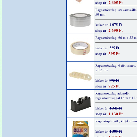
2 605 Ft
shop ár:
Ragasztószalag, szakadás áll
50 mm
4 075 Ft
kisker ár:
2 690 Ft
shop ár:
Ragasztószalag, 66 m x 25 
525 Ft
kisker ár:
395 Ft
shop ár:
Ragasztószalag, 6 db, színes
x 12 mm
975 Ft
kisker ár:
725 Ft
shop ár:
Ragasztószalag adagoló,
ragasztószalaggal 18 m x 1
1 345 Ft
kisker ár:
1 130 Ft
shop ár:
Ragasztópöttyök, kb.Ø 8 mm
1 300 Ft
kisker ár:
1 035 Ft