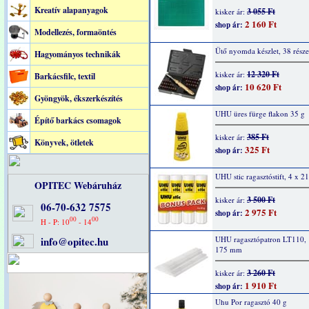
Kreatív alapanyagok
3 055 Ft
kisker ár:
2 160 Ft
shop ár:
Modellezés, formaöntés
Ütő nyomda készlet, 38 része
Hagyományos technikák
12 320 Ft
kisker ár:
Barkácsfilc, textil
10 620 Ft
shop ár:
Gyöngyök, ékszerkészítés
UHU üres fürge flakon 35 g
Építő barkács csomagok
385 Ft
kisker ár:
Könyvek, ötletek
325 Ft
shop ár:
UHU stic ragasztóstift, 4 x 21
OPITEC Webáruház
3 500 Ft
kisker ár:
06-70-632 7575
2 975 Ft
shop ár:
00
00
H - P: 10
- 14
info@opitec.hu
UHU ragasztópatron LT110, 
175 mm
3 260 Ft
kisker ár:
1 910 Ft
shop ár:
Uhu Por ragasztó 40 g