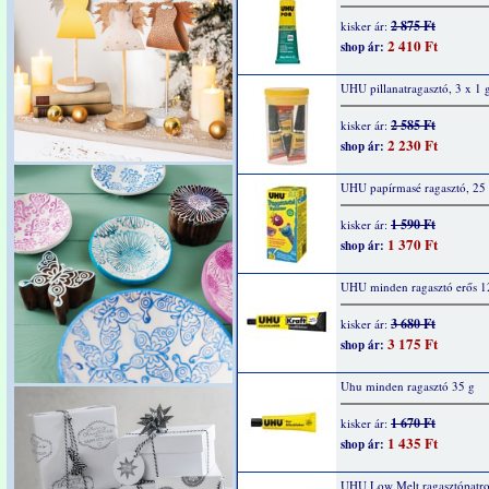
2 875 Ft
kisker ár:
2 410 Ft
shop ár:
UHU pillanatragasztó, 3 x 1 
2 585 Ft
kisker ár:
2 230 Ft
shop ár:
UHU papírmasé ragasztó, 25
1 590 Ft
kisker ár:
1 370 Ft
shop ár:
UHU minden ragasztó erős 1
3 680 Ft
kisker ár:
3 175 Ft
shop ár:
Uhu minden ragasztó 35 g
1 670 Ft
kisker ár:
1 435 Ft
shop ár:
UHU Low Melt ragasztópatro