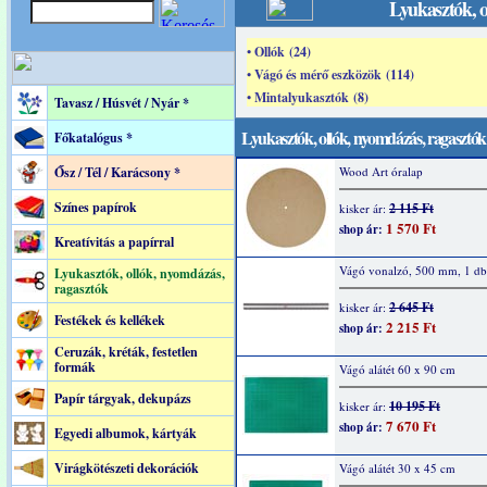
Lyukasztók, o
• Ollók (24)
• Vágó és mérő eszközök (114)
• Mintalyukasztók (8)
Tavasz / Húsvét / Nyár *
Lyukasztók, ollók, nyomdázás, ragasztók
Főkatalógus *
Ősz / Tél / Karácsony *
Wood Art óralap
Színes papírok
2 115 Ft
kisker ár:
1 570 Ft
shop ár:
Kreatívitás a papírral
Vágó vonalzó, 500 mm, 1 db
Lyukasztók, ollók, nyomdázás,
ragasztók
2 645 Ft
kisker ár:
Festékek és kellékek
2 215 Ft
shop ár:
Ceruzák, kréták, festetlen
formák
Vágó alátét 60 x 90 cm
Papír tárgyak, dekupázs
10 195 Ft
kisker ár:
7 670 Ft
shop ár:
Egyedi albumok, kártyák
Virágkötészeti dekorációk
Vágó alátét 30 x 45 cm