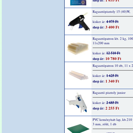
shop ár:
Ragasztópisztoly 15 (40)W,
4 075 Ft
kisker ár:
3 400 Ft
shop ár:
Ragasztópatron kb. 2 kg, 100
11x200 mm
12 510 Ft
kisker ár:
10 780 Ft
shop ár:
Ragasztópatron 10 db, 11 x
1 625 Ft
kisker ár:
1 340 Ft
shop ár:
Ragasztó pisztoly junior
2 685 Ft
kisker ár:
2 255 Ft
shop ár:
PVC keményhab lap, kb.210 
3 mm, zöld, 1 db