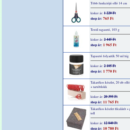
Több funkciójú olló 14 cm
1 220 Ft
kisker ár:
765 Ft
shop ár:
Textil ragasztó, 103 g
2 445 Ft
kisker ár:
1 965 Ft
shop ár:
Tapasztó folyadék 50 ml híg
2 105 Ft
kisker ár:
1 770 Ft
shop ár:
Takarékos készlet, 20 db olló
+ tartóblokk
20 395 Ft
kisker ár:
11 765 Ft
shop ár:
Takarékos készlet filcalátét +
toll
12 840 Ft
kisker ár:
10 780 Ft
shop ár: