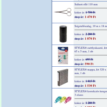
Sziluett olló 110 mm
1 750 Ft
kisker ár:
1 470 Ft
shop ár:
Szigetelőszalag, 10 m x 18 
2 280 Ft
kisker ár:
1 870 Ft
shop ár:
STYLEX® zseblyukasztó, kb
65 x 5 mm, 1 db
695 Ft
kisker ár:
590 Ft
shop ár:
STYLEX® mappa, kb 320 x 
mm, 1 db
1 815 Ft
kisker ár:
1 530 Ft
shop ár:
STYLEX® korrekciós henger,
3 részes
1 280 Ft
kisker ár: