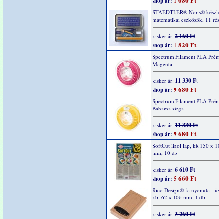
1 080 Ft
shop ár:
STAEDTLER® Noris® készle
matematikai eszközök, 11 rés
2 160 Ft
kisker ár:
1 820 Ft
shop ár:
Spectrum Filament PLA Pré
Magenta
11 330 Ft
kisker ár:
9 680 Ft
shop ár:
Spectrum Filament PLA Pré
Bahama sárga
11 330 Ft
kisker ár:
9 680 Ft
shop ár:
SoftCut linol lap, kb.150 x 1
mm, 10 db
6 610 Ft
kisker ár:
5 660 Ft
shop ár:
Rico Design® fa nyomda - ü
kb. 62 x 106 mm, 1 db
3 260 Ft
kisker ár: