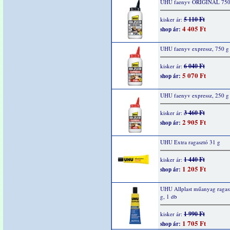
UHU faenyv ORIGINAL 750
5 110 Ft
kisker ár:
4 405 Ft
shop ár:
UHU faenyv expressz, 750 g
6 040 Ft
kisker ár:
5 070 Ft
shop ár:
UHU faenyv expressz, 250 g
3 460 Ft
kisker ár:
2 905 Ft
shop ár:
UHU Extra ragasztó 31 g
1 440 Ft
kisker ár:
1 205 Ft
shop ár:
UHU Allplast műanyag ragas
g, 1 db
1 990 Ft
kisker ár:
1 705 Ft
shop ár: