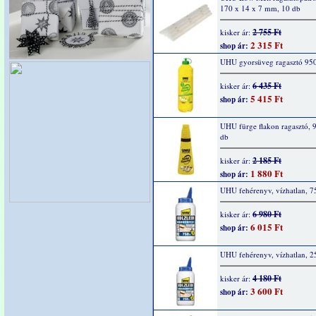
170 x 14 x 7 mm, 10 db
2 755 Ft
kisker ár:
2 315 Ft
shop ár:
UHU gyorsüveg ragasztó 95
6 435 Ft
kisker ár:
5 415 Ft
shop ár:
UHU fürge flakon ragasztó, 9
db
2 185 Ft
kisker ár:
1 880 Ft
shop ár:
UHU fehérenyv, vízhatlan, 7
6 980 Ft
kisker ár:
6 015 Ft
shop ár:
UHU fehérenyv, vízhatlan, 2
4 180 Ft
kisker ár:
3 600 Ft
shop ár: