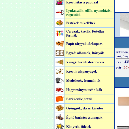
Kreatívitás a papírral
Lyukasztók, ollók, nyomdázás,
ragasztók
Festékek és kellékek
Ceruzák, kréták, festetlen
formák
Papír tárgyak, dekupázs
Egyedi albumok, kártyák
Virágkötészeti dekorációk
Kreatív alapanyagok
Modellezés, formaöntés
Hagyományos technikák
Barkácsfilc, textil
Gyöngyök, ékszerkészítés
Építő barkács csomagok
Könyvek, ötletek