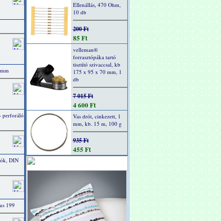
Ellenállás, 470 Ohm,
10 db
200 Ft
85 Ft
velleman®
forrasztópáka tartó
tisztító szivaccsal, kb
0 mm
175 x 95 x 70 mm, 1
db
7 015 Ft
4 600 Ft
+ perforáló
Vas drót, cinkezett, 1
mm, kb. 15 m, 100 g
935 Ft
455 Ft
ók, DIN
kus 199