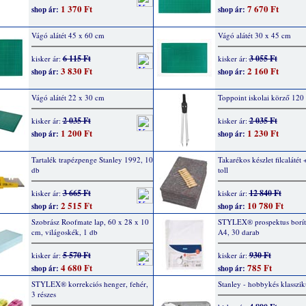
1 370 Ft
7 670 Ft
shop ár:
shop ár:
Vágó alátét 45 x 60 cm
Vágó alátét 30 x 45 cm
6 115 Ft
3 055 Ft
kisker ár:
kisker ár:
3 830 Ft
2 160 Ft
shop ár:
shop ár:
Vágó alátét 22 x 30 cm
Toppoint iskolai körző 12
2 035 Ft
2 035 Ft
kisker ár:
kisker ár:
1 200 Ft
1 230 Ft
shop ár:
shop ár:
Tartalék trapézpenge Stanley 1992, 10
Takarékos készlet filcalátét 
db
toll
3 665 Ft
12 840 Ft
kisker ár:
kisker ár:
2 515 Ft
10 780 Ft
shop ár:
shop ár:
Szobrász Roofmate lap, 60 x 28 x 10
STYLEX® prospektus borít
cm, világoskék, 1 db
A4, 30 darab
5 570 Ft
930 Ft
kisker ár:
kisker ár:
4 680 Ft
785 Ft
shop ár:
shop ár:
STYLEX® korrekciós henger, fehér,
Stanley - hobbykés klasszi
3 részes