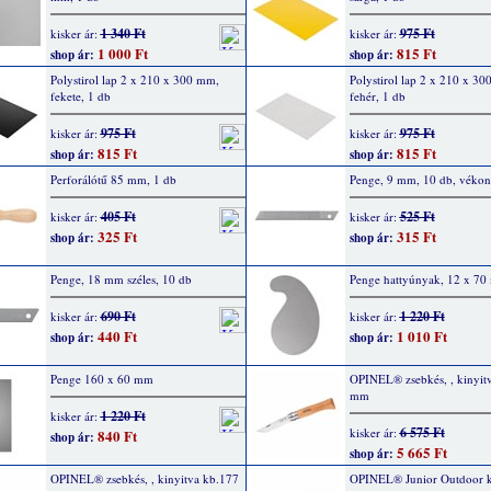
1 340 Ft
975 Ft
kisker ár:
kisker ár:
1 000 Ft
815 Ft
shop ár:
shop ár:
Polystirol lap 2 x 210 x 300 mm,
Polystirol lap 2 x 210 x 3
fekete, 1 db
fehér, 1 db
975 Ft
975 Ft
kisker ár:
kisker ár:
815 Ft
815 Ft
shop ár:
shop ár:
Perforálótű 85 mm, 1 db
Penge, 9 mm, 10 db, véko
405 Ft
525 Ft
kisker ár:
kisker ár:
325 Ft
315 Ft
shop ár:
shop ár:
Penge, 18 mm széles, 10 db
Penge hattyúnyak, 12 x 7
690 Ft
1 220 Ft
kisker ár:
kisker ár:
440 Ft
1 010 Ft
shop ár:
shop ár:
Penge 160 x 60 mm
OPINEL® zsebkés, , kinyit
mm
1 220 Ft
kisker ár:
6 575 Ft
kisker ár:
840 Ft
shop ár:
5 665 Ft
shop ár:
OPINEL® zsebkés, , kinyitva kb.177
OPINEL® Junior Outdoor k