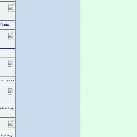
/barna
 válogatva
rőtávolság
13 részes