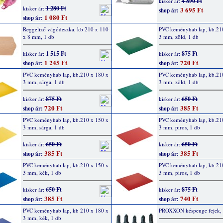
4 890 Ft
kisker ár:
1 280 Ft
kisker ár:
3 695 Ft
shop ár:
1 080 Ft
shop ár:
Reggeliző vágódeszka, kb 210 x 110
PVC keményhab lap, kb.21
x 8 mm, 1 db
3 mm, zöld, 1 db
1 515 Ft
875 Ft
kisker ár:
kisker ár:
1 245 Ft
720 Ft
shop ár:
shop ár:
PVC keményhab lap, kb.210 x 180 x
PVC keményhab lap, kb.21
3 mm, sárga, 1 db
3 mm, zöld, 1 db
875 Ft
650 Ft
kisker ár:
kisker ár:
720 Ft
385 Ft
shop ár:
shop ár:
PVC keményhab lap, kb.210 x 150 x
PVC keményhab lap, kb.21
3 mm, sárga, 1 db
3 mm, piros, 1 db
650 Ft
650 Ft
kisker ár:
kisker ár:
385 Ft
385 Ft
shop ár:
shop ár:
PVC keményhab lap, kb.210 x 150 x
PVC keményhab lap, kb 21
3 mm, kék, 1 db
3 mm, piros, 1 db
650 Ft
875 Ft
kisker ár:
kisker ár:
385 Ft
740 Ft
shop ár:
shop ár:
PVC keményhab lap, kb 210 x 180 x
PROXXON késpenge fejek, 5
3 mm, kék, 1 db