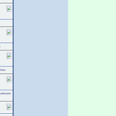
m
észes
sírozott,