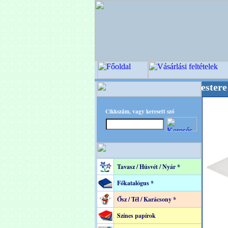
+ OPITEC - A Kreatív Világ Mestere! +++++++ 
Cikkszám, vagy keresett szó
Tavasz / Húsvét / Nyár *
Főkatalógus *
Ősz / Tél / Karácsony *
Színes papírok