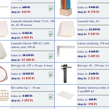
650 Ft
9 945 Ft
kisker ár:
kisker ár:
410 Ft
8 370 Ft
shop ár:
shop ár:
Lamináló fóliatáska Dahle 71141, 100
Lamináló fólia, A3
db, A4, 80 micron
12 235 Ft
kisker ár:
8 565 Ft
kisker ár:
9 545 Ft
shop ár:
6 955 Ft
shop ár:
Lamináló fólia kb. DIN A3, 2x80
Lakatos derékszög, 150 m
mikron, matt, 100 db
4 160 Ft
kisker ár:
18 135 Ft
kisker ár:
3 495 Ft
shop ár:
15 260 Ft
shop ár:
Körvágó, kb. 225 x 30 mm, 4 részes
Körvágó, 40 - 230 mm, 4 r
14 015 Ft
2 640 Ft
kisker ár:
kisker ár:
11 810 Ft
2 215 Ft
shop ár:
shop ár:
Kör sablon lap 1 - 36 mm
Kemény habszivacs fehér, ka
5 mm/DIN A4
4 485 Ft
kisker ár:
410 Ft
kisker ár:
3 355 Ft
shop ár:
350 Ft
shop ár: