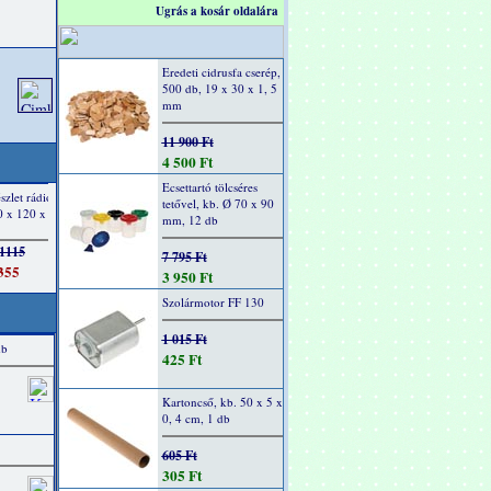
Ugrás a kosár oldalára
Eredeti cidrusfa cserép,
500 db, 19 x 30 x 1, 5
mm
11 900 Ft
4 500 Ft
Ecsettartó tölcséres
tetővel, kb. Ø 70 x 90
mm, 12 db
7 795 Ft
3 950 Ft
Szolármotor FF 130
1 015 Ft
db
425 Ft
Kartoncső, kb. 50 x 5 x
0, 4 cm, 1 db
605 Ft
305 Ft