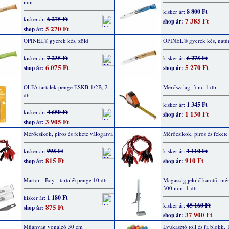
mm
8 800 Ft
kisker ár:
6 275 Ft
kisker ár:
7 385 Ft
shop ár:
5 270 Ft
shop ár:
OPINEL® gyerek kés, zöld
OPINEL® gyerek kés, natúr
7 235 Ft
6 275 Ft
kisker ár:
kisker ár:
6 075 Ft
5 270 Ft
shop ár:
shop ár:
OLFA tartalék penge ESKB-1/2B, 2
Mérőszalag, 3 m, 1 db
db
1 345 Ft
kisker ár:
4 650 Ft
kisker ár:
1 130 Ft
shop ár:
3 905 Ft
shop ár:
Mérőcsíkok, piros és fekete válogatva
Mérőcsíkok, piros és fekete
995 Ft
1 110 Ft
kisker ár:
kisker ár:
815 Ft
910 Ft
shop ár:
shop ár:
Martor - Boy - tartalékpenge 10 db
Magasság jelölő karctű, mé
300 mm, 1 db
1 180 Ft
kisker ár:
45 160 Ft
kisker ár:
875 Ft
shop ár:
37 900 Ft
shop ár:
Műanyag vonalzó 30 cm
Lyukasztó toll és fa blokk, 