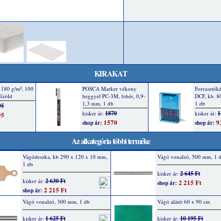
KIRAKAT
Az alkategória többi terméke
Vágódeszka, kb 290 x 120 x 10 mm,
Vágó vonalzó, 500 mm, 1 
1 db
2 645 Ft
kisker ár:
2 630 Ft
kisker ár:
2 215 Ft
shop ár:
2 215 Ft
shop ár:
Vágó vonalzó, 300 mm, 1 db
Vágó alátét 60 x 90 cm
1 625 Ft
10 195 Ft
kisker ár:
kisker ár: