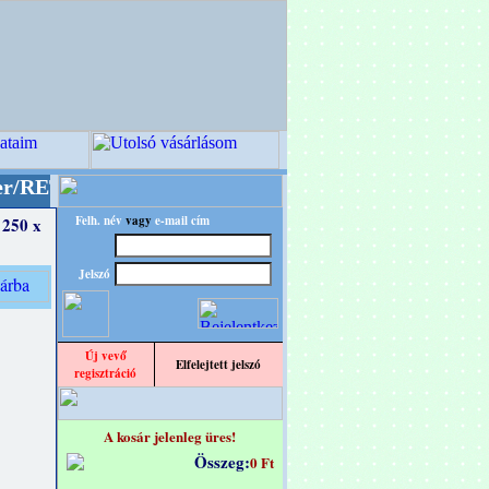
" designba!
+++++++ OPITEC - A Kreatív Világ 
Felh. név
vagy
e-mail cím
 250 x
Jelszó
Új vevő
Elfelejtett jelszó
regisztráció
A kosár jelenleg üres!
Összeg:
0 Ft