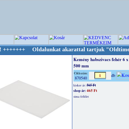
Oldalunkat akarattal tartjuk "Oldtimer/RETRO
Kemény habszivacs fehér 6 x
500 mm
Cikkszám:
db
870540
565 Ft
kisker ár:
465 Ft
shop ár:
sima felület