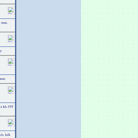
00 mm,
ny
0 mm
va kb.195
és, kék