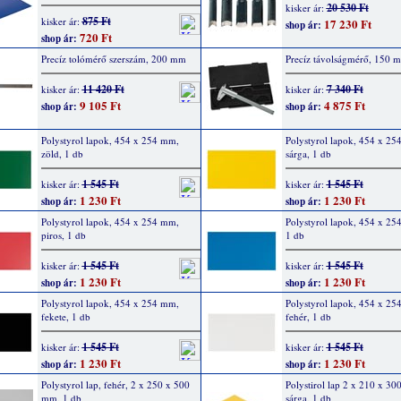
20 530 Ft
kisker ár:
875 Ft
kisker ár:
17 230 Ft
shop ár:
720 Ft
shop ár:
Precíz tolómérő szerszám, 200 mm
Precíz távolságmérő, 150 
11 420 Ft
7 340 Ft
kisker ár:
kisker ár:
9 105 Ft
4 875 Ft
shop ár:
shop ár:
Polystyrol lapok, 454 x 254 mm,
Polystyrol lapok, 454 x 25
zöld, 1 db
sárga, 1 db
1 545 Ft
1 545 Ft
kisker ár:
kisker ár:
1 230 Ft
1 230 Ft
shop ár:
shop ár:
Polystyrol lapok, 454 x 254 mm,
Polystyrol lapok, 454 x 25
piros, 1 db
1 db
1 545 Ft
1 545 Ft
kisker ár:
kisker ár:
1 230 Ft
1 230 Ft
shop ár:
shop ár:
Polystyrol lapok, 454 x 254 mm,
Polystyrol lapok, 454 x 25
fekete, 1 db
fehér, 1 db
1 545 Ft
1 545 Ft
kisker ár:
kisker ár:
1 230 Ft
1 230 Ft
shop ár:
shop ár:
Polystyrol lap, fehér, 2 x 250 x 500
Polystirol lap 2 x 210 x 3
mm, 1 db
sárga, 1 db