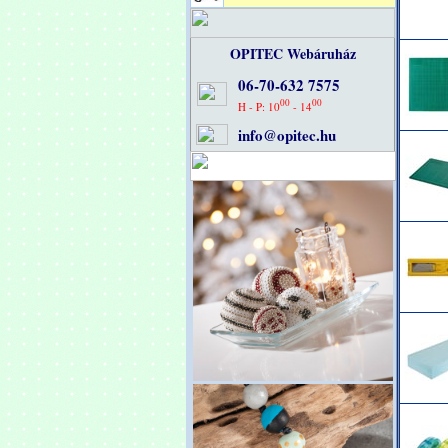
OPITEC Webáruház
06-70-632 7575
00
00
H - P: 10
- 14
info@opitec.hu