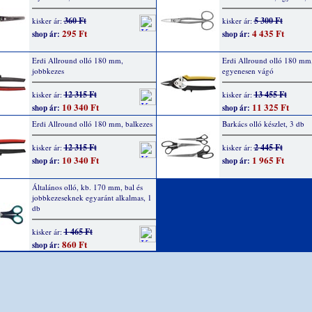
360 Ft
5 300 Ft
kisker ár:
kisker ár:
295 Ft
4 435 Ft
shop ár:
shop ár:
Erdi Allround olló 180 mm,
Erdi Allround olló 180 mm
jobbkezes
egyenesen vágó
12 315 Ft
13 455 Ft
kisker ár:
kisker ár:
10 340 Ft
11 325 Ft
shop ár:
shop ár:
Erdi Allround olló 180 mm, balkezes
Barkács olló készlet, 3 db
12 315 Ft
2 445 Ft
kisker ár:
kisker ár:
10 340 Ft
1 965 Ft
shop ár:
shop ár:
Általános olló, kb. 170 mm, bal és
jobbkezeseknek egyaránt alkalmas, 1
db
1 465 Ft
kisker ár:
860 Ft
shop ár: