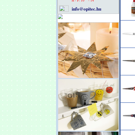
H - P: 10
- 14
info@opitec.hu