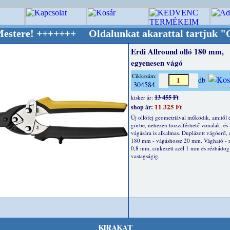
++++++ Oldalunkat akarattal tartjuk "Oldtime
Erdi Allround olló 180 mm,
egyenesen vágó
Cikkszám:
db
304584
13 455 Ft
kisker ár:
11 325 Ft
shop ár:
Új ollófej geometriával működik, amitől 
görbe, nehezen hozzáférhető vonalak, és 
vágására is alkalmas. Duplázott vágóerő, 
180 mm - vágáshossz 20 mm. Vágható -
0,8 mm, cinkezett acél 1 mm és rézbádo
vastagságig.
KIRAKAT