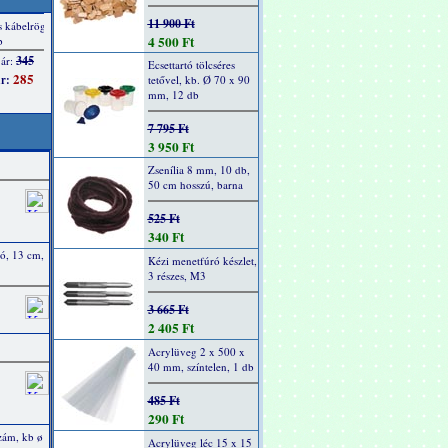
11 900 Ft
4 500 Ft
Ecsettartó tölcséres
tetővel, kb. Ø 70 x 90
mm, 12 db
7 795 Ft
3 950 Ft
Zsenília 8 mm, 10 db,
50 cm hosszú, barna
525 Ft
340 Ft
ló, 13 cm,
Kézi menetfúró készlet,
3 részes, M3
3 665 Ft
2 405 Ft
Acrylüveg 2 x 500 x
40 mm, színtelen, 1 db
485 Ft
290 Ft
zám, kb ø
Acrylüveg léc 15 x 15