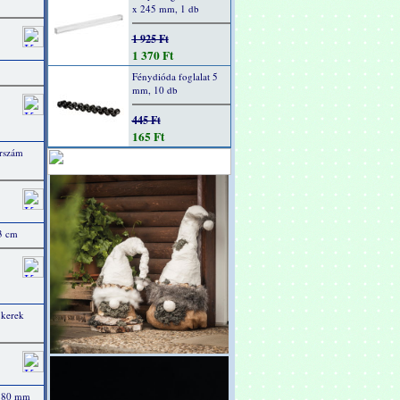
x 245 mm, 1 db
1 925 Ft
1 370 Ft
Fénydióda foglalat 5
mm, 10 db
445 Ft
165 Ft
erszám
3 cm
 kerek
 180 mm