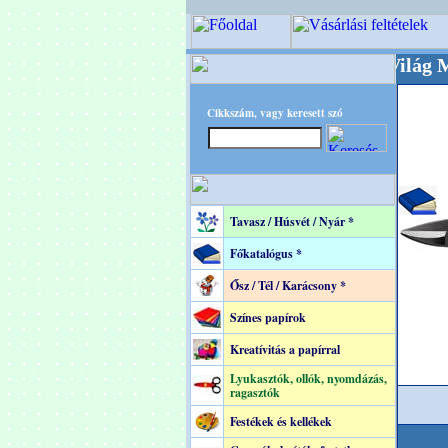
+++++++ OPITEC - A Kreatív Világ Mestere! +
Cikkszám, vagy keresett szó
Tavasz / Húsvét / Nyár *
Főkatalógus *
Ősz / Tél / Karácsony *
Színes papírok
Kreatívitás a papírral
Lyukasztók, ollók, nyomdázás,
ragasztók
Festékek és kellékek