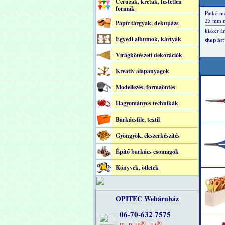
Ceruzák, kréták, festetlen
formák
Papír tárgyak, dekupázs
Egyedi albumok, kártyák
Virágkötészeti dekorációk
Kreatív alapanyagok
Modellezés, formaöntés
Hagyományos technikák
Barkácsfilc, textil
Gyöngyök, ékszerkészítés
Építő barkács csomagok
Könyvek, ötletek
OPITEC Webáruház
06-70-632 7575
00
00