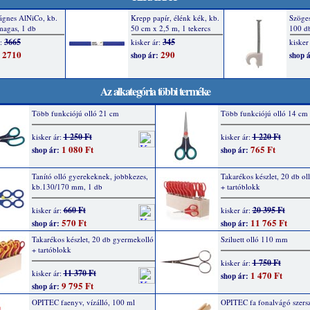
Az alkategória többi terméke
Több funkciójú olló 21 cm
Több funkciójú olló 14 cm
1 250 Ft
1 220 Ft
kisker ár:
kisker ár:
1 080 Ft
765 Ft
shop ár:
shop ár:
Tanító olló gyerekeknek, jobbkezes,
Takarékos készlet, 20 db ol
kb.130/170 mm, 1 db
+ tartóblokk
660 Ft
20 395 Ft
kisker ár:
kisker ár:
570 Ft
11 765 Ft
shop ár:
shop ár:
Takarékos készlet, 20 db gyermekolló
Sziluett olló 110 mm
+ tartóblokk
1 750 Ft
kisker ár:
11 370 Ft
kisker ár:
1 470 Ft
shop ár:
9 795 Ft
shop ár:
OPITEC faenyv, vízálló, 100 ml
OPITEC fa fonalvágó szers