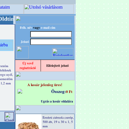
r/RETRO" designba!
+++++++ OPITEC - A Kreatív
Felh. név
vagy
e-mail cím
Jelszó
Új vevő
Elfelejtett jelszó
extrém
regisztráció
felületek
ergo nyél,
 nemesfém
g 1,2 mm
A kosár jelenleg üres!
Összeg:
0 Ft
Ugrás a kosár oldalára
Eredeti cidrusfa cserép,
500 db, 19 x 30 x 1, 5
mm