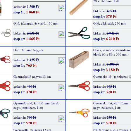
20 x 160 mm, 1 db
1 300 Ft
kisker ár:
465 Ft
kisker ár:
1 060 Ft
shop ár:
375 Ft
shop ár:
Olló, háztartási és varró, 150 mm
Olló, cikk-cakk 230 mm
2 035 Ft
7 745 Ft
kisker ár:
kisker ár:
1 465 Ft
6 210 Ft
shop ár:
shop ár:
Olló 160 mm, hegyes
Olló -, reszelő -, csiszolósz
blokk 60 x 80 x 300 mm
1 425 Ft
kisker ár:
5 300 Ft
kisker ár:
765 Ft
shop ár:
3 180 Ft
shop ár:
Gyermekolló hegyes 13 cm
Gyermekolló - jobbkezes 1
430 Ft
365 Ft
kisker ár:
kisker ár:
370 Ft
320 Ft
shop ár:
shop ár:
Gyermek olló, kb.130 mm, kerek
Gyermek olló, kb.130 mm,
hegy, jobbkezes, 1 db
hegy, balkezes, 1 db
730 Ft
730 Ft
kisker ár:
kisker ár:
570 Ft
570 Ft
shop ár:
shop ár:
Gyerekolló, balkezes 13 cm
ERDI ötvös olló, egyenes,