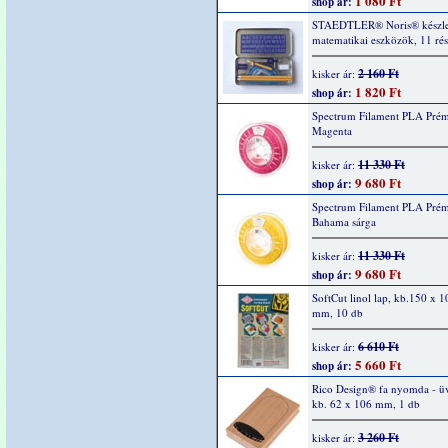
1 080 Ft
shop ár:
STAEDTLER® Noris® készle
matematikai eszközök, 11 rés
2 160 Ft
kisker ár:
1 820 Ft
shop ár:
Spectrum Filament PLA Pré
Magenta
11 330 Ft
kisker ár:
9 680 Ft
shop ár:
Spectrum Filament PLA Pré
Bahama sárga
11 330 Ft
kisker ár:
9 680 Ft
shop ár:
SoftCut linol lap, kb.150 x 1
mm, 10 db
6 610 Ft
kisker ár:
5 660 Ft
shop ár:
Rico Design® fa nyomda - ü
kb. 62 x 106 mm, 1 db
3 260 Ft
kisker ár: