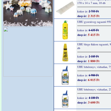
170 x 14 x 7 mm, 10 db
2 755 Ft
kisker ár:
2 315 Ft
shop ár:
UHU gyorsüveg ragasztó 95
6 435 Ft
kisker ár:
5 415 Ft
shop ár:
UHU fürge flakon ragasztó, 9
db
2 185 Ft
kisker ár:
1 880 Ft
shop ár:
UHU fehérenyv, vízhatlan, 7
6 980 Ft
kisker ár:
6 015 Ft
shop ár:
UHU fehérenyv, vízhatlan, 2
4 180 Ft
kisker ár:
3 600 Ft
shop ár: