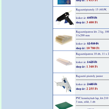
shop ár:
Ragasztópisztoly 15 (40)W,
4 075 Ft
kisker ár:
3 400 Ft
shop ár:
Ragasztópatron kb. 2 kg, 100
11x200 mm
12 510 Ft
kisker ár:
10 780 Ft
shop ár:
Ragasztópatron 10 db, 11 x
1 625 Ft
kisker ár:
1 340 Ft
shop ár:
Ragasztó pisztoly junior
2 685 Ft
kisker ár:
2 255 Ft
shop ár:
PVC keményhab lap, kb.210 
3 mm, zöld, 1 db