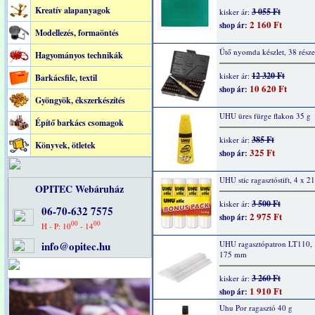
Kreatív alapanyagok
3 055 Ft
kisker ár:
2 160 Ft
shop ár:
Modellezés, formaöntés
Ütő nyomda készlet, 38 része
Hagyományos technikák
12 320 Ft
kisker ár:
Barkácsfilc, textil
10 620 Ft
shop ár:
Gyöngyök, ékszerkészítés
UHU üres fürge flakon 35 g
Építő barkács csomagok
385 Ft
kisker ár:
Könyvek, ötletek
325 Ft
shop ár:
UHU stic ragasztóstift, 4 x 21
OPITEC Webáruház
3 500 Ft
kisker ár:
06-70-632 7575
2 975 Ft
shop ár:
00
00
H - P: 10
- 14
info@opitec.hu
UHU ragasztópatron LT110, 
175 mm
3 260 Ft
kisker ár:
1 910 Ft
shop ár:
Uhu Por ragasztó 40 g