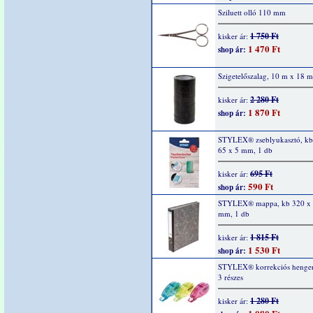
Sziluett olló 110 mm
1 750 Ft
kisker ár:
1 470 Ft
shop ár:
Szigetelőszalag, 10 m x 18 
2 280 Ft
kisker ár:
1 870 Ft
shop ár:
STYLEX® zseblyukasztó, kb
65 x 5 mm, 1 db
695 Ft
kisker ár:
590 Ft
shop ár:
STYLEX® mappa, kb 320 x 
mm, 1 db
1 815 Ft
kisker ár:
1 530 Ft
shop ár:
STYLEX® korrekciós henger,
3 részes
1 280 Ft
kisker ár: