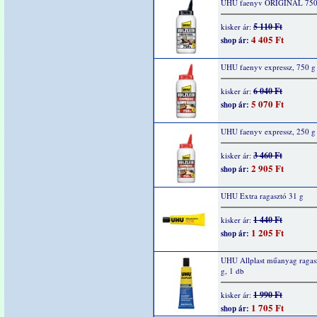
UHU faenyv ORIGINAL 750
5 110 Ft
kisker ár:
4 405 Ft
shop ár:
UHU faenyv expressz, 750 g
6 040 Ft
kisker ár:
5 070 Ft
shop ár:
UHU faenyv expressz, 250 g
3 460 Ft
kisker ár:
2 905 Ft
shop ár:
UHU Extra ragasztó 31 g
1 440 Ft
kisker ár:
1 205 Ft
shop ár:
UHU Allplast műanyag ragas
g, 1 db
1 990 Ft
kisker ár:
1 705 Ft
shop ár: