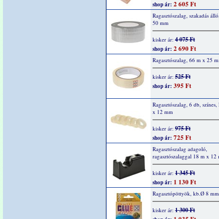
2 605 Ft
shop ár:
Ragasztószalag, szakadás áll
50 mm
4 075 Ft
kisker ár:
2 690 Ft
shop ár:
Ragasztószalag, 66 m x 25 
525 Ft
kisker ár:
395 Ft
shop ár:
Ragasztószalag, 6 db, színes
x 12 mm
975 Ft
kisker ár:
725 Ft
shop ár:
Ragasztószalag adagoló,
ragasztószalaggal 18 m x 1
1 345 Ft
kisker ár:
1 130 Ft
shop ár:
Ragasztópöttyök, kb.Ø 8 mm
1 300 Ft
kisker ár:
1 035 Ft