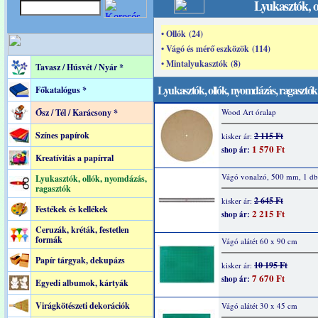
Lyukasztók, o
• Ollók (24)
• Vágó és mérő eszközök (114)
• Mintalyukasztók (8)
Tavasz / Húsvét / Nyár *
Lyukasztók, ollók, nyomdázás, ragasztók
Főkatalógus *
Ősz / Tél / Karácsony *
Wood Art óralap
Színes papírok
2 115 Ft
kisker ár:
1 570 Ft
shop ár:
Kreatívitás a papírral
Vágó vonalzó, 500 mm, 1 db
Lyukasztók, ollók, nyomdázás,
ragasztók
2 645 Ft
kisker ár:
Festékek és kellékek
2 215 Ft
shop ár:
Ceruzák, kréták, festetlen
formák
Vágó alátét 60 x 90 cm
Papír tárgyak, dekupázs
10 195 Ft
kisker ár:
7 670 Ft
shop ár:
Egyedi albumok, kártyák
Virágkötészeti dekorációk
Vágó alátét 30 x 45 cm