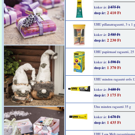
2 875 Ft
kisker ár:
2 410 Ft
shop ár:
UHU pillanatragasztó, 3 x 1 
2 585 Ft
kisker ár:
2 230 Ft
shop ár:
UHU papírmasé ragasztó, 25
1 590 Ft
kisker ár:
1 370 Ft
shop ár:
UHU minden ragasztó erős 1
3 680 Ft
kisker ár:
3 175 Ft
shop ár:
Uhu minden ragasztó 35 g
1 670 Ft
kisker ár:
1 435 Ft
shop ár:
UHU Low Melt ragasztópatro