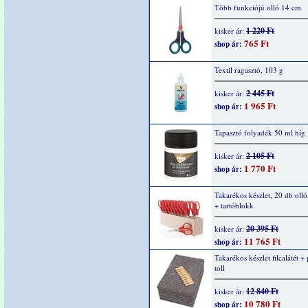
Több funkciójú olló 14 cm
1 220 Ft
kisker ár:
765 Ft
shop ár:
Textil ragasztó, 103 g
2 445 Ft
kisker ár:
1 965 Ft
shop ár:
Tapasztó folyadék 50 ml híg
2 105 Ft
kisker ár:
1 770 Ft
shop ár:
Takarékos készlet, 20 db olló
+ tartóblokk
20 395 Ft
kisker ár:
11 765 Ft
shop ár:
Takarékos készlet filcalátét +
toll
12 840 Ft
kisker ár:
10 780 Ft
shop ár: