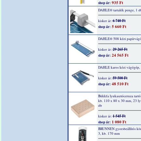
935 Ft
shop ár:
DAHLE® tartalék penge, 1 d
6 740 Ft
kisker ár:
5 660 Ft
shop ár:
DAHLE® 508 kézi papírvágó
29 265 Ft
kisker ár:
24 565 Ft
shop ár:
DAHLE karos kézi vágógép,
59 500 Ft
kisker ár:
48 510 Ft
shop ár:
Bükkfa lyukasztóceruza tartó,
kb. 110 x 80 x 30 mm, 23 ly
db
1 545 Ft
kisker ár:
1 080 Ft
shop ár:
BRUNNEN gyorsbeállítós kö
3, kb. 170 mm