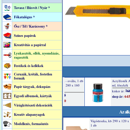
Tavasz / Húsvét / Nyár *
Főkatalógus *
Ősz / Tél / Karácsony *
Színes papírok
Kreatívitás a papírral
Lyukasztók, ollók, nyomdázás,
ragasztók
Festékek és kellékek
Ceruzák, kréták, festetlen
formák
Papír tárgyak, dekupázs
Egyedi albumok, kártyák
Virágkötészeti dekorációk
Az alk
Kreatív alapanyagok
Vágódeszka, kb 290 x 120 x
Modellezés, formaöntés
1 db