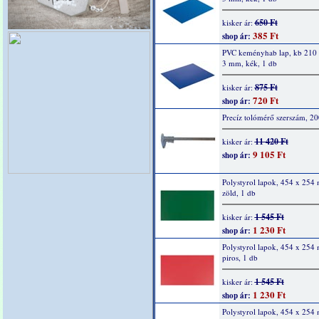
650 Ft
kisker ár:
385 Ft
shop ár:
PVC keményhab lap, kb 210 
3 mm, kék, 1 db
875 Ft
kisker ár:
720 Ft
shop ár:
Precíz tolómérő szerszám, 
11 420 Ft
kisker ár:
9 105 Ft
shop ár:
Polystyrol lapok, 454 x 254
zöld, 1 db
1 545 Ft
kisker ár:
1 230 Ft
shop ár:
Polystyrol lapok, 454 x 254
piros, 1 db
1 545 Ft
kisker ár:
1 230 Ft
shop ár:
Polystyrol lapok, 454 x 254