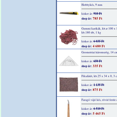
Hobbykés, 9 mm
910 Ft
kisker ár:
785 Ft
shop ár:
Gummi karikák, kb.ø 100 x
kb.180 db, 1 kg
6 035 Ft
kisker ár:
4 680 Ft
shop ár:
Geometriai háromszög, 14 c
650 Ft
kisker ár:
335 Ft
shop ár:
Filcalátét, kb.25 x 34 x 0, 3 
1 135 Ft
kisker ár:
875 Ft
shop ár:
Faragó vájó kés, rövid ferde 
6 510 Ft
kisker ár:
5 465 Ft
shop ár: