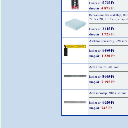
5 795 Ft
kisker ár:
4 875 Ft
shop ár:
Barkács munka alátétlap, Ro
28, 5 x 28, 5 x 6 cm, világos
2 115 Ft
kisker ár:
1 725 Ft
shop ár:
Asztalos derékszög, 250 mm
1 580 Ft
kisker ár:
1 330 Ft
shop ár:
Acél vonalzó, 400 mm
8 345 Ft
kisker ár:
7 195 Ft
shop ár:
Acél mérőlap, 300 x 30 mm
1 220 Ft
kisker ár:
745 Ft
shop ár: