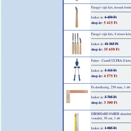
Faragó vájó kés, hosszú ferde
6 450 Ft
kisker ár:
5 415 Ft
shop ár:
Faragó vájó kés, 4 részes kész
41 365 Ft
kisker ár:
35 650 Ft
shop ár:
Faber - Castell ULTRA-S kör
5 315 Ft
kisker ár:
4 575 Ft
shop ár:
Fa derékszög, 250 mm, 1 db
5 705 Ft
kisker ár:
3 300 Ft
shop ár:
EBERHARD FABER alumín
vonalzó, 30 cm, 1 db
1 085 Ft
kisker ár: