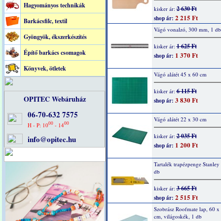
Hagyományos technikák
2 630 Ft
kisker ár:
2 215 Ft
shop ár:
Barkácsfilc, textil
Vágó vonalzó, 300 mm, 1 db
Gyöngyök, ékszerkészítés
1 625 Ft
kisker ár:
Építő barkács csomagok
1 370 Ft
shop ár:
Könyvek, ötletek
Vágó alátét 45 x 60 cm
6 115 Ft
kisker ár:
OPITEC Webáruház
3 830 Ft
shop ár:
06-70-632 7575
Vágó alátét 22 x 30 cm
00
00
H - P: 10
- 14
2 035 Ft
kisker ár:
info@opitec.hu
1 200 Ft
shop ár:
Tartalék trapézpenge Stanley
db
3 665 Ft
kisker ár:
2 515 Ft
shop ár:
Szobrász Roofmate lap, 60 x
cm, világoskék, 1 db