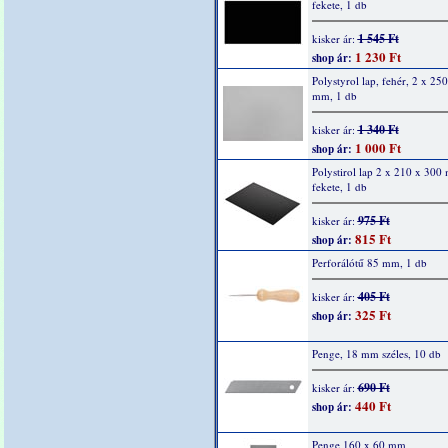
fekete, 1 db
1 545 Ft
kisker ár:
1 230 Ft
shop ár:
Polystyrol lap, fehér, 2 x 25
mm, 1 db
1 340 Ft
kisker ár:
1 000 Ft
shop ár:
Polystirol lap 2 x 210 x 300
fekete, 1 db
975 Ft
kisker ár:
815 Ft
shop ár:
Perforálótű 85 mm, 1 db
405 Ft
kisker ár:
325 Ft
shop ár:
Penge, 18 mm széles, 10 db
690 Ft
kisker ár:
440 Ft
shop ár:
Penge 160 x 60 mm