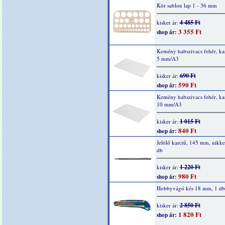
Kör sablon lap 1 - 36 mm
4 485 Ft
kisker ár:
3 355 Ft
shop ár:
Kemény habszivacs fehér, kas
5 mm/A3
690 Ft
kisker ár:
590 Ft
shop ár:
Kemény habszivacs fehér, kas
10 mm/A3
1 015 Ft
kisker ár:
840 Ft
shop ár:
Jelölő karctű, 145 mm, nikkel
db
1 220 Ft
kisker ár:
980 Ft
shop ár:
Hobbyvágó kés 18 mm, 1 db
2 850 Ft
kisker ár:
1 820 Ft
shop ár: