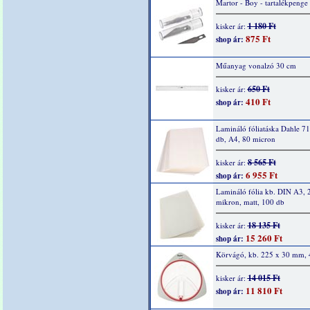
Martor - Boy - tartalékpenge
1 180 Ft
kisker ár:
875 Ft
shop ár:
Műanyag vonalzó 30 cm
650 Ft
kisker ár:
410 Ft
shop ár:
Lamináló fóliatáska Dahle 7
db, A4, 80 micron
8 565 Ft
kisker ár:
6 955 Ft
shop ár:
Lamináló fólia kb. DIN A3, 
mikron, matt, 100 db
18 135 Ft
kisker ár:
15 260 Ft
shop ár:
Körvágó, kb. 225 x 30 mm, 4
14 015 Ft
kisker ár:
11 810 Ft
shop ár: