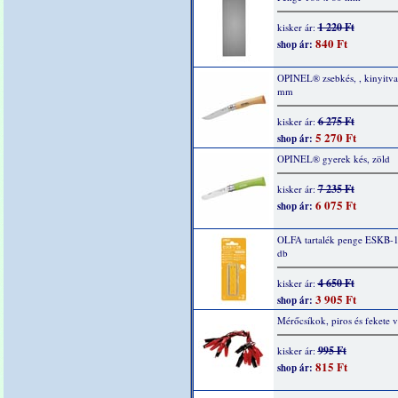
1 220 Ft
kisker ár:
840 Ft
shop ár:
OPINEL® zsebkés, , kinyitv
mm
6 275 Ft
kisker ár:
5 270 Ft
shop ár:
OPINEL® gyerek kés, zöld
7 235 Ft
kisker ár:
6 075 Ft
shop ár:
OLFA tartalék penge ESKB-1
db
4 650 Ft
kisker ár:
3 905 Ft
shop ár:
Mérőcsíkok, piros és fekete 
995 Ft
kisker ár:
815 Ft
shop ár: