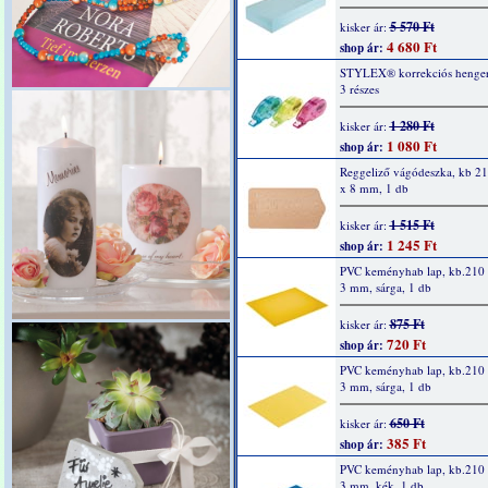
5 570 Ft
kisker ár:
4 680 Ft
shop ár:
STYLEX® korrekciós henger,
3 részes
1 280 Ft
kisker ár:
1 080 Ft
shop ár:
Reggeliző vágódeszka, kb 2
x 8 mm, 1 db
1 515 Ft
kisker ár:
1 245 Ft
shop ár:
PVC keményhab lap, kb.210 
3 mm, sárga, 1 db
875 Ft
kisker ár:
720 Ft
shop ár:
PVC keményhab lap, kb.210 
3 mm, sárga, 1 db
650 Ft
kisker ár:
385 Ft
shop ár:
PVC keményhab lap, kb.210 
3 mm, kék, 1 db