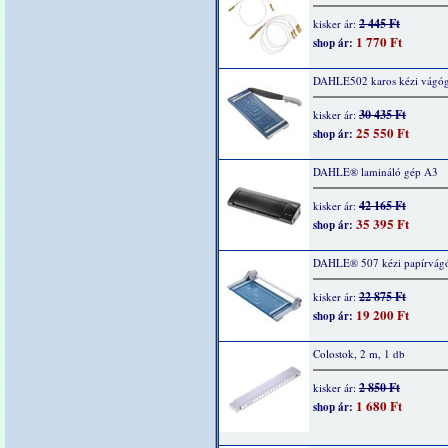
2 445 Ft
kisker ár:
1 770 Ft
shop ár:
DAHLE502 karos kézi vágó
30 435 Ft
kisker ár:
25 550 Ft
shop ár:
DAHLE® lamináló gép A3
42 165 Ft
kisker ár:
35 395 Ft
shop ár:
DAHLE® 507 kézi papírvág
22 875 Ft
kisker ár:
19 200 Ft
shop ár:
Colostok, 2 m, 1 db
2 850 Ft
kisker ár:
1 680 Ft
shop ár: