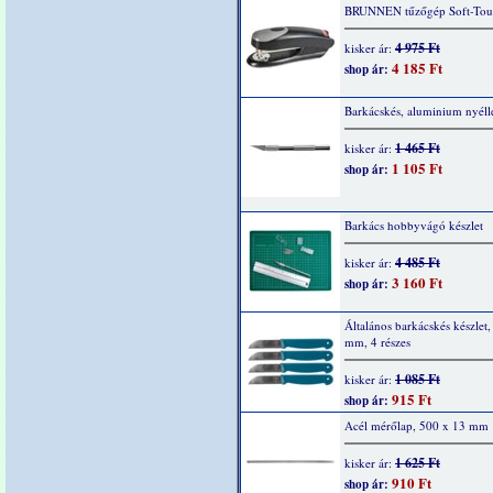
BRUNNEN tűzőgép Soft-Tou
4 975 Ft
kisker ár:
4 185 Ft
shop ár:
Barkácskés, aluminium nyéll
1 465 Ft
kisker ár:
1 105 Ft
shop ár:
Barkács hobbyvágó készlet
4 485 Ft
kisker ár:
3 160 Ft
shop ár:
Általános barkácskés készlet
mm, 4 részes
1 085 Ft
kisker ár:
915 Ft
shop ár:
Acél mérőlap, 500 x 13 mm
1 625 Ft
kisker ár:
910 Ft
shop ár: