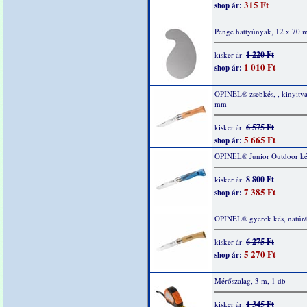
315 Ft
shop ár:
Penge hattyúnyak, 12 x 70
1 220 Ft
kisker ár:
1 010 Ft
shop ár:
OPINEL® zsebkés, , kinyitv
mm
6 575 Ft
kisker ár:
5 665 Ft
shop ár:
OPINEL® Junior Outdoor ké
8 800 Ft
kisker ár:
7 385 Ft
shop ár:
OPINEL® gyerek kés, natúr/
6 275 Ft
kisker ár:
5 270 Ft
shop ár:
Mérőszalag, 3 m, 1 db
1 345 Ft
kisker ár: