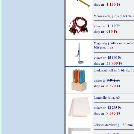
1 130 Ft
shop ár:
Mérőcsíkok, piros és fekete 
1 110 Ft
kisker ár:
910 Ft
shop ár:
Magasság jelölő karctű, mér
300 mm, 1 db
45 160 Ft
kisker ár:
37 900 Ft
shop ár:
Lyukasztó toll és fa blokk, 1
9 945 Ft
kisker ár:
8 370 Ft
shop ár:
Lamináló fólia, A3
12 235 Ft
kisker ár:
9 545 Ft
shop ár:
Lakatos derékszög, 150 mm