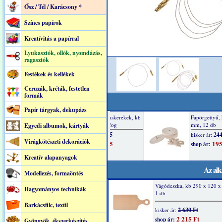
Ősz / Tél / Karácsony *
Színes papírok
Kreatívitás a papírral
Lyukasztók, ollók, nyomdázás,
ragasztók
Festékek és kellékek
Ceruzák, kréták, festetlen
formák
Papír tárgyak, dekupázs
Egyedi albumok, kártyák
Virágkötészeti dekorációk
Kreatív alapanyagok
Az alk
Modellezés, formaöntés
Vágódeszka, kb 290 x 120 
Hagyományos technikák
1 db
Barkácsfilc, textil
2 630 Ft
kisker ár:
2 215 Ft
shop ár:
Gyöngyök, ékszerkészítés