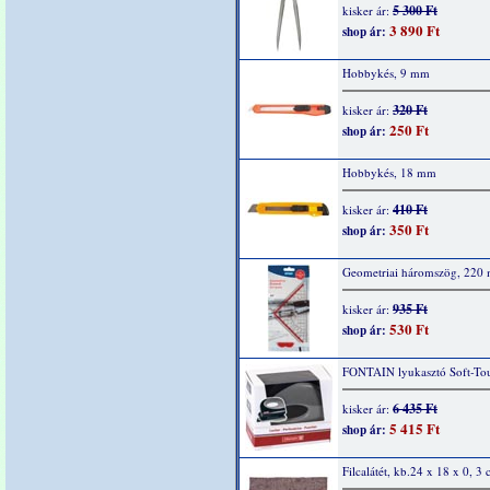
5 300 Ft
kisker ár:
3 890 Ft
shop ár:
Hobbykés, 9 mm
320 Ft
kisker ár:
250 Ft
shop ár:
Hobbykés, 18 mm
410 Ft
kisker ár:
350 Ft
shop ár:
Geometriai háromszög, 220
935 Ft
kisker ár:
530 Ft
shop ár:
FONTAIN lyukasztó Soft-Tou
6 435 Ft
kisker ár:
5 415 Ft
shop ár:
Filcalátét, kb.24 x 18 x 0, 3