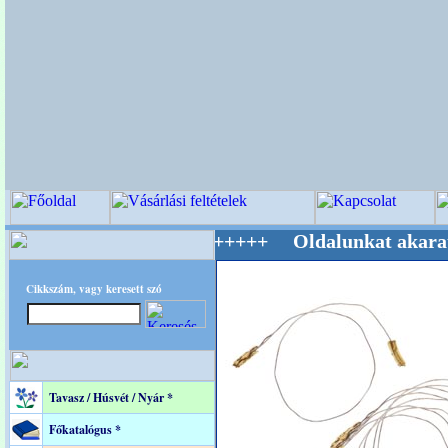
g Mestere! +++++++ Oldalunkat akarattal tart
Cikkszám, vagy keresett szó
Tavasz / Húsvét / Nyár *
Főkatalógus *