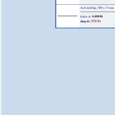
Acél mérőlap, 300 x 13 mm
1 135 Ft
kisker ár:
575 Ft
shop ár: