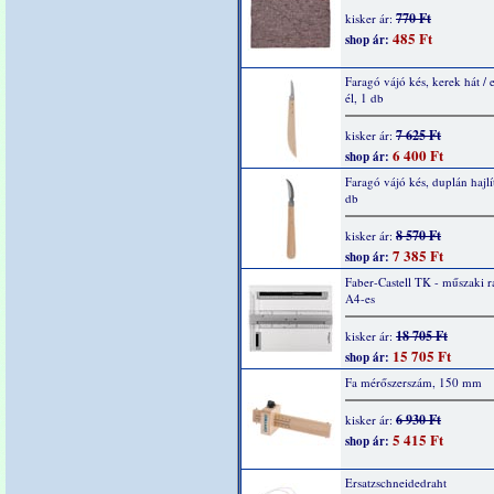
770 Ft
kisker ár:
485 Ft
shop ár:
Faragó vájó kés, kerek hát /
él, 1 db
7 625 Ft
kisker ár:
6 400 Ft
shop ár:
Faragó vájó kés, duplán hajlít
db
8 570 Ft
kisker ár:
7 385 Ft
shop ár:
Faber-Castell TK - műszaki r
A4-es
18 705 Ft
kisker ár:
15 705 Ft
shop ár:
Fa mérőszerszám, 150 mm
6 930 Ft
kisker ár:
5 415 Ft
shop ár:
Ersatzschneidedraht