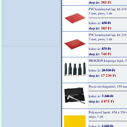
385 Ft
shop ár:
PVC keményhab lap, kb.210
3 mm, piros, 1 db
650 Ft
kisker ár:
385 Ft
shop ár:
PVC keményhab lap, kb 210
3 mm, piros, 1 db
875 Ft
kisker ár:
740 Ft
shop ár:
PROXXON késpenge fejek, 5 
20 530 Ft
kisker ár:
17 230 Ft
shop ár:
Precíz távolságmérő, 150 m
7 340 Ft
kisker ár:
4 875 Ft
shop ár:
Polystyrol lapok, 454 x 254
sárga, 1 db
1 545 Ft
kisker ár: