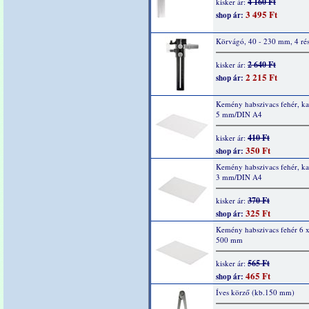
4 160 Ft
kisker ár:
3 495 Ft
shop ár:
Körvágó, 40 - 230 mm, 4 rés
2 640 Ft
kisker ár:
2 215 Ft
shop ár:
Kemény habszivacs fehér, kas
5 mm/DIN A4
410 Ft
kisker ár:
350 Ft
shop ár:
Kemény habszivacs fehér, kas
3 mm/DIN A4
370 Ft
kisker ár:
325 Ft
shop ár:
Kemény habszivacs fehér 6 
500 mm
565 Ft
kisker ár:
465 Ft
shop ár:
Íves körző (kb.150 mm)