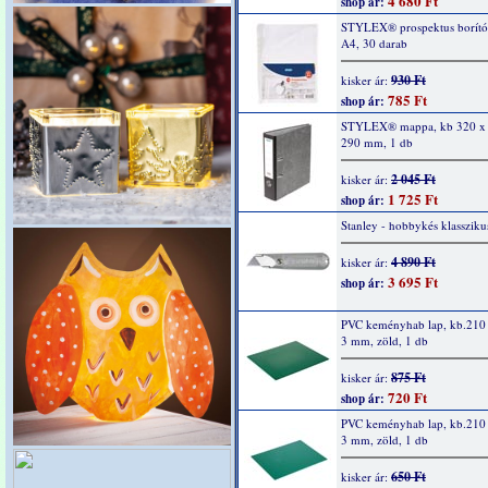
4 680 Ft
shop ár:
STYLEX® prospektus borító
A4, 30 darab
930 Ft
kisker ár:
785 Ft
shop ár:
STYLEX® mappa, kb 320 x 
290 mm, 1 db
2 045 Ft
kisker ár:
1 725 Ft
shop ár:
Stanley - hobbykés klassziku
4 890 Ft
kisker ár:
3 695 Ft
shop ár:
PVC keményhab lap, kb.210
3 mm, zöld, 1 db
875 Ft
kisker ár:
720 Ft
shop ár:
PVC keményhab lap, kb.210
3 mm, zöld, 1 db
650 Ft
kisker ár: