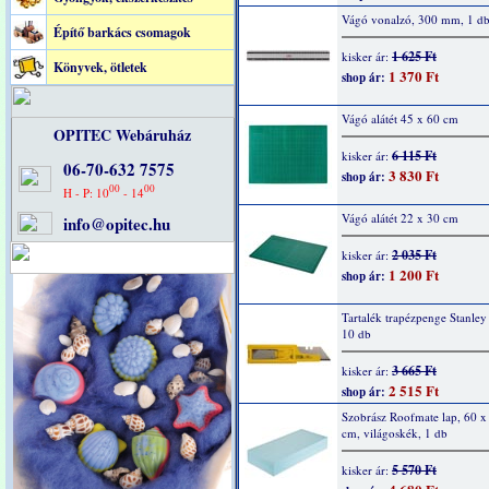
Vágó vonalzó, 300 mm, 1 d
Építő barkács csomagok
1 625 Ft
kisker ár:
Könyvek, ötletek
1 370 Ft
shop ár:
Vágó alátét 45 x 60 cm
OPITEC Webáruház
6 115 Ft
kisker ár:
06-70-632 7575
3 830 Ft
shop ár:
00
00
H - P: 10
- 14
Vágó alátét 22 x 30 cm
info@opitec.hu
2 035 Ft
kisker ár:
1 200 Ft
shop ár:
Tartalék trapézpenge Stanley
10 db
3 665 Ft
kisker ár:
2 515 Ft
shop ár:
Szobrász Roofmate lap, 60 x
cm, világoskék, 1 db
5 570 Ft
kisker ár: