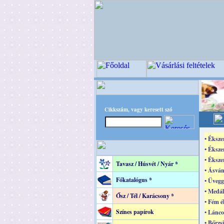
Cikkszám, vagy keresett szó
• Éksze
• Éksze
• Éksze
Tavasz / Húsvét / Nyár *
• Ásvá
Főkatalógus *
• Üvegg
• Medál
Ősz / Tél / Karácsony *
• Fém é
Színes papírok
• Lánco
• Bőrzs