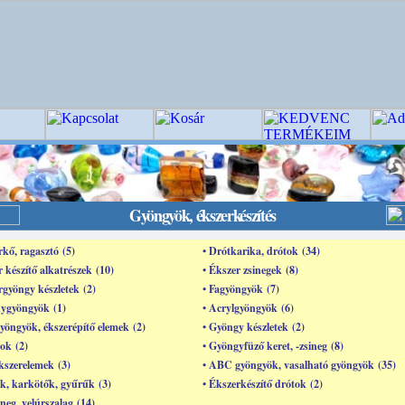
Gyöngyök, ékszerkészítés
rkő, ragasztó (5)
• Drótkarika, drótok (34)
r készítő alkatrészek (10)
• Ékszer zsinegek (8)
rgyöngy készletek (2)
• Fagyöngyök (7)
nygyöngyök (1)
• Acrylgyöngyök (6)
yöngyök, ékszerépítő elemek (2)
• Gyöngy készletek (2)
ok (2)
• Gyöngyfüző keret, -zsineg (8)
kszerelemek (3)
• ABC gyöngyök, vasalható gyöngyök (35)
k, karkötők, gyűrűk (3)
• Ékszerkészítő drótok (2)
ineg, velúrszalag (14)