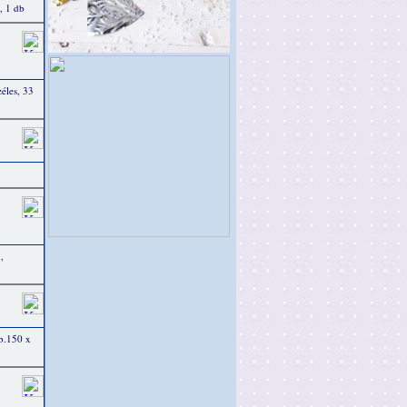
, 1 db
éles, 33
,
kb.150 x