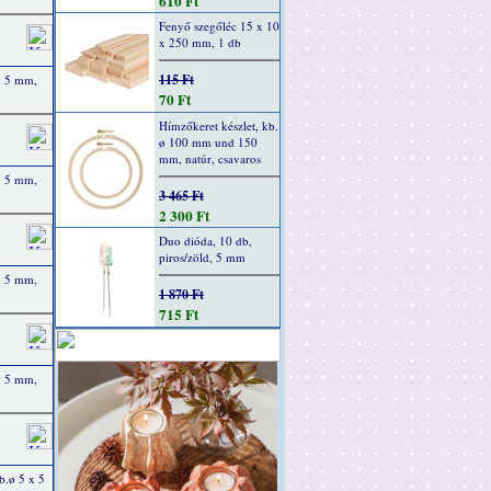
610 Ft
Fenyő szegőléc 15 x 10
x 250 mm, 1 db
115 Ft
x 5 mm,
70 Ft
Hímzőkeret készlet, kb.
ø 100 mm und 150
mm, natúr, csavaros
x 5 mm,
3 465 Ft
2 300 Ft
Duo dióda, 10 db,
piros/zöld, 5 mm
x 5 mm,
1 870 Ft
715 Ft
x 5 mm,
b.ø 5 x 5