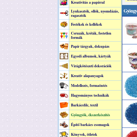
Kreatívitás a papírral
Gyöngyö
Lyukasztók, ollók, nyomdázás,
ragasztók
Festékek és kellékek
Ceruzák, kréták, festetlen
formák
Papír tárgyak, dekupázs
Egyedi albumok, kártyák
Virágkötészeti dekorációk
Kreatív alapanyagok
Modellezés, formaöntés
Hagyományos technikák
Barkácsfilc, textil
Gyöngyök, ékszerkészítés
Építő barkács csomagok
Könyvek, ötletek