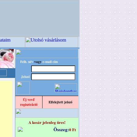
Felh. név
vagy
e-mail cím
Jelszó
Új vevő
Elfelejtett jelszó
regisztráció
A kosár jelenleg üres!
Összeg:
0 Ft