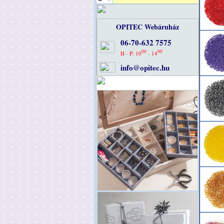
OPITEC Webáruház
06-70-632 7575
00
00
H - P: 10
- 14
info@opitec.hu