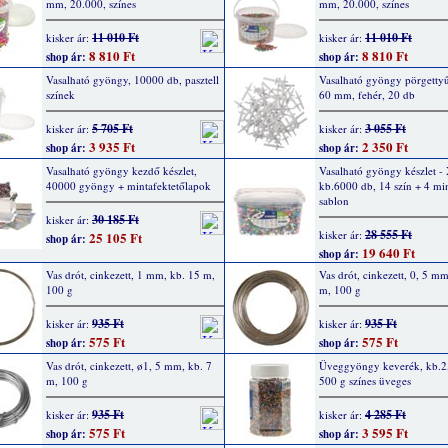
mm, 20.000, színes
mm, 20.000, színes
11 010 Ft
11 010 Ft
kisker ár:
kisker ár:
8 810 Ft
8 810 Ft
shop ár:
shop ár:
Vasalható gyöngy, 10000 db, pasztell
Vasalható gyöngy pörgettyű
színek
60 mm, fehér, 20 db
5 705 Ft
3 055 Ft
kisker ár:
kisker ár:
3 935 Ft
2 350 Ft
shop ár:
shop ár:
Vasalható gyöngy kezdő készlet,
Vasalható gyöngy készlet -
40000 gyöngy + mintafektetőlapok
kb.6000 db, 14 szín + 4 min
sablon
30 185 Ft
kisker ár:
28 555 Ft
kisker ár:
25 105 Ft
shop ár:
19 640 Ft
shop ár:
Vas drót, cinkezett, 1 mm, kb. 15 m,
Vas drót, cinkezett, 0, 5 m
100 g
m, 100 g
935 Ft
935 Ft
kisker ár:
kisker ár:
575 Ft
575 Ft
shop ár:
shop ár:
Vas drót, cinkezett, ø1, 5 mm, kb. 7
Üveggyöngy keverék, kb.2
m, 100 g
500 g színes üveges
935 Ft
4 285 Ft
kisker ár:
kisker ár:
575 Ft
3 595 Ft
shop ár:
shop ár: