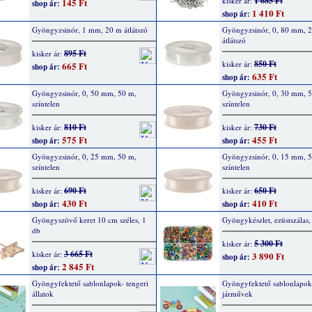
1 685 Ft
kisker ár:
145 Ft
shop ár:
1 410 Ft
shop ár:
Gyöngyzsinór, 1 mm, 20 m átlátszó
Gyöngyzsinór, 0, 80 mm, 
átlátszó
895 Ft
kisker ár:
850 Ft
kisker ár:
665 Ft
shop ár:
635 Ft
shop ár:
Gyöngyzsinór, 0, 50 mm, 50 m,
Gyöngyzsinór, 0, 30 mm, 
színtelen
színtelen
810 Ft
730 Ft
kisker ár:
kisker ár:
575 Ft
455 Ft
shop ár:
shop ár:
Gyöngyzsinór, 0, 25 mm, 50 m,
Gyöngyzsinór, 0, 15 mm, 
színtelen
színtelen
690 Ft
650 Ft
kisker ár:
kisker ár:
430 Ft
410 Ft
shop ár:
shop ár:
Gyöngyszövő keret 10 cm széles, 1
Gyöngykészlet, ezüstszálas,
db
5 300 Ft
kisker ár:
3 665 Ft
kisker ár:
3 890 Ft
shop ár:
2 845 Ft
shop ár:
Gyöngyfektető sablonlapok- tengeri
Gyöngyfektető sablonlapok
állatok
járművek