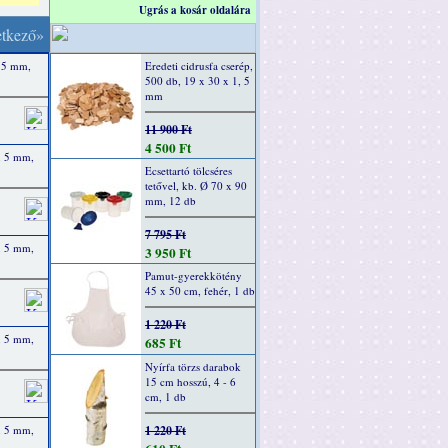
Ugrás a kosár oldalára
etkező»
x 5 mm,
Eredeti cidrusfa cserép,
500 db, 19 x 30 x 1, 5
mm
11 900 Ft
4 500 Ft
x 5 mm,
Ecsettartó tölcséres
tetővel, kb. Ø 70 x 90
mm, 12 db
7 795 Ft
x 5 mm,
3 950 Ft
Pamut-gyerekkötény
45 x 50 cm, fehér, 1 db
1 220 Ft
x 5 mm,
685 Ft
Nyírfa törzs darabok
15 cm hosszú, 4 - 6
cm, 1 db
x 5 mm,
1 220 Ft