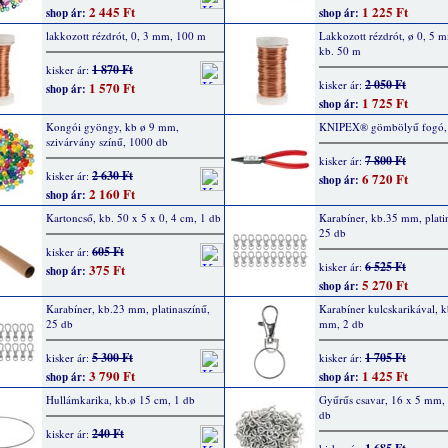
2 445 Ft
1 225 Ft
shop ár:
shop ár:
lakkozott rézdrót, 0, 3 mm, 100 m
Lakkozott rézdrót, ø 0, 5 m
kb. 50 m
1 870 Ft
kisker ár:
2 050 Ft
kisker ár:
1 570 Ft
shop ár:
1 725 Ft
shop ár:
Kongói gyöngy, kb ø 9 mm,
KNIPEX® gömbölyű fogó,
szivárvány színű, 1000 db
7 800 Ft
kisker ár:
2 630 Ft
kisker ár:
6 720 Ft
shop ár:
2 160 Ft
shop ár:
Kartoncső, kb. 50 x 5 x 0, 4 cm, 1 db
Karabíner, kb.35 mm, plati
25 db
605 Ft
kisker ár:
6 525 Ft
kisker ár:
375 Ft
shop ár:
5 270 Ft
shop ár:
Karabíner, kb.23 mm, platinaszínű,
Karabíner kulcskarikával, 
25 db
mm, 2 db
5 300 Ft
1 705 Ft
kisker ár:
kisker ár:
3 790 Ft
1 425 Ft
shop ár:
shop ár:
Hullámkarika, kb.ø 15 cm, 1 db
Gyűrűs csavar, 16 x 5 mm,
db
240 Ft
kisker ár: