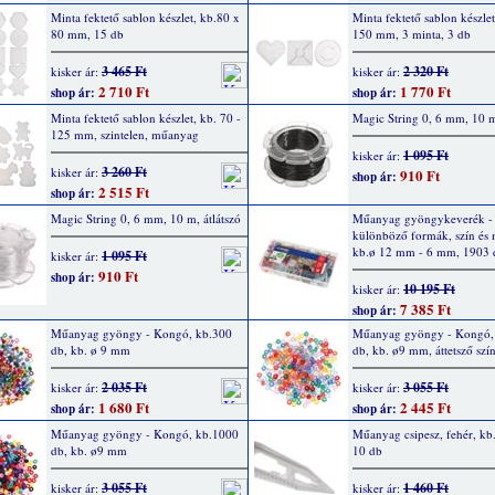
Minta fektető sablon készlet, kb.80 x
Minta fektető sablon készle
80 mm, 15 db
150 mm, 3 minta, 3 db
3 465 Ft
2 320 Ft
kisker ár:
kisker ár:
2 710 Ft
1 770 Ft
shop ár:
shop ár:
Minta fektető sablon készlet, kb. 70 -
Magic String 0, 6 mm, 10 m
125 mm, szintelen, műanyag
1 095 Ft
kisker ár:
3 260 Ft
kisker ár:
910 Ft
shop ár:
2 515 Ft
shop ár:
Magic String 0, 6 mm, 10 m, átlátszó
Műanyag gyöngykeverék -
különböző formák, szín és 
kb.ø 12 mm - 6 mm, 1903 
1 095 Ft
kisker ár:
910 Ft
shop ár:
10 195 Ft
kisker ár:
7 385 Ft
shop ár:
Műanyag gyöngy - Kongó, kb.300
Műanyag gyöngy - Kongó,
db, kb. ø 9 mm
db, kb. ø9 mm, áttetsző szí
2 035 Ft
3 055 Ft
kisker ár:
kisker ár:
1 680 Ft
2 445 Ft
shop ár:
shop ár:
Műanyag gyöngy - Kongó, kb.1000
Műanyag csipesz, fehér, k
db, kb. ø9 mm
10 db
3 055 Ft
1 460 Ft
kisker ár:
kisker ár: