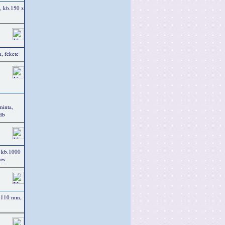
t, kb.150 x
, fekete
minta,
db
 kb.1000
nes
b.110 mm,