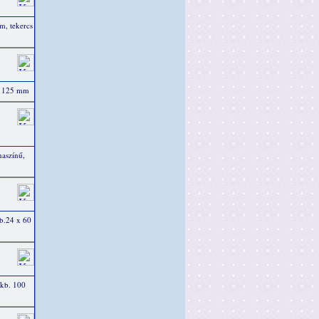
m, tekercs
 125 mm
naszínű,
kb.24 x 60
 kb. 100