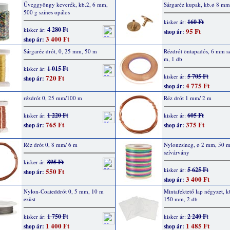
Üveggyöngy keverék, kb.2, 6 mm,
Sárgaréz kupak, kb.ø 8 mm
500 g színes opálos
160 Ft
kisker ár:
4 280 Ft
kisker ár:
95 Ft
shop ár:
3 400 Ft
shop ár:
Sárgaréz drót, 0, 25 mm, 50 m
Rézdrót öntapadós, 6 mm sz
m, 1 db
1 015 Ft
kisker ár:
5 705 Ft
kisker ár:
720 Ft
shop ár:
4 775 Ft
shop ár:
rézdrót 0, 25 mm/100 m
Réz drót 1 mm/ 2 m
1 220 Ft
605 Ft
kisker ár:
kisker ár:
765 Ft
375 Ft
shop ár:
shop ár:
Réz drót 0, 8 mm/ 6 m
Nylonzsineg, ø 2 mm, 50 m
szívárvány
895 Ft
kisker ár:
5 625 Ft
kisker ár:
550 Ft
shop ár:
3 400 Ft
shop ár:
Nylon-Coateddrót 0, 5 mm, 10 m
Mintafektető lap négyzet, 
ezüst
150 mm, 2 db
1 750 Ft
2 240 Ft
kisker ár:
kisker ár:
1 400 Ft
1 485 Ft
shop ár:
shop ár: