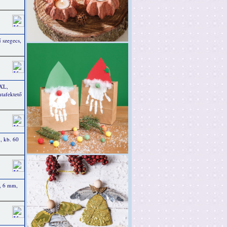
 szegecs,
 XL,
tafektető
m, kb. 60
, 6 mm,