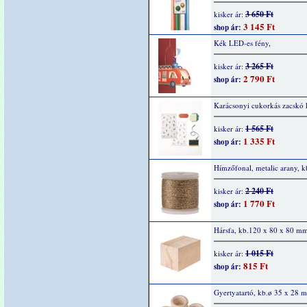
3 650 Ft
kisker ár:
3 145 Ft
shop ár:
Kék LED-es fény,
3 265 Ft
kisker ár:
2 790 Ft
shop ár:
Karácsonyi cukorkás zacskó k
1 565 Ft
kisker ár:
1 335 Ft
shop ár:
Hímzőfonal, metalic arany, 
2 240 Ft
kisker ár:
1 770 Ft
shop ár:
Hársfa, kb.120 x 80 x 80 mm
1 015 Ft
kisker ár:
815 Ft
shop ár:
Gyertyatartó, kb.ø 35 x 28 