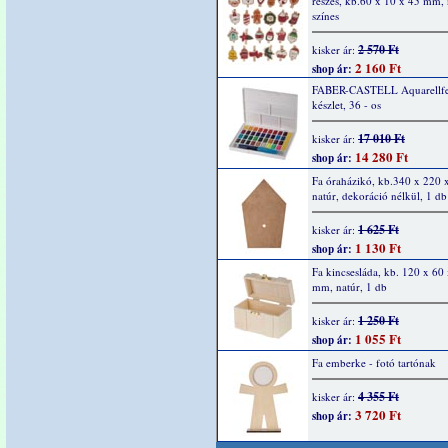
részes, kb.60 x 10 x 45 mm, 
színes
2 570 Ft
kisker ár:
2 160 Ft
shop ár:
FABER-CASTELL Aquarellfe
készlet, 36 - os
17 010 Ft
kisker ár:
14 280 Ft
shop ár:
Fa óraházikó, kb.340 x 220 
natúr, dekoráció nélkül, 1 db
1 625 Ft
kisker ár:
1 130 Ft
shop ár:
Fa kincsesláda, kb. 120 x 60
mm, natúr, 1 db
1 250 Ft
kisker ár:
1 055 Ft
shop ár:
Fa emberke - fotó tartónak
4 355 Ft
kisker ár:
3 720 Ft
shop ár: