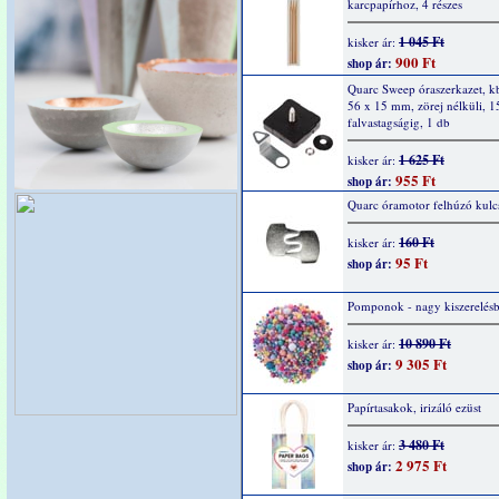
karcpapírhoz, 4 részes
1 045 Ft
kisker ár:
900 Ft
shop ár:
Quarc Sweep óraszerkazet, k
56 x 15 mm, zörej nélküli, 
falvastagságig, 1 db
1 625 Ft
kisker ár:
955 Ft
shop ár:
Quarc óramotor felhúzó kulc
160 Ft
kisker ár:
95 Ft
shop ár:
Pomponok - nagy kiszerelés
10 890 Ft
kisker ár:
9 305 Ft
shop ár:
Papírtasakok, irizáló ezüst
3 480 Ft
kisker ár:
2 975 Ft
shop ár: