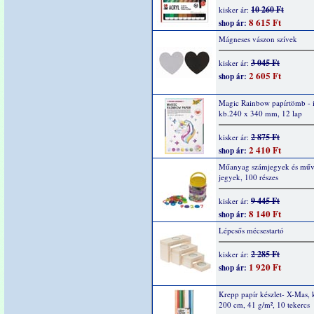
10 260 Ft
kisker ár:
8 615 Ft
shop ár:
Mágneses vászon szívek
3 045 Ft
kisker ár:
2 605 Ft
shop ár:
Magic Rainbow papírtömb - i
kb.240 x 340 mm, 12 lap
2 875 Ft
kisker ár:
2 410 Ft
shop ár:
Műanyag számjegyek és műve
jegyek, 100 részes
9 445 Ft
kisker ár:
8 140 Ft
shop ár:
Lépcsős mécsestartó
2 285 Ft
kisker ár:
1 920 Ft
shop ár:
Krepp papír készlet- X-Mas, 
200 cm, 41 g/m², 10 tekercs