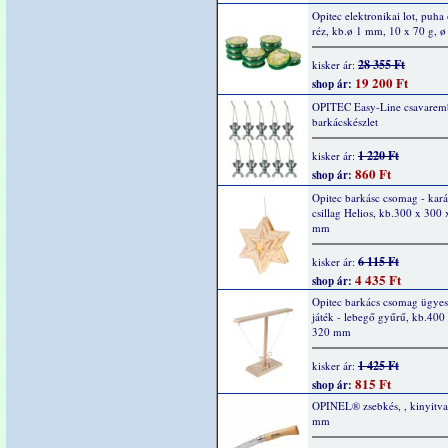
Opitec elektronikai lot, puha
réz, kb.ø 1 mm, 10 x 70 g, 
28 355 Ft
kisker ár:
19 200 Ft
shop ár:
OPITEC Easy-Line csavarem
barkácskészlet
1 220 Ft
kisker ár:
860 Ft
shop ár:
Opitec barkásc csomag - kar
csillag Helios, kb.300 x 300
mm
6 115 Ft
kisker ár:
4 435 Ft
shop ár:
Opitec barkács csomag ügyes
játék - lebegő gyűrű, kb.400
320 mm
1 425 Ft
kisker ár:
815 Ft
shop ár:
OPINEL® zsebkés, , kinyitv
mm