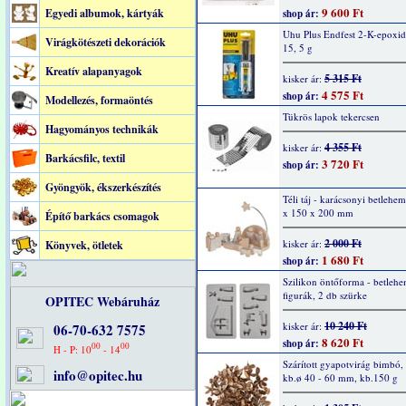
9 600 Ft
Egyedi albumok, kártyák
shop ár:
Uhu Plus Endfest 2-K-epoxid
Virágkötészeti dekorációk
15, 5 g
Kreatív alapanyagok
5 315 Ft
kisker ár:
4 575 Ft
shop ár:
Modellezés, formaöntés
Tükrös lapok tekercsen
Hagyományos technikák
4 355 Ft
kisker ár:
Barkácsfilc, textil
3 720 Ft
shop ár:
Gyöngyök, ékszerkészítés
Téli táj - karácsonyi betlehe
x 150 x 200 mm
Építő barkács csomagok
2 000 Ft
kisker ár:
Könyvek, ötletek
1 680 Ft
shop ár:
Szilikon öntőforma - betlehe
figurák, 2 db szürke
OPITEC Webáruház
10 240 Ft
kisker ár:
06-70-632 7575
8 620 Ft
shop ár:
00
00
H - P: 10
- 14
Szárított gyapotvirág bimbó, 
info@opitec.hu
kb.ø 40 - 60 mm, kb.150 g