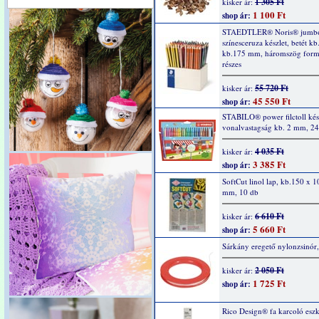
1 305 Ft
kisker ár:
1 100 Ft
shop ár:
STAEDTLER® Noris® jumb
színesceruza készlet, betét k
kb.175 mm, háromszög form
részes
55 720 Ft
kisker ár:
45 550 Ft
shop ár:
STABILO® power filctoll kész
vonalvastagság kb. 2 mm, 24
4 035 Ft
kisker ár:
3 385 Ft
shop ár:
SoftCut linol lap, kb.150 x 1
mm, 10 db
6 610 Ft
kisker ár:
5 660 Ft
shop ár:
Sárkány eregető nylonzsinór
2 050 Ft
kisker ár:
1 725 Ft
shop ár:
Rico Design® fa karcoló esz