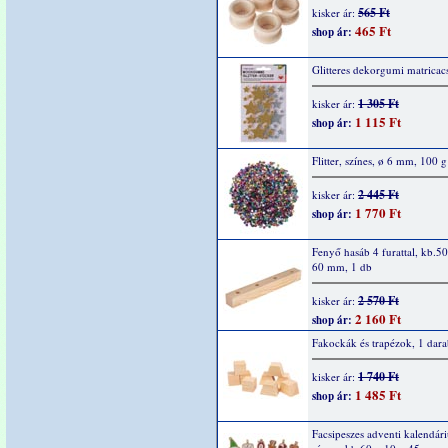
565 Ft
kisker ár:
465 Ft
shop ár:
Glitteres dekorgumi matricacs
1 305 Ft
kisker ár:
1 115 Ft
shop ár:
Flitter, színes, ø 6 mm, 100 g
2 445 Ft
kisker ár:
1 770 Ft
shop ár:
Fenyő hasáb 4 furattal, kb.5
60 mm, 1 db
2 570 Ft
kisker ár:
2 160 Ft
shop ár:
Fakockák és trapézok, 1 dar
1 740 Ft
kisker ár:
1 485 Ft
shop ár:
Facsipeszes adventi kalendár