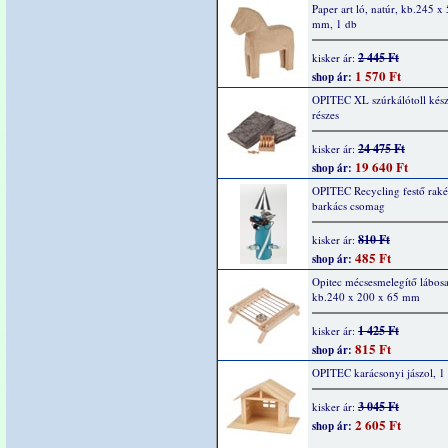
Paper art ló, natúr, kb.245 x
mm, 1 db
2 445 Ft
kisker ár:
1 570 Ft
shop ár:
OPITEC XL szúrkálótoll kész
részes
24 475 Ft
kisker ár:
19 640 Ft
shop ár:
OPITEC Recycling festő raké
barkács csomag
810 Ft
kisker ár:
485 Ft
shop ár:
Opitec mécsesmelegítő lábosal
kb.240 x 200 x 65 mm
1 425 Ft
kisker ár:
815 Ft
shop ár:
OPITEC karácsonyi jászol, 1
3 045 Ft
kisker ár:
2 605 Ft
shop ár: