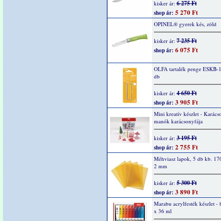
6 275 Ft
kisker ár:
5 270 Ft
shop ár:
OPINEL® gyerek kés, zöld
7 235 Ft
kisker ár:
6 075 Ft
shop ár:
OLFA tartalék penge ESKB-1
db
4 650 Ft
kisker ár:
3 905 Ft
shop ár:
Mini kreatív készlet - Karács
manók karácsonyfája
3 195 Ft
kisker ár:
2 755 Ft
shop ár:
Méhviasz lapok, 5 db kb. 17
2 mm
5 300 Ft
kisker ár:
3 890 Ft
shop ár:
Marabu acrylfesték készlet - 
x 36 ml