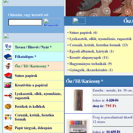
Cikkszám, vagy keresett szó
Ősz 
• Színes papírok (6)
• Lyukasztók, ollók, nyomdázás, ragasztók 
• Ceruzák, kréták, festetlen formák (13)
Tavasz / Húsvét / Nyár *
• Egyedi albumok, kártyák (1)
Főkatalógus *
• Kreatív alapanyagok (11)
• Hagyományos technikák (9)
Ősz / Tél / Karácsony *
• Gyöngyök, ékszerkészítés (1)
Színes papírok
Ősz / Tél / Karácsony *
Kreatívitás a papírral
Zsenília - metalic, kb. 30 cm
Lyukasztók, ollók, nyomdázás,
ragasztók
1 220 Ft
kisker ár:
795 Ft
shop ár:
Festékek és kellékek
Ceruzák, kréták, festetlen
Üveg és porcelánfestő filctoll 
formák
12 részes
Papír tárgyak, dekupázs
11 435 Ft
kisker ár: